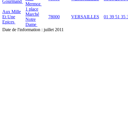
Gourmand
Mermoz
1 place
Aux Mille
Marché
Et Une
78000
VERSAILLES
01 39 51 35 
Notre
Epices
Dame
Date de l'information : juillet 2011