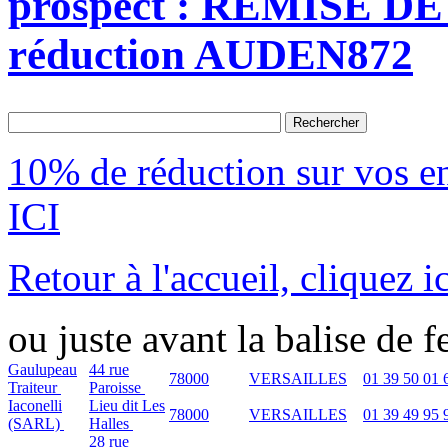
prospect : REMISE DE 
réduction AUDEN872
10% de réduction sur vos 
ICI
Retour à l'accueil, cliquez ic
ou juste avant la balise de 
Gaulupeau
44 rue
78000
VERSAILLES
01 39 50 01 
Traiteur
Paroisse
Iaconelli
Lieu dit Les
78000
VERSAILLES
01 39 49 95 
(SARL)
Halles
28 rue