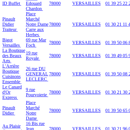
ID Buffet
Edouard
78000
VERSAILLES
01 39 25 22 
Chardon
Place
Pinault
Marché
Didier
Notre Dame
78000
VERSAILLES
01 30 21 11 
Traiteur
Carre aux
Herbes
Bigot
69 rue Mar
78000
VERSAILLES
01 39 50 06 
Versailles
Foch
La Boutique
19 rue
des Beaux
78000
VERSAILLES
01 39 49 05 
Royale
Arts
L'Arrière
26 rue DU
Boutique
GENERAL
78000
VERSAILLES
01 39 50 08 
Cuisinons
LECLERC
Ensemble
Le Canard
9 rue
d'Or
78000
VERSAILLES
01 30 21 30 
Pourvoierie
Express
Place
Pinault
Marché
78000
VERSAILLES
01 39 50 65 
Didier
Notre
Dame
16 Bis rue
Au Plaisir
Jean
78000
VERSAILLES
01 30 21 96 