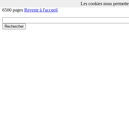
Les cookies nous permetten
Brother DCP 8025 DN - TN-7600 - Compatible - Toner Noir -
6500 pages
Revenir à l'accueil