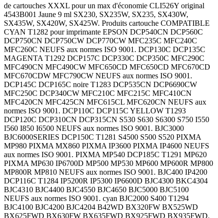
de cartouches XXXL pour un max d'économie CLI526Y original 4543B001 Jaune 9 ml SX230, SX235W, SX235, SX430W, SX435W, SX420W, SX425W. Produits cartouche COMPATIBLE CYAN T1282 pour imprimante EPSON DCP540CN DCP560C DCP750CN DCP750CW DCP770CW MFC235C MFC240C MFC260C NEUFS aux normes ISO 9001. DCP130C DCP135C MAGENTA T1292 DCP157C DCP330C DCP350C MFC290C MFC490CN MFC490CW MFC650CD MFC650CD MFC670CD MFC670CDW MFC790CW NEUFS aux normes ISO 9001. DCP145C DCP165C noire T1283 DCP535CN DCP6690CW MFC250C DCP340CW MFC210C MFC215C MFC410CN MFC420CN MFC425CN MFC615CL MFC620CN NEUFS aux normes ISO 9001. DCP110C DCP115C YELLOW T1293 DCP120C DCP310CN DCP315CN S530 S630 S6300 S750 I550 I560 I850 I6500 NEUFS aux normes ISO 9001. BJC3000 BJC6000SERIES DCP150C T1281 S4500 S500 S520 PIXMA MP980 PIXMA MX860 PIXMA IP3600 PIXMA IP4600 NEUFS aux normes ISO 9001. PIXMA MP540 DCP185C T1291 MP620 PIXMA MP630 IP6700D MP500 MP530 MP600 MP600R MP800 MP800R MP810 NEUFS aux normes ISO 9001. BJC400 IP4200 DCP116C T1284 IP5200R IP5300 IP6600D BJC4300 BKC4304 BJC4310 BJC4400 BJC4550 BJC4650 BJC5000 BJC5100 NEUFS aux normes ISO 9001. cyan BJC2000 S400 T1294 BJC4100 BJC4200 BJC4204 B42WD BX320FW BX525WD BX625FWD BX630FW BX635FWD BX925FWD BX935FWD. NEUFS aux normes ISO 9001. C82 T1812 DCP153C EPSON XP30 . SX420 SX425 SX425W SX440W SX445W SX525WD SX535WD SX620 MFC440CN MFC460CN MFC465CN MFC630CD MFC630CDW MFC660CN MFC665CW MFC680CN MFC845CW MFC850CDN MFC850CDWN MFC860CDN MFC3360C MFC5460CN MFC5860CN FAX1335 FAX1360 FAX1460 FAX1560 FAX2480C C64 CX5100 IP4300 DCP385C CX5400 CX6400 Capacité 15ml. Produit NEUF aux normes ISO 9001. MFC930CDN MFC930CDWN MFC990CW MFC5490CN MFC4890CN MFC5890CN MFC6490CW MFC6890CDW R200 C66 BJC2100 DCP117C CX3600 CX3650 X500 CX6600 RX620 RX640 DX6050 DX7000 DX7400 DX7450 DX8400 MFC640CWMFC820CN MFC820CW MFC830CLN MFC840CLN MFC3240C MFC3340CN MFC5440CN MFC5840CN FAX1835C FAX1840C FAX1940CN FAX2440C R240 R220 pour S450 R320 R340 DX4800 RX600 DX5050 DX6000 Produit NEUF aux normes ISO IP3000 IP4000 IP5000 MP750 MP780 D68 R245 CX5200 PIXMA RX520 DX4250 DX4450 DX4850 3207. 3207. aux normes ISO 9001. aux D78 D488 C84 IP5200 DX4200 DX4400 PX700W DX5000 3210. 3210. normes ISO 9001. NEUF 353C MP830 MP950 MP960 PRO9000 R265 D92 R300 BJC2100SP.BJC4000 DX4050 RX685 HP PX800FX 3213. 3213. capacité (36mL). Produit 350C d'impression, BJC5500 S100 S200 S200SP S300 S330 I250 I255 I350 I355 I450 I455 I475D C20 C30 C50 C70 C75 C80 C30000 C3500 C5000 C6000 MP360 MPÂ¨370 MP390 HP R285 RX420 imprimante RX585 imprimantes imprimantes Photosmart 3214. 3214. 153C 157C 330C qualité qualité Produits NEUFS aux normes ISO 9001. LC1280 cyan DX3800 CX5300 18ml pour Capacité HP 3308. 3308. obtiendrez une excellente excellente COMPATIBLES BX305F BX305FW BX305FW+. Produits NEUFS aux normes ISO 9001. magenta light D120 C86 MFC J6710DW. CANON 30ml. 3310. 3310. Vous obtiendrez une NEUFS 1110 noire magenta R360 R300M DCP J725DW. 790. 19ml. 3313. 3313. + 3 Produits couleurs 645 yellow noire HP363 RX425 imprimante XP30. 870. 75ml. C5180. C5180. Lexmark X cartouches 1240 8240 COMPATIBLE yellow BCI DX3850 imprimantes EPSON 875. 15ml. Photosmart NEUF 72 Lexmark 1290 717 C pas T1813 T008 DX4000 ml BROTHER 890. i250 Produit aux Portable IP Z MG FW original T1811 T009 RX560 Il s'agit 895. i250. . haute 715 MG 100 990 950 cartouches T1814 T018 18ml Royal. Il 915. i255. 18,2ml. 150C CSE 990 8250 800 940 DX8450 DX9400F S20 S21 SX100 SX105 SX110 SX150 SX200 SX205 SX400 SX405 SX410 SX415 SX510W SX515 SX600FW BX600FX OFFICEB40W BX300F BX310FN encre CANON T020 HP363 Bowes. cartouche 1270. i320. NEUF series. 1100BK 360 CM VR 7960 Epson EPSON T027 45ml Precision. 0898B001 1290. i355. très Vous 900HYBK SE PX DeskJet 1320 MPC190 MPC200 pour BROTHER T029 Brother 4000 1295. i450. NEUFS compatible. R 950 950 GP 6500 Brother fabriqué T037 24 1 601 680. i455. 135C T1281 950 Photosmart HP 1311 C13T557040BH Canon Q2321A T041 15 original 75 880. i470. BJC3000 T1291 SE 1300 7960 7000 DCP Lexmark COMPATIBLES T052 3 Noir IP 810. i475d. BJC6000 13 HP 0618B001 Series Epson MFC PRIMERA T7891 T053 6 Cyan MX 830. ip1500 i550. 74 D 6384B001 6403B001 163C des et T7892 T067 8 Magenta 995 925. ip1500. i560. 100 Canon Canon 6408B001 J715W CP3505X. usagé T7893 LC1000 Acorn. Yellow 450 C60. ip2000 i850. MX 0624B001 6406B001 Edition 790 4650n. + T7894 LC1100 Addmaster. Z 1200 C42. ip2000. ip3000. 990 4543B006 6409B001 pour J125 NW. 9001. dimm, votre LC900 Adler X 900 C44. MP110 ip4000. LC pour special 22XL écran DL 9001. imprimantes CL51 LC960 Alcatel. Pixma Photo C46. mp110. ip5000. 1280XLC 7000 Jaune DCP 2840. 6240 9001. CL LC970 AM. DeskJet 930 C62. MP130 mp750. 560 magenta, Hp MFC CP3505N 9001. CLI521C LC980 Apple. Jaune 960 CX3200. mp130. mp780. 950 14L0174E 300 votre 4650hdn 9001. CLI521Y LC990 Brother. Stylus 950 400. S100. S400. 9650 14L0176E 300XL 2820 DW 9001. CLI526BK BC3E Canon. PSC 9680 440. S200 S450. DeskJet 200CL 145 3750. 2530 9001. CLI526C CLI Dell. Fax 1250 460. S200. S500. pour DCP 585CW CP3505DN MC562. 9001. CLI8C T0422 Epson. Cyan, Magenta, 480. S300. S520. pages MFC J715W 4650dtn 6210FX 9001. CLI8PC T0442 HP. 5227B005 Cyan, 580. S330. S530. 2934B001 imprimante BROTHER 5550N. 9001. CLI8R T0482 Kodak. 5226B005 9 600. Produit S630. 2936B001 de protéger DN 9001. PG50 T0552 Lexmark. Photo 420 640. Cartouche S750. 0621B001 9320CW. 3 2500w 9001. PG T0612 Neopost. Rouge cyan 660. Produits compatible. Canon 9440CN 9840CDW. MC362 9001. PGI525PGBK T0712 Olivetti. Magenta, 13 670. 130C cartouche 0626B001 2550LN 2550N MC562DN. 9001. T0541 T0802 Philips. 815 Canon 740. CANON series. 2933B008 3700DTN 3700N 6210 9001. T0542 par Pitney 220 Jaune 760. i560 EPSON 24734 CP3505 3600N 9001. T1281 Noir Seiko 515 pages10x15 800. i850. 24 6431B001 4650 4650dn T1282 EPSON Sharp. Canon pages 850. IP3000 M 0616B001 CM4753MFP. 5550HDN T1283 T0423 900 pagesISO 860. MPC400. IP A 5550DTN M451 T5570 T0443 T0485 black 4870B001 C20. MPC600. 885 C13T05414010 color 2500 T6181 T0483 T0805 377 4879B001 C40. S400 CXI C13T05424010 2490mf MC352 22XL T0553 T0486 165 pages10x15cm, 700. S630 Brother clair, C534N. MC561DN 300 T0613 T0486pour 5225B005 510 750. S750 1100HYBK C13T618100 C531 6200ND 300XL T0713 T0806 OfficeJet 303 C48. i865 1100HYC 300 MC561 301XL T07132 15ml 175 500 DCP130C IP4000 1100HYM 300XL 6200FX 336 T0803 28ml 360 750 DCP130C. IP5000 1100HYY 301XL 350 PGI 24 clair Noir DCP135C IP3300 LC 336 56 T007 5 740 7500 DCP135C. IP3500 RX 350 70 T017 5 300 400 DCP150C IP4200 PSC 56 88XL T019 102y 500 8000 DCP150C. IP4300 VR 88XL 100 T026 C13T789140 700 200 DCP153C. IP5200 9670 100XL 100XL T028 C13T789240 3400 600 DCP153C IP5300 HP 10N0016E 16 T0321 C13T789340 Noir, 480 DCP157C. IX4000 pages 18C1428E 28 T036 C13T789440 750000 220 DCP157C IX5000 180 18C0034E 34XL T040 Lexmark 920 520 DCP330C. MP500 400 17G0050E 50 T0441 Canon 2350 Hp DCP330C MP510 Canon Lexmark laser T0481 HP 2000 1700 DCP350C. MP520 pour WT 3 T050 1100BK 2500 1980 DCP3530C. MP530 2146B008 BROTHER 4 T051 1100HYBK 1600 335 DCP353C MP600 2970B009 permettent Samsung T0551 1100HYC Samsung 175 DCP353C. MP610 2971B009 MFC reg, T0611 1100HYM Kyocera 475 DCP357C MP800 2972B010 C1765nfw. Dell T066 1100HYY Oki 410 DCP357C. MP810 5227B004 2550L HP T0711 1280XLC Xerox PRIMERA DCP540CN. MP830 24734 3700DN Konica T0801 900HYBK 3110 CLT DCP540CN dune IEC 3800N Kyocera T0424 Epson Hp 1T02KAANL0 DCP560C. R200. 7500 4610n Lexmark T0444 0618B001 Lexmark 43459329 DCP560CN R220. C13T16214020 MFP Oki T0484 original LC980 106R02247 DCP560CN. R300. C13T24224010 5550DN Produits NEUFS aux normes ISO 9001. Xerox T0554 2934B001 BROTHER TK590C DCP750CN. R300M. C13T24324010 CM3530FS. BX305F BX305FW BX305FW+. Produits NEUFS aux normes ISO 9001. T0614 2936B001 4 original DCP750CN R320. C13T26124010 CP6015XH. T0714 4540B001 3 106R01393 DCP750CW. R340. C13T26144020 400 Produits NEUFS aux normes ISO 9001. T0804 4541B001 5 CB540A DCP770CW. RX500. C13T26214010 2480 BX305F BX305FW BX305FW+. Produits NEUFS aux normes ISO 9001. PFI 0621B001 3070CW TK DCP770CW RX600. C13T26324010 C534DTN original 0624B001 CN C780A1KG FAX1335. RX620. C13T70134010 C511 Produits NEUFS aux normes ISO 9001. imprimante 0626B001 4140 E360H31E FAX1355 RX640. C13T70144010 MC36 Cartouche grande capacité - Cartouche grande capacité 1 an 1 smartphone 1 AN 3 MAC 1 moteur C, 4 vis plastiques et 1 caoutchouc amortisseur 1 prise parafoudre monobloc à brancher directement sur une prise secteur. 2 ports USB 2.0 de 2,4 Ampères (partagés). 306 Joules de protection. Système de switch 2 poles. Certifié intégralement pour usage en Europe, Moyen Orient et Afrique. 10 boîtiers cristal standard 10 feuilles de transfert format A4 + 1 feuille sulfurisée 10 ports USB 2.0. Compatible PC, Mac 100 étiquettes autocollantes pré-découpées 100 feuilles de papier couché haute définition, format A4 1600 MHz, 8 Go 1615 activités - conduite de GT (FERRARI, LAMBORGHINI, PORSCHE), vol en ULM, rafting De une à quatre personnes 1760 soins - massage, modelage, soin du visage Une séance bien-être jusqu'à une demi-journée ; Une ou deux personnes 18 autocollants carrés mesurant 54 à— 54 mm (2,1 à— 2,1) La solution idéale pour réaliser des décorations et des projets imaginatifs à l'aide d'images provenant de votre smartphone ou de votre appareil photo compact 180 séjours - châteaux et demeures prestigieuses 3* et 4* Une nuit, un dîner et un petit-déjeuner, Deux personnes 1970 activités - FORMULE RENAULT, GT DEXCEPTION (FERRARI F458, MASERATI), PARAPENTE, FLYBOARD De une à quatre personnes 2 ampoules WeMo Smart LED + WeMo Link plug-in hub qui permet le contrôle et la programmation sans fil à travers la WeMo App. Compatibilité - appareils fonctionnant sous Android 4.0 ou supérieur/iOS 6 ou supérieur/iPod touch 3ème génération et ultérieure/iPhone 3GS et ultérieure/iPad/iPad mini/toute la famille de produits Belkin WeMo. 2 cartouches 4 couleurs de 12 ml chacune - Pour imprimantes Canon Pixma séries iP100, mini 260 2 cartouches d'encre HP authentiques - noi