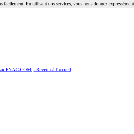
s facilement. En utilisant nos services, vous nous donnez expressément 
 sur FNAC.COM
- Revenir à l'accueil