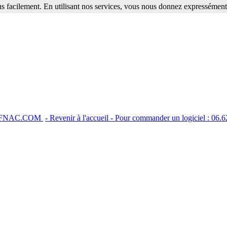
s facilement. En utilisant nos services, vous nous donnez expressément 
r FNAC.COM
- Revenir à l'accueil - Pour commander un logiciel : 06.