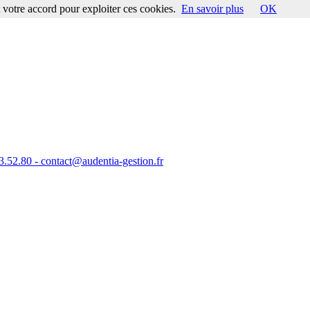
votre accord pour exploiter ces cookies.
En savoir plus
OK
23.52.80 - contact@audentia-gestion.fr