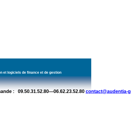
n et logiciels de finance et de gestion
ande : 09.50.31.52.80—06.62.23.52.80
contact@audentia-ge