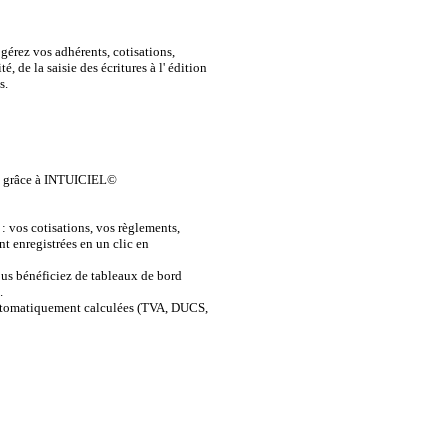
 gérez vos adhérents, cotisations,
é, de la saisie des écritures à l' édition
s.
il grâce à INTUICIEL©
: vos cotisations, vos règlements,
nt enregistrées en un clic en
us bénéficiez de tableaux de bord
.
 automatiquement calculées (TVA, DUCS,