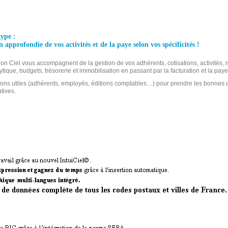
type :
n approfondie de vos activités et de la paye selon vos spécificités !
ion Ciel vous accompagnent de la gestion de vos adhérents, cotisations, activités, m
tique, budgets, trésorerie et immobilisation en passant par la facturation et la paye
ions utiles (adhérents, employés, éditions comptables…) pour prendre les bonnes d
tives.