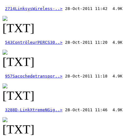
2714LinksysWireless-..>
543ContrôleurPERCS30..>
957Sacochedetranspor..>
3288D-LinkXtremeNGig..>