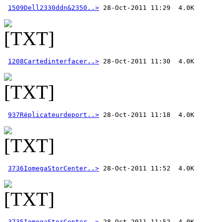
1509Dell2330ddn&2350..>
1208Cartedinterfacer..>
937Réplicateurdeport..>
3736IomegaStorCenter..>
3735IomegaStorCenter..>