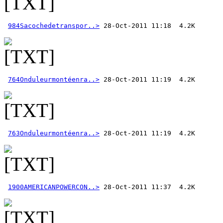
984Sacochedetranspor..>
764Onduleurmontéenra..>
763Onduleurmontéenra..>
1900AMERICANPOWERCON..>