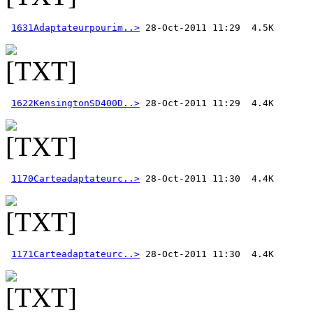
1631Adaptateurpourim..>
1622KensingtonSD400D..>
1170Carteadaptateurc..>
1171Carteadaptateurc..>