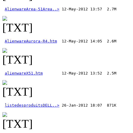
AlienwareArea-51Area..>
AlienwareAurora-R4.htm
alienwareX51.htm
listedesproduitsDELL..>