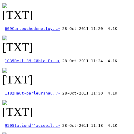
609Cartouchedenettoy..>
1035Dell-3M-Câble-Fi..>
1182Haut-parleurshau..>
950Stationd''accueil..>