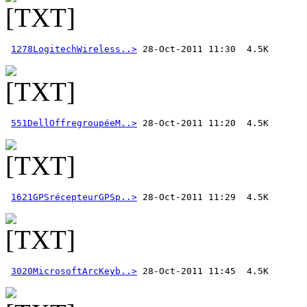
1278LogitechWireless..>
551DellOffregroupéeM..>
1621GPSrécepteurGPSp..>
3020MicrosoftArcKeyb..>