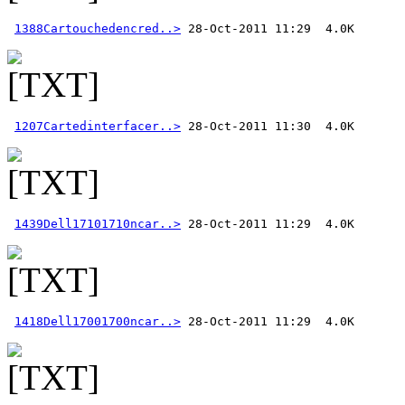
1388Cartouchedencred..>
1207Cartedinterfacer..>
1439Dell17101710ncar..>
1418Dell17001700ncar..>