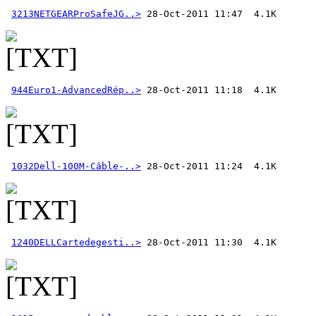
3213NETGEARProSafeJG..>
944Euro1-AdvancedRép..>
1032Dell-100M-Câble-..>
1240DELLCartedegesti..>