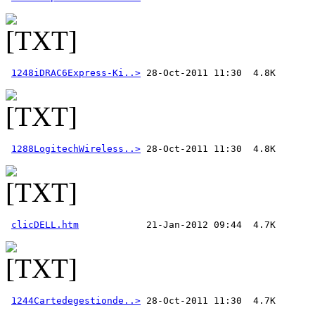
1248iDRAC6Express-Ki..>
1288LogitechWireless..>
clicDELL.htm
1244Cartedegestionde..>