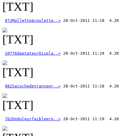
972Malletteàroulette..>
1077AdaptateurDispla..>
982Sacochedetranspor..>
762Onduleurfaiblepro..>