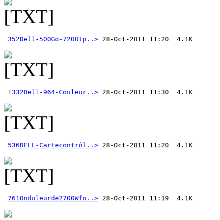
352Dell-500Go-7200tp..>
1332Dell-964-Couleur..>
536DELL-Cartecontrôl..>
761Onduleurde2700Wfo..>