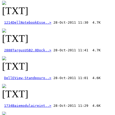
1214DellNotebookEsse..>
2888TargusUSB2.0Dock..>
DellEView-Standpouro..>
1734Baiemodulaireint..>