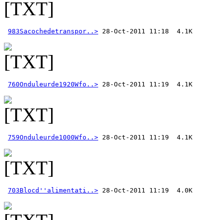
983Sacochedetranspor..>
760Onduleurde1920Wfo..>
759Onduleurde1000Wfo..>
703Blocd''alimentati..>