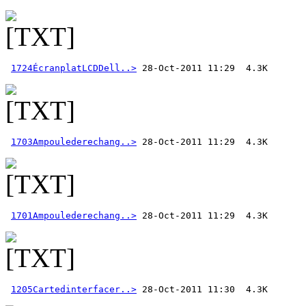
1724ÉcranplatLCDDell..>
1703Ampoulederechang..>
1701Ampoulederechang..>
1205Cartedinterfacer..>