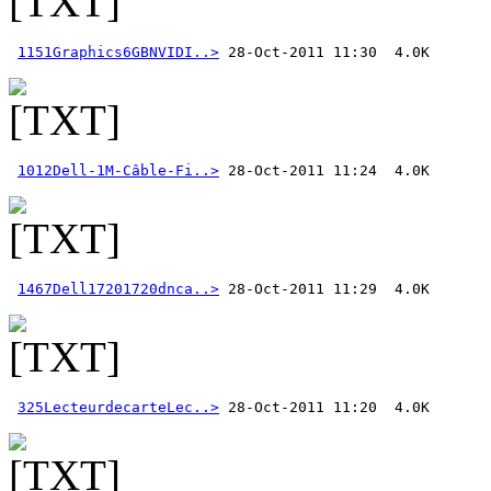
1151Graphics6GBNVIDI..>
1012Dell-1M-Câble-Fi..>
1467Dell17201720dnca..>
325LecteurdecarteLec..>