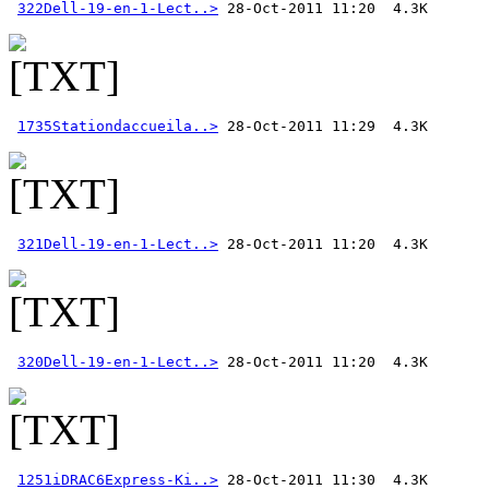
322Dell-19-en-1-Lect..>
1735Stationdaccueila..>
321Dell-19-en-1-Lect..>
320Dell-19-en-1-Lect..>
1251iDRAC6Express-Ki..>