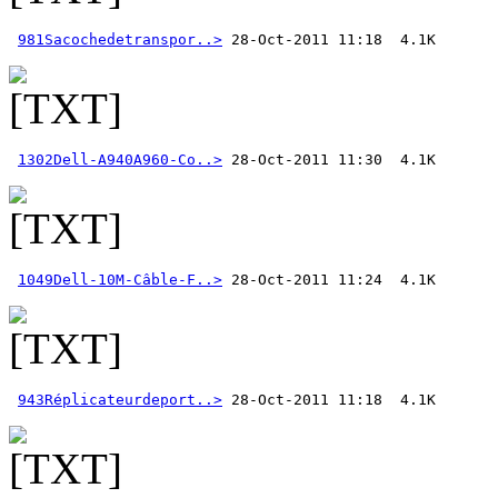
981Sacochedetranspor..>
1302Dell-A940A960-Co..>
1049Dell-10M-Câble-F..>
943Réplicateurdeport..>