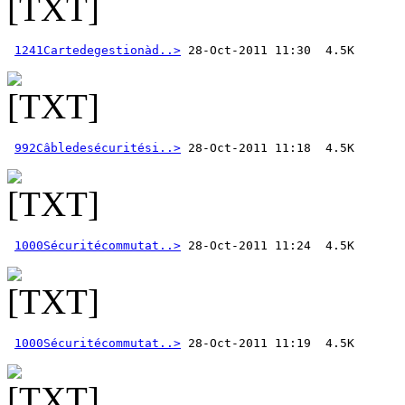
1241Cartedegestionàd..>
992Câbledesécuritési..>
1000Sécuritécommutat..>
1000Sécuritécommutat..>