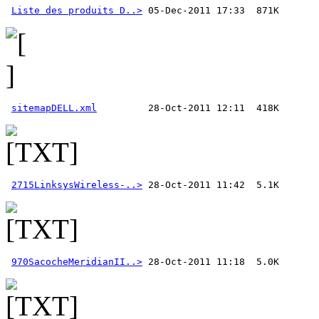
Liste des produits D..>
sitemapDELL.xml
2715LinksysWireless-..>
970SacocheMeridianII..>