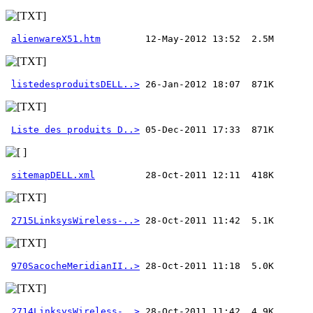
alienwareX51.htm
listedesproduitsDELL..>
Liste des produits D..>
sitemapDELL.xml
2715LinksysWireless-..>
970SacocheMeridianII..>
2714LinksysWireless-..>