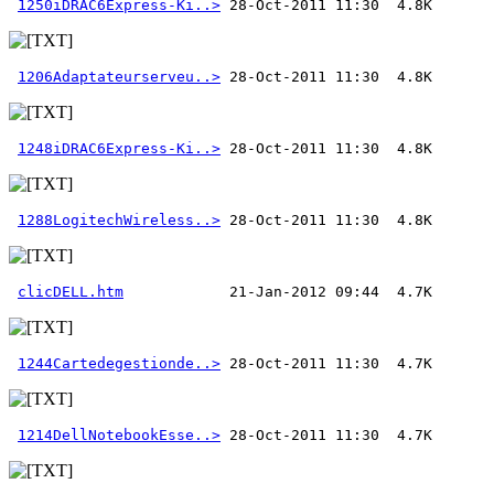
1250iDRAC6Express-Ki..>
1206Adaptateurserveu..>
1248iDRAC6Express-Ki..>
1288LogitechWireless..>
clicDELL.htm
1244Cartedegestionde..>
1214DellNotebookEsse..>