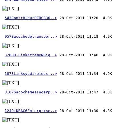
543ContrôleurPERCS30..>
957Sacochedetranspor..>
3288D-LinkXtremeNGig..>
1873LinksysWireless-..>
3107Sacochemessagerp..>
1249iDRAC6Enterprise..>