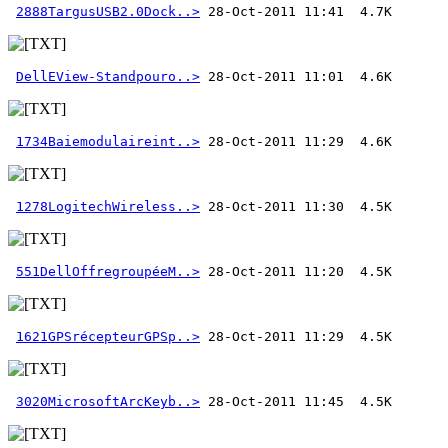
2888TargusUSB2.0Dock..>
DellEView-Standpouro..>
1734Baiemodulaireint..>
1278LogitechWireless..>
551DellOffregroupéeM..>
1621GPSrécepteurGPSp..>
3020MicrosoftArcKeyb..>