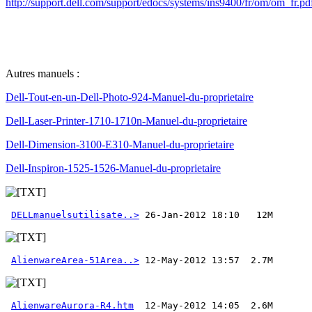
http://support.dell.com/support/edocs/systems/ins9400/fr/om/om_fr.pd
Autres manuels :
Dell-Tout-en-un-Dell-Photo-924-Manuel-du-proprietaire
Dell-Laser-Printer-1710-1710n-Manuel-du-proprietaire
Dell-Dimension-3100-E310-Manuel-du-proprietaire
Dell-Inspiron-1525-1526-Manuel-du-proprietaire
DELLmanuelsutilisate..>
AlienwareArea-51Area..>
AlienwareAurora-R4.htm