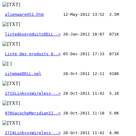
alienwareX51.htm
listedesproduitsDELL..>
Liste des produits D..>
sitemapDELL.xml
2715LinksysWireless-..>
970SacocheMeridianII..>
2714LinksysWireless-..>