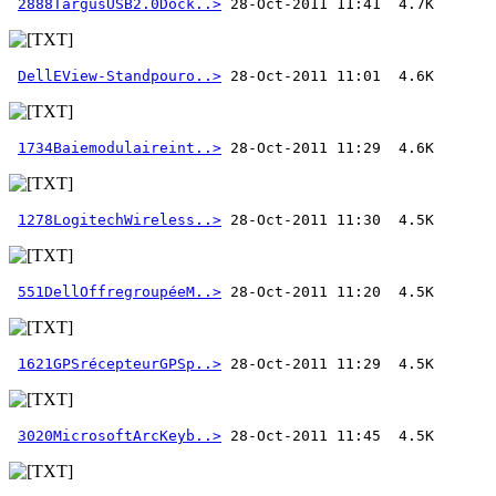
2888TargusUSB2.0Dock..>
DellEView-Standpouro..>
1734Baiemodulaireint..>
1278LogitechWireless..>
551DellOffregroupéeM..>
1621GPSrécepteurGPSp..>
3020MicrosoftArcKeyb..>