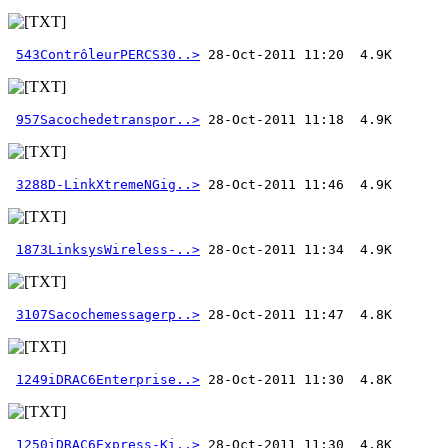
543ContrôleurPERCS30..>
957Sacochedetranspor..>
3288D-LinkXtremeNGig..>
1873LinksysWireless-..>
3107Sacochemessagerp..>
1249iDRAC6Enterprise..>
1250iDRAC6Express-Ki..>