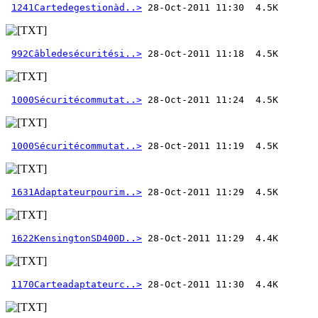
1241Cartedegestionàd..>
992Câbledesécuritési..>
1000Sécuritécommutat..>
1000Sécuritécommutat..>
1631Adaptateurpourim..>
1622KensingtonSD400D..>
1170Carteadaptateurc..>