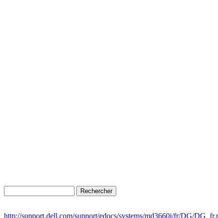
http://support.dell.com/support/edocs/systems/md3660i/fr/DG/DG_fr.