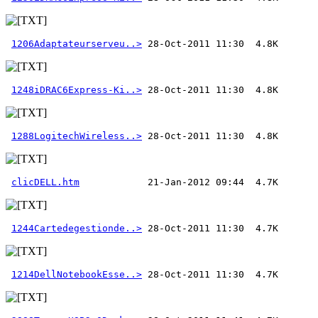
1206Adaptateurserveu..>
1248iDRAC6Express-Ki..>
1288LogitechWireless..>
clicDELL.htm
1244Cartedegestionde..>
1214DellNotebookEsse..>