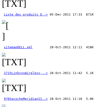
Liste des produits D..>
sitemapDELL.xml
2715LinksysWireless-..>
970SacocheMeridianII..>