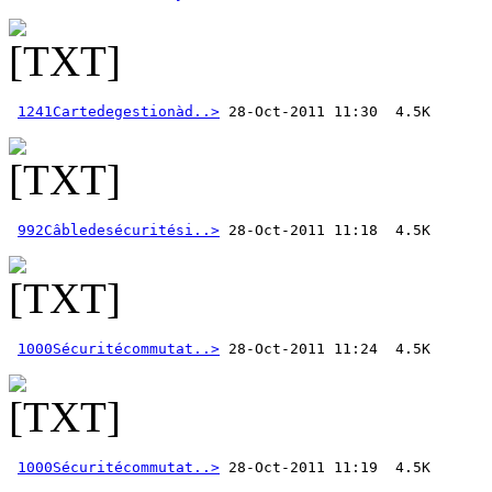
1241Cartedegestionàd..>
992Câbledesécuritési..>
1000Sécuritécommutat..>
1000Sécuritécommutat..>