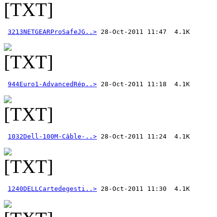
3213NETGEARProSafeJG..>
944Euro1-AdvancedRép..>
1032Dell-100M-Câble-..>
1240DELLCartedegesti..>