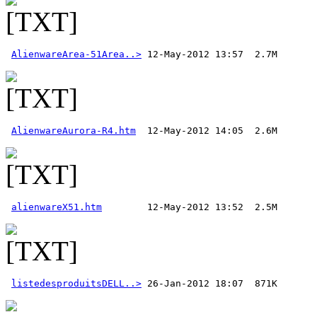
AlienwareArea-51Area..>
AlienwareAurora-R4.htm
alienwareX51.htm
listedesproduitsDELL..>