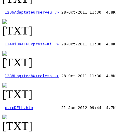
1206Adaptateurserveu..>
1248iDRAC6Express-Ki..>
1288LogitechWireless..>
clicDELL.htm