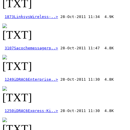
1873LinksysWireless-..>
3107Sacochemessagerp..>
1249iDRAC6Enterprise..>
1250iDRAC6Express-Ki..>