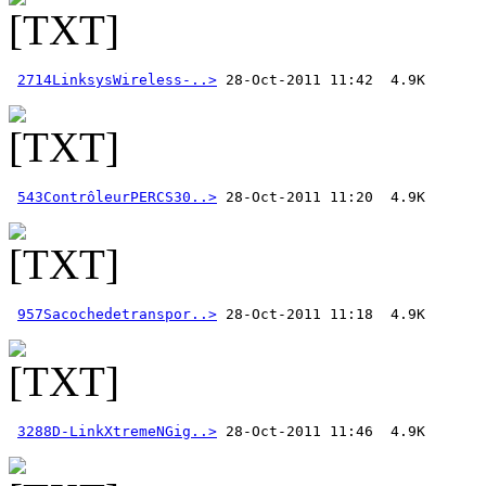
2714LinksysWireless-..>
543ContrôleurPERCS30..>
957Sacochedetranspor..>
3288D-LinkXtremeNGig..>