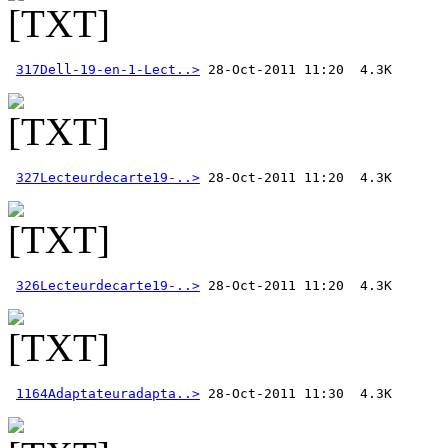
317Dell-19-en-1-Lect..>
327Lecteurdecarte19-..>
326Lecteurdecarte19-..>
1164Adaptateuradapta..>