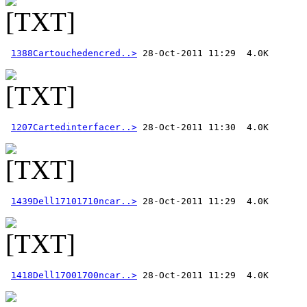
1388Cartouchedencred..>
1207Cartedinterfacer..>
1439Dell17101710ncar..>
1418Dell17001700ncar..>