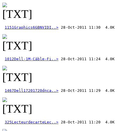
1151Graphics6GBNVIDI..>
1012Dell-1M-Câble-Fi..>
1467Dell17201720dnca..>
325LecteurdecarteLec..>