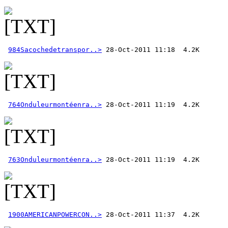
984Sacochedetranspor..>
764Onduleurmontéenra..>
763Onduleurmontéenra..>
1900AMERICANPOWERCON..>