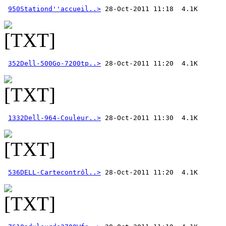
950Stationd''accueil..>
352Dell-500Go-7200tp..>
1332Dell-964-Couleur..>
536DELL-Cartecontrôl..>