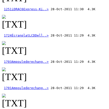
1251iDRAC6Express-Ki..>
1724ÉcranplatLCDDell..>
1703Ampoulederechang..>
1701Ampoulederechang..>