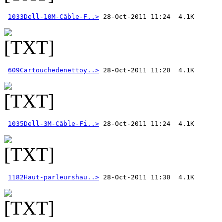
1033Dell-10M-Câble-F..>
609Cartouchedenettoy..>
1035Dell-3M-Câble-Fi..>
1182Haut-parleurshau..>