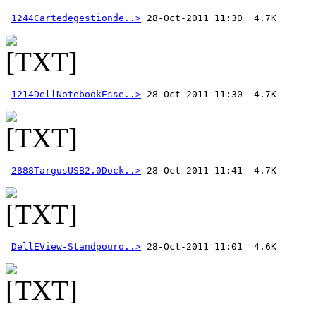
1244Cartedegestionde..>
1214DellNotebookEsse..>
2888TargusUSB2.0Dock..>
DellEView-Standpouro..>