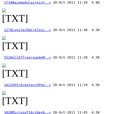
1734Baiemodulaireint..>
1278LogitechWireless..>
551DellOffregroupéeM..>
1621GPSrécepteurGPSp..>
3020MicrosoftArcKeyb..>