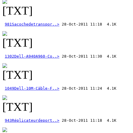
981Sacochedetranspor..>
1302Dell-A940A960-Co..>
1049Dell-10M-Câble-F..>
943Réplicateurdeport..>