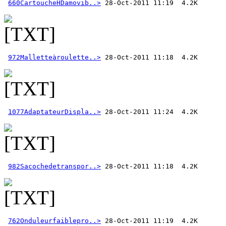
660CartoucheHDamovib..>
972Malletteàroulette..>
1077AdaptateurDispla..>
982Sacochedetranspor..>
762Onduleurfaiblepro..>