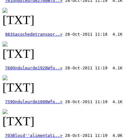
761Onduleurde2700Wfo..>
983Sacochedetranspor..>
760Onduleurde1920Wfo..>
759Onduleurde1000Wfo..>
703Blocd''alimentati..>