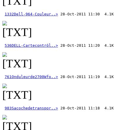
1332Dell-964-Couleur..>
536DELL-Cartecontrôl..>
761Onduleurde2700Wfo..>
983Sacochedetranspor..>