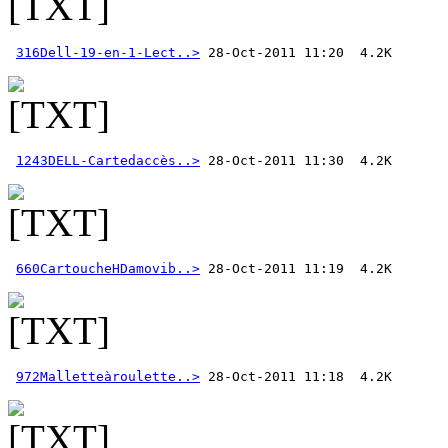
316Dell-19-en-1-Lect..>
1243DELL-Cartedaccès..>
660CartoucheHDamovib..>
972Malletteàroulette..>