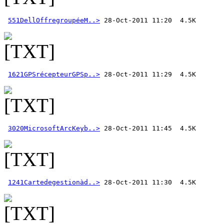
551DellOffregroupéeM..>
1621GPSrécepteurGPSp..>
3020MicrosoftArcKeyb..>
1241Cartedegestionàd..>