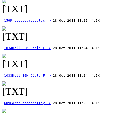
159Processeurdoublec..>
1034Dell-30M-Câble-F..>
1033Dell-10M-Câble-F..>
609Cartouchedenettoy..>