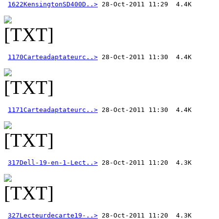
1622KensingtonSD400D..>
1170Carteadaptateurc..>
1171Carteadaptateurc..>
317Dell-19-en-1-Lect..>
327Lecteurdecarte19-..>