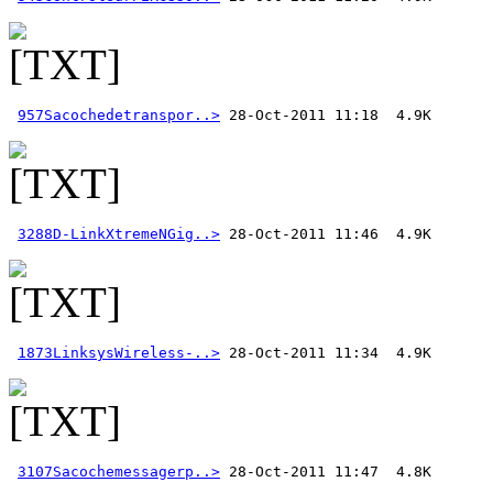
957Sacochedetranspor..>
3288D-LinkXtremeNGig..>
1873LinksysWireless-..>
3107Sacochemessagerp..>