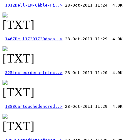
1012Dell-1M-Câble-Fi..>
1467Dell17201720dnca..>
325LecteurdecarteLec..>
1388Cartouchedencred..>