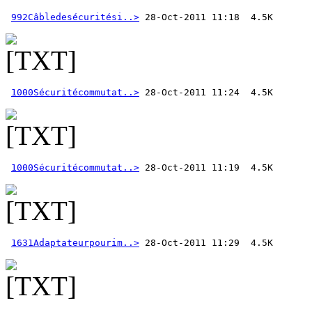
992Câbledesécuritési..>
1000Sécuritécommutat..>
1000Sécuritécommutat..>
1631Adaptateurpourim..>