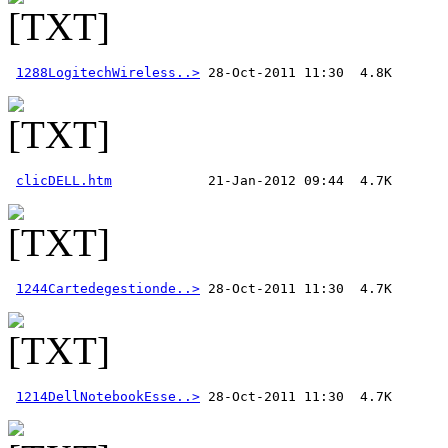
1288LogitechWireless..>
clicDELL.htm
1244Cartedegestionde..>
1214DellNotebookEsse..>