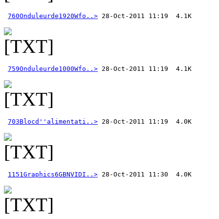
760Onduleurde1920Wfo..>
759Onduleurde1000Wfo..>
703Blocd''alimentati..>
1151Graphics6GBNVIDI..>