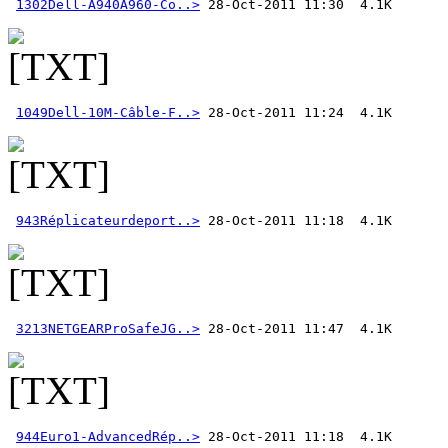
1302Dell-A940A960-Co..>
1049Dell-10M-Câble-F..>
943Réplicateurdeport..>
3213NETGEARProSafeJG..>
944Euro1-AdvancedRép..>