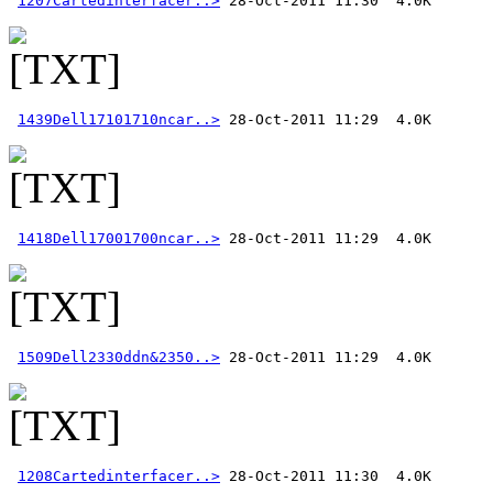
1207Cartedinterfacer..>
1439Dell17101710ncar..>
1418Dell17001700ncar..>
1509Dell2330ddn&2350..>
1208Cartedinterfacer..>