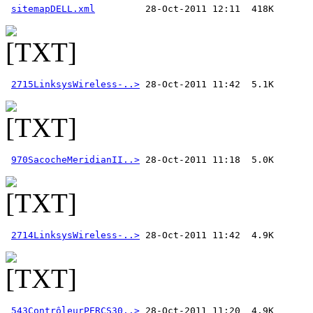
sitemapDELL.xml
2715LinksysWireless-..>
970SacocheMeridianII..>
2714LinksysWireless-..>
543ContrôleurPERCS30..>