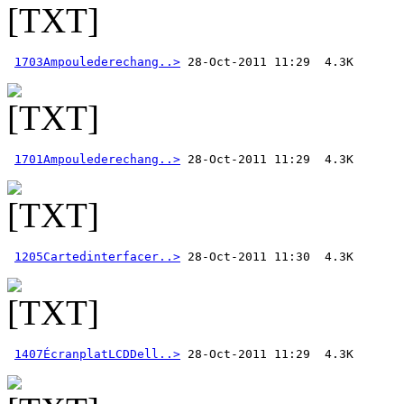
1703Ampoulederechang..>
1701Ampoulederechang..>
1205Cartedinterfacer..>
1407ÉcranplatLCDDell..>