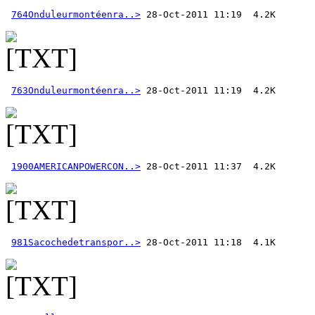
764Onduleurmontéenra..>
763Onduleurmontéenra..>
1900AMERICANPOWERCON..>
981Sacochedetranspor..>