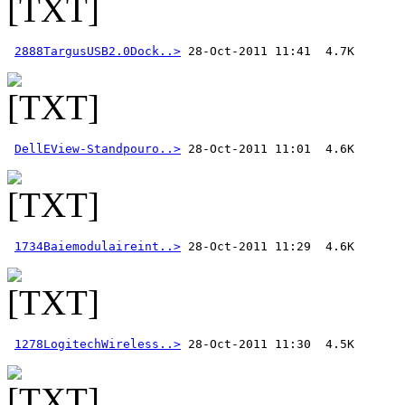
2888TargusUSB2.0Dock..>
DellEView-Standpouro..>
1734Baiemodulaireint..>
1278LogitechWireless..>