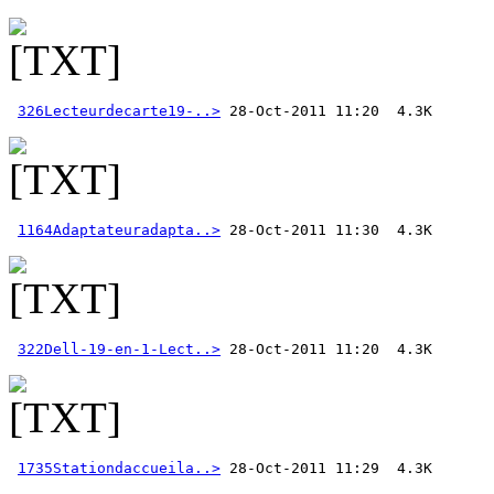
326Lecteurdecarte19-..>
1164Adaptateuradapta..>
322Dell-19-en-1-Lect..>
1735Stationdaccueila..>