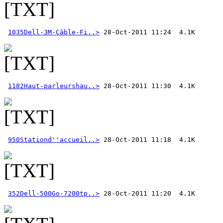
1035Dell-3M-Câble-Fi..>
1182Haut-parleurshau..>
950Stationd''accueil..>
352Dell-500Go-7200tp..>