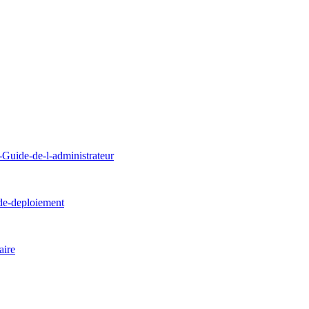
uide-de-l-administrateur
de-deploiement
ire