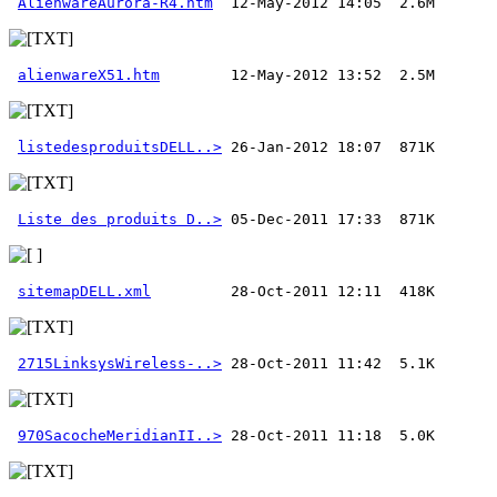
AlienwareAurora-R4.htm
alienwareX51.htm
listedesproduitsDELL..>
Liste des produits D..>
sitemapDELL.xml
2715LinksysWireless-..>
970SacocheMeridianII..>