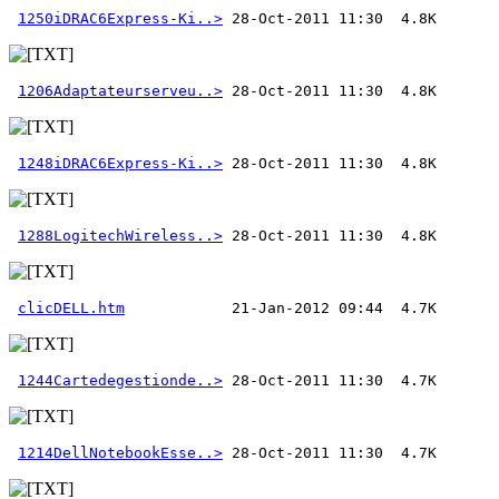
1250iDRAC6Express-Ki..>
1206Adaptateurserveu..>
1248iDRAC6Express-Ki..>
1288LogitechWireless..>
clicDELL.htm
1244Cartedegestionde..>
1214DellNotebookEsse..>