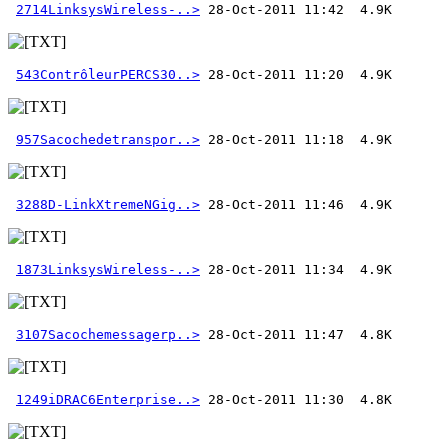
2714LinksysWireless-..>
543ContrôleurPERCS30..>
957Sacochedetranspor..>
3288D-LinkXtremeNGig..>
1873LinksysWireless-..>
3107Sacochemessagerp..>
1249iDRAC6Enterprise..>