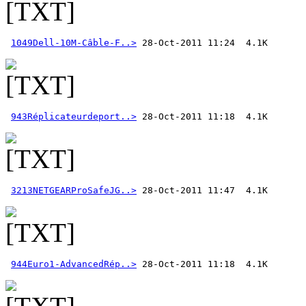
1049Dell-10M-Câble-F..>
943Réplicateurdeport..>
3213NETGEARProSafeJG..>
944Euro1-AdvancedRép..>