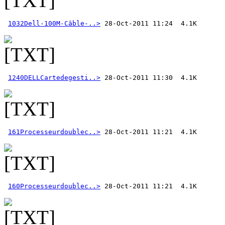
1032Dell-100M-Câble-..>
1240DELLCartedegesti..>
161Processeurdoublec..>
160Processeurdoublec..>