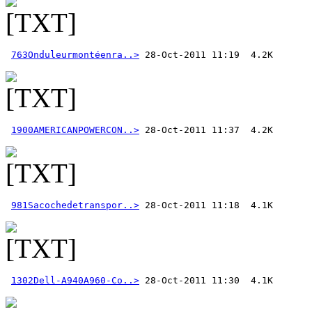
763Onduleurmontéenra..>
1900AMERICANPOWERCON..>
981Sacochedetranspor..>
1302Dell-A940A960-Co..>