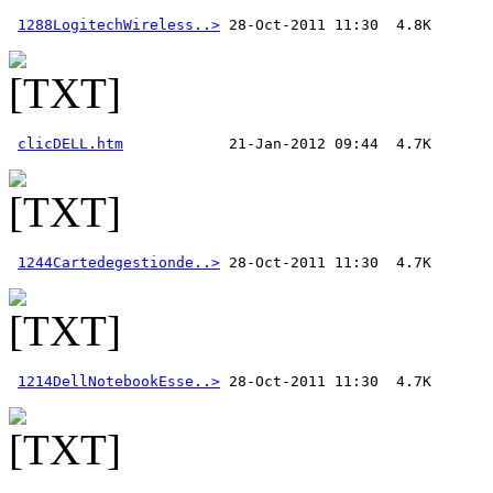
1288LogitechWireless..>
clicDELL.htm
1244Cartedegestionde..>
1214DellNotebookEsse..>