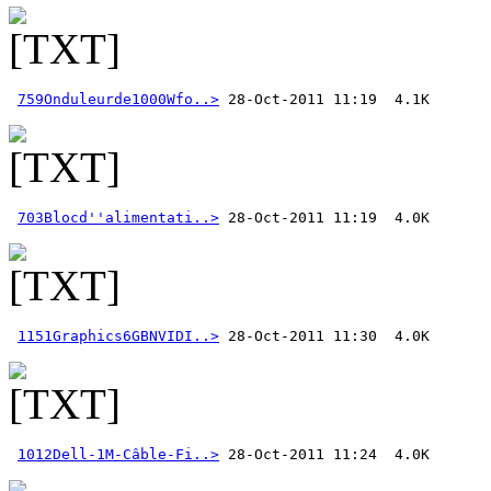
759Onduleurde1000Wfo..>
703Blocd''alimentati..>
1151Graphics6GBNVIDI..>
1012Dell-1M-Câble-Fi..>