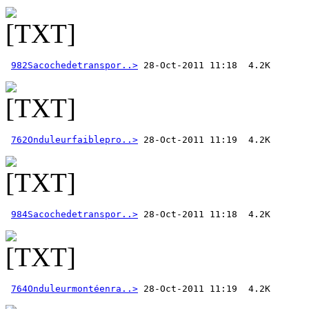
982Sacochedetranspor..>
762Onduleurfaiblepro..>
984Sacochedetranspor..>
764Onduleurmontéenra..>