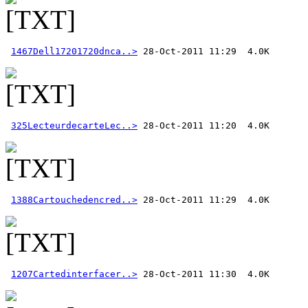
1467Dell17201720dnca..>
325LecteurdecarteLec..>
1388Cartouchedencred..>
1207Cartedinterfacer..>