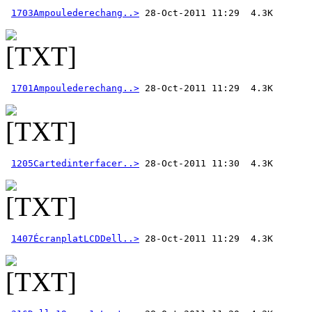
1703Ampoulederechang..>
1701Ampoulederechang..>
1205Cartedinterfacer..>
1407ÉcranplatLCDDell..>