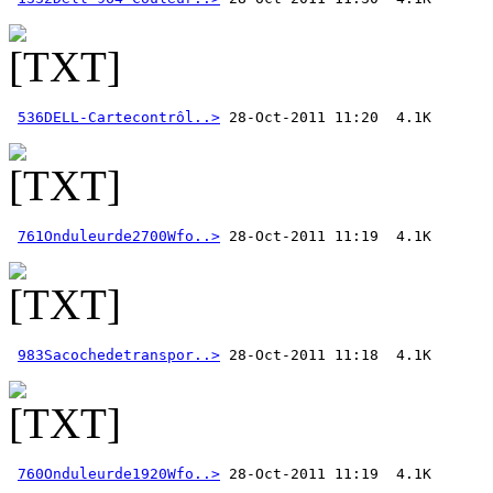
536DELL-Cartecontrôl..>
761Onduleurde2700Wfo..>
983Sacochedetranspor..>
760Onduleurde1920Wfo..>