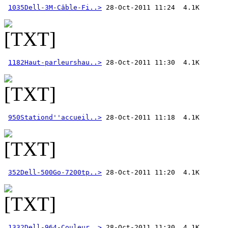
1035Dell-3M-Câble-Fi..>
1182Haut-parleurshau..>
950Stationd''accueil..>
352Dell-500Go-7200tp..>
1332Dell-964-Couleur..>