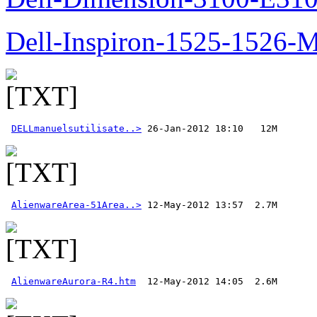
Dell-Inspiron-1525-1526-M
DELLmanuelsutilisate..>
AlienwareArea-51Area..>
AlienwareAurora-R4.htm