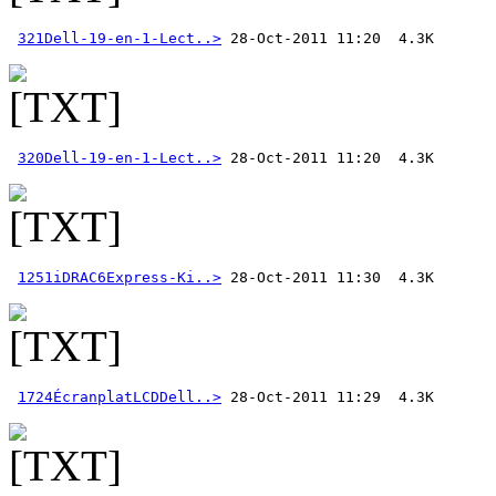
321Dell-19-en-1-Lect..>
320Dell-19-en-1-Lect..>
1251iDRAC6Express-Ki..>
1724ÉcranplatLCDDell..>