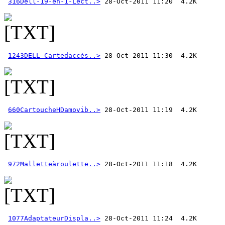
316Dell-19-en-1-Lect..>
1243DELL-Cartedaccès..>
660CartoucheHDamovib..>
972Malletteàroulette..>
1077AdaptateurDispla..>