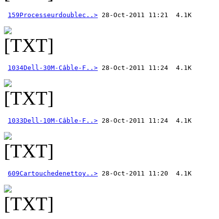
159Processeurdoublec..>
1034Dell-30M-Câble-F..>
1033Dell-10M-Câble-F..>
609Cartouchedenettoy..>