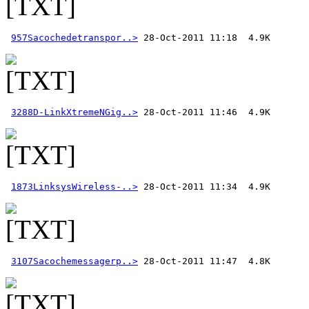
957Sacochedetranspor..>
3288D-LinkXtremeNGig..>
1873LinksysWireless-..>
3107Sacochemessagerp..>