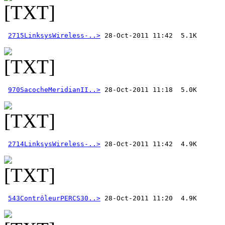
2715LinksysWireless-..>
970SacocheMeridianII..>
2714LinksysWireless-..>
543ContrôleurPERCS30..>