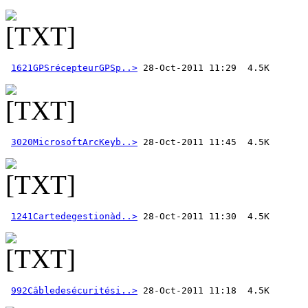
1621GPSrécepteurGPSp..>
3020MicrosoftArcKeyb..>
1241Cartedegestionàd..>
992Câbledesécuritési..>