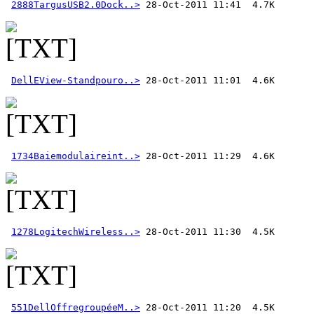
2888TargusUSB2.0Dock..>
DellEView-Standpouro..>
1734Baiemodulaireint..>
1278LogitechWireless..>
551DellOffregroupéeM..>