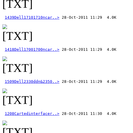
1439Dell17101710ncar..>
1418Dell17001700ncar..>
1509Dell2330ddn&2350..>
1208Cartedinterfacer..>