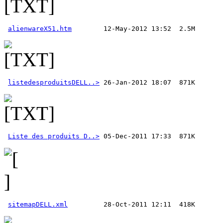
alienwareX51.htm
listedesproduitsDELL..>
Liste des produits D..>
sitemapDELL.xml