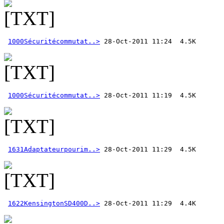
1000Sécuritécommutat..>
1000Sécuritécommutat..>
1631Adaptateurpourim..>
1622KensingtonSD400D..>