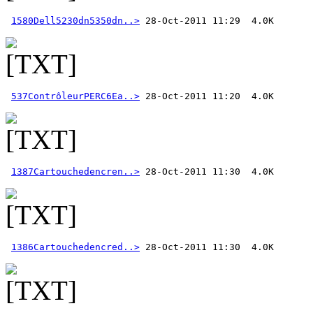
1580Dell5230dn5350dn..>
537ContrôleurPERC6Ea..>
1387Cartouchedencren..>
1386Cartouchedencred..>