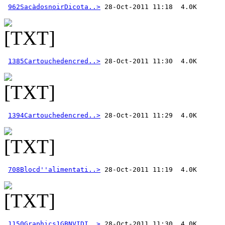
962SacàdosnoirDicota..>
1385Cartouchedencred..>
1394Cartouchedencred..>
708Blocd''alimentati..>
1150Graphics1GBNVIDI..>