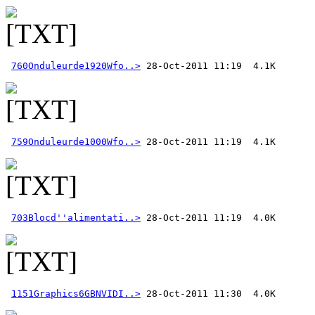
760Onduleurde1920Wfo..>
759Onduleurde1000Wfo..>
703Blocd''alimentati..>
1151Graphics6GBNVIDI..>