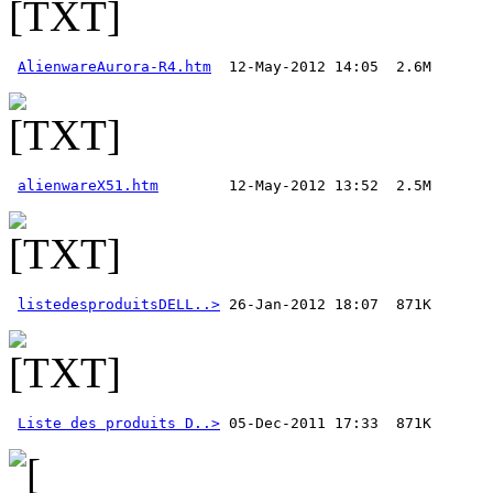
AlienwareAurora-R4.htm
alienwareX51.htm
listedesproduitsDELL..>
Liste des produits D..>