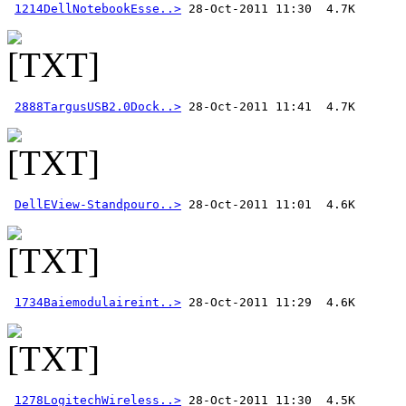
1214DellNotebookEsse..>
2888TargusUSB2.0Dock..>
DellEView-Standpouro..>
1734Baiemodulaireint..>
1278LogitechWireless..>