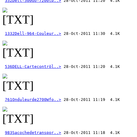
352Dell-500Go-7200tp..>
1332Dell-964-Couleur..>
536DELL-Cartecontrôl..>
761Onduleurde2700Wfo..>
983Sacochedetranspor..>