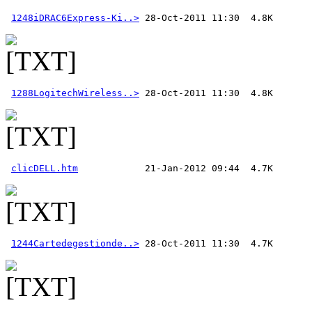
1248iDRAC6Express-Ki..>
1288LogitechWireless..>
clicDELL.htm
1244Cartedegestionde..>