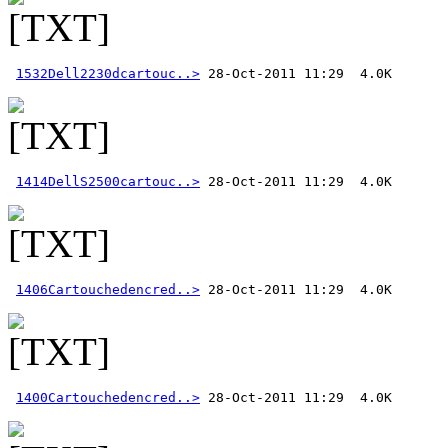
1532Dell2230dcartouc..>
1414DellS2500cartouc..>
1406Cartouchedencred..>
1400Cartouchedencred..>