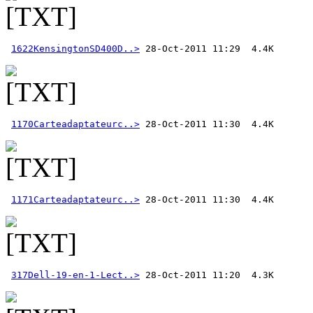
1622KensingtonSD400D..>
1170Carteadaptateurc..>
1171Carteadaptateurc..>
317Dell-19-en-1-Lect..>