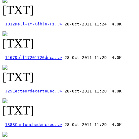
1012Dell-1M-Câble-Fi..>
1467Dell17201720dnca..>
325LecteurdecarteLec..>
1388Cartouchedencred..>