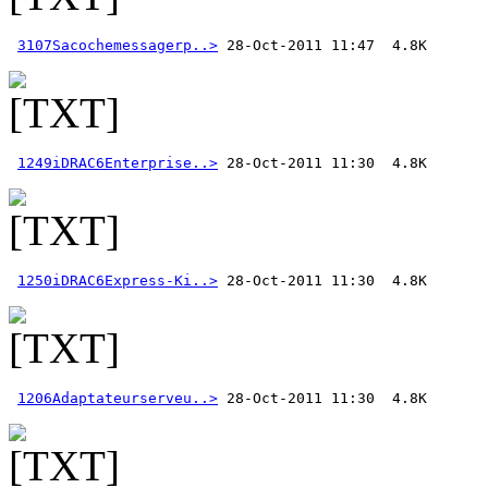
3107Sacochemessagerp..>
1249iDRAC6Enterprise..>
1250iDRAC6Express-Ki..>
1206Adaptateurserveu..>