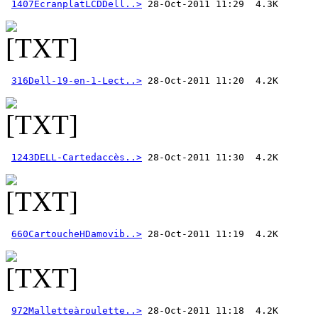
1407ÉcranplatLCDDell..>
316Dell-19-en-1-Lect..>
1243DELL-Cartedaccès..>
660CartoucheHDamovib..>
972Malletteàroulette..>