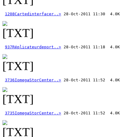
1208Cartedinterfacer..>
937Réplicateurdeport..>
3736IomegaStorCenter..>
3735IomegaStorCenter..>