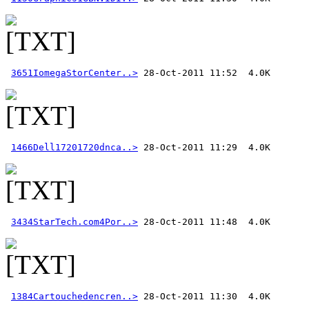
3651IomegaStorCenter..>
1466Dell17201720dnca..>
3434StarTech.com4Por..>
1384Cartouchedencren..>