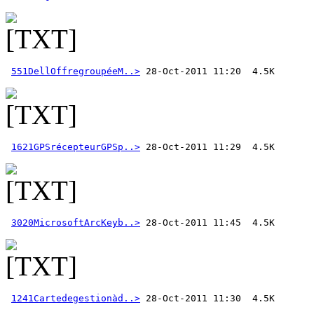
551DellOffregroupéeM..>
1621GPSrécepteurGPSp..>
3020MicrosoftArcKeyb..>
1241Cartedegestionàd..>