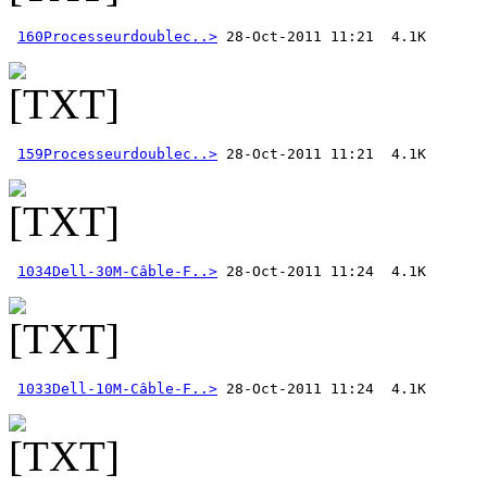
160Processeurdoublec..>
159Processeurdoublec..>
1034Dell-30M-Câble-F..>
1033Dell-10M-Câble-F..>