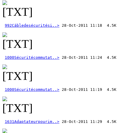
992Câbledesécuritési..>
1000Sécuritécommutat..>
1000Sécuritécommutat..>
1631Adaptateurpourim..>