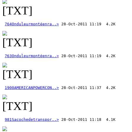
764Onduleurmontéenra..>
763Onduleurmontéenra..>
1900AMERICANPOWERCON..>
981Sacochedetranspor..>