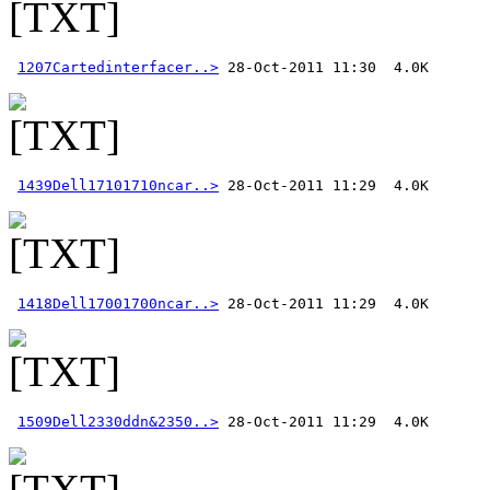
1207Cartedinterfacer..>
1439Dell17101710ncar..>
1418Dell17001700ncar..>
1509Dell2330ddn&2350..>