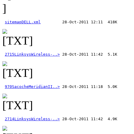
sitemapDELL.xml
2715LinksysWireless-..>
970SacocheMeridianII..>
2714LinksysWireless-..>