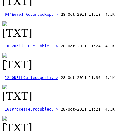
944Euro1-AdvancedRép..>
1032Dell-100M-Câble-..>
1240DELLCartedegesti..>
161Processeurdoublec..>