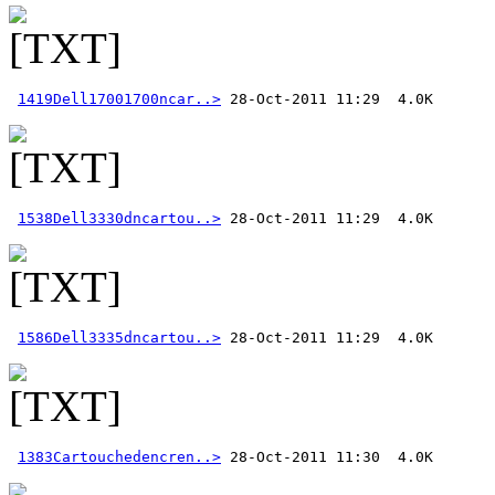
1419Dell17001700ncar..>
1538Dell3330dncartou..>
1586Dell3335dncartou..>
1383Cartouchedencren..>