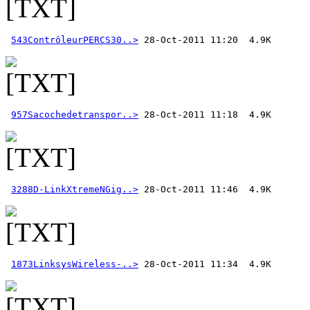
543ContrôleurPERCS30..>
957Sacochedetranspor..>
3288D-LinkXtremeNGig..>
1873LinksysWireless-..>