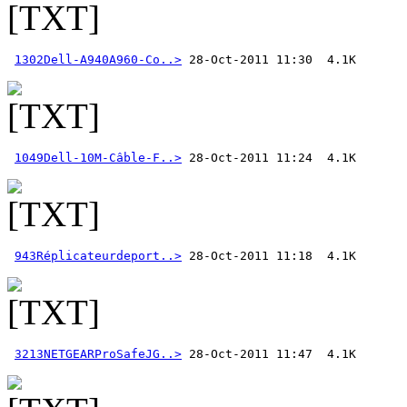
1302Dell-A940A960-Co..>
1049Dell-10M-Câble-F..>
943Réplicateurdeport..>
3213NETGEARProSafeJG..>