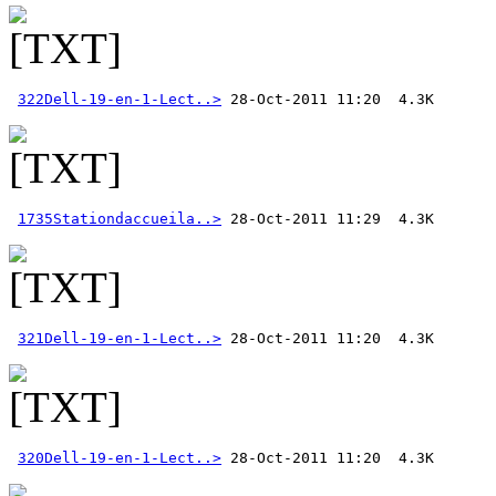
322Dell-19-en-1-Lect..>
1735Stationdaccueila..>
321Dell-19-en-1-Lect..>
320Dell-19-en-1-Lect..>