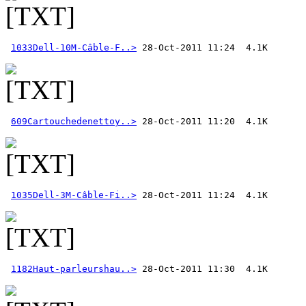
1033Dell-10M-Câble-F..>
609Cartouchedenettoy..>
1035Dell-3M-Câble-Fi..>
1182Haut-parleurshau..>