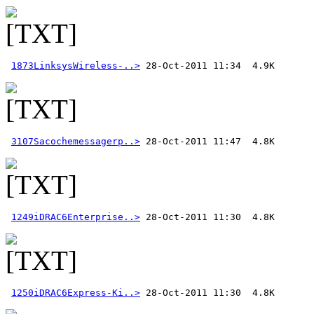
1873LinksysWireless-..>
3107Sacochemessagerp..>
1249iDRAC6Enterprise..>
1250iDRAC6Express-Ki..>