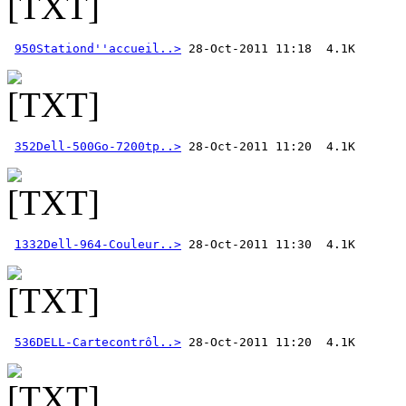
950Stationd''accueil..>
352Dell-500Go-7200tp..>
1332Dell-964-Couleur..>
536DELL-Cartecontrôl..>