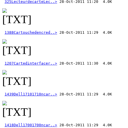
325LecteurdecarteLec..>
1388Cartouchedencred..>
1207Cartedinterfacer..>
1439Dell17101710ncar..>
1418Dell17001700ncar..>