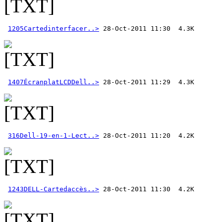
1205Cartedinterfacer..>
1407ÉcranplatLCDDell..>
316Dell-19-en-1-Lect..>
1243DELL-Cartedaccès..>