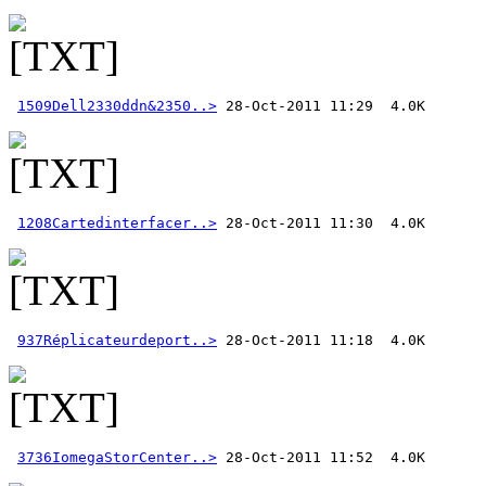
1509Dell2330ddn&2350..>
1208Cartedinterfacer..>
937Réplicateurdeport..>
3736IomegaStorCenter..>