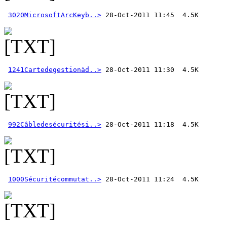
3020MicrosoftArcKeyb..>
1241Cartedegestionàd..>
992Câbledesécuritési..>
1000Sécuritécommutat..>