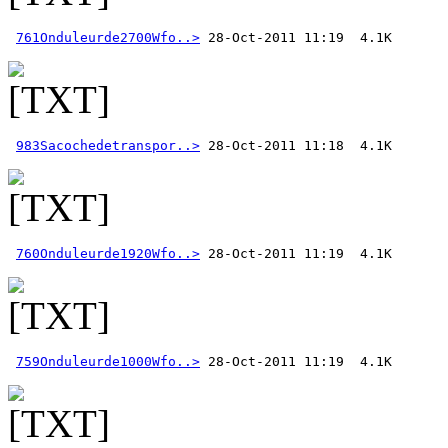
761Onduleurde2700Wfo..>
983Sacochedetranspor..>
760Onduleurde1920Wfo..>
759Onduleurde1000Wfo..>