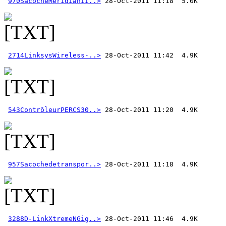
970SacocheMeridianII..>
2714LinksysWireless-..>
543ContrôleurPERCS30..>
957Sacochedetranspor..>
3288D-LinkXtremeNGig..>