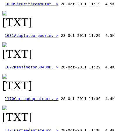
1000Sécuritécommutat..>
1631Adaptateurpourim..>
1622KensingtonSD400D..>
1170Carteadaptateurc..>
1171Carteadaptateurc..>