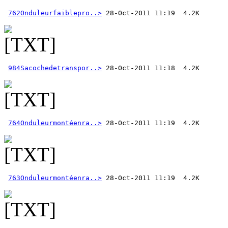
762Onduleurfaiblepro..>
984Sacochedetranspor..>
764Onduleurmontéenra..>
763Onduleurmontéenra..>