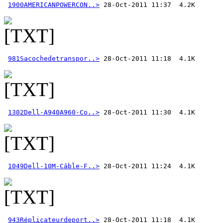
1900AMERICANPOWERCON..>
981Sacochedetranspor..>
1302Dell-A940A960-Co..>
1049Dell-10M-Câble-F..>
943Réplicateurdeport..>