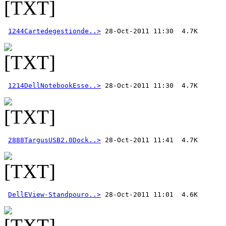
1244Cartedegestionde..>
1214DellNotebookEsse..>
2888TargusUSB2.0Dock..>
DellEView-Standpouro..>