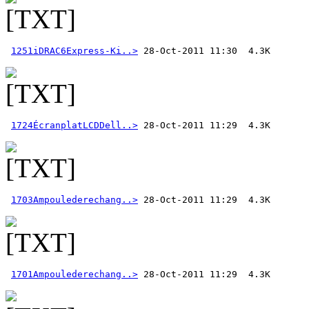
1251iDRAC6Express-Ki..>
1724ÉcranplatLCDDell..>
1703Ampoulederechang..>
1701Ampoulederechang..>