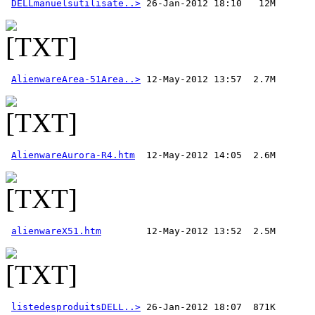
DELLmanuelsutilisate..>
AlienwareArea-51Area..>
AlienwareAurora-R4.htm
alienwareX51.htm
listedesproduitsDELL..>