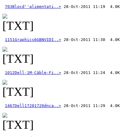
703Blocd''alimentati..>
1151Graphics6GBNVIDI..>
1012Dell-1M-Câble-Fi..>
1467Dell17201720dnca..>