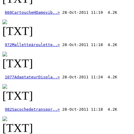
660CartoucheHDamovib..>
972Malletteàroulette..>
1077AdaptateurDispla..>
982Sacochedetranspor..>