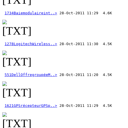
1734Baiemodulaireint..>
1278LogitechWireless..>
551DellOffregroupéeM..>
1621GPSrécepteurGPSp..>