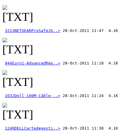
3213NETGEARProSafeJG..>
944Euro1-AdvancedRép..>
1032Dell-100M-Câble-..>
1240DELLCartedegesti..>