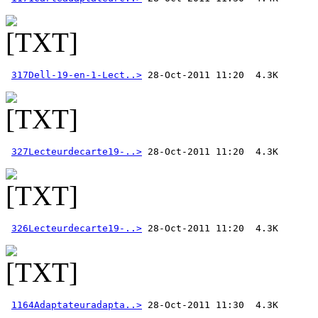
317Dell-19-en-1-Lect..>
327Lecteurdecarte19-..>
326Lecteurdecarte19-..>
1164Adaptateuradapta..>