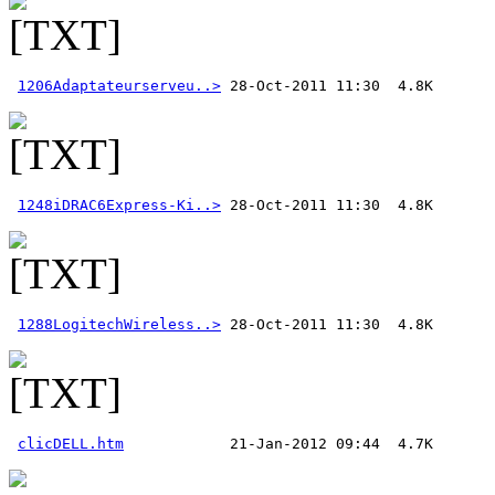
1206Adaptateurserveu..>
1248iDRAC6Express-Ki..>
1288LogitechWireless..>
clicDELL.htm