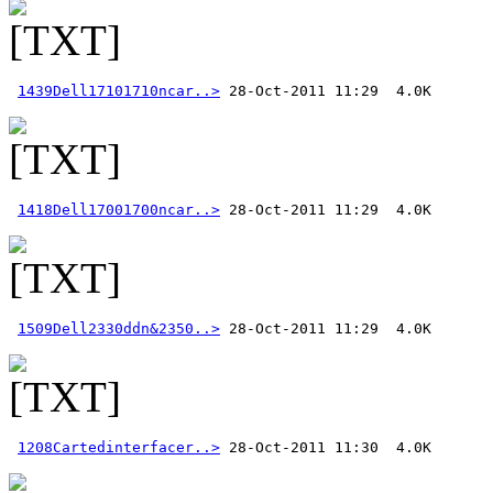
1439Dell17101710ncar..>
1418Dell17001700ncar..>
1509Dell2330ddn&2350..>
1208Cartedinterfacer..>