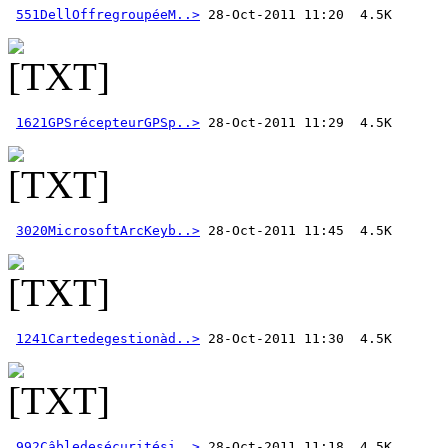
551DellOffregroupéeM..>
1621GPSrécepteurGPSp..>
3020MicrosoftArcKeyb..>
1241Cartedegestionàd..>
992Câbledesécuritési..>