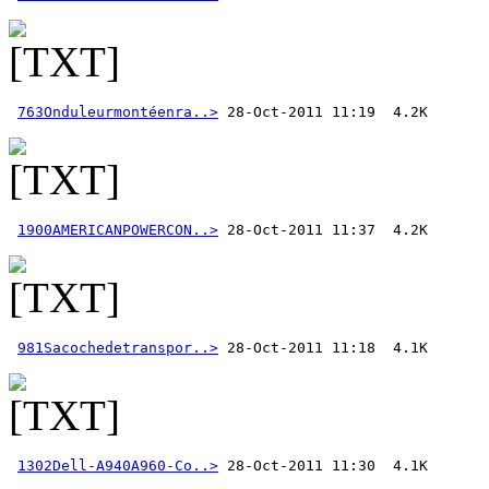
763Onduleurmontéenra..>
1900AMERICANPOWERCON..>
981Sacochedetranspor..>
1302Dell-A940A960-Co..>