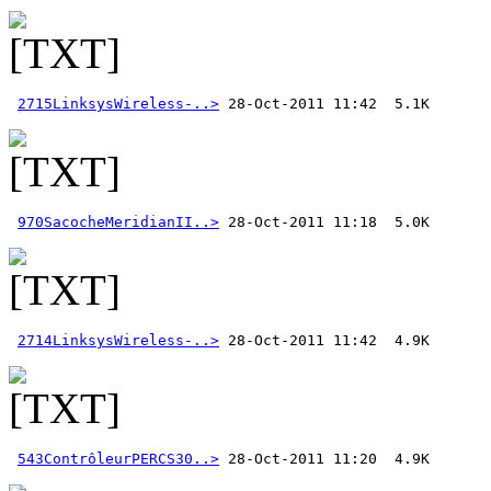
2715LinksysWireless-..>
970SacocheMeridianII..>
2714LinksysWireless-..>
543ContrôleurPERCS30..>