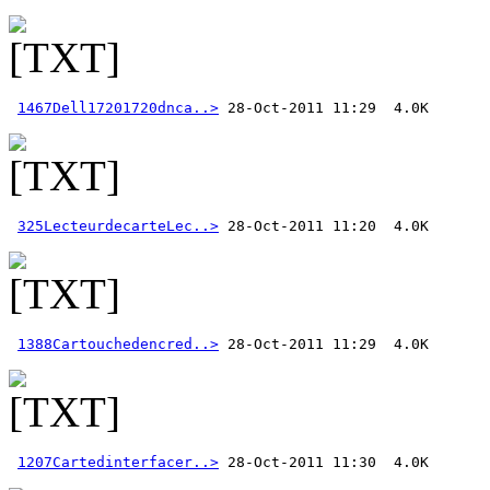
1467Dell17201720dnca..>
325LecteurdecarteLec..>
1388Cartouchedencred..>
1207Cartedinterfacer..>