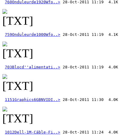
760Onduleurde1920Wfo..>
759Onduleurde1000Wfo..>
703Blocd''alimentati..>
1151Graphics6GBNVIDI..>
1012Dell-1M-Câble-Fi..>