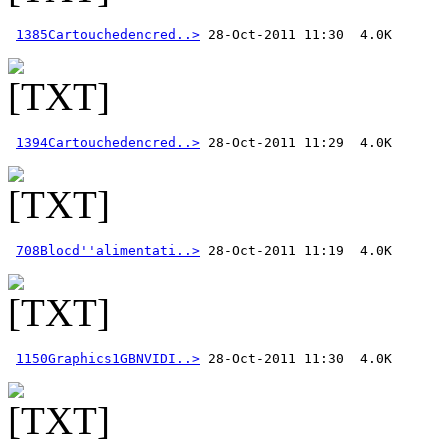
1385Cartouchedencred..>
1394Cartouchedencred..>
708Blocd''alimentati..>
1150Graphics1GBNVIDI..>