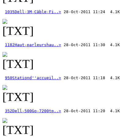
1035Dell-3M-Câble-Fi..>
1182Haut-parleurshau..>
950Stationd''accueil..>
352Dell-500Go-7200tp..>