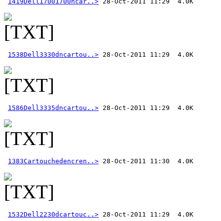
1419Dell17001700ncar..>
1538Dell3330dncartou..>
1586Dell3335dncartou..>
1383Cartouchedencren..>
1532Dell2230dcartouc..>