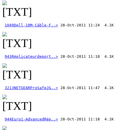
1049Dell-10M-Câble-F..>
943Réplicateurdeport..>
3213NETGEARProSafeJG..>
944Euro1-AdvancedRép..>