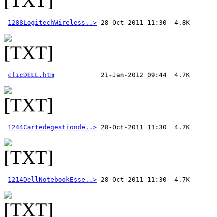
1288LogitechWireless..>
clicDELL.htm
1244Cartedegestionde..>
1214DellNotebookEsse..>