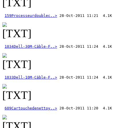
159Processeurdoublec..>
1034Dell-30M-Câble-F..>
1033Dell-10M-Câble-F..>
609Cartouchedenettoy..>