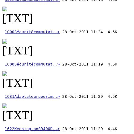
1000Sécuritécommutat..>
1000Sécuritécommutat..>
1631Adaptateurpourim..>
1622KensingtonSD400D..>