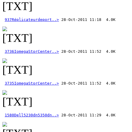
937Réplicateurdeport..>
3736IomegaStorCenter..>
3735IomegaStorCenter..>
1580Dell5230dn5350dn..>