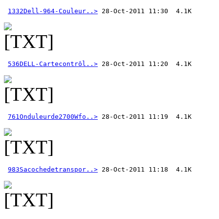
1332Dell-964-Couleur..>
536DELL-Cartecontrôl..>
761Onduleurde2700Wfo..>
983Sacochedetranspor..>