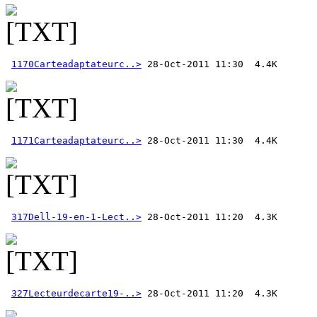
1170Carteadaptateurc..>
1171Carteadaptateurc..>
317Dell-19-en-1-Lect..>
327Lecteurdecarte19-..>