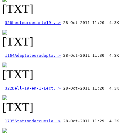
326Lecteurdecarte19-..>
1164Adaptateuradapta..>
322Dell-19-en-1-Lect..>
1735Stationdaccueila..>