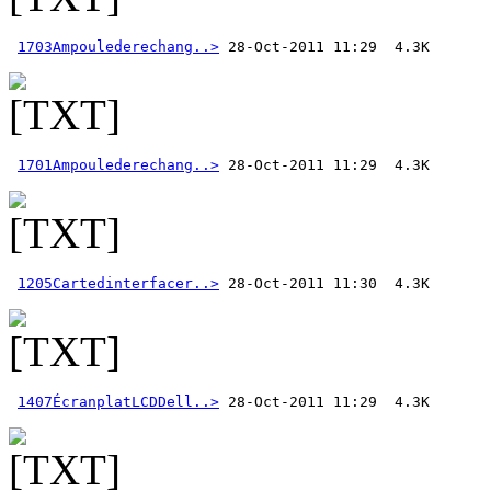
1703Ampoulederechang..>
1701Ampoulederechang..>
1205Cartedinterfacer..>
1407ÉcranplatLCDDell..>