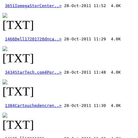
3651IomegaStorCenter..>
1466Dell17201720dnca..>
3434StarTech.com4Por..>
1384Cartouchedencren..>