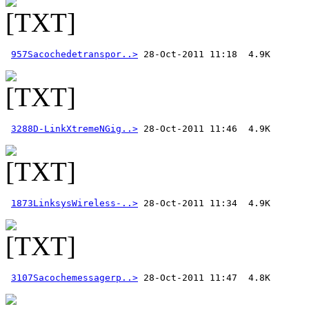
957Sacochedetranspor..>
3288D-LinkXtremeNGig..>
1873LinksysWireless-..>
3107Sacochemessagerp..>