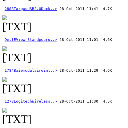
2888TargusUSB2.0Dock..>
DellEView-Standpouro..>
1734Baiemodulaireint..>
1278LogitechWireless..>