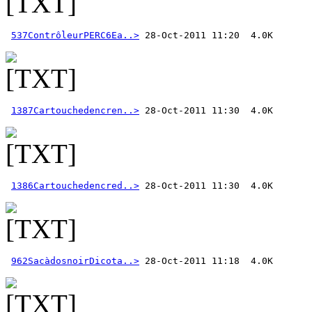
537ContrôleurPERC6Ea..>
1387Cartouchedencren..>
1386Cartouchedencred..>
962SacàdosnoirDicota..>