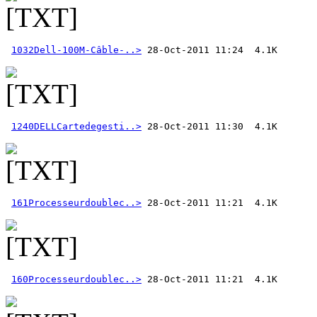
1032Dell-100M-Câble-..>
1240DELLCartedegesti..>
161Processeurdoublec..>
160Processeurdoublec..>