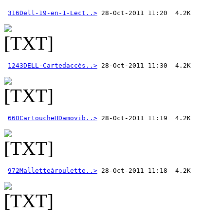
316Dell-19-en-1-Lect..>
1243DELL-Cartedaccès..>
660CartoucheHDamovib..>
972Malletteàroulette..>