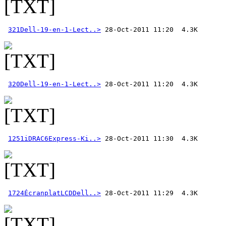
321Dell-19-en-1-Lect..>
320Dell-19-en-1-Lect..>
1251iDRAC6Express-Ki..>
1724ÉcranplatLCDDell..>