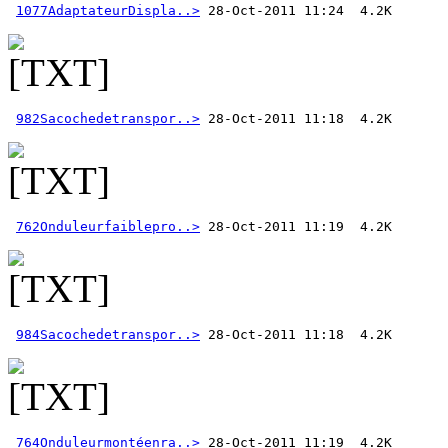
1077AdaptateurDispla..>
982Sacochedetranspor..>
762Onduleurfaiblepro..>
984Sacochedetranspor..>
764Onduleurmontéenra..>