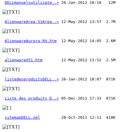
DELLmanuelsutilisate..>
AlienwareArea-51Area..>
AlienwareAurora-R4.htm
alienwareX51.htm
listedesproduitsDELL..>
Liste des produits D..>
sitemapDELL.xml