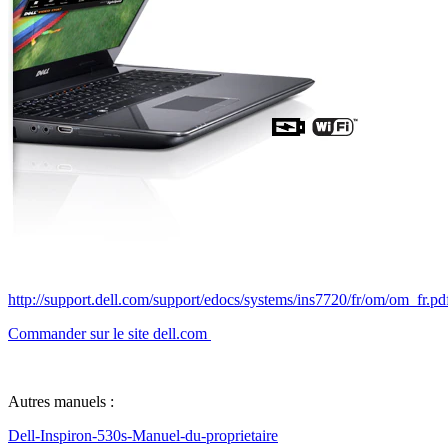
http://support.dell.com/support/edocs/systems/ins7720/fr/om/om_fr.pd
Commander sur le site dell.com
Autres manuels :
Dell-Inspiron-530s-Manuel-du-proprietaire