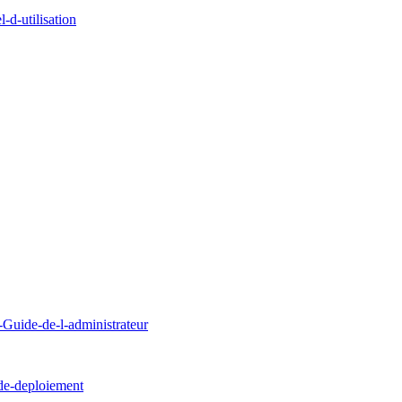
d-utilisation
uide-de-l-administrateur
de-deploiement