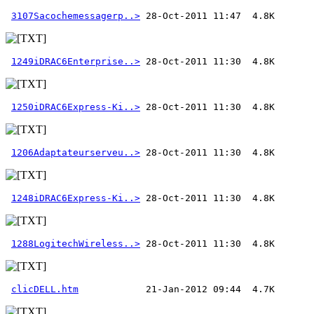
3107Sacochemessagerp..>
1249iDRAC6Enterprise..>
1250iDRAC6Express-Ki..>
1206Adaptateurserveu..>
1248iDRAC6Express-Ki..>
1288LogitechWireless..>
clicDELL.htm