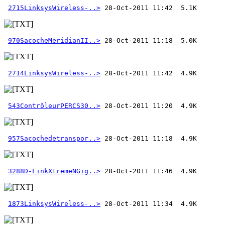
2715LinksysWireless-..>
970SacocheMeridianII..>
2714LinksysWireless-..>
543ContrôleurPERCS30..>
957Sacochedetranspor..>
3288D-LinkXtremeNGig..>
1873LinksysWireless-..>