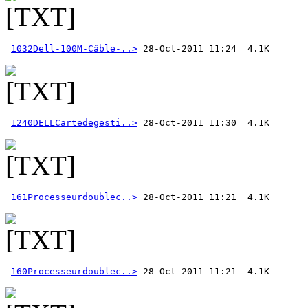
1032Dell-100M-Câble-..>
1240DELLCartedegesti..>
161Processeurdoublec..>
160Processeurdoublec..>