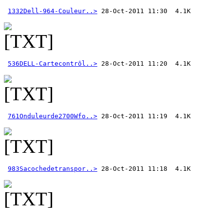
1332Dell-964-Couleur..>
536DELL-Cartecontrôl..>
761Onduleurde2700Wfo..>
983Sacochedetranspor..>