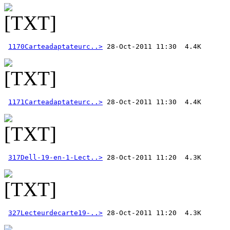
1170Carteadaptateurc..>
1171Carteadaptateurc..>
317Dell-19-en-1-Lect..>
327Lecteurdecarte19-..>