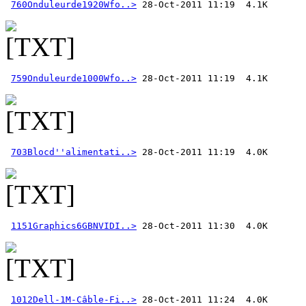
760Onduleurde1920Wfo..>
759Onduleurde1000Wfo..>
703Blocd''alimentati..>
1151Graphics6GBNVIDI..>
1012Dell-1M-Câble-Fi..>