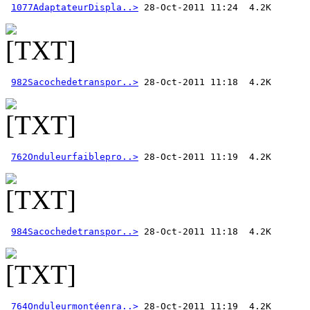
1077AdaptateurDispla..>
982Sacochedetranspor..>
762Onduleurfaiblepro..>
984Sacochedetranspor..>
764Onduleurmontéenra..>