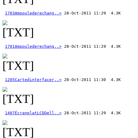
1703Ampoulederechang..>
1701Ampoulederechang..>
1205Cartedinterfacer..>
1407ÉcranplatLCDDell..>