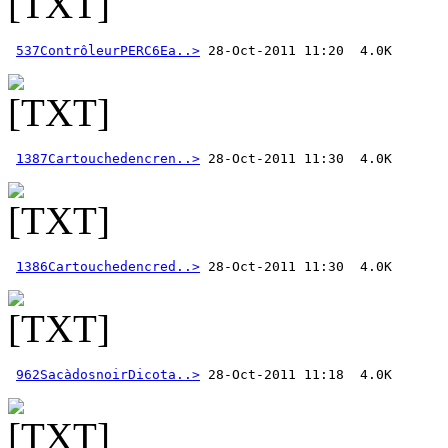
537ContrôleurPERC6Ea..>
1387Cartouchedencren..>
1386Cartouchedencred..>
962SacàdosnoirDicota..>