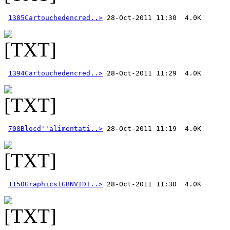
1385Cartouchedencred..>
1394Cartouchedencred..>
708Blocd''alimentati..>
1150Graphics1GBNVIDI..>