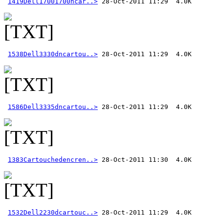
1419Dell17001700ncar..>
1538Dell3330dncartou..>
1586Dell3335dncartou..>
1383Cartouchedencren..>
1532Dell2230dcartouc..>