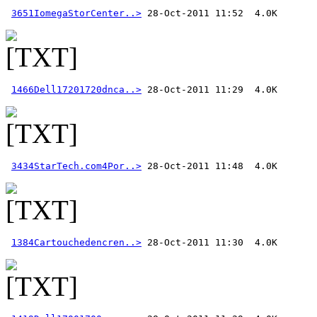
3651IomegaStorCenter..>
1466Dell17201720dnca..>
3434StarTech.com4Por..>
1384Cartouchedencren..>