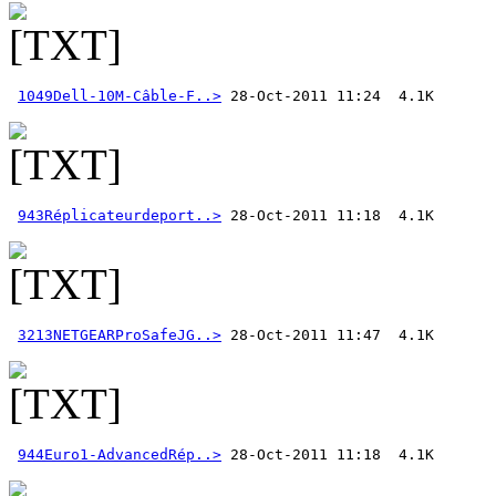
1049Dell-10M-Câble-F..>
943Réplicateurdeport..>
3213NETGEARProSafeJG..>
944Euro1-AdvancedRép..>