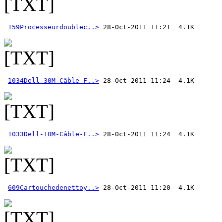
159Processeurdoublec..>
1034Dell-30M-Câble-F..>
1033Dell-10M-Câble-F..>
609Cartouchedenettoy..>