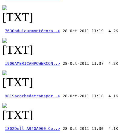
763Onduleurmontéenra..>
1900AMERICANPOWERCON..>
981Sacochedetranspor..>
1302Dell-A940A960-Co..>