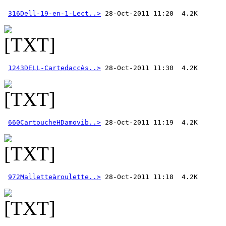
316Dell-19-en-1-Lect..>
1243DELL-Cartedaccès..>
660CartoucheHDamovib..>
972Malletteàroulette..>