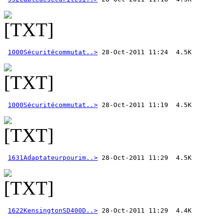
1000Sécuritécommutat..>
1000Sécuritécommutat..>
1631Adaptateurpourim..>
1622KensingtonSD400D..>