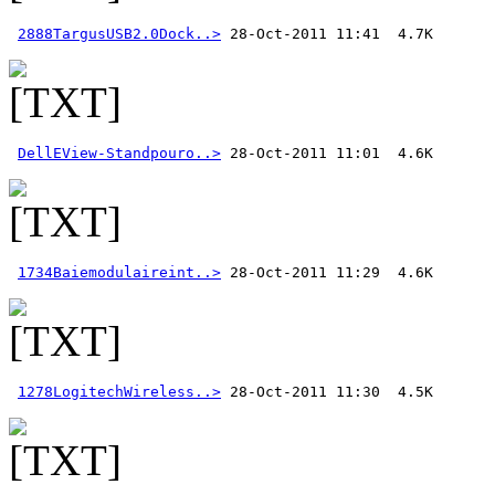
2888TargusUSB2.0Dock..>
DellEView-Standpouro..>
1734Baiemodulaireint..>
1278LogitechWireless..>