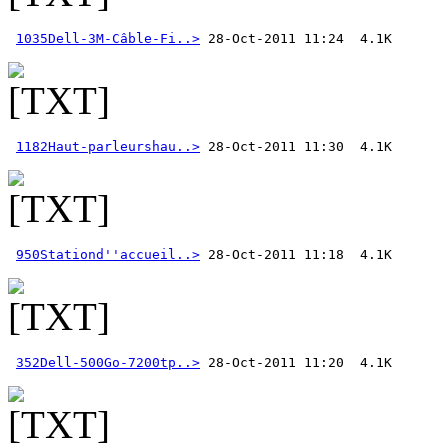
1035Dell-3M-Câble-Fi..>
1182Haut-parleurshau..>
950Stationd''accueil..>
352Dell-500Go-7200tp..>