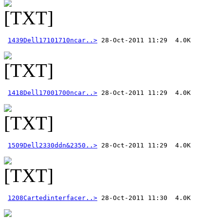
1439Dell17101710ncar..>
1418Dell17001700ncar..>
1509Dell2330ddn&2350..>
1208Cartedinterfacer..>