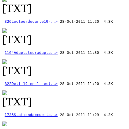
326Lecteurdecarte19-..>
1164Adaptateuradapta..>
322Dell-19-en-1-Lect..>
1735Stationdaccueila..>