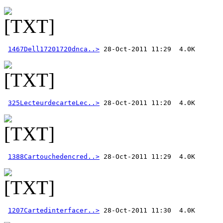
1467Dell17201720dnca..>
325LecteurdecarteLec..>
1388Cartouchedencred..>
1207Cartedinterfacer..>