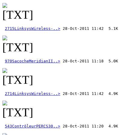
2715LinksysWireless-..>
970SacocheMeridianII..>
2714LinksysWireless-..>
543ContrôleurPERCS30..>