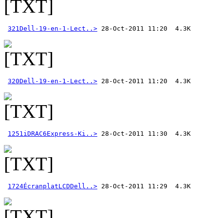
321Dell-19-en-1-Lect..>
320Dell-19-en-1-Lect..>
1251iDRAC6Express-Ki..>
1724ÉcranplatLCDDell..>