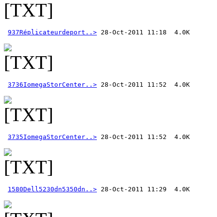
937Réplicateurdeport..>
3736IomegaStorCenter..>
3735IomegaStorCenter..>
1580Dell5230dn5350dn..>