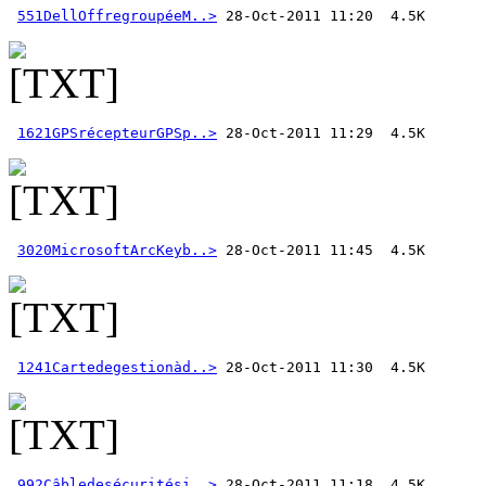
551DellOffregroupéeM..>
1621GPSrécepteurGPSp..>
3020MicrosoftArcKeyb..>
1241Cartedegestionàd..>
992Câbledesécuritési..>