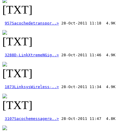
957Sacochedetranspor..>
3288D-LinkXtremeNGig..>
1873LinksysWireless-..>
3107Sacochemessagerp..>