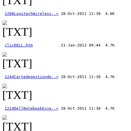
1288LogitechWireless..>
clicDELL.htm
1244Cartedegestionde..>
1214DellNotebookEsse..>