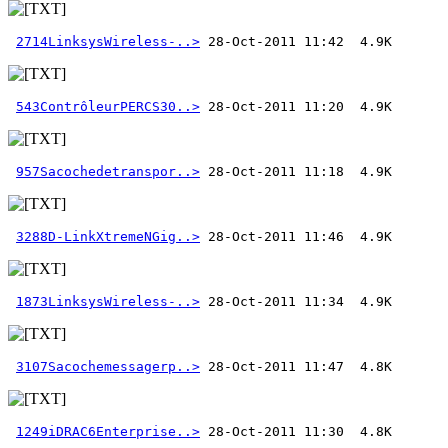
2714LinksysWireless-..>
543ContrôleurPERCS30..>
957Sacochedetranspor..>
3288D-LinkXtremeNGig..>
1873LinksysWireless-..>
3107Sacochemessagerp..>
1249iDRAC6Enterprise..>