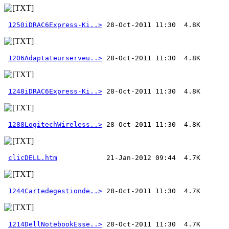
1250iDRAC6Express-Ki..>
1206Adaptateurserveu..>
1248iDRAC6Express-Ki..>
1288LogitechWireless..>
clicDELL.htm
1244Cartedegestionde..>
1214DellNotebookEsse..>