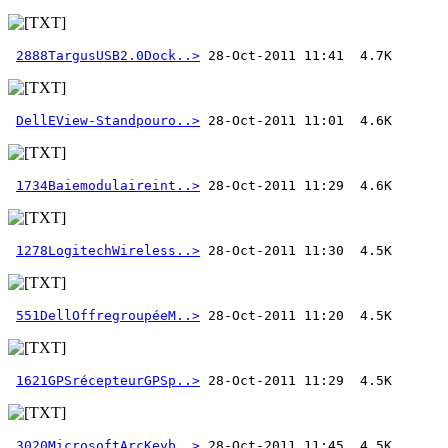
2888TargusUSB2.0Dock..>
DellEView-Standpouro..>
1734Baiemodulaireint..>
1278LogitechWireless..>
551DellOffregroupéeM..>
1621GPSrécepteurGPSp..>
3020MicrosoftArcKeyb..>