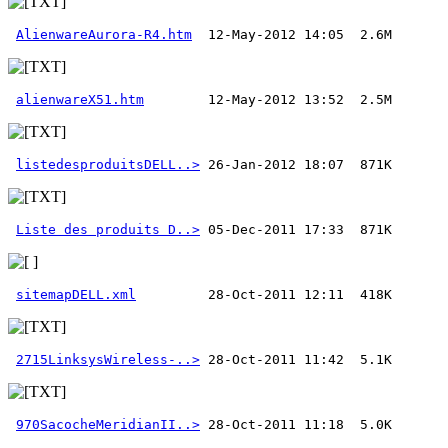
AlienwareAurora-R4.htm
alienwareX51.htm
listedesproduitsDELL..>
Liste des produits D..>
sitemapDELL.xml
2715LinksysWireless-..>
970SacocheMeridianII..>