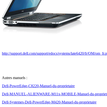
http://support.dell.com/support/edocs/systems/late6420/fr/OM/om_fr.
Autres manuels :
Dell-PowerEdge-C8220-Manuel-du-proprietaire
Dell-MANUEL-ALIENWARE-M11x-MOBILE-Manuel-du-proprieta
Dell-Systemes-Dell-PowerEdge-M420-Manuel-du-proprietaire