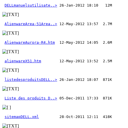
DELLmanuelsutilisate..>
AlienwareArea-51Area..>
AlienwareAurora-R4.htm
alienwareX51.htm
listedesproduitsDELL..>
Liste des produits D..>
sitemapDELL.xml