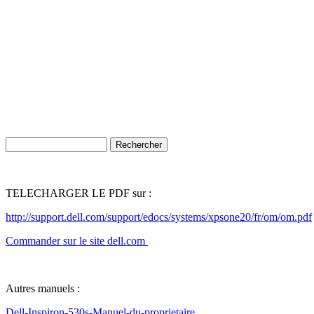
TELECHARGER LE PDF sur :
http://support.dell.com/support/edocs/systems/xpsone20/fr/om/om.pdf
Commander sur le site dell.com
Autres manuels :
Dell-Inspiron-530s-Manuel-du-proprietaire