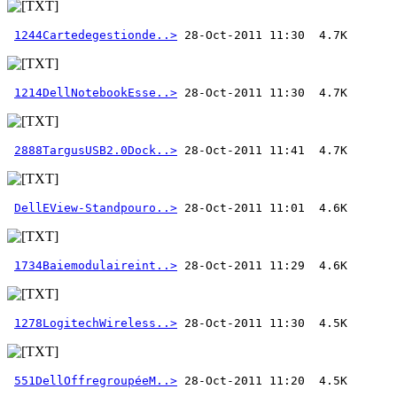
1244Cartedegestionde..>
1214DellNotebookEsse..>
2888TargusUSB2.0Dock..>
DellEView-Standpouro..>
1734Baiemodulaireint..>
1278LogitechWireless..>
551DellOffregroupéeM..>