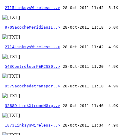
2715LinksysWireless-..>
970SacocheMeridianII..>
2714LinksysWireless-..>
543ContrôleurPERCS30..>
957Sacochedetranspor..>
3288D-LinkXtremeNGig..>
1873LinksysWireless-..>