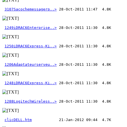
3107Sacochemessagerp..>
1249iDRAC6Enterprise..>
1250iDRAC6Express-Ki..>
1206Adaptateurserveu..>
1248iDRAC6Express-Ki..>
1288LogitechWireless..>
clicDELL.htm