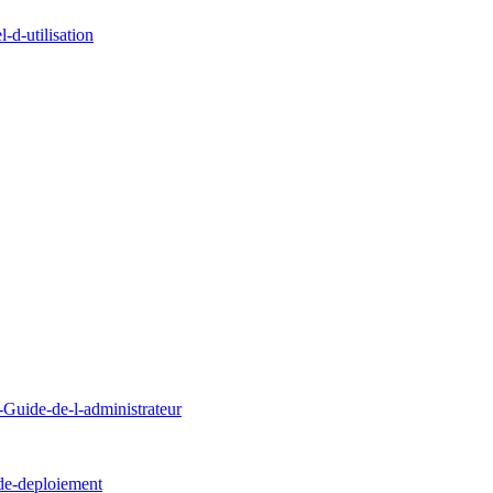
d-utilisation
uide-de-l-administrateur
de-deploiement