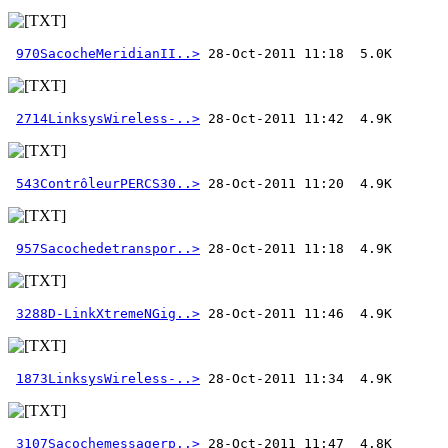
970SacocheMeridianII..>
2714LinksysWireless-..>
543ContrôleurPERCS30..>
957Sacochedetranspor..>
3288D-LinkXtremeNGig..>
1873LinksysWireless-..>
3107Sacochemessagerp..>