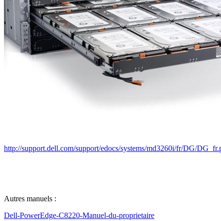
http://support.dell.com/support/edocs/systems/md3260i/fr/DG/DG_fr.
Autres manuels :
Dell-PowerEdge-C8220-Manuel-du-proprietaire