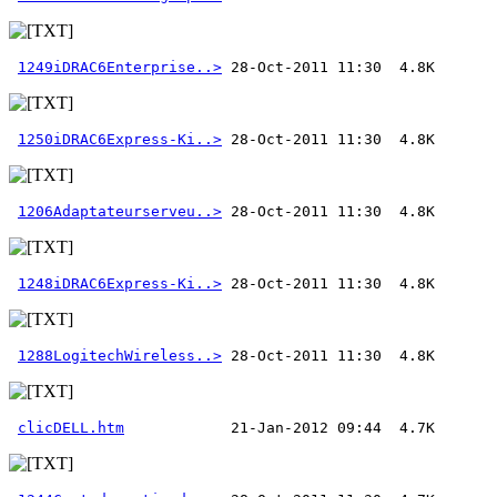
1249iDRAC6Enterprise..>
1250iDRAC6Express-Ki..>
1206Adaptateurserveu..>
1248iDRAC6Express-Ki..>
1288LogitechWireless..>
clicDELL.htm