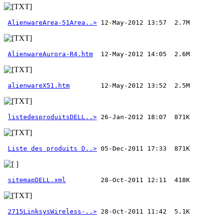
AlienwareArea-51Area..>
AlienwareAurora-R4.htm
alienwareX51.htm
listedesproduitsDELL..>
Liste des produits D..>
sitemapDELL.xml
2715LinksysWireless-..>