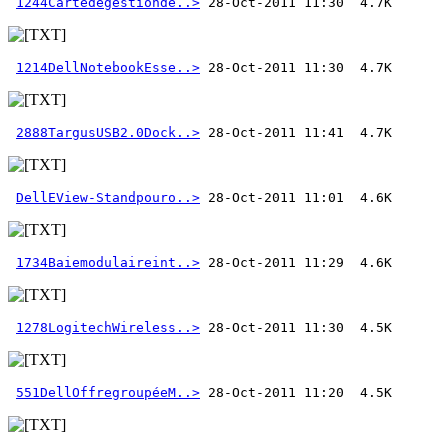
1244Cartedegestionde..>
1214DellNotebookEsse..>
2888TargusUSB2.0Dock..>
DellEView-Standpouro..>
1734Baiemodulaireint..>
1278LogitechWireless..>
551DellOffregroupéeM..>