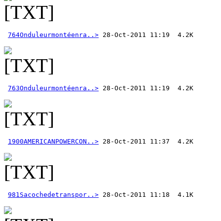
764Onduleurmontéenra..>
763Onduleurmontéenra..>
1900AMERICANPOWERCON..>
981Sacochedetranspor..>