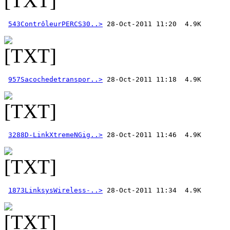
543ContrôleurPERCS30..>
957Sacochedetranspor..>
3288D-LinkXtremeNGig..>
1873LinksysWireless-..>