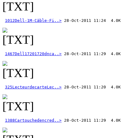
1012Dell-1M-Câble-Fi..>
1467Dell17201720dnca..>
325LecteurdecarteLec..>
1388Cartouchedencred..>