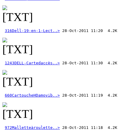
316Dell-19-en-1-Lect..>
1243DELL-Cartedaccès..>
660CartoucheHDamovib..>
972Malletteàroulette..>