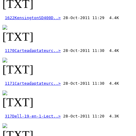
1622KensingtonSD400D..>
1170Carteadaptateurc..>
1171Carteadaptateurc..>
317Dell-19-en-1-Lect..>