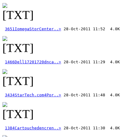
3651IomegaStorCenter..>
1466Dell17201720dnca..>
3434StarTech.com4Por..>
1384Cartouchedencren..>