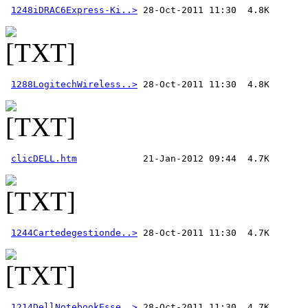
1248iDRAC6Express-Ki..>
1288LogitechWireless..>
clicDELL.htm
1244Cartedegestionde..>
1214DellNotebookEsse..>