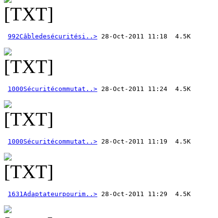
992Câbledesécuritési..>
1000Sécuritécommutat..>
1000Sécuritécommutat..>
1631Adaptateurpourim..>