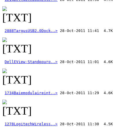
2888TargusUSB2.0Dock..>
DellEView-Standpouro..>
1734Baiemodulaireint..>
1278LogitechWireless..>