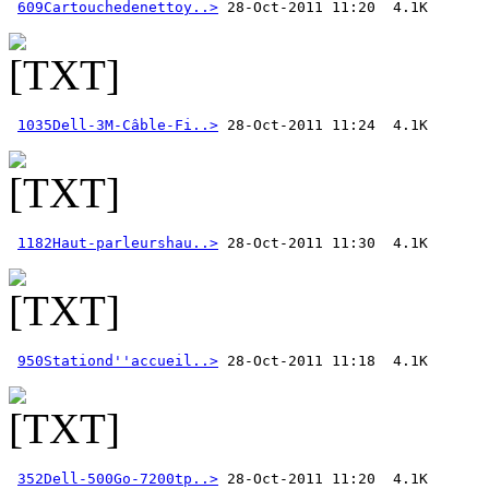
609Cartouchedenettoy..>
1035Dell-3M-Câble-Fi..>
1182Haut-parleurshau..>
950Stationd''accueil..>
352Dell-500Go-7200tp..>