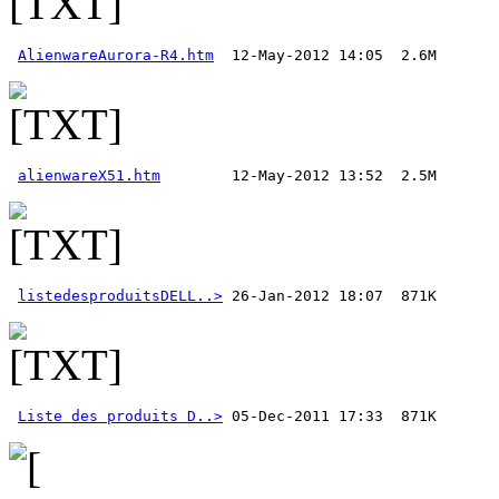
AlienwareAurora-R4.htm
alienwareX51.htm
listedesproduitsDELL..>
Liste des produits D..>