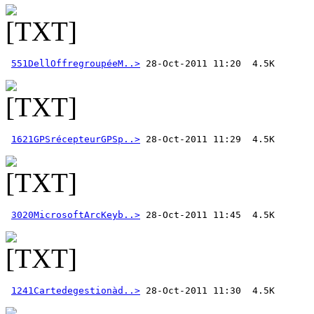
551DellOffregroupéeM..>
1621GPSrécepteurGPSp..>
3020MicrosoftArcKeyb..>
1241Cartedegestionàd..>