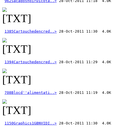
962SacàdosnoirDicota..>
1385Cartouchedencred..>
1394Cartouchedencred..>
708Blocd''alimentati..>
1150Graphics1GBNVIDI..>