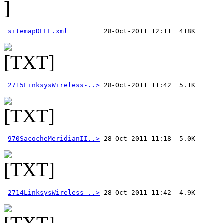
sitemapDELL.xml
2715LinksysWireless-..>
970SacocheMeridianII..>
2714LinksysWireless-..>