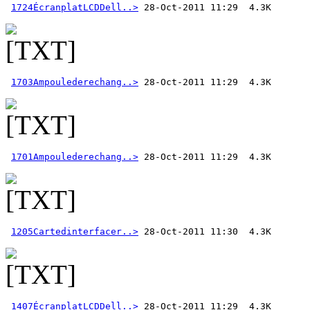
1724ÉcranplatLCDDell..>
1703Ampoulederechang..>
1701Ampoulederechang..>
1205Cartedinterfacer..>
1407ÉcranplatLCDDell..>