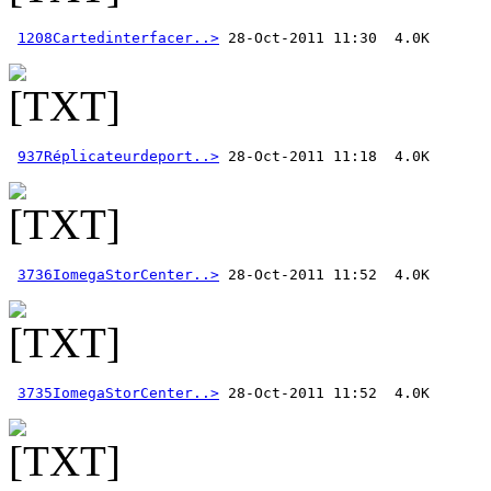
1208Cartedinterfacer..>
937Réplicateurdeport..>
3736IomegaStorCenter..>
3735IomegaStorCenter..>