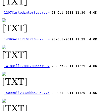
1207Cartedinterfacer..>
1439Dell17101710ncar..>
1418Dell17001700ncar..>
1509Dell2330ddn&2350..>