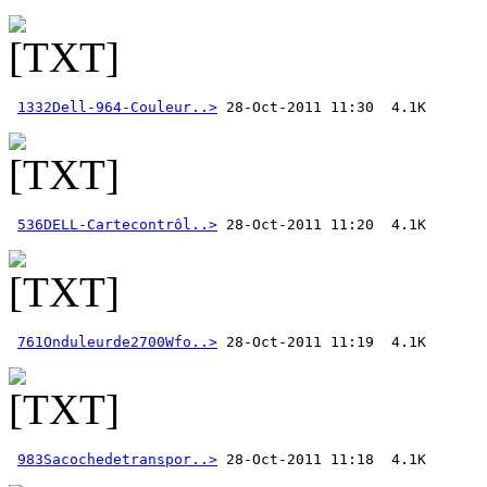
1332Dell-964-Couleur..>
536DELL-Cartecontrôl..>
761Onduleurde2700Wfo..>
983Sacochedetranspor..>