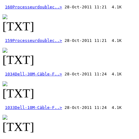
160Processeurdoublec..>
159Processeurdoublec..>
1034Dell-30M-Câble-F..>
1033Dell-10M-Câble-F..>