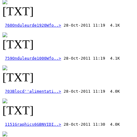
760Onduleurde1920Wfo..>
759Onduleurde1000Wfo..>
703Blocd''alimentati..>
1151Graphics6GBNVIDI..>