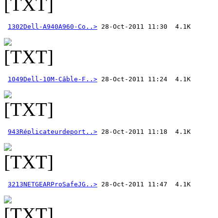
1302Dell-A940A960-Co..>
1049Dell-10M-Câble-F..>
943Réplicateurdeport..>
3213NETGEARProSafeJG..>