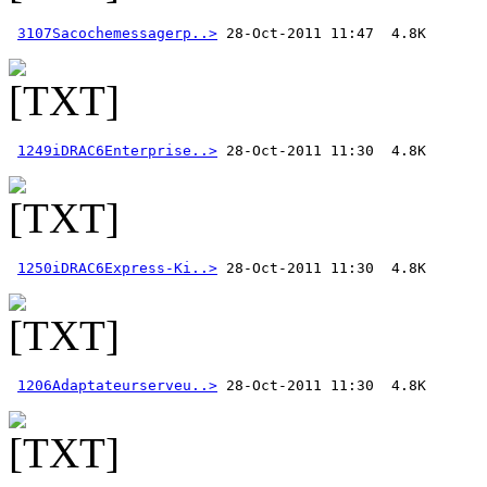
3107Sacochemessagerp..>
1249iDRAC6Enterprise..>
1250iDRAC6Express-Ki..>
1206Adaptateurserveu..>