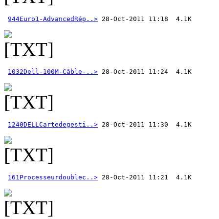
944Euro1-AdvancedRép..>
1032Dell-100M-Câble-..>
1240DELLCartedegesti..>
161Processeurdoublec..>