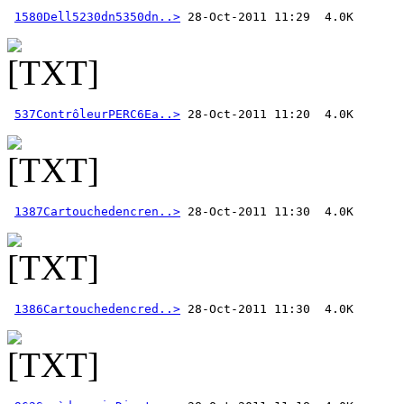
1580Dell5230dn5350dn..>
537ContrôleurPERC6Ea..>
1387Cartouchedencren..>
1386Cartouchedencred..>