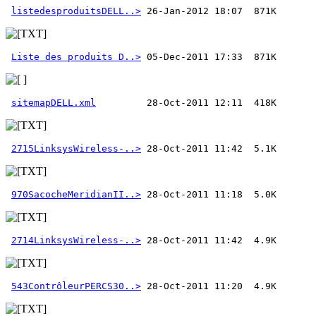
listedesproduitsDELL..>
Liste des produits D..>
sitemapDELL.xml
2715LinksysWireless-..>
970SacocheMeridianII..>
2714LinksysWireless-..>
543ContrôleurPERCS30..>