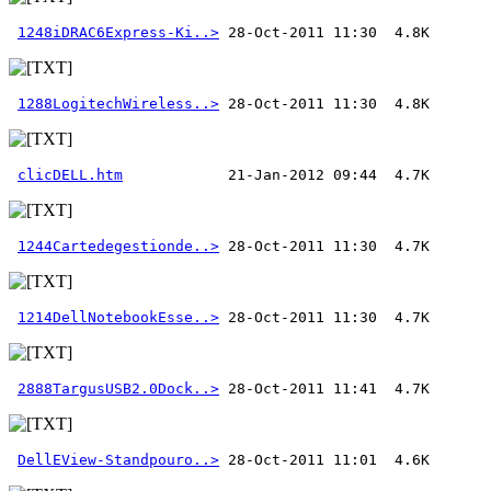
1248iDRAC6Express-Ki..>
1288LogitechWireless..>
clicDELL.htm
1244Cartedegestionde..>
1214DellNotebookEsse..>
2888TargusUSB2.0Dock..>
DellEView-Standpouro..>