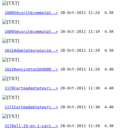
1000Sécuritécommutat..>
1000Sécuritécommutat..>
1631Adaptateurpourim..>
1622KensingtonSD400D..>
1170Carteadaptateurc..>
1171Carteadaptateurc..>
317Dell-19-en-1-Lect..>