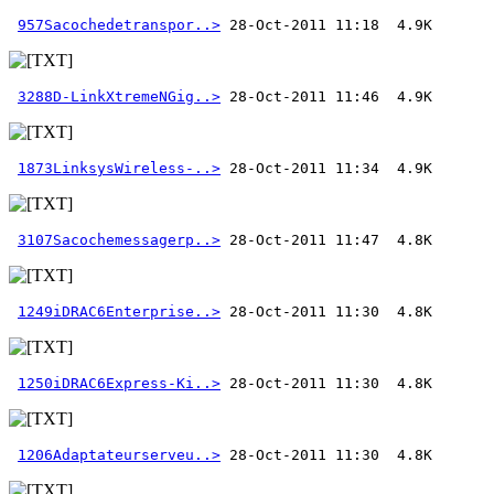
957Sacochedetranspor..>
3288D-LinkXtremeNGig..>
1873LinksysWireless-..>
3107Sacochemessagerp..>
1249iDRAC6Enterprise..>
1250iDRAC6Express-Ki..>
1206Adaptateurserveu..>