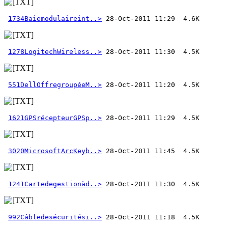
1734Baiemodulaireint..>
1278LogitechWireless..>
551DellOffregroupéeM..>
1621GPSrécepteurGPSp..>
3020MicrosoftArcKeyb..>
1241Cartedegestionàd..>
992Câbledesécuritési..>