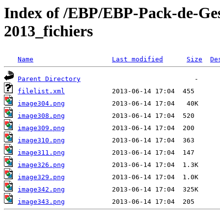
Index of /EBP/EBP-Pack-de-Ges
2013_fichiers
Name
Last modified
Size
De
Parent Directory
filelist.xml
image304.png
image308.png
image309.png
image310.png
image311.png
image326.png
image329.png
image342.png
image343.png