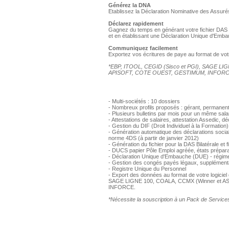
Générez la DNA
Etablissez la Déclaration Nominative des Assurés 
Déclarez rapidement
Gagnez du temps en générant votre fichier DAS B
et en établissant une Déclaration Unique d'Emba
Communiquez facilement
Exportez vos écritures de paye au format de votr
*EBP, ITOOL, CEGID (Sisco et PGI), SAGE 
APISOFT, COTE OUEST, GESTIMUM, INFORC
- Multi-sociétés : 10 dossiers
- Nombreux profils proposés : gérant, permanent
- Plusieurs bulletins par mois pour un même sala
- Attestations de salaires, attestation Assedic, dé
- Gestion du DIF (Droit Individuel à la Formation)
- Génération automatique des déclarations soci
norme 4DS (à partir de janvier 2012)
- Génération du fichier pour la DAS Bilatérale et f
- DUCS papier Pôle Emploi agréée, états prépar
- Déclaration Unique d'Embauche (DUE) - régime
- Gestion des congés payés légaux, supplémentai
- Registre Unique du Personnel
- Export des données au format de votre logicie
SAGE LIGNE 100, COALA, CCMX (Winner et 
INFORCE.
*Nécessite la souscription à un Pack de Serv