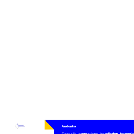
Audentia
Conseils, prestations, installation, formatio