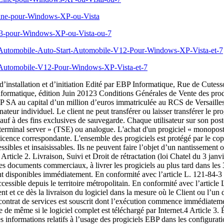
-Line-pour-Windows-XP-ou-Vista
013-pour-Windows-XP-ou-Vista-ou-7
ion-Automobile-Auto-Start-Automobile-V12-Pour-Windows-XP-Vista-et-7
ion-Automobile-V12-Pour-Windows-XP-Vista-et-7
les configurations matérielles et logicielles requises. EBP s’engage à fournir au CLIENT les conseils les plus adéquats pour aider à résoudre les problèmes que le CLIENT pourrait rencontrer dans l’utilisation ou le fonctionnement du progiciel, mais EBP ne donne aucune garantie de résolution des problèmes. Les services de support d’EBP qui font l’objet d’un contrat distinct des présentes conditions sont disponibles aux tarifs en vigueur et n’incluent pas le support sur site. Article 4. Assistance de proximité sur le site L’utilisateur doit pouvoir faire appel à un professionnel de l’informatique pour dénouer sur son site une difficulté technique dont la cause ne serait pas déterminée ou résolue par l’assistance téléphonique d’EBP. Pour ce faire, le Client reconnaît conclure avec un distributeur ou un professionnel de l’informatique une convention pour l’assister sur site en cas de besoin. Cette convention fixe les conditions d’intervention de ce professionnel. EBP ne peut être rendu responsable d’un défaut d’accord ou des conséquences d’un non-respect des obligations réciproques des parties convenues dans cette convention tierce. Article 5. Sauvegarde des données Le CLIENT reconnaît avoir être informé par EBP et/ou par son distributeur qu’il est prudent en termes de bonne gestion informatique, de procéder au moins une fois par vingt-quatre (24) heures à la sauvegarde des systèmes, programmes et fichiers de données, et que l’absence d’une telle sauvegarde réduit de manière significative ses chances de limiter l’impact des dommages qui pourraient résulter d’une irrégularité dans le fonctionnement de son système ou ses progiciels et peut réduire la portée des services de support fournis par EBP. Le CLIENT reconnaît qu’il est de sa responsabilité de mettre en œuvre une procédure pour assurer la récupération des données, fichiers ou programmes détruits, endommagés ou perdus. EBP ne saurait être tenue responsable en cas de perte de données. Article 6. Limitation de garantie EBP garantit que les produits et services fournis aux termes des présentes seront conformes, pour l'essentiel, au besoin d’un utilisateur standard. Le progiciel est fourni en l'état sans garantie d'aptitude à une utilisation particulière, tous les risques relatifs aux résultats et à la performance du progiciel sont assumés par l'acheteur. En toute hypothèse, EBP n’assume que des obligations de moyens à l’exclusion de toute obligation de résultat. La présente garantie est exclusive de toute autre garantie. EBP exclut toute autre garantie expresse ou implicite y compris, de manière non limitative, toute garantie de qualité ou d’adéquation à un besoin particulier. En outre, le CLIENT reconnaît que la fourniture des services de support téléphonique dans le cadre d’un contrat d’assistance dépend de la disponibilité ininterrompue des moyens de communication et qu’EBP ne peut garantir une telle disponibilité. Certaines fonctions d'échange de données (transfert de fichiers xml ou autres) vers une application tierce ne seront effectives que si le contrat de services correspondant est souscrit auprès d'EBP en sus d'éventuels autres abonnement auprès de tiers. 5 Article 7. Limitations de responsabilité Sauf disposition contraire d’ordre public, EBP ou ses fournisseurs ne seront en aucun cas responsables à raison de préjudices directs ou i