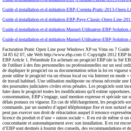
Guide-d-installation-et-d-initiation-EBP-Compta-Pratic-2013-Open
Guide-d-installation-et-d-initiation-EBP-Paye-Classic-Open-Line-2
Guide-d-installation-et-d-initiation-Manuel-Utilisateur-EBP-Solut
Guide-d-installation-et-d-initiation-Manuel-Utilisateur-EBP-Solut
Facturation Pratic Open Line pour Windows XP ou Vista ou 7 Guide d’installation et d’initiation Edité par EBP Informatique, Rue de Cutesson, BP 95 – 78513 Rambouillet Cedex Tél : 01 34 94 80 00, Fax : 01 34 85 62 07, site Web http://www.ebp.com © Copyright 2012 EBP Informatique, édition Juin 20123 Conditions Générales de Vente des produits et services EBP A. CGVU et Contrat de licence des progiciels EBP Article 1. Préambule En achetant un progiciel EBP (de la Sté EBP SA au capital d’un million d’euros immatriculée au RCS de Versailles N° 330 838 947), « le Client » fait l’acquisition du droit non exclusif de l'utiliser à des fins personnelles ou professionnelles sur un seul ordinateur individuel. Le client ne peut transférer ou laisser transférer le progiciel vers d'autres ordinateurs via un réseau. Il est strictement interdit de dupliquer le progiciel ou sa documentation selon la loi en vigueur sauf à des fins exclusives de sauvegarde. Chaque utilisateur sur son poste de travail doit bénéficier d'une licence d'utilisation y compris si son poste utilise le progiciel via un réseau local ou via Internet en mode « terminal server » (TSE) ou analogue. L'achat d'un progiciel « monoposte » ne donne droit qu'à UNE seule licence d'utilisation sur un poste de travail habituel. Une utilisation multiposte ou réseau nécessite une licence correspondante. L'ensemble des progiciels est protégé par le copyright d'EBP. Toute duplication illicite est susceptible de donner lieu à des poursuites judiciaires civiles et/ou pénales. Les progiciels sont incessibles et insaisissables. Ils ne peuvent faire l’objet d’un nantissement ou d’une location à aucun titre que ce soit. EBP se réserve le droit de faire dans le progiciel toutes les modifications qu'il estime opportunes. Article 2. Livraison, Suivi et Droit de rétractation (loi Chatel du 3 janvier 2008) En vertu de l’article L. 121-20-3 du Code de la consommation, EBP s’engage, sauf mention expresse et spéciale sur ses documents commerciaux, à livrer les progiciels au plus tard dans les 3 jours ouvrés qui suivent la commande. A ce délai, s’ajoutent les délais postaux en vigueur. En cas de téléchargement, les progiciels sont disponibles immédiatement. En conformité avec l’article L. 121-84-3 du Code de la consommation, le client peut suivre l’exécution de sa commande, par un numéro d’appel téléphonique fixe et non surtaxé accessible depuis le territoire métropolitain. En conformité avec l’article L. 121-20.2 du Code de la consommation, le client est informé qu’il ne peut pas exercer son droit de rétractation auquel il renonce expressément et ce dès la livraison du logiciel dans la mesure où le Client ou l’un de ses préposés fait une demande d’activation au moyen du N° de licence du produit et d’une « raison sociale ». Il en est de même si un contrat de services est souscrit dont l’exécution commence immédiatement à compter de l’activation du logiciel qui est fait de façon concomitante et automatiquement avec son installation. Il en est encore de même si le logiciel complet est téléchargé par Internet.4 Article 3. Étendue des obligations de support d’EBP Les services d’assistance d’EBP sont destinés à fournir des conseils, des recommandations et des informations relatifs à l’usage des progiciels EBP dans 