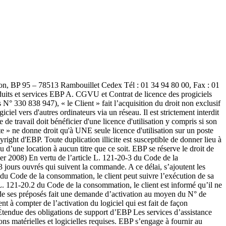
ndirects (y compris les manques à gagner, interruptions d’activité, pertes d’informations ou autres pertes de nature pécuniaire) résultant d’un retard ou d’un manquement commis par EBP dans la fourniture ou l’absence de fourniture des services de support, alors même qu' EBP ou ses fournisseurs auraient été informés de l'éventualité de tels préjudices. EBP ne peut être rendu responsable d’un fonctionnement non conforme, d’un dysfonctionnement, d’une inaptitude particulière ou d’une absence de fonctionnalité dans l'un de ses progiciels. En outre, le CLIENT reconnaît que EBP et ses fournisseurs ne seront responsables à raison d’aucun manque à gagner subi par un tiers et d'aucune réclamation ou action en justice dirigée ou intentée contre le CLIENT par un tiers. En toute hypothèse, la responsabilité d' EBP ou de ses fournisseurs, quelle qu'en soit la cause ou le fondement, ne saurait excéder, au total, les sommes payées par le CLIENT à EBP (ou à son distributeur) pour la fourniture du progiciel ou du service au titre du contrat d’assistance. L’utilisateur reconnaît avoir évalué le logiciel de façon approfondie par une démonstration ou un test réel pour vérifier qu’il est en adéquation avec ses besoins. Article 8. Dispositions finales Ces conditions générales de vente interviennent pour toutes commandes du Client faites verbalement ou bien passées par téléphone, fax, courrier, email, formulaire électronique à l'attention du service clients d’EBP ou d’un distributeur EBP. La validation d’un formulaire en ligne vaut acceptation par le client des présentes CGV dès lors que ce dernier a coché la case prévue à cet effet sur le formulaire. Les CGV font partie intégrale du contrat de licence et sont opposables au Client ou ses préposés. Conformément à la Loi « Informatique et libertés » du 6 janvier 1978, le Client dispose d'un droit d'accès et de rectification aux données le concernant. Pour tout litige, il sera fait attribution de juridiction devant les tribunaux du ressort de Versailles, même en cas de pluralité de défendeurs ou d’appel en garantie. B. Contrat de services EBP ENTRE : La société EBP Informatique SA, au Capital d’un million d’euros ayant son siège Rue de Cutesson 78513 Rambouillet Cedex et immatriculée au RCS de Versailles sous le N° B330 838 947, d'une part ET le souscripteur du présent « contrat de services EBP » ci après dénommé le « Client », d'autre part, Il a été convenu et arrêté ce qui suit : Article 1. Objet du contrat Par le présent contrat, EBP s'engage à assister son client lors de l'utilisation normale des logiciels édités par EBP implantés au siège de l’entreprise du Client et/ou sur les sites géographiques déclarés par le client. La nature des prestations offertes, les heures d’ouverture du service support clients, les conditions tarifaires et les niveaux de prestation figurent dans les documents annexes sur le site http://www.ebp.com/services/accueil.html ainsi que sur les 6 devis et factures émises constituant les Conditions Particulières. Ces conditions sont valables pour toute la durée de la période contractuelle. Les modifications tarifaires éventuelles sont portées à la connaissance des clients d’abord sur le site internet www.ebp.com avec un préavis minimum de trois m