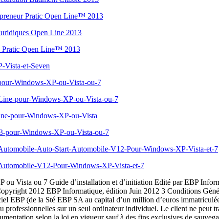
trepreneur Pratic Open Line™ 2013
s Juridiques Open Line 2013
ion Pratic Open Line™ 2013
P-Vista-et-Seven
e-pour-Windows-XP-ou-Vista-ou-7
n-Line-pour-Windows-XP-ou-Vista-ou-7
-Line-pour-Windows-XP-ou-Vista
013-pour-Windows-XP-ou-Vista-ou-7
ion-Automobile-Auto-Start-Automobile-V12-Pour-Windows-XP-Vista-et-7
ion-Automobile-V12-Pour-Windows-XP-Vista-et-7
les configurations matérielles et logicielles requises. EBP s’engage à fournir au CLIENT les conseils les plus adéquats pour aider à résoudre les problèmes que le CLIENT pourrait rencontrer dans l’utilisation ou le fonctionnement du progiciel, mais EBP ne donne aucune garantie de résolution des problèmes. Les services de support d’EBP qui font l’objet d’un contrat distinct des présentes conditions sont disponibles aux tarifs en vigueur et n’incluent pas le support sur site. Article 4. Assistance de proximité sur le site L’utilisateur doit pouvoir faire appel à un professionnel de l’informatique pour dénouer sur son site une difficulté technique dont la cause ne serait pas déterminée ou résolue par l’assistance téléphonique d’EBP. Pour ce faire, le Client reconnaît conclure avec un distributeur ou un professionnel de l’informatique une convention pour l’assister sur site en cas de besoin. Cette convention fixe les conditions d’intervention de ce professionnel. EBP ne peut être rendu responsable d’un défaut d’accord ou des conséquences d’un non-respect des obligations réciproques des parties convenues dans cette convention tierce. Article 5. Sauvegarde des données Le CLIENT reconnaît avoir être informé par EBP et/ou par son distributeur qu’il est prudent en termes de bonne gestion informatique, de procéder au moins une fois par vingt-quatre (24) heures à la sauvegarde des systèmes, programmes et fichiers de données, et que l’absence d’une telle sauvegarde réduit de manière significative ses chances de limiter l’impact des dommages qui pourraient résulter d’une irrégularité dans le fonctionnement de son système ou ses progiciels et peut réduire la portée des services de support fournis par EBP. Le CLIENT reconnaît qu’il est de sa responsabilité de mettre en oeuvre une procédure pour assurer la récupération des données, fichiers ou programmes détruits, endommagés ou perdus. EBP ne saurait être tenue responsable en cas de perte de données. Article 6. Limitation de garantie EBP garantit que les produits et services fournis aux termes des présentes seront conformes, pour l'essentiel, au besoin d’un utilisateur standard. Le progiciel est fourni en l'état sans garantie d'aptitude à une utilisation particulière, tous les risques relatifs aux résultats et à la performance du progiciel sont assumés par l'acheteur. En toute hypothèse, EBP n’assume que des obligations de moyens à l’exclusion de toute obligation de résultat. La présente garantie est exclusive de toute autre garantie. EBP exclut toute autre garantie expresse ou implicite y compris, de manière non limitative, toute garantie de qualité ou d’adéquation à un besoin particulier. En outre, le CLIENT reconnaît que la fourniture des services de support téléphonique dans le cadre d’un contrat d’assistance dépend de la disponibilité ininterrompue des moyens de communication et qu’EBP ne peut garantir une telle disponibilité. Certaines fonctions d'échange de données (transfert de fichiers xml ou autres) vers une application tierce ne seront effectives que si le contrat de services correspondant est souscrit auprès d'EBP en sus d'éventuels autres abonnement auprès de tiers. 5 Article 7. Limitations de responsabilité Sauf disposition contraire d’ordre public, EBP ou ses fournisseurs ne seront en aucun cas responsables à raison de préjudices directs ou indirects (y compris 