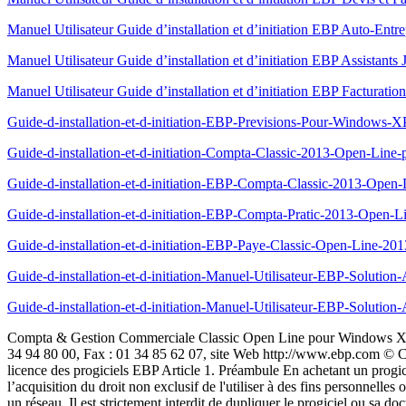
Manuel Utilisateur Guide d’installation et d’initiation EBP Auto-En
Manuel Utilisateur Guide d’installation et d’initiation EBP Assistant
Manuel Utilisateur Guide d’installation et d’initiation EBP Facturat
Guide-d-installation-et-d-initiation-EBP-Previsions-Pour-Windows-X
Guide-d-installation-et-d-initiation-Compta-Classic-2013-Open-Lin
Guide-d-installation-et-d-initiation-EBP-Compta-Classic-2013-Ope
Guide-d-installation-et-d-initiation-EBP-Compta-Pratic-2013-Open
Guide-d-installation-et-d-initiation-EBP-Paye-Classic-Open-Line-2
Guide-d-installation-et-d-initiation-Manuel-Utilisateur-EBP-Solut
Guide-d-installation-et-d-initiation-Manuel-Utilisateur-EBP-Solut
Compta & Gestion Commerciale Classic Open Line pour Windows XP ou Vista ou 7 Guide d’installation et d’initiation Edité par EBP Informatique, Rue de Cutesson, BP 95 – 78513 Rambouillet Cedex Tél : 01 34 94 80 00, Fax : 01 34 85 62 07, site Web http://www.ebp.com © Copyright 2012 EBP Informatique, édition Juin 2012 3 Conditions Générales de Vente des produits et services EBP A. CGVU et Contrat de licence des progiciels EBP Article 1. Préambule En achetant un progiciel EBP (de la Sté EBP SA au capital d’un million d’euros immatriculée au RCS de Versailles N° 330 838 947), « le Client » fait l’acquisition du droit non exclusif de l'utiliser à des fins personnelles ou professionnelles sur un seul ordinateur individuel. Le client ne peut transférer ou laisser transférer le progiciel vers d'autres ordinateurs via un réseau. Il est strictement interdit de dupliquer le progiciel ou sa documentation selon la loi en vigueur sauf à des fins exclusives de sauvegarde. Chaque utilisateur sur son poste de travail doit bénéficier d'une licence d'utilisation y compris si son poste utilise le progiciel via un réseau local ou via Internet en mode « terminal server » (TSE) ou analogue. L'achat d'un progiciel « monoposte » ne donne droit qu'à UNE seule licence d'utilisation sur un poste de travail habituel. Une utilisation multiposte ou réseau nécessite une licence correspondante. L'ensemble des progiciels est protégé par le copyright d'EBP. Toute duplication illicite est susceptible de donner lieu à des poursuites judiciaires civiles et/ou pénales. Les progiciels sont incessibles et insaisissables. Ils ne peuvent faire l’objet d’un nantissement ou d’une location à aucun titre que ce soit. EBP se réserve le droit de faire dans le progiciel toutes les modifications qu'il estime opportunes. Article 2. Livraison, Suivi et Droit de rétractation (loi Chatel du 3 janvier 2008) En vertu de l’article L. 121-20-3 du Code de la consommation, EBP s’engage, sauf mention expresse et spéciale sur ses documents commerciaux, à livrer les progiciels au plus tard dans les 3 jours ouvrés qui suivent la commande. A ce délai, s’ajoutent les délais postaux en vigueur. En cas de téléchargement, les progiciels sont disponibles immédiatement. En conformité avec l’article L. 121-84-3 du Code de la consommation, le client peut suivre l’exécution de sa commande, par un numéro d’appel téléphonique fixe et non surtaxé accessible depuis le territoire métropolitain. En conformité avec l’article L. 121-20.2 du Code de la consommation, le client est informé qu’il ne peut pas exercer son droit de rétractation auquel il renonce expressément et ce dès la livraison du logiciel dans la mesure où le Client ou l’un de ses préposés fait une demande d’activation au moyen du N° de licence du produit et d’une « raison sociale ». Il en est de même si un contrat de services est souscrit dont l’exécution commence immédiatement à compter de l’activation du logiciel qui est fait de façon concomitante et automatiquement avec son installation. Il en est encore de même si le logiciel complet est téléchargé par Internet. 4 Article 3. Étendue des obligations de support d’EBP Les services d’assistance d’EBP sont destinés à fournir des conseils, des recommandations et des informations relatifs à l’usage des progiciels EBP dans 