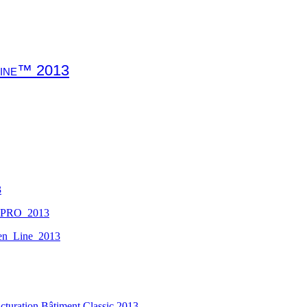
Line™ 2013
3
e_PRO_2013
en_Line_2013
Facturation Bâtiment Classic 2013