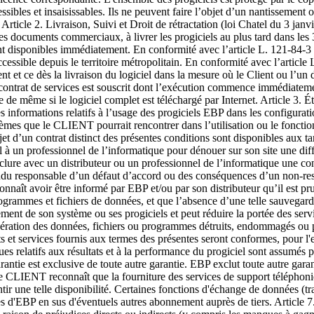
essibles et insaisissables. Ils ne peuvent faire l’objet d’un nantissement 
. Article 2. Livraison, Suivi et Droit de rétractation (loi Chatel du 3 ja
 documents commerciaux, à livrer les progiciels au plus tard dans les 3
ont disponibles immédiatement. En conformité avec l’article L. 121-84-3
ssible depuis le territoire métropolitain. En conformité avec l’article 
ent et ce dès la livraison du logiciel dans la mesure où le Client ou l’
 contrat de services est souscrit dont l’exécution commence immédiatemen
e de même si le logiciel complet est téléchargé par Internet. Article 3.
informations relatifs à l’usage des progiciels EBP dans les configuratio
lèmes que le CLIENT pourrait rencontrer dans l’utilisation ou le fonct
 d’un contrat distinct des présentes conditions sont disponibles aux tarif
pel à un professionnel de l’informatique pour dénouer sur son site une dif
clure avec un distributeur ou un professionnel de l’informatique une con
endu responsable d’un défaut d’accord ou des conséquences d’un non-res
naît avoir être informé par EBP et/ou par son distributeur qu’il est p
ogrammes et fichiers de données, et que l’absence d’une telle sauvegarde
ement de son système ou ses progiciels et peut réduire la portée des se
pération des données, fichiers ou programmes détruits, endommagés ou p
 et services fournis aux termes des présentes seront conformes, pour l'es
 risques relatifs aux résultats et à la performance du progiciel sont assu
rantie est exclusive de toute autre garantie. EBP exclut toute autre gara
 le CLIENT reconnaît que la fourniture des services de support téléphoni
 une telle disponibilité. Certain
es fonctions d'échange de données (transfert de fichiers xml ou autres) vers une application tierce ne seront effectives que si le contrat de services correspondant est souscrit auprès d'EBP en sus d'éventuels autres abonnement auprès de tiers. Article 7. Limitations de responsabilité Sauf disposition contraire d’ordre public, EBP ou ses fournisseurs ne seront en aucun cas responsables à raison de préjudices directs ou indirects (y compris les manques à gagner, interruptions d’activité, pertes d’informations ou autres pertes de nature pécuniaire) résultant d’un retard ou d’un manquement commis par EBP dans la fourniture ou l’absence de fourniture des services de support, alors même qu'EBP ou ses fournisseurs auraient été informés de l'éventualité de tels préjudices. EBP ne peut être rendu responsable d’un fonctionnement non conforme, d’un dysfonctionnement, d’une inaptitude particulière ou d’une absence de fonctionnalité dans l'un de ses progiciels. En outre, le CLIENT reconnaît que EBP et ses fournisseurs ne seront responsables à raison d’aucun manque à gagner subi par un tiers et d'aucune réclamation ou action en justice dirigée ou intentée contre le CLIENT par un tiers. En toute hypothèse, la responsabilité d' EBP ou de ses fournisseurs, quelle qu'en soit la cause ou le fondement, ne saurait excéder, au total, les sommes payées par le CLIENT à EBP (ou à son distributeur) pour la fourniture du progiciel ou du service au titre du contrat d’assistance. L’utilisateur reconnaît avoir évalué le logiciel de façon approfondie par une démonstration ou un test réel pour vérifier qu’il est en adéquation avec ses besoins. Article 8. Dispositions finales Ces conditions générales de vente interviennent pour toutes commandes du Client faites verbalement ou bien passées par téléphone, fax, courrier, email, formulaire électronique à l'attention du service clients d’EBP ou d’un distributeur EBP. La validation d’un formulaire en ligne vaut acceptation par le client des présentes CGV dès lors que ce dernier a coché la case prévue à cet effet sur le formulaire. Les CGV font partie intégrale du contrat de licence et sont opposables au Client ou ses préposés. Conformément à la Loi « Informatique et libertés » du 6 janvier 1978, le Client dispose d'un droit d'accès et de rectification aux données le concernant. Pour tout litige, il sera fait attribution de juridiction devant les tribunaux du ressort de Versailles, même en cas de pluralité de défendeurs ou d’appel en garantie. B. Contrat de services EBP ENTRE : La société EBP Informatique SA, au Capital d’un million d’euros ayant son siège Rue de Cutesson 78513 Rambouillet Cedex et immatriculée au RCS de Versailles sous le N° B330 838 947, d'une part ET le souscripteur du présent « contrat de services EBP » ci après dénommé le « Client », d'autre part, Il a été convenu et arrêté ce qui suit : Article 1. Objet du contrat Par le présent contrat, EBP s'engage à assister son client lors de l'utilisation normale des logiciels édités par EBP implantés au siège de l’entreprise du Client et/ou sur les sites géographiques déclarés par le client. La nature des prestations offertes, les heures d’ouverture du service support clients, les conditions tarifaires et les niveaux de prestation figurent dans les documents annexes sur le site http://www.ebp.com/services/accueil.html ainsi que sur les devis et factures émises constituant les Conditions Particulières. Ces conditions sont valables pour toute la durée de la période contractuelle. Les modifications 