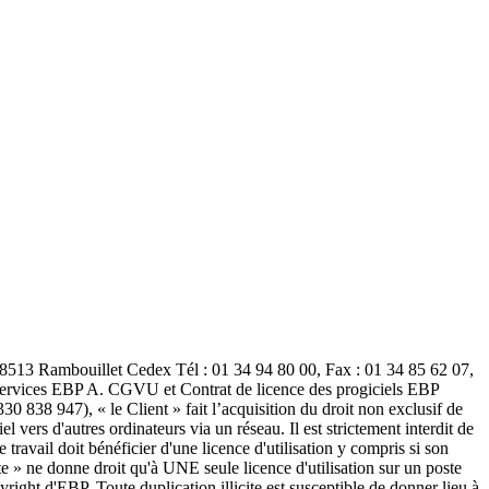
78513 Rambouillet Cedex Tél : 01 34 94 80 00, Fax : 01 34 85 62 07,
services EBP A. CGVU et Contrat de licence des progiciels EBP
 838 947), « le Client » fait l’acquisition du droit non exclusif de
el vers d'autres ordinateurs via un réseau. Il est strictement interdit de
travail doit bénéficier d'une licence d'utilisation y compris si son
te » ne donne droit qu'à UNE seule licence d'utilisation sur un poste
right d'EBP. Toute duplication illicite est susceptible de donner lieu à