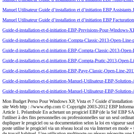
Manuel Utilisateur Guide d’installation et d’initiation EBP Assistant
Manuel Utilisateur Guide d’installation et d’initiation EBP Facturat
Guide-d-installation-et-d-initiation-EBP-Previsions-Pour-Windows-X
Guide-d-installation-et-d-initiation-Compta-Classic-2013-Open-Lin
Guide-d-installation-et-d-initiation-EBP-Compta-Classic-2013-Ope
Guide-d-installation-et-d-initiation-EBP-Compta-Pratic-2013-Open
Guide-d-installation-et-d-initiation-EBP-Paye-Classic-Open-Line-2
Guide-d-installation-et-d-initiation-Manuel-Utilisateur-EBP-Solut
Guide-d-installation-et-d-initiation-Manuel-Utilisateur-EBP-Solut
Mon Budget Perso Pour Windows XP, Vista et 7 Guide d’installation e
site Web http : //www.ebp.com © Copyright 2003-2012 EBP Informatiq
Article 1. Préambule En achetant un progiciel EBP (de la Sté EBP SA a
l'utiliser à des fins personnelles ou professionnelles sur un seul ordinat
dupliquer le progiciel ou sa documentation selon la loi en vigueur sauf 
poste utilise le progiciel via un réseau local ou via Internet en mode
de travail habituel. Une utilisation multiposte ou réseau nécessite une