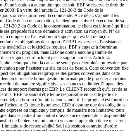
ou d’une location à aucun titre que ce soit. EBP se réserve le droit de
nvier 2008) En vertu de l’article L. 121-20-3 du Code de la
 jours ouvrés qui suivent la commande. A ce délai, s’ajoutent les
 du Code de la consommation, le client peut suivre l’exécution de sa
L. 121-20.2 du Code de la consommation, le client est informé qu’il ne
un de ses préposés fait une demande d’activation au moyen du N° de
t à compter de l’activation du logiciel qui est fait de façon
 Étendue des obligations de support d’EBP Les services d’assistance
ns matérielles et logicielles requises. EBP s’engage à fournir au
ionnement du progiciel, mais EBP ne donne aucune garantie de
s en vigueur et n’incluent pas le support sur site. Article 4.
ficulté technique dont la cause ne serait pas déterminée ou résolue par
vention pour l’assister sur site en cas de besoin. Cette convention fixe
pect des obligations réciproques des parties convenues dans cette
rudent en termes de bonne gestion informatique, de procéder au moins
 réduit de manière significative ses chances de limiter l’impact des
rvices de support fournis par EBP. Le CLIENT reconnaît qu’il est de sa
erdus. EBP ne saurait être tenue responsable en cas de perte de
sentiel, au besoin d’un utilisateur standard. Le progiciel est fourni en
més par l'acheteur. En toute hypothèse, EBP n’assume que des obligations
ntie expresse ou implicite y compris, de manière non limitative, toute
que dans le cadre d’un contrat d’assistance dépend de la disponibilité
tarifaires éventuelles sont portées à la connaissance des clients d’abord sur le site internet www.ebp.com avec un préavis minimum de trois mois soit au plus tard le 1 er juin de chaque année pour une prise d’effet à compter du 1 er septembre de chaque année. Les tarifs sont enfin rappelés sur la facture de renouvellement au minimum 15 jours avant l’échéance du contrat.Article 2. Exécution, durée du contrat et rétractation Le présent contrat, ses annexes et ses Conditions Particulières, à l'exclusion de tout autre document, définissent toutes les conditions auxquelles sont fournis les services d’EBP. Le présent contrat entre en vigueur à sa souscription et est conclu par période d’une année à compter de son acceptation. Il est renouvelable annuellement par tacite reconduction pour une nouvelle durée de un an. La résiliation du contrat par l'une ou l'autre des parties devra être faite par lettre recommandée AR au moins 1 mois avant son échéance qui est la date anniversaire de sa souscription initiale. En conformité avec l’article L. 121-20.2 du Code de la consommation, le client est informé qu’il ne peut pas exercer son « droit de rétractation », auquel il renonce expressément. Et ce, dans la mesure où le présent contrat de services trouve un commencement d’exécution immédiatement à compter de l’acception du présent contrat qui est présumé se faire de façon concomitante avec sa souscription et/ou son règlement. Le client ayant un accès immédiat à tous les services du contrat. Article 3. Résiliation anticipée et règlement judiciaire 3.1.EBP pourra résilier de plein droit et sans préavis en cas de non-paiement par le CLIENT huit (8) jours calendaires après la date de réception par le CLIENT d'une mise en demeure par courrier recommandé avec accusé de réception ou en cas d'inexécution par le CLIENT de toute autre obligation importante aux termes du présent contrat. 3.2. L'une des parties pourra notifier à l'autre la résiliation immédiate du présent contrat en cas de, procédure de redressement judiciaire ou de liquidation judiciaire, dissolution ou cessation d'activité de l'autre partie pour quelque cause que ce soit. La résiliation du présent contrat, en application du présent article, sera acquise de plein droit et dans le délai d'un mois et sans qu'aucune procédure judiciaire ne soit nécessaire dès que la partie en défaut aura reçu notification de cette résiliation sous préavis d'un mois. Le contrat pendant cette période sera suspendu. Le mandataire judiciaire dispose d'un délai d'un mois pour réactiver le contrat et donc le poursuivre. Article 4. Accès aux services Pour bénéficier des services, objets du présent contrat, le client dispose d’un identifiant composé principalement d’un « N° de licence » qui est strictement personnel et confidentiel. Ce code d’accès ne doit être utilisé que par le Client et ne doit pas être communiqué ou cédé à titre gratuit ou onéreux à des tiers non parties au présent contrat. En conformité avec l’article L. 121-84-3 du Code de la consommation (« loi Chatel ») le service hot-line d’EBP est accessible depuis le territoire métropolitain, par un numéro d’appel fixe et non surtaxé. Article 5. Services fournis au titre du contrat de support Le support de base comprend : ? L’assistance téléphonique (hot-line) ou écrite (email, fax, courrier) du lundi au vendredi sauf jours fériés légaux de France Métropolitaine ? la correction sous forme d’une mise à jour au moyen d’une version mineure des anomalies constatées par EBP par rapport au fonctionnement normal, standard et reproductible du logiciel. La livraison des nouvelles versions correctives pouvant se faire par téléchargement sur Internet ou par expédition par courrier postal du support CD-Rom du logiciel. EBP informe le Client, par tous moyens à sa convenance, de la disponibilité d’une mise à jour. Cette information se fait principalement sur le site www.ebp.com. La nécessité de réaliser une mise à jour est déterminée unilatéralement par EBP au regard des évolutions technologiques et des dysfonctionnements constatés. En plus du support de base, il est proposé des options et services décrits dans les documents commerciaux annexes (tels que mises à jours majeures, traitements prioritaires, etc.) Le support ne comprend pas : ? le support des logiciels des partenaires tels que les éléments du Système d’exploitation en monoposte ou réseau (Windows, Serveur, navigateurs, etc.), les bases de données associées ( Pervasive SQL, MS-SQL, etc.) ou les outils complémentaires ( anti-virus, outils bureautiques, etc.) ? la migration vers des versions offrant des changements de niveau fonctionnel ( par exemple migration d’un niveau standard à PRO ), les changements de niveau de produit sont par contre accessibles au CLIENT moyennant paiement d'un complément de prix par rapport au droit de licence initialement payé. ? l'installation du logiciel sur le site et sur les ordinateurs du CLIENT, sa mise en route, le conseil spécifique, la formation, la saisie initiale de données, le paramétrage des modèles d’impression,... etc. Plus généralement tout service non explicitement prévu dans ce contrat est facturable séparément par EBP à partir d’un devis accepté ou par un prestataire de service approprié dûment sélectionné par le client. ? les conseils de nature juridique, comptable, fiscale, règlementaire, etc. EBP recommande aux entreprises de se tourner vers les professions règlementées (Experts-Comptables, conseils juridiques, etc.) ? la correction des défaillances des logiciels dues à une installation de matériels ou de logiciels tiers reconnus comme non conformes ou non compatibles par EBP ? la restauration de l'environnement (fichiers de paramétrage, bibliothèques, données...) en cas de destruction de ceux-ci Article 6. Conditions d'intervention et prise en main à distance Le CLIENT devra signaler de préférence par écrit, toute erreur dont il demande la correction en accompagnant sa demande d'une description des symptômes d'erreur constatés, des conditions d'exploitation du logiciel nécessaires pour faire apparaître l'erreur et si besoin des supports magnétiques comme indiqué à l’article 7. EBP fera de son mieux pour corriger en cas d’erreur reproductible, mais ne peut pas prendre d'engagement de résultat dans ce cas. Dans le cas où le logiciel est en situation de « blocage », EBP donn