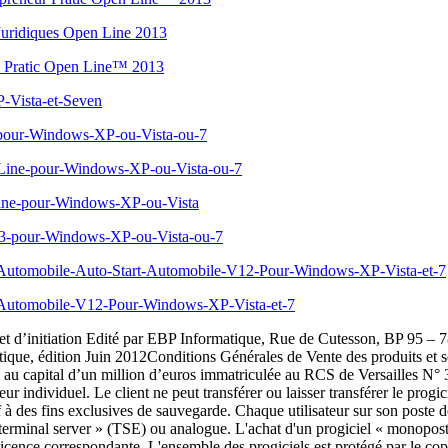
s Juridiques Open Line 2013
ion Pratic Open Line™ 2013
P-Vista-et-Seven
e-pour-Windows-XP-ou-Vista-ou-7
n-Line-pour-Windows-XP-ou-Vista-ou-7
-Line-pour-Windows-XP-ou-Vista
013-pour-Windows-XP-ou-Vista-ou-7
ion-Automobile-Auto-Start-Automobile-V12-Pour-Windows-XP-Vista-et-7
ion-Automobile-V12-Pour-Windows-XP-Vista-et-7
t d’initiation Edité par EBP Informatique, Rue de Cutesson, BP 95 – 
ue, édition Juin 2012Conditions Générales de Vente des produits et 
u capital d’un million d’euros immatriculée au RCS de Versailles N° 330
eur individuel. Le client ne peut transférer ou laisser transférer le progici
à des fins exclusives de sauvegarde. Chaque utilisateur sur son poste de 
 « terminal server » (TSE) ou analogue. L'achat d'un progiciel « monopos
 licence correspondante. L'ensemble des progiciels est protégé par le copy