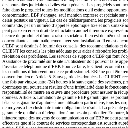
des poursuites judiciaires civiles et/ou pénales. Les progiciels sont inc
faire dans le progiciel toutes les modifications qu'il estime opportunes
consommation, EBP s’engage, sauf mention expresse et spéciale sur ses
délais postaux en vigueur. En cas de téléchargement, les progiciels s
commande, par un numéro d’appel téléphonique fixe et non surtaxé acce
peut pas exercer son droit de rétractation auquel il renonce expressém
licence du produit et d’une « raison sociale ». Il en est de même si un
concomitante et automatiquement avec son installation. Il en est encor
d’EBP sont destinés à fournir des conseils, des recommandations et des 
CLIENT les conseils les plus adéquats pour aider à résoudre les prob
résolution des problèmes. Les services de support d’EBP qui font l’objet
Assistance de proximité sur le site L’utilisateur doit pouvoir faire ap
l’assistance téléphonique d’EBP. Pour ce faire, le Client reconnaît con
les conditions d’intervention de ce professionnel. EBP ne peut être r
convention tierce. Article 5. Sauvegarde des données Le CLIENT recon
une fois par vingt-quatre (24) heures à la sauvegarde des systèmes, pr
dommages qui pourraient résulter d’une irrégularité dans le fonctionn
responsabilité de mettre en œuvre une procédure pour assurer la récu
données. Article 6. Limitation de garantie EBP garantit que les produits
l'état sans garantie d'aptitude à une utilisation particulière, tous les
de moyens à l’exclusion de toute obligation de résultat. La présente ga
garantie de qualité ou d’adéquation à un besoin particulier. En outre,
ininterrompue des moyens de communication et qu’EBP ne peut garantir