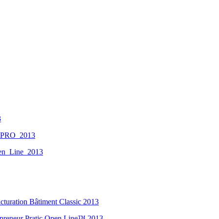
3
e_PRO_2013
en_Line_2013
Facturation Bâtiment Classic 2013
trepreneur Pratic Open Line™ 2013