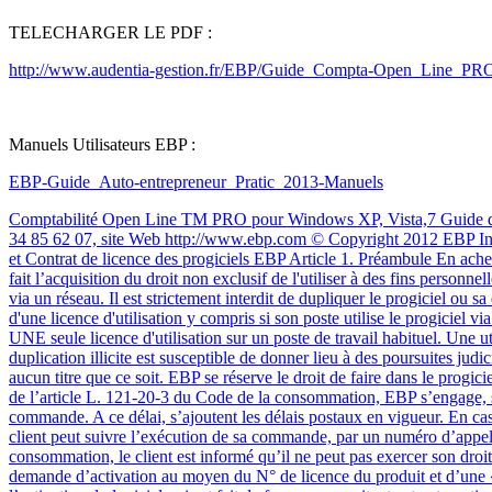
TELECHARGER LE PDF :
http://www.audentia-gestion.fr/EBP/Guide_Compta-Open_Line_PR
Manuels Utilisateurs EBP :
EBP-Guide_Auto-entrepreneur_Pratic_2013-Manuels
Comptabilité Open Line TM PRO pour Windows XP, Vista,7 Guide d’installation et d’initiation Edité par EBP Informatique, Rue de Cutesson, BP 95 – 78513 Rambouillet Cedex Tél : 01 34 94 80 00, Fax : 01 34 85 62 07, site Web http://www.ebp.com © Copyright 2012 EBP Informatique, édition Novembre 2012 Convention d’Utilisation d’EBP Conditions Générales de Vente des produits et services EBP A. CGVU et Contrat de licence des progiciels EBP Article 1. Préambule En achetant un progiciel EBP (de la Sté EBP SA au capital d’un million d’euros immatriculée au RCS de Versailles N° 330 838 947), « le Client » fait l’acquisition du droit non exclusif de l'utiliser à des fins personnelles ou professionnelles sur un seul ordinateur individuel. Le client ne peut transférer ou laisser transférer le progiciel vers d'autres ordinateurs via un réseau. Il est strictement interdit de dupliquer le progiciel ou sa documentation selon la loi en vigueur sauf à des fins exclusives de sauvegarde. Chaque utilisateur sur son poste de travail doit bénéficier d'une licence d'utilisation y compris si son poste utilise le progiciel via un réseau local ou via Internet en mode « terminal server » (TSE) ou analogue. L'achat d'un progiciel « monoposte » ne donne droit qu'à UNE seule licence d'utilisation sur un poste de travail habituel. Une utilisation multiposte ou réseau nécessite une licence correspondante. L'ensemble des progiciels est protégé par le copyright d'EBP. Toute duplication illicite est susceptible de donner lieu à des poursuites judiciaires civiles et/ou pénales. Les progiciels sont incessibles et insaisissables. Ils ne peuvent faire l’objet d’un nantissement ou d’une location à aucun titre que ce soit. EBP se réserve le droit de faire dans le progiciel toutes les modifications qu'il estime opportunes. Article 2. Livraison, Suivi et Droit de rétractation (loi Chatel du 3 janvier 2008) En vertu de l’article L. 121-20-3 du Code de la consommation, EBP s’engage, sauf mention expresse et spéciale sur ses documents commerciaux, à livrer les progiciels au plus tard dans les 3 jours ouvrés qui suivent la commande. A ce délai, s’ajoutent les délais postaux en vigueur. En cas de téléchargement, les progiciels sont disponibles immédiatement. En conformité avec l’article L. 121-84-3 du Code de la consommation, le client peut suivre l’exécution de sa commande, par un numéro d’appel téléphonique fixe et non surtaxé accessible depuis le territoire métropolitain. En conformité avec l’article L. 121-20.2 du Code de la consommation, le client est informé qu’il ne peut pas exercer son droit de rétractation auquel il renonce expressément et ce dès la livraison du logiciel dans la mesure où le Client ou l’un de ses préposés fait une demande d’activation au moyen du N° de licence du produit et d’une « raison sociale ». Il en est de même si un contrat de services est souscrit dont l’exécution commence immédiatement à compter de l’activation du logiciel qui est fait de façon concomitante et automatiquement avec son installation. Il en est encore de même si le logiciel complet est téléchargé par Internet. 3Article 3. Étendue des obligations de support d’EBP Les services d’assistance d’EBP sont destinés à fournir des conseils, des recommandations et des informations relati