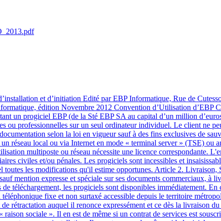
O_2013.pdf
fs à l’usage des progiciels EBP dans les configurations matérielles et logicielles requises. EBP s’engage à fournir au CLIENT les conseils les plus adéquats pour aider à résoudre les problèmes que le CLIENT pourrait rencontrer dans l’utilisation ou le fonctionnement du progiciel, mais EBP ne donne aucune garantie de résolution des problèmes. Les services de support d’EBP qui font l’objet d’un contrat distinct des présentes conditions sont disponibles aux tarifs en vigueur et n’incluent pas le support sur site. Article 4. Assistance de proximité sur le site L’utilisateur doit pouvoir faire appel à un professionnel de l’informatique pour dénouer sur son site une difficulté technique dont la cause ne serait pas déterminée ou résolue par l’assistance téléphonique d’EBP. Pour ce faire, le Client reconnaît conclure avec un distributeur ou un professionnel de l’informatique une convention pour l’assister sur site en cas de besoin. Cette convention fixe les conditions d’intervention de ce professionnel. EBP ne peut être rendu responsable d’un défaut d’accord ou des conséquences d’un non-respect des obligations réciproques des parties convenues dans cette convention tierce. Article 5. Sauvegarde des données Le CLIENT reconnaît avoir être informé par EBP et/ou par son distributeur qu’il est prudent en termes de bonne gestion informatique, de procéder au moins une fois par vingt-quatre (24) heures à la sauvegarde des systèmes, programmes et fichiers de données, et que l’absence d’une telle sauvegarde réduit de manière significative ses chances de limiter l’impact des dommages qui pourraient résulter d’une irrégularité dans le fonctionnement de son système ou ses progiciels et peut réduire la portée des services de support fournis par EBP. Le CLIENT reconnaît qu’il est de sa responsabilité de mettre en œuvre une procédure pour assurer la récupération des données, fichiers ou programmes détruits, endommagés ou perdus. EBP ne saurait être tenue responsable en cas de perte de données. Article 6. Limitation de garantie EBP garantit que les produits et services fournis aux termes des présentes seront conformes, pour l'essentiel, au besoin d’un utilisateur standard. Le progiciel est fourni en l'état sans garantie d'aptitude à une utilisation particulière, tous les risques relatifs aux résultats et à la performance du progiciel sont assumés par l'acheteur. En toute hypothèse, EBP n’assume que des obligations de moyens à l’exclusion de toute obligation de résultat. La présente garantie est exclusive de toute autre garantie. EBP exclut toute autre garantie expresse ou implicite y compris, de manière non limitative, toute garantie de qualité ou d’adéquation à un besoin particulier. En outre, le CLIENT reconnaît que la fourniture des services de support téléphonique dans le cadre d’un contrat d’assistance dépend de la disponibilité ininterrompue des moyens de communication et qu’EBP ne peut garantir une telle disponibilité. Certaines fonctions d'échange de données (transfert de fichiers xml ou autres) vers une application tierce ne seront effectives que si le contrat de services correspondant est souscrit auprès d'EBP en sus d'éventuels autres abonnement auprès de tiers. 4Article 7. Limitations de responsabilité Sauf disposition contraire d’ordre public, EBP ou ses fournisseurs ne seront en aucun cas resp