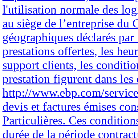
l'utilisation normale des lo
au siège de l’entreprise du C
géographiques déclar
és par le client. La nature des prestations offertes, les heures d’ouverture du service support clients, les conditions tarifaires et les niveaux de prestation figurent dans les documents annexes sur le site http://www.ebp.com/services/accueil.html ainsi que sur les devis et factures émises constituant les Conditions Particulières. Ces conditions sont valables pour toute la durée de la période contractuelle. Les modifications tarifaires éventuelles sont portées à la connaissance des clients d’abord sur le site internet www.ebp.com avec un préavis minimum de trois mois soit au plus tard le 1 er juin de chaque année pour une prise d’effet à compter du 1 er septembre de chaque année. Les tarifs sont enfin rappelés sur la facture de renouvellement au minimum 15 jours avant l’échéance du contrat.6 Article 2. Exécution, durée du contrat et rétractation Le présent contrat, ses annexes et ses Conditions Particulières, à l'exclusion de tout autre document, définissent toutes les conditions auxquelles sont fournis les services d’EBP. Le présent contrat entre en vigueur à sa souscription et est conclu par période d’une année à compter de son acceptation. Il est renouvelable annuellement par tacite reconduction pour une nouvelle durée de un an. La résiliation du contrat par l'une ou l'autre des parties devra être faite par lettre recommandée AR au moins 1 mois avant son échéance qui est la date anniversaire de sa souscription initiale. En conformité avec l’article L. 121-20.2 du Code de la consommation, le client est informé qu’il ne peut pas exercer son « droit de rétractation », auquel il renonce expressément. Et ce, dans la mesure où le présent contrat de services trouve un commencement d’exécution immédiatement à compter de l’acception du présent contrat qui est présumé se faire de façon concomitante avec sa souscription et/ou son règlement. Le client ayant un accès immédiat à tous les services du contrat. Article 3. Résiliation anticipée et règlement judiciaire 3.1.EBP pourra résilier de plein droit et sans préavis en cas de non-paiement par le CLIENT huit (8) jours calendaires après la date de réception par le CLIENT d'une mise en demeure par courrier recommandé avec accusé de réception ou en cas d'inexécution par le CLIENT de toute 