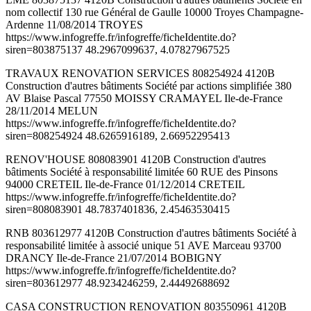
nom collectif 130 rue Général de Gaulle 10000 Troyes Champagne-
Ardenne 11/08/2014 TROYES
https://www.infogreffe.fr/infogreffe/ficheIdentite.do?
siren=803875137 48.2967099637, 4.07827967525
TRAVAUX RENOVATION SERVICES 808254924 4120B
Construction d'autres bâtiments Société par actions simplifiée 380
AV Blaise Pascal 77550 MOISSY CRAMAYEL Ile-de-France
28/11/2014 MELUN
https://www.infogreffe.fr/infogreffe/ficheIdentite.do?
siren=808254924 48.6265916189, 2.66952295413
RENOV'HOUSE 808083901 4120B Construction d'autres
bâtiments Société à responsabilité limitée 60 RUE des Pinsons
94000 CRETEIL Ile-de-France 01/12/2014 CRETEIL
https://www.infogreffe.fr/infogreffe/ficheIdentite.do?
siren=808083901 48.7837401836, 2.45463530415
RNB 803612977 4120B Construction d'autres bâtiments Société à
responsabilité limitée à associé unique 51 AVE Marceau 93700
DRANCY Ile-de-France 21/07/2014 BOBIGNY
https://www.infogreffe.fr/infogreffe/ficheIdentite.do?
siren=803612977 48.9234246259, 2.44492688692
CASA CONSTRUCTION RENOVATION 803550961 4120B