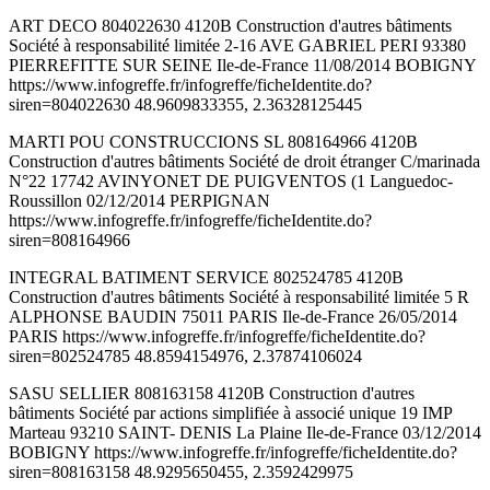
ART DECO 804022630 4120B Construction d'autres bâtiments
Société à responsabilité limitée 2-16 AVE GABRIEL PERI 93380
PIERREFITTE SUR SEINE Ile-de-France 11/08/2014 BOBIGNY
https://www.infogreffe.fr/infogreffe/ficheIdentite.do?
siren=804022630 48.9609833355, 2.36328125445
MARTI POU CONSTRUCCIONS SL 808164966 4120B
Construction d'autres bâtiments Société de droit étranger C/marinada
N°22 17742 AVINYONET DE PUIGVENTOS (1 Languedoc-
Roussillon 02/12/2014 PERPIGNAN
https://www.infogreffe.fr/infogreffe/ficheIdentite.do?
siren=808164966
INTEGRAL BATIMENT SERVICE 802524785 4120B
Construction d'autres bâtiments Société à responsabilité limitée 5 R
ALPHONSE BAUDIN 75011 PARIS Ile-de-France 26/05/2014
PARIS https://www.infogreffe.fr/infogreffe/ficheIdentite.do?
siren=802524785 48.8594154976, 2.37874106024
SASU SELLIER 808163158 4120B Construction d'autres
bâtiments Société par actions simplifiée à associé unique 19 IMP
Marteau 93210 SAINT- DENIS La Plaine Ile-de-France 03/12/2014
BOBIGNY https://www.infogreffe.fr/infogreffe/ficheIdentite.do?
siren=808163158 48.9295650455, 2.3592429975