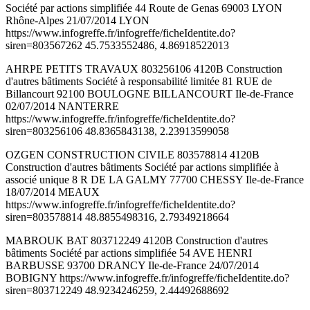
Société par actions simplifiée 44 Route de Genas 69003 LYON
Rhône-Alpes 21/07/2014 LYON
https://www.infogreffe.fr/infogreffe/ficheIdentite.do?
siren=803567262 45.7533552486, 4.86918522013
AHRPE PETITS TRAVAUX 803256106 4120B Construction
d'autres bâtiments Société à responsabilité limitée 81 RUE de
Billancourt 92100 BOULOGNE BILLANCOURT Ile-de-France
02/07/2014 NANTERRE
https://www.infogreffe.fr/infogreffe/ficheIdentite.do?
siren=803256106 48.8365843138, 2.23913599058
OZGEN CONSTRUCTION CIVILE 803578814 4120B
Construction d'autres bâtiments Société par actions simplifiée à
associé unique 8 R DE LA GALMY 77700 CHESSY Ile-de-France
18/07/2014 MEAUX
https://www.infogreffe.fr/infogreffe/ficheIdentite.do?
siren=803578814 48.8855498316, 2.79349218664
MABROUK BAT 803712249 4120B Construction d'autres
bâtiments Société par actions simplifiée 54 AVE HENRI
BARBUSSE 93700 DRANCY Ile-de-France 24/07/2014
BOBIGNY https://www.infogreffe.fr/infogreffe/ficheIdentite.do?
siren=803712249 48.9234246259, 2.44492688692