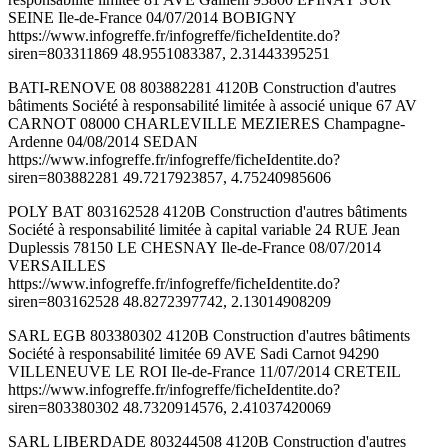
SEINE Ile-de-France 04/07/2014 BOBIGNY
https://www.infogreffe.fr/infogreffe/ficheIdentite.do?
siren=803311869 48.9551083387, 2.31443395251
BATI-RENOVE 08 803882281 4120B Construction d'autres
bâtiments Société à responsabilité limitée à associé unique 67 AV
CARNOT 08000 CHARLEVILLE MEZIERES Champagne-
Ardenne 04/08/2014 SEDAN
https://www.infogreffe.fr/infogreffe/ficheIdentite.do?
siren=803882281 49.7217923857, 4.75240985606
POLY BAT 803162528 4120B Construction d'autres bâtiments
Société à responsabilité limitée à capital variable 24 RUE Jean
Duplessis 78150 LE CHESNAY Ile-de-France 08/07/2014
VERSAILLES
https://www.infogreffe.fr/infogreffe/ficheIdentite.do?
siren=803162528 48.8272397742, 2.13014908209
SARL EGB 803380302 4120B Construction d'autres bâtiments
Société à responsabilité limitée 69 AVE Sadi Carnot 94290
VILLENEUVE LE ROI Ile-de-France 11/07/2014 CRETEIL
https://www.infogreffe.fr/infogreffe/ficheIdentite.do?
siren=803380302 48.7320914576, 2.41037420069
SARL LIBERDADE 803244508 4120B Construction d'autres