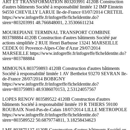
ART ET TRANSFORMATION 803203991 4120B Construction
d'autres bâtiments Société à responsabilité limitée 12 IMP Einstein
94550 CHEVILLY LARUE Ile-de-France 03/07/2014 CRETEIL
https://www.infogreffe.fr/infogreffe/ficheIdentite.do?
siren=803203991 48.766848001, 2.35306611234
MOUREPIANE TERMINAL TRANSPORT COMBINE
803788884 4120B Construction d'autres bâtiments Société par
actions simplifiée 2 RUE Henri Barbusse 13241 MARSEILLE
CEDEX 01 Provence-Alpes-Côte d'Azur 29/07/2014
MARSEILLE https://www.infogreffe.fr/infogreffe/ficheIdentite.do?
siren=803788884
MIMOUNA 803759893 4120B Construction d'autres bâtiments
Société à responsabilité limitée 1 AV Berthelot 93270 SEVRAN Ile-
de-France 28/07/2014 BOBIGNY
https://www.infogreffe.fr/infogreffe/ficheIdentite.do?
siren=803759893 48.9386070153, 2.53124057567
LOPES RENOV 803589522 4120B Construction d'autres
bâtiments Société à responsabilité limitée 19 R THIERS 59100
ROUBAIX Nord-Pas-de-Calais 18/07/2014 LILLE METROPOLE
https://www.infogreffe.fr/infogreffe/ficheIdentite.do?
siren=803589522 50.6879774811, 3.18258434623
LME 803875137 4120B Construction d'autres bâtiments Société en