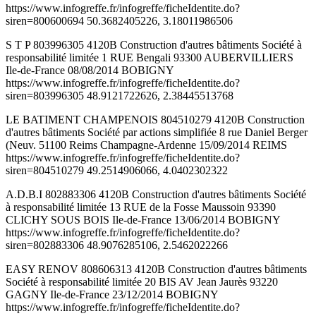
https://www.infogreffe.fr/infogreffe/ficheIdentite.do?
siren=800600694 50.3682405226, 3.18011986506
S T P 803996305 4120B Construction d'autres bâtiments Société à
responsabilité limitée 1 RUE Bengali 93300 AUBERVILLIERS
Ile-de-France 08/08/2014 BOBIGNY
https://www.infogreffe.fr/infogreffe/ficheIdentite.do?
siren=803996305 48.9121722626, 2.38445513768
LE BATIMENT CHAMPENOIS 804510279 4120B Construction
d'autres bâtiments Société par actions simplifiée 8 rue Daniel Berger
(Neuv. 51100 Reims Champagne-Ardenne 15/09/2014 REIMS
https://www.infogreffe.fr/infogreffe/ficheIdentite.do?
siren=804510279 49.2514906066, 4.0402302322
A.D.B.I 802883306 4120B Construction d'autres bâtiments Société
à responsabilité limitée 13 RUE de la Fosse Maussoin 93390
CLICHY SOUS BOIS Ile-de-France 13/06/2014 BOBIGNY
https://www.infogreffe.fr/infogreffe/ficheIdentite.do?
siren=802883306 48.9076285106, 2.5462022266
EASY RENOV 808606313 4120B Construction d'autres bâtiments
Société à responsabilité limitée 20 BIS AV Jean Jaurès 93220
GAGNY Ile-de-France 23/12/2014 BOBIGNY
https://www.infogreffe.fr/infogreffe/ficheIdentite.do?