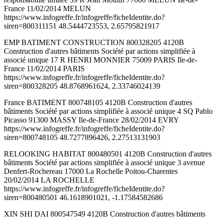
France 11/02/2014 MELUN
https://www.infogreffe.fr/infogreffe/ficheIdentite.do?
siren=800311151 48.5444723553, 2.65795821917
EMP BATIMENT CONSTRUCTION 800328205 4120B
Construction d'autres bâtiments Société par actions simplifiée à
associé unique 17 R HENRI MONNIER 75009 PARIS Ile-de-
France 11/02/2014 PARIS
https://www.infogreffe.fr/infogreffe/ficheIdentite.do?
siren=800328205 48.8768961624, 2.33746024139
France BATIMENT 800748105 4120B Construction d'autres
bâtiments Société par actions simplifiée à associé unique 4 SQ Pablo
Picasso 91300 MASSY Ile-de-France 28/02/2014 EVRY
https://www.infogreffe.fr/infogreffe/ficheIdentite.do?
siren=800748105 48.7277896426, 2.27513131903
RELOOKING HABITAT 800480501 4120B Construction d'autres
bâtiments Société par actions simplifiée à associé unique 3 avenue
Denfert-Rochereau 17000 La Rochelle Poitou-Charentes
20/02/2014 LA ROCHELLE
https://www.infogreffe.fr/infogreffe/ficheIdentite.do?
siren=800480501 46.1618901021, -1.17584582686
XIN SHI DAI 800547549 4120B Construction d'autres bâtiments