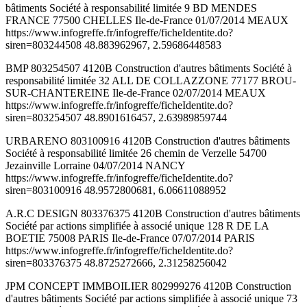
bâtiments Société à responsabilité limitée 9 BD MENDES
FRANCE 77500 CHELLES Ile-de-France 01/07/2014 MEAUX
https://www.infogreffe.fr/infogreffe/ficheIdentite.do?
siren=803244508 48.883962967, 2.59686448583
BMP 803254507 4120B Construction d'autres bâtiments Société à
responsabilité limitée 32 ALL DE COLLAZZONE 77177 BROU-
SUR-CHANTEREINE Ile-de-France 02/07/2014 MEAUX
https://www.infogreffe.fr/infogreffe/ficheIdentite.do?
siren=803254507 48.8901616457, 2.63989859744
URBARENO 803100916 4120B Construction d'autres bâtiments
Société à responsabilité limitée 26 chemin de Verzelle 54700
Jezainville Lorraine 04/07/2014 NANCY
https://www.infogreffe.fr/infogreffe/ficheIdentite.do?
siren=803100916 48.9572800681, 6.06611088952
A.R.C DESIGN 803376375 4120B Construction d'autres bâtiments
Société par actions simplifiée à associé unique 128 R DE LA
BOETIE 75008 PARIS Ile-de-France 07/07/2014 PARIS
https://www.infogreffe.fr/infogreffe/ficheIdentite.do?
siren=803376375 48.8725272666, 2.31258256042
JPM CONCEPT IMMBOILIER 802999276 4120B Construction
d'autres bâtiments Société par actions simplifiée à associé unique 73