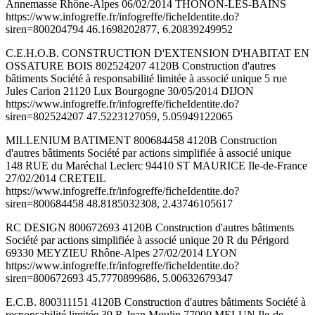
Annemasse Rhône-Alpes 06/02/2014 THONON-LES-BAINS
https://www.infogreffe.fr/infogreffe/ficheIdentite.do?
siren=800204794 46.1698202877, 6.20839249952
C.E.H.O.B. CONSTRUCTION D'EXTENSION D'HABITAT EN
OSSATURE BOIS 802524207 4120B Construction d'autres
bâtiments Société à responsabilité limitée à associé unique 5 rue
Jules Carion 21120 Lux Bourgogne 30/05/2014 DIJON
https://www.infogreffe.fr/infogreffe/ficheIdentite.do?
siren=802524207 47.5223127059, 5.05949122065
MILLENIUM BATIMENT 800684458 4120B Construction
d'autres bâtiments Société par actions simplifiée à associé unique
148 RUE du Maréchal Leclerc 94410 ST MAURICE Ile-de-France
27/02/2014 CRETEIL
https://www.infogreffe.fr/infogreffe/ficheIdentite.do?
siren=800684458 48.8185032308, 2.43746105617
RC DESIGN 800672693 4120B Construction d'autres bâtiments
Société par actions simplifiée à associé unique 20 R du Périgord
69330 MEYZIEU Rhône-Alpes 27/02/2014 LYON
https://www.infogreffe.fr/infogreffe/ficheIdentite.do?
siren=800672693 45.7770899686, 5.00632679347
E.C.B. 800311151 4120B Construction d'autres bâtiments Société à
responsabilité limitée 39 R Jean Moulin 77000 MELUN Ile-de-