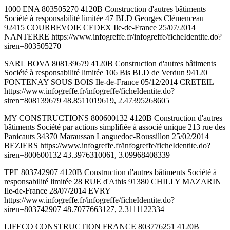
1000 ENA 803505270 4120B Construction d'autres bâtiments
Société à responsabilité limitée 47 BLD Georges Clémenceau
92415 COURBEVOIE CEDEX Ile-de-France 25/07/2014
NANTERRE https://www.infogreffe.fr/infogreffe/ficheIdentite.do?
siren=803505270
SARL BOVA 808139679 4120B Construction d'autres bâtiments
Société à responsabilité limitée 106 Bis BLD de Verdun 94120
FONTENAY SOUS BOIS Ile-de-France 05/12/2014 CRETEIL
https://www.infogreffe.fr/infogreffe/ficheIdentite.do?
siren=808139679 48.8511019619, 2.47395268605
MY CONSTRUCTIONS 800600132 4120B Construction d'autres
bâtiments Société par actions simplifiée à associé unique 213 rue des
Panicauts 34370 Maraussan Languedoc-Roussillon 25/02/2014
BEZIERS https://www.infogreffe.fr/infogreffe/ficheIdentite.do?
siren=800600132 43.3976310061, 3.09968408339
TPE 803742907 4120B Construction d'autres bâtiments Société à
responsabilité limitée 28 RUE d'Athis 91380 CHILLY MAZARIN
Ile-de-France 28/07/2014 EVRY
https://www.infogreffe.fr/infogreffe/ficheIdentite.do?
siren=803742907 48.7077663127, 2.3111122334
LIFECO CONSTRUCTION FRANCE 803776251 4120B