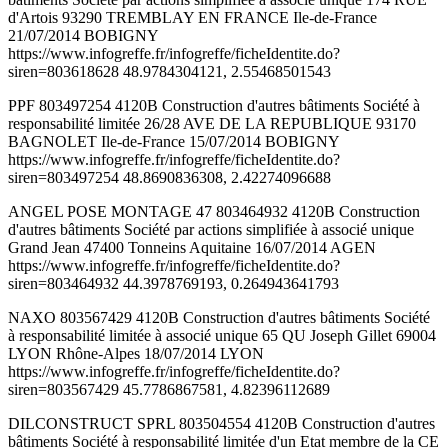
d'Artois 93290 TREMBLAY EN FRANCE Ile-de-France
21/07/2014 BOBIGNY
https://www.infogreffe.fr/infogreffe/ficheIdentite.do?
siren=803618628 48.9784304121, 2.55468501543
PPF 803497254 4120B Construction d'autres bâtiments Société à
responsabilité limitée 26/28 AVE DE LA REPUBLIQUE 93170
BAGNOLET Ile-de-France 15/07/2014 BOBIGNY
https://www.infogreffe.fr/infogreffe/ficheIdentite.do?
siren=803497254 48.8690836308, 2.42274096688
ANGEL POSE MONTAGE 47 803464932 4120B Construction
d'autres bâtiments Société par actions simplifiée à associé unique
Grand Jean 47400 Tonneins Aquitaine 16/07/2014 AGEN
https://www.infogreffe.fr/infogreffe/ficheIdentite.do?
siren=803464932 44.3978769193, 0.264943641793
NAXO 803567429 4120B Construction d'autres bâtiments Société
à responsabilité limitée à associé unique 65 QU Joseph Gillet 69004
LYON Rhône-Alpes 18/07/2014 LYON
https://www.infogreffe.fr/infogreffe/ficheIdentite.do?
siren=803567429 45.7786867581, 4.82396112689
DILCONSTRUCT SPRL 803504554 4120B Construction d'autres
bâtiments Société à responsabilité limitée d'un Etat membre de la CE