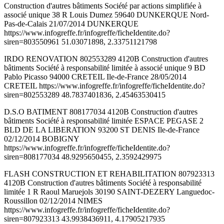
Construction d'autres bâtiments Société par actions simplifiée à
associé unique 38 R Louis Dumez 59640 DUNKERQUE Nord-
Pas-de-Calais 21/07/2014 DUNKERQUE
https://www.infogreffe.fr/infogreffe/ficheIdentite.do?
siren=803550961 51.03071898, 2.33751121798
IRDO RENOVATION 802553289 4120B Construction d'autres
bâtiments Société à responsabilité limitée à associé unique 9 BD
Pablo Picasso 94000 CRETEIL Ile-de-France 28/05/2014
CRETEIL https://www.infogreffe.fr/infogreffe/ficheIdentite.do?
siren=802553289 48.7837401836, 2.45463530415
D.S.O BATIMENT 808177034 4120B Construction d'autres
bâtiments Société à responsabilité limitée ESPACE PEGASE 2
BLD DE LA LIBERATION 93200 ST DENIS Ile-de-France
02/12/2014 BOBIGNY
https://www.infogreffe.fr/infogreffe/ficheIdentite.do?
siren=808177034 48.9295650455, 2.3592429975
FLASH CONSTRUCTION ET REHABILITATION 807923313
4120B Construction d'autres bâtiments Société à responsabilité
limitée 1 R Raoul Maruejols 30190 SAINT-DEZERY Languedoc-
Roussillon 02/12/2014 NIMES
https://www.infogreffe.fr/infogreffe/ficheIdentite.do?
siren=807923313 43.9938436911, 4.17905217935