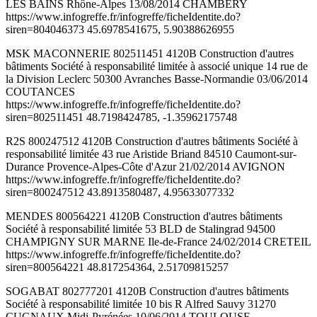
LES BAINS Rhône-Alpes 13/08/2014 CHAMBERY
https://www.infogreffe.fr/infogreffe/ficheIdentite.do?
siren=804046373 45.6978541675, 5.90388626955
MSK MACONNERIE 802511451 4120B Construction d'autres
bâtiments Société à responsabilité limitée à associé unique 14 rue de
la Division Leclerc 50300 Avranches Basse-Normandie 03/06/2014
COUTANCES
https://www.infogreffe.fr/infogreffe/ficheIdentite.do?
siren=802511451 48.7198424785, -1.35962175748
R2S 800247512 4120B Construction d'autres bâtiments Société à
responsabilité limitée 43 rue Aristide Briand 84510 Caumont-sur-
Durance Provence-Alpes-Côte d'Azur 21/02/2014 AVIGNON
https://www.infogreffe.fr/infogreffe/ficheIdentite.do?
siren=800247512 43.8913580487, 4.95633077332
MENDES 800564221 4120B Construction d'autres bâtiments
Société à responsabilité limitée 53 BLD de Stalingrad 94500
CHAMPIGNY SUR MARNE Ile-de-France 24/02/2014 CRETEIL
https://www.infogreffe.fr/infogreffe/ficheIdentite.do?
siren=800564221 48.817254364, 2.51709815257
SOGABAT 802777201 4120B Construction d'autres bâtiments
Société à responsabilité limitée 10 bis R Alfred Sauvy 31270
CUGNAUX Midi-Pyrénées 10/06/2014 TOULOUSE