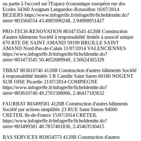
ou partie à l'accord sur l'Espace économique européen rue des
Ecoles 34360 Assignan Languedoc-Roussillon 16/07/2014
BEZIERS https://www.infogreffe.fr/infogreffe/ficheIdentite.do?
siren=803504554 43.4985990248, 2.94998951427
PRO-TECH-RENOVATION 803473545 4120B Construction
d'autres bâtiments Société à responsabilité limitée à associé unique
670 RTE DE SAINT AMAND 59199 BRUILLE SAINT
AMAND Nord-Pas-de-Calais 11/07/2014 VALENCIENNES
https://www.infogreffe.fr/infogreffe/ficheIdentite.do?
siren=803473545 50.4652689949, 3.50624365329
TBBAT 803610740 4120B Construction d'autres bâtiments Société
à responsabilité limitée 5 R Camille Saint Saens 60180 NOGENT
SUR OISE Picardie 21/07/2014 COMPIEGNE
https://www.infogreffe.fr/infogreffe/ficheIdentite.do?
siren=803610740 49.2761508066, 2.46417183632
FAURBAT 803499581 4120B Construction d'autres bâtiments
Société par actions simplifiée 23 RUE Saint Simon 94000
CRETEIL Ile-de-France 15/07/2014 CRETEIL
https://www.infogreffe.fr/infogreffe/ficheIdentite.do?
siren=803499581 48.7837401836, 2.45463530415
BAS SERVICES 803654573 4120B Construction d'autres