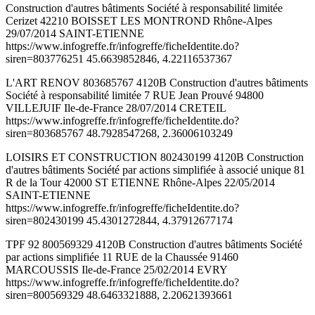
Construction d'autres bâtiments Société à responsabilité limitée
Cerizet 42210 BOISSET LES MONTROND Rhône-Alpes
29/07/2014 SAINT-ETIENNE
https://www.infogreffe.fr/infogreffe/ficheIdentite.do?
siren=803776251 45.6639852846, 4.22116537367
L'ART RENOV 803685767 4120B Construction d'autres bâtiments
Société à responsabilité limitée 7 RUE Jean Prouvé 94800
VILLEJUIF Ile-de-France 28/07/2014 CRETEIL
https://www.infogreffe.fr/infogreffe/ficheIdentite.do?
siren=803685767 48.7928547268, 2.36006103249
LOISIRS ET CONSTRUCTION 802430199 4120B Construction
d'autres bâtiments Société par actions simplifiée à associé unique 81
R de la Tour 42000 ST ETIENNE Rhône-Alpes 22/05/2014
SAINT-ETIENNE
https://www.infogreffe.fr/infogreffe/ficheIdentite.do?
siren=802430199 45.4301272844, 4.37912677174
TPF 92 800569329 4120B Construction d'autres bâtiments Société
par actions simplifiée 11 RUE de la Chaussée 91460
MARCOUSSIS Ile-de-France 25/02/2014 EVRY
https://www.infogreffe.fr/infogreffe/ficheIdentite.do?
siren=800569329 48.6463321888, 2.20621393661