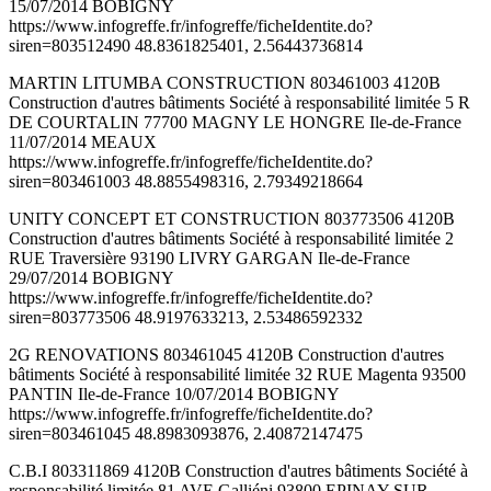
15/07/2014 BOBIGNY
https://www.infogreffe.fr/infogreffe/ficheIdentite.do?
siren=803512490 48.8361825401, 2.56443736814
MARTIN LITUMBA CONSTRUCTION 803461003 4120B
Construction d'autres bâtiments Société à responsabilité limitée 5 R
DE COURTALIN 77700 MAGNY LE HONGRE Ile-de-France
11/07/2014 MEAUX
https://www.infogreffe.fr/infogreffe/ficheIdentite.do?
siren=803461003 48.8855498316, 2.79349218664
UNITY CONCEPT ET CONSTRUCTION 803773506 4120B
Construction d'autres bâtiments Société à responsabilité limitée 2
RUE Traversière 93190 LIVRY GARGAN Ile-de-France
29/07/2014 BOBIGNY
https://www.infogreffe.fr/infogreffe/ficheIdentite.do?
siren=803773506 48.9197633213, 2.53486592332
2G RENOVATIONS 803461045 4120B Construction d'autres
bâtiments Société à responsabilité limitée 32 RUE Magenta 93500
PANTIN Ile-de-France 10/07/2014 BOBIGNY
https://www.infogreffe.fr/infogreffe/ficheIdentite.do?
siren=803461045 48.8983093876, 2.40872147475
C.B.I 803311869 4120B Construction d'autres bâtiments Société à
responsabilité limitée 81 AVE Galliéni 93800 EPINAY SUR