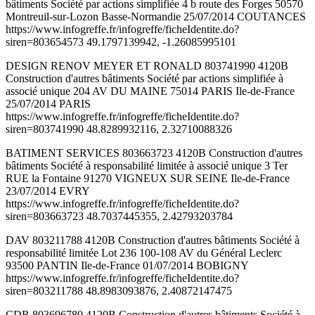
bâtiments Société par actions simplifiée 4 b route des Forges 50570
Montreuil-sur-Lozon Basse-Normandie 25/07/2014 COUTANCES
https://www.infogreffe.fr/infogreffe/ficheIdentite.do?
siren=803654573 49.1797139942, -1.26085995101
DESIGN RENOV MEYER ET RONALD 803741990 4120B
Construction d'autres bâtiments Société par actions simplifiée à
associé unique 204 AV DU MAINE 75014 PARIS Ile-de-France
25/07/2014 PARIS
https://www.infogreffe.fr/infogreffe/ficheIdentite.do?
siren=803741990 48.8289932116, 2.32710088326
BATIMENT SERVICES 803663723 4120B Construction d'autres
bâtiments Société à responsabilité limitée à associé unique 3 Ter
RUE la Fontaine 91270 VIGNEUX SUR SEINE Ile-de-France
23/07/2014 EVRY
https://www.infogreffe.fr/infogreffe/ficheIdentite.do?
siren=803663723 48.7037445355, 2.42793203784
DAV 803211788 4120B Construction d'autres bâtiments Société à
responsabilité limitée Lot 236 100-108 AV du Général Leclerc
93500 PANTIN Ile-de-France 01/07/2014 BOBIGNY
https://www.infogreffe.fr/infogreffe/ficheIdentite.do?
siren=803211788 48.8983093876, 2.40872147475
CDR 803696780 4120B Construction d'autres bâtiments Société à