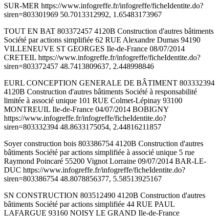
SUR-MER https://www.infogreffe.fr/infogreffe/ficheIdentite.do?
siren=803301969 50.7013312992, 1.65483173967
TOUT EN BAT 803372457 4120B Construction d'autres bâtiments
Société par actions simplifiée 62 RUE Alexandre Dumas 94190
VILLENEUVE ST GEORGES Ile-de-France 08/07/2014
CRETEIL https://www.infogreffe.fr/infogreffe/ficheIdentite.do?
siren=803372457 48.7413809637, 2.448998846
EURL CONCEPTION GENERALE DE BÂTIMENT 803332394
4120B Construction d'autres bâtiments Société à responsabilité
limitée à associé unique 101 RUE Colmet-Lépinay 93100
MONTREUIL Ile-de-France 04/07/2014 BOBIGNY
https://www.infogreffe.fr/infogreffe/ficheIdentite.do?
siren=803332394 48.8633175054, 2.44816211857
Soyer construction bois 803386754 4120B Construction d'autres
bâtiments Société par actions simplifiée à associé unique 5 rue
Raymond Poincaré 55200 Vignot Lorraine 09/07/2014 BAR-LE-
DUC https://www.infogreffe.fr/infogreffe/ficheIdentite.do?
siren=803386754 48.8078856377, 5.58513925167
SN CONSTRUCTION 803512490 4120B Construction d'autres
bâtiments Société par actions simplifiée 44 RUE PAUL
LAFARGUE 93160 NOISY LE GRAND Ile-de-France