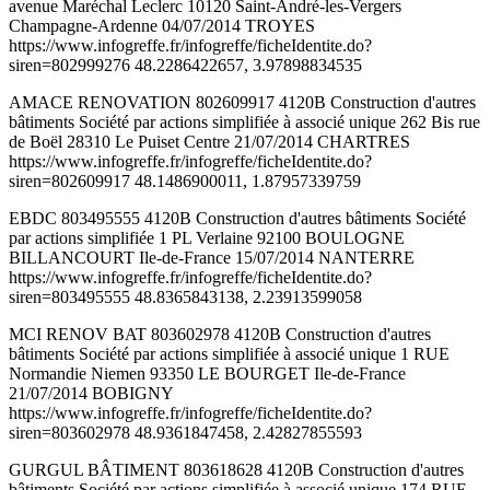
avenue Maréchal Leclerc 10120 Saint-André-les-Vergers
Champagne-Ardenne 04/07/2014 TROYES
https://www.infogreffe.fr/infogreffe/ficheIdentite.do?
siren=802999276 48.2286422657, 3.97898834535
AMACE RENOVATION 802609917 4120B Construction d'autres
bâtiments Société par actions simplifiée à associé unique 262 Bis rue
de Boël 28310 Le Puiset Centre 21/07/2014 CHARTRES
https://www.infogreffe.fr/infogreffe/ficheIdentite.do?
siren=802609917 48.1486900011, 1.87957339759
EBDC 803495555 4120B Construction d'autres bâtiments Société
par actions simplifiée 1 PL Verlaine 92100 BOULOGNE
BILLANCOURT Ile-de-France 15/07/2014 NANTERRE
https://www.infogreffe.fr/infogreffe/ficheIdentite.do?
siren=803495555 48.8365843138, 2.23913599058
MCI RENOV BAT 803602978 4120B Construction d'autres
bâtiments Société par actions simplifiée à associé unique 1 RUE
Normandie Niemen 93350 LE BOURGET Ile-de-France
21/07/2014 BOBIGNY
https://www.infogreffe.fr/infogreffe/ficheIdentite.do?
siren=803602978 48.9361847458, 2.42827855593
GURGUL BÂTIMENT 803618628 4120B Construction d'autres
bâtiments Société par actions simplifiée à associé unique 174 RUE