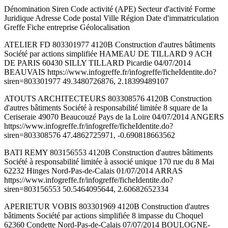
Dénomination Siren Code activité (APE) Secteur d'activité Forme
Juridique Adresse Code postal Ville Région Date d'immatriculation
Greffe Fiche entreprise Géolocalisation
ATELIER FD 803301977 4120B Construction d'autres bâtiments
Société par actions simplifiée HAMEAU DE TILLARD 9 ACH
DE PARIS 60430 SILLY TILLARD Picardie 04/07/2014
BEAUVAIS https://www.infogreffe.fr/infogreffe/ficheIdentite.do?
siren=803301977 49.3480726876, 2.18399489107
ATOUTS ARCHITECTEURS 803308576 4120B Construction
d'autres bâtiments Société à responsabilité limitée 8 square de la
Ceriseraie 49070 Beaucouzé Pays de la Loire 04/07/2014 ANGERS
https://www.infogreffe.fr/infogreffe/ficheIdentite.do?
siren=803308576 47.4862725971, -0.690818663562
BATI REMY 803156553 4120B Construction d'autres bâtiments
Société à responsabilité limitée à associé unique 170 rue du 8 Mai
62232 Hinges Nord-Pas-de-Calais 01/07/2014 ARRAS
https://www.infogreffe.fr/infogreffe/ficheIdentite.do?
siren=803156553 50.5464095644, 2.60682652334
APERIETUR VOBIS 803301969 4120B Construction d'autres
bâtiments Société par actions simplifiée 8 impasse du Choquel
62360 Condette Nord-Pas-de-Calais 07/07/2014 BOULOGNE-