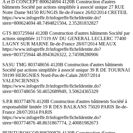
A et D CONCEPT 800624694 4120B Construction d'autres
bâtiments Société par actions simplifiée à associé unique 27 RUE
Notre Dame 94150 RUNGIS Ile-de-France 26/02/2014 CRETEIL
https://www.infogreffe.fr/infogreffe/ficheIdentite.do?
siren=800624694 48.7494821504, 2.35281832827
GTS 803725944 4120B Construction d'autres bâtiments Société par
actions simplifiée 117/119 AV DU GENERAL LECLERC 77400
LAGNY SUR MARNE Ile-de-France 28/07/2014 MEAUX
https://www.infogreffe.fr/infogreffe/ficheIdentite.do?
siren=803725944 48.8943626322, 2.74598280906
SASU TMG 803748656 4120B Construction d'autres bâtiments
Société par actions simplifiée à associé unique 39 R DE TOURNAI
59199 HERGNIES Nord-Pas-de-Calais 28/07/2014
VALENCIENNES
https://www.infogreffe.fr/infogreffe/ficheIdentite.do?
siren=803748656 50.4652689949, 3.50624365329
S.P.R 803774876 4120B Construction d'autres bâtiments Société à
responsabilité limitée 19 R DES BALKANS 75020 PARIS Ile-de-
France 28/07/2014 PARIS
https://www.infogreffe.fr/infogreffe/ficheIdentite.do?
siren=803774876 48.8631867774, 2.40081982673
PEINTUROSCOP 808700876 4120B Construction d'autres