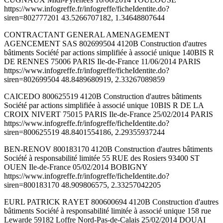
https://www.infogreffe.fr/infogreffe/ficheIdentite.do?
siren=802777201 43.5266707182, 1.34648807644
CONTRACTANT GENERAL AMENAGEMENT
AGENCEMENT SAS 802699504 4120B Construction d'autres
bâtiments Société par actions simplifiée à associé unique 140BIS R
DE RENNES 75006 PARIS Ile-de-France 11/06/2014 PARIS
https://www.infogreffe.fr/infogreffe/ficheIdentite.do?
siren=802699504 48.8489680919, 2.33267089859
CAICEDO 800625519 4120B Construction d'autres bâtiments
Société par actions simplifiée à associé unique 10BIS R DE LA
CROIX NIVERT 75015 PARIS Ile-de-France 25/02/2014 PARIS
https://www.infogreffe.fr/infogreffe/ficheIdentite.do?
siren=800625519 48.8401554186, 2.29355937244
BEN-RENOV 800183170 4120B Construction d'autres bâtiments
Société à responsabilité limitée 55 RUE des Rosiers 93400 ST
OUEN Ile-de-France 05/02/2014 BOBIGNY
https://www.infogreffe.fr/infogreffe/ficheIdentite.do?
siren=800183170 48.909806575, 2.33257042205
EURL PATRICK RAYET 800600694 4120B Construction d'autres
bâtiments Société à responsabilité limitée à associé unique 158 rue
Lewarde 59182 Loffre Nord-Pas-de-Calais 25/02/2014 DOUAI