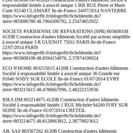
responsabilité limitée à associé unique 1 BIS RUE Pierre et Marie
Curie 92140 CLAMART Ile-de-France 24/07/2014 NANTERRE
https://www.infogreffe.fr/infogreffe/ficheIdentite.do?
siren=803696780 48.7964306792, 2.25474652922
SOCIETE PARISIENNE DE REPARATIONS (SPR) 803608108
4120B Construction d'autres bâtiments Société par actions simplifiée
à associé unique 3 R GUENOT 75011 PARIS Ile-de-France
22/07/2014 PARIS
https://www.infogreffe.fr/infogreffe/ficheIdentite.do?
siren=803608108 48.8594154976, 2.37874106024
ECO N'HOME 803215615 4120B Construction d'autres bâtiments
Société à responsabilité limitée à associé unique 36 Grande rue
91840 SOISY SUR ECOLE Ile-de-France 01/07/2014 EVRY
https://www.infogreffe.fr/infogreffe/ficheIdentite.do?
siren=803215615 48.4786667096, 2.48222153936
IDEA DM 803214675 4120B Construction d'autres bâtiments
Société à responsabilité limitée 1 RUE Michelet 94200 IVRY SUR
SEINE Ile-de-France 01/07/2014 CRETEIL
https://www.infogreffe.fr/infogreffe/ficheIdentite.do?
siren=803214675 48.8128063812, 2.38778023612
AB. SAS 803567262 4120B Construction d'autres bâtiments