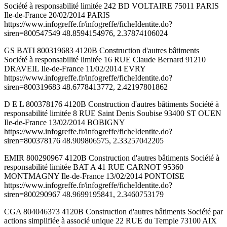
Société à responsabilité limitée 242 BD VOLTAIRE 75011 PARIS
Ile-de-France 20/02/2014 PARIS
https://www.infogreffe.fr/infogreffe/ficheIdentite.do?
siren=800547549 48.8594154976, 2.37874106024
GS BATI 800319683 4120B Construction d'autres bâtiments
Société à responsabilité limitée 16 RUE Claude Bernard 91210
DRAVEIL Ile-de-France 11/02/2014 EVRY
https://www.infogreffe.fr/infogreffe/ficheIdentite.do?
siren=800319683 48.6778413772, 2.42197801862
D E L 800378176 4120B Construction d'autres bâtiments Société à
responsabilité limitée 8 RUE Saint Denis Soubise 93400 ST OUEN
Ile-de-France 13/02/2014 BOBIGNY
https://www.infogreffe.fr/infogreffe/ficheIdentite.do?
siren=800378176 48.909806575, 2.33257042205
EMIR 800290967 4120B Construction d'autres bâtiments Société à
responsabilité limitée BAT A 41 RUE CARNOT 95360
MONTMAGNY Ile-de-France 13/02/2014 PONTOISE
https://www.infogreffe.fr/infogreffe/ficheIdentite.do?
siren=800290967 48.9699195841, 2.3460753179
CGA 804046373 4120B Construction d'autres bâtiments Société par
actions simplifiée à associé unique 22 RUE du Temple 73100 AIX