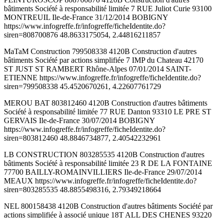
bâtiments Société à responsabilité limitée 7 RUE Juliot Curie 93100
MONTREUIL Ile-de-France 31/12/2014 BOBIGNY
https://www.infogreffe.fr/infogreffe/ficheIdentite.do?
siren=808700876 48.8633175054, 2.44816211857
MaTaM Construction 799508338 4120B Construction d'autres
bâtiments Société par actions simplifiée 7 IMP du Chateau 42170
ST JUST ST RAMBERT Rhône-Alpes 07/01/2014 SAINT-
ETIENNE https://www.infogreffe.fr/infogreffe/ficheIdentite.do?
siren=799508338 45.4520670261, 4.22607761729
MEROU BAT 803812460 4120B Construction d'autres bâtiments
Société à responsabilité limitée 77 RUE Danton 93310 LE PRE ST
GERVAIS Ile-de-France 30/07/2014 BOBIGNY
https://www.infogreffe.fr/infogreffe/ficheIdentite.do?
siren=803812460 48.8846734877, 2.40542232961
LB CONSTRUCTION 803285535 4120B Construction d'autres
bâtiments Société à responsabilité limitée 23 R DE LA FONTAINE
77700 BAILLY-ROMAINVILLIERS Ile-de-France 29/07/2014
MEAUX https://www.infogreffe.fr/infogreffe/ficheIdentite.do?
siren=803285535 48.8855498316, 2.79349218664
NEL 800158438 4120B Construction d'autres bâtiments Société par
actions simplifiée à associé unique 18T ALL DES CHENES 93220