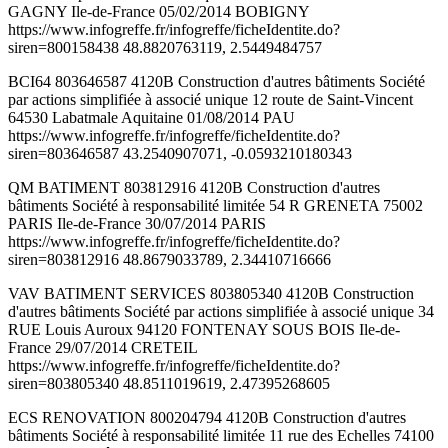
GAGNY Ile-de-France 05/02/2014 BOBIGNY
https://www.infogreffe.fr/infogreffe/ficheIdentite.do?
siren=800158438 48.8820763119, 2.5449484757
BCI64 803646587 4120B Construction d'autres bâtiments Société
par actions simplifiée à associé unique 12 route de Saint-Vincent
64530 Labatmale Aquitaine 01/08/2014 PAU
https://www.infogreffe.fr/infogreffe/ficheIdentite.do?
siren=803646587 43.2540907071, -0.0593210180343
QM BATIMENT 803812916 4120B Construction d'autres
bâtiments Société à responsabilité limitée 54 R GRENETA 75002
PARIS Ile-de-France 30/07/2014 PARIS
https://www.infogreffe.fr/infogreffe/ficheIdentite.do?
siren=803812916 48.8679033789, 2.34410716666
VAV BATIMENT SERVICES 803805340 4120B Construction
d'autres bâtiments Société par actions simplifiée à associé unique 34
RUE Louis Auroux 94120 FONTENAY SOUS BOIS Ile-de-
France 29/07/2014 CRETEIL
https://www.infogreffe.fr/infogreffe/ficheIdentite.do?
siren=803805340 48.8511019619, 2.47395268605
ECS RENOVATION 800204794 4120B Construction d'autres
bâtiments Société à responsabilité limitée 11 rue des Echelles 74100