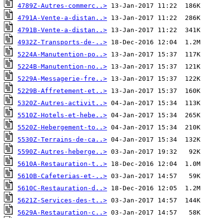
4789Z-Autres-commerc..>
4791A-Vente-a-distan..>
4791B-Vente-a-distan..>
4932Z-Transports-de-..>
5224A-Manutention-po..>
5224B-Manutention-no..>
5229A-Messagerie-fre..>
5229B-Affretement-et..>
5320Z-Autres-activit..>
5510Z-Hotels-et-hebe..>
5520Z-Hebergement-to..>
5530Z-Terrains-de-ca..>
5590Z-Autres-heberge..>
5610A-Restauration-t..>
5610B-Cafeterias-et-..>
5610C-Restauration-d..>
5621Z-Services-des-t..>
5629A-Restauration-c..>