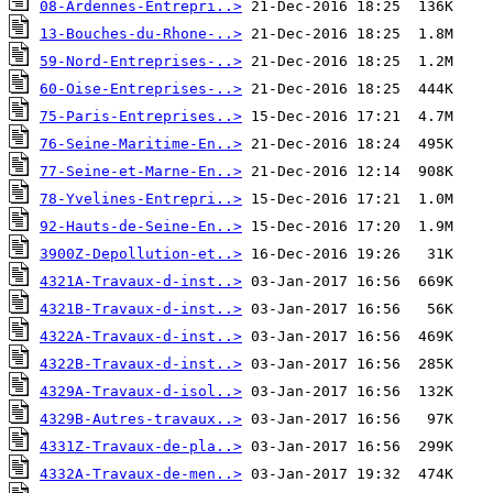
08-Ardennes-Entrepri..>
13-Bouches-du-Rhone-..>
59-Nord-Entreprises-..>
60-Oise-Entreprises-..>
75-Paris-Entreprises..>
76-Seine-Maritime-En..>
77-Seine-et-Marne-En..>
78-Yvelines-Entrepri..>
92-Hauts-de-Seine-En..>
3900Z-Depollution-et..>
4321A-Travaux-d-inst..>
4321B-Travaux-d-inst..>
4322A-Travaux-d-inst..>
4322B-Travaux-d-inst..>
4329A-Travaux-d-isol..>
4329B-Autres-travaux..>
4331Z-Travaux-de-pla..>
4332A-Travaux-de-men..>