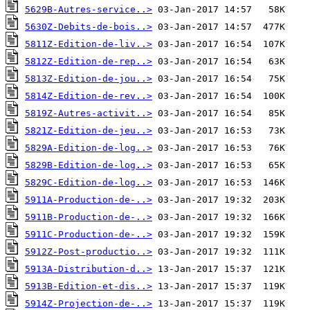
5629B-Autres-service..>
5630Z-Debits-de-bois..>
5811Z-Edition-de-liv..>
5812Z-Edition-de-rep..>
5813Z-Edition-de-jou..>
5814Z-Edition-de-rev..>
5819Z-Autres-activit..>
5821Z-Edition-de-jeu..>
5829A-Edition-de-log..>
5829B-Edition-de-log..>
5829C-Edition-de-log..>
5911A-Production-de-..>
5911B-Production-de-..>
5911C-Production-de-..>
5912Z-Post-productio..>
5913A-Distribution-d..>
5913B-Edition-et-dis..>
5914Z-Projection-de-..>