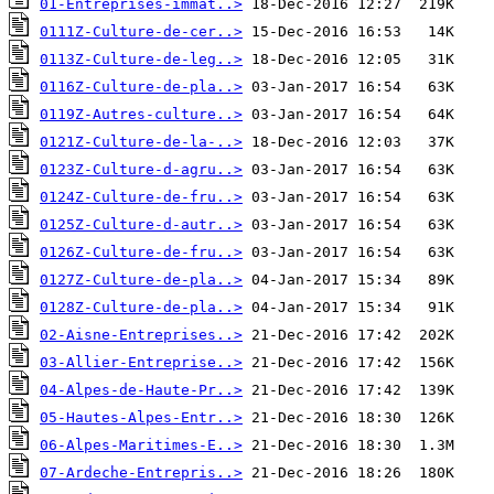
01-Entreprises-immat..>
0111Z-Culture-de-cer..>
0113Z-Culture-de-leg..>
0116Z-Culture-de-pla..>
0119Z-Autres-culture..>
0121Z-Culture-de-la-..>
0123Z-Culture-d-agru..>
0124Z-Culture-de-fru..>
0125Z-Culture-d-autr..>
0126Z-Culture-de-fru..>
0127Z-Culture-de-pla..>
0128Z-Culture-de-pla..>
02-Aisne-Entreprises..>
03-Allier-Entreprise..>
04-Alpes-de-Haute-Pr..>
05-Hautes-Alpes-Entr..>
06-Alpes-Maritimes-E..>
07-Ardeche-Entrepris..>