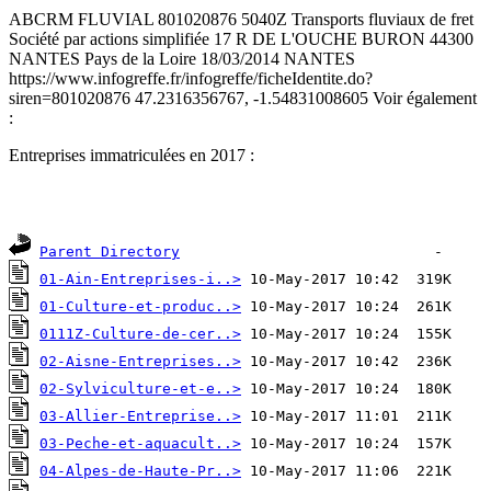
ABCRM FLUVIAL 801020876 5040Z Transports fluviaux de fret
Société par actions simplifiée 17 R DE L'OUCHE BURON 44300
NANTES Pays de la Loire 18/03/2014 NANTES
https://www.infogreffe.fr/infogreffe/ficheIdentite.do?
siren=801020876 47.2316356767, -1.54831008605 Voir également
:
Entreprises immatriculées en 2017 :
Parent Directory
01-Ain-Entreprises-i..>
01-Culture-et-produc..>
0111Z-Culture-de-cer..>
02-Aisne-Entreprises..>
02-Sylviculture-et-e..>
03-Allier-Entreprise..>
03-Peche-et-aquacult..>
04-Alpes-de-Haute-Pr..>