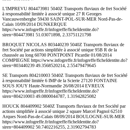
L'IMPREVU 804473981 5040Z Transports fluviaux de fret Société
à responsabilité limitée à associé unique 27 R Georges
Vancauwenberghe 59430 SAINT-POL-SUR-MER Nord-Pas-de-
Calais 10/09/2014 DUNKERQUE
https://www.infogreffe.fr/infogreffe/ficheIdentite.do?
siren=804473981 51.03071898, 2.33751121798
BROQUET NICOLAS 803440239 5040Z Transports fluviaux de
fret Société par actions simplifiée à associé unique 95B R de la
chaussée au long 60700 PONTPOINT Picardie 01/08/2014
COMPIEGNE https://www.infogreffe.fr/infogreffe/ficheIdentite.do?
siren=803440239 49.3568520214, 2.55479479645
SE Transports 804210003 5040Z Transports fluviaux de fret Société
à responsabilité limitée 6 IMP de la Scierie 27120 FONTAINE
SOUS JOUY Haute-Normandie 26/08/2014 EVREUX
https://www.infogreffe.fr/infogreffe/ficheIdentite.do?
siren=804210003 49.0800044787, 1.31942825082
HOUCK 804409902 5040Z Transports fluviaux de fret Société par
actions simplifiée à associé unique 2 square Marcel Pagnol 62510
Arques Nord-Pas-de-Calais 08/09/2014 BOULOGNE-SUR-MER
https://www.infogreffe.fr/infogreffe/ficheIdentite.do?
siren=804409902 50.7402216255, 2.31902794783