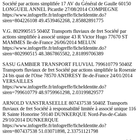
Société par actions simplifiée 17 AV du Général de Gaulle 60150
LONGUEIL ANNEL Picardie 27/08/2014 COMPIEGNE
https://www.infogreffe.fr/infogreffe/ficheIdentite.do?
siren=804226108 49.4539462268, 2.85882891775
V.G. 802990515 5040Z Transports fluviaux de fret Société par
actions simplifiée à associé unique 43 R Victor Hugo 77670 ST
MAMMES Ile-de-France 26/06/2014 MELUN
https://www.infogreffe.fr/infogreffe/ficheIdentite.do?
siren=802990515 48.3867865582, 2.81899706389
SASU GAMBIER TRANSPORT FLUVIAL 799610779 5040Z
Transports fluviaux de fret Société par actions simplifiée la Roseraie
24 bis quai de l'Oise 78570 ANDRESY Ile-de-France 24/01/2014
VERSAILLES
https://www.infogreffe.fr/infogreffe/ficheIdentite.do?
siren=799610779 48.9759961298, 2.03199829577
ARNOLD VANSTRASEELLE 807437538 5040Z Transports
fluviaux de fret Société à responsabilité limitée à associé unique 116
R Sainte Honorine 59140 DUNKERQUE Nord-Pas-de-Calais
29/10/2014 DUNKERQUE
https://www.infogreffe.fr/infogreffe/ficheIdentite.do?
siren=807437538 51.03071898, 2.33751121798