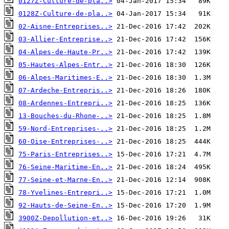
0127Z-Culture-de-pla..>
0128Z-Culture-de-pla..>
02-Aisne-Entreprises..>
03-Allier-Entreprise..>
04-Alpes-de-Haute-Pr..>
05-Hautes-Alpes-Entr..>
06-Alpes-Maritimes-E..>
07-Ardeche-Entrepris..>
08-Ardennes-Entrepri..>
13-Bouches-du-Rhone-..>
59-Nord-Entreprises-..>
60-Oise-Entreprises-..>
75-Paris-Entreprises..>
76-Seine-Maritime-En..>
77-Seine-et-Marne-En..>
78-Yvelines-Entrepri..>
92-Hauts-de-Seine-En..>
3900Z-Depollution-et..>