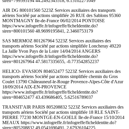
siren=799595194 44.2492545518, 6.15102271049
AIR DG 800101560 5223Z Services auxiliaires des transports
aériens Société par actions simplifiée 26 RUE des Sablons 95360
MONTMAGNY Ile-de-France 06/02/2014 PONTOISE
https://www.infogreffe.fr/infogreffe/ficheIdentite.do?
siren=800101560 48.9699195841, 2.3460753179
SAS MERMOZ 801267964 5223Z Services auxiliaires des
transports aériens Société par actions simplifiée Loncheray 49220
La Jaille Yvon Pays de la Loire 14/04/2014 ANGERS
https://www.infogreffe.fr/infogreffe/ficheIdentite.do?
siren=801267964 47.5817335655, -0.773542852237
HELICO- EVASION 804652477 5223Z Services auxiliaires des
transports aériens Société par actions simplifiée chemin du Gros
Coulet 13790 Châteauneuf-le-Rouge Provence-Alpes-Côte d'Azur
18/09/2014 AIX-EN-PROVENCE
https://www.infogreffe.fr/infogreffe/ficheIdentite.do?
siren=804652477 43.439686405, 5.62516789037
TRANSIT'AIR PARIS 805208832 5223Z Services auxiliaires des
transports aériens Société par actions simplifiée 18 RLE SAINT-
PIERRE 77230 MONTGE-EN-GOELE Ile-de-France 15/10/2014
MEAUX https://www.infogreffe.fr/infogreffe/ficheIdentite.do?
siren=805208832 49.0541690491, 2.67926104225