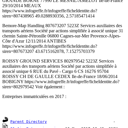
GRANDE BORNE 77990 LE MESNIL-AMELOT Ile-de-France
29/10/2014 MEAUX
https://www.infogreffe.fr/infogreffe/ficheIdentite.do?
siren=807438965 49.0288930356, 2.57185471414
Bemore-Map Handling 807673207 5223Z Services auxiliaires des
transports aériens Société par actions simplifiée à associé unique 31
chemin Sainte-Pétronille 06800 Cagnes-sur-Mer Provence-Alpes-
Côte d'Azur 12/11/2014 ANTIBES
https://www.infogreffe.fr/infogreffe/ficheIdentite.do?
siren=807673207 43.6715162078, 7.15275703379
ROISSY GROUND SERVICES 802979542 5223Z Services
auxiliaires des transports aériens Société par actions simplifiée à
associé unique 6 RUE du Pavé - Cargo 6 CS 16276 95704
ROISSY CH DE GAULLE CEDEX Ile-de-France 18/06/2014
BOBIGNY https://www.infogreffe.fr/infogreffe/ficheIdentite.do?
siren=802979542 Voir également :
Entreprises immatriculées en 2017 :
Parent Directory