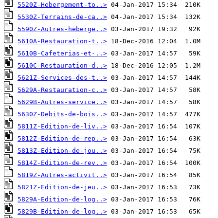
5520Z-Hebergement-to..>
5530Z-Terrains-de-ca..>
5590Z-Autres-heberge..>
5610A-Restauration-t..>
5610B-Cafeterias-et-..>
5610C-Restauration-d..>
5621Z-Services-des-t..>
5629A-Restauration-c..>
5629B-Autres-service..>
5630Z-Debits-de-bois..>
5811Z-Edition-de-liv..>
5812Z-Edition-de-rep..>
5813Z-Edition-de-jou..>
5814Z-Edition-de-rev..>
5819Z-Autres-activit..>
5821Z-Edition-de-jeu..>
5829A-Edition-de-log..>
5829B-Edition-de-log..>