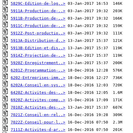
5829C-Edition-de-log..>
5911A-Production-de-..>
5911B-Production-de-..>
5911C-Production-de-..>
5912Z-Post-productio..>
5913A-Distribution-d..>
5913B-Edition-et-dis..>
5914Z-Projection-de-..>
5920Z-Enregistrement..>
6201Z-Programmation-..>
6202-Entreprises-imm..>
6202A-Conseil-en-sys..>
6420Z-Activites-des-..>
6920Z-Activites-comp..>
7010Z-Activites-des-..>
7021Z-Conseil-en-rel..>
7022Z-Conseil-pour-l..>
7111Z-Activites-d-ar..>