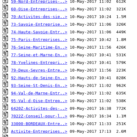
59-Nord-Entreprises-..>
60-Oise-Entreprises-..>
70-Activites-des-sie..>
73-Savoie-Entreprise..>
74-Haute-Savoie-Entr..>
75-Paris-Entreprises..>
76-Seine-Maritime-En..>
77-Seine-et-Marne-En..>
78-Yvelines-Entrepri..>
79-Deux-Sevres-Entre..>
92-Hauts-de-Seine-En..>
93-Seine-St-Denis-En..>
94-Val-de-Marne-Entr..>
95-Val-d-Oise-Entrep..>
6420Z-Activites-des-..>
7022Z-Conseil-pour-l..>
33000-BORDEAUX-Entre..>
Activite-Entreprises..>