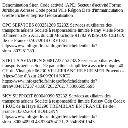
Dénomination Siren Code activité (APE) Secteur d'activité Forme
Juridique Adresse Code postal Ville Région Date d'immatriculation
Greffe Fiche entreprise Géolocalisation
CPC SERVICES 803251289 5223Z Services auxiliaires des
transports aériens Société à responsabilité limitée Paray Vielle Poste
Bâtiment 519 5 ALL du Cdt Mouchotte 91782 WISSOUS CEDEX
Ile-de-France 07/07/2014 CRETEIL
https://www.infogreffe.fr/infogreffe/ficheIdentite.do?
siren=803251289
STELLA AVIATION 804817237 5223Z Services auxiliaires des
transports aériens Société par actions simplifiée à associé unique 40
CH du Vinaigrier 06230 VILLEFRANCHE SUR MER Provence-
Alpes-Côte d'Azur 26/09/2014 NICE
https://www.infogreffe.fr/infogreffe/ficheIdentite.do?
siren=804817237 43.6872632762, 7.33006055695
SKY SUPPORT 800040990 5223Z Services auxiliaires des
transports aériens Société à responsabilité limitée Roissy Cdg Cedex
1 RUE de la Haye 93290 TREMBLAY EN FRANCE Ile-de-
France 10/02/2014 BOBIGNY
https://www.infogreffe.fr/infogreffe/ficheIdentite.do?
siren=800040990 48.9784304121, 2.55468501543