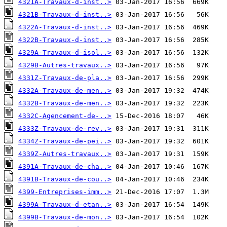
4321A-Travaux-d-inst..>
4321B-Travaux-d-inst..>
4322A-Travaux-d-inst..>
4322B-Travaux-d-inst..>
4329A-Travaux-d-isol..>
4329B-Autres-travaux..>
4331Z-Travaux-de-pla..>
4332A-Travaux-de-men..>
4332B-Travaux-de-men..>
4332C-Agencement-de-..>
4333Z-Travaux-de-rev..>
4334Z-Travaux-de-pei..>
4339Z-Autres-travaux..>
4391A-Travaux-de-cha..>
4391B-Travaux-de-cou..>
4399-Entreprises-imm..>
4399A-Travaux-d-etan..>
4399B-Travaux-de-mon..>