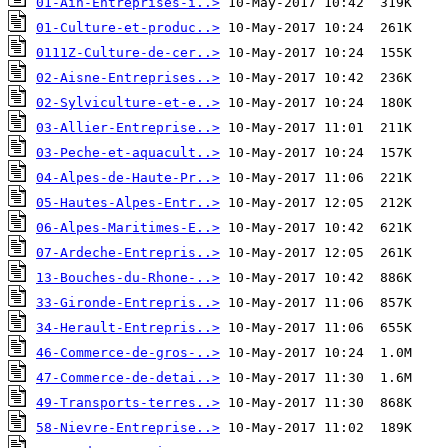
01-Ain-Entreprises-i..>
01-Culture-et-produc..>
0111Z-Culture-de-cer..>
02-Aisne-Entreprises..>
02-Sylviculture-et-e..>
03-Allier-Entreprise..>
03-Peche-et-aquacult..>
04-Alpes-de-Haute-Pr..>
05-Hautes-Alpes-Entr..>
06-Alpes-Maritimes-E..>
07-Ardeche-Entrepris..>
13-Bouches-du-Rhone-..>
33-Gironde-Entrepris..>
34-Herault-Entrepris..>
46-Commerce-de-gros-..>
47-Commerce-de-detai..>
49-Transports-terres..>
58-Nievre-Entreprise..>