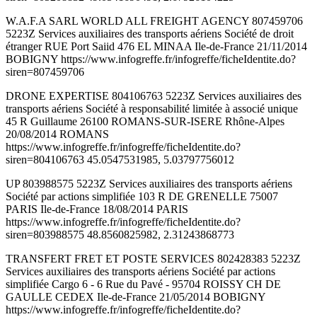
W.A.F.A SARL WORLD ALL FREIGHT AGENCY 807459706
5223Z Services auxiliaires des transports aériens Société de droit
étranger RUE Port Saiid 476 EL MINAA Ile-de-France 21/11/2014
BOBIGNY https://www.infogreffe.fr/infogreffe/ficheIdentite.do?
siren=807459706
DRONE EXPERTISE 804106763 5223Z Services auxiliaires des
transports aériens Société à responsabilité limitée à associé unique
45 R Guillaume 26100 ROMANS-SUR-ISERE Rhône-Alpes
20/08/2014 ROMANS
https://www.infogreffe.fr/infogreffe/ficheIdentite.do?
siren=804106763 45.0547531985, 5.03797756012
UP 803988575 5223Z Services auxiliaires des transports aériens
Société par actions simplifiée 103 R DE GRENELLE 75007
PARIS Ile-de-France 18/08/2014 PARIS
https://www.infogreffe.fr/infogreffe/ficheIdentite.do?
siren=803988575 48.8560825982, 2.31243868773
TRANSFERT FRET ET POSTE SERVICES 802428383 5223Z
Services auxiliaires des transports aériens Société par actions
simplifiée Cargo 6 - 6 Rue du Pavé - 95704 ROISSY CH DE
GAULLE CEDEX Ile-de-France 21/05/2014 BOBIGNY
https://www.infogreffe.fr/infogreffe/ficheIdentite.do?