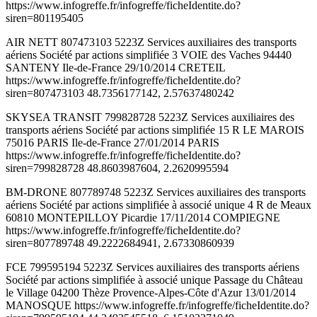
https://www.infogreffe.fr/infogreffe/ficheIdentite.do?
siren=801195405
AIR NETT 807473103 5223Z Services auxiliaires des transports
aériens Société par actions simplifiée 3 VOIE des Vaches 94440
SANTENY Ile-de-France 29/10/2014 CRETEIL
https://www.infogreffe.fr/infogreffe/ficheIdentite.do?
siren=807473103 48.7356177142, 2.57637480242
SKYSEA TRANSIT 799828728 5223Z Services auxiliaires des
transports aériens Société par actions simplifiée 15 R LE MAROIS
75016 PARIS Ile-de-France 27/01/2014 PARIS
https://www.infogreffe.fr/infogreffe/ficheIdentite.do?
siren=799828728 48.8603987604, 2.2620995594
BM-DRONE 807789748 5223Z Services auxiliaires des transports
aériens Société par actions simplifiée à associé unique 4 R de Meaux
60810 MONTEPILLOY Picardie 17/11/2014 COMPIEGNE
https://www.infogreffe.fr/infogreffe/ficheIdentite.do?
siren=807789748 49.2222684941, 2.67330860939
FCE 799595194 5223Z Services auxiliaires des transports aériens
Société par actions simplifiée à associé unique Passage du Château
le Village 04200 Thèze Provence-Alpes-Côte d'Azur 13/01/2014
MANOSQUE https://www.infogreffe.fr/infogreffe/ficheIdentite.do?