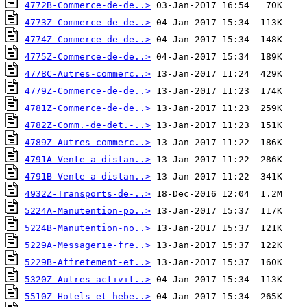
4772B-Commerce-de-de..>
4773Z-Commerce-de-de..>
4774Z-Commerce-de-de..>
4775Z-Commerce-de-de..>
4778C-Autres-commerc..>
4779Z-Commerce-de-de..>
4781Z-Commerce-de-de..>
4782Z-Comm.-de-det.-..>
4789Z-Autres-commerc..>
4791A-Vente-a-distan..>
4791B-Vente-a-distan..>
4932Z-Transports-de-..>
5224A-Manutention-po..>
5224B-Manutention-no..>
5229A-Messagerie-fre..>
5229B-Affretement-et..>
5320Z-Autres-activit..>
5510Z-Hotels-et-hebe..>