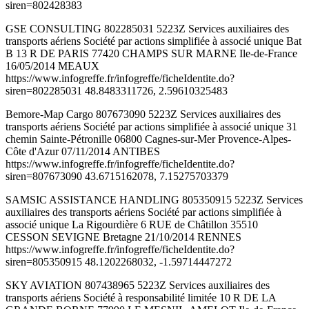
siren=802428383
GSE CONSULTING 802285031 5223Z Services auxiliaires des
transports aériens Société par actions simplifiée à associé unique Bat
B 13 R DE PARIS 77420 CHAMPS SUR MARNE Ile-de-France
16/05/2014 MEAUX
https://www.infogreffe.fr/infogreffe/ficheIdentite.do?
siren=802285031 48.8483311726, 2.59610325483
Bemore-Map Cargo 807673090 5223Z Services auxiliaires des
transports aériens Société par actions simplifiée à associé unique 31
chemin Sainte-Pétronille 06800 Cagnes-sur-Mer Provence-Alpes-
Côte d'Azur 07/11/2014 ANTIBES
https://www.infogreffe.fr/infogreffe/ficheIdentite.do?
siren=807673090 43.6715162078, 7.15275703379
SAMSIC ASSISTANCE HANDLING 805350915 5223Z Services
auxiliaires des transports aériens Société par actions simplifiée à
associé unique La Rigourdière 6 RUE de Châtillon 35510
CESSON SEVIGNE Bretagne 21/10/2014 RENNES
https://www.infogreffe.fr/infogreffe/ficheIdentite.do?
siren=805350915 48.1202268032, -1.59714447272
SKY AVIATION 807438965 5223Z Services auxiliaires des
transports aériens Société à responsabilité limitée 10 R DE LA