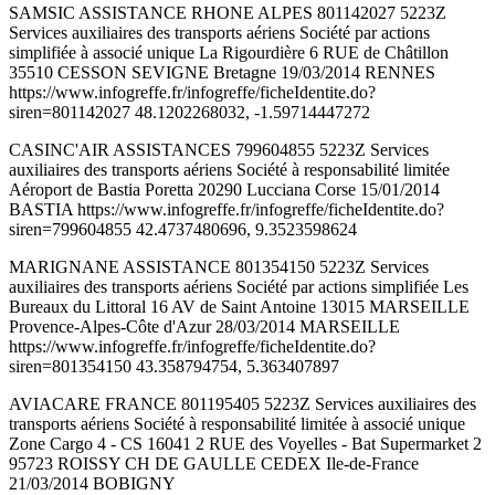
SAMSIC ASSISTANCE RHONE ALPES 801142027 5223Z
Services auxiliaires des transports aériens Société par actions
simplifiée à associé unique La Rigourdière 6 RUE de Châtillon
35510 CESSON SEVIGNE Bretagne 19/03/2014 RENNES
https://www.infogreffe.fr/infogreffe/ficheIdentite.do?
siren=801142027 48.1202268032, -1.59714447272
CASINC'AIR ASSISTANCES 799604855 5223Z Services
auxiliaires des transports aériens Société à responsabilité limitée
Aéroport de Bastia Poretta 20290 Lucciana Corse 15/01/2014
BASTIA https://www.infogreffe.fr/infogreffe/ficheIdentite.do?
siren=799604855 42.4737480696, 9.3523598624
MARIGNANE ASSISTANCE 801354150 5223Z Services
auxiliaires des transports aériens Société par actions simplifiée Les
Bureaux du Littoral 16 AV de Saint Antoine 13015 MARSEILLE
Provence-Alpes-Côte d'Azur 28/03/2014 MARSEILLE
https://www.infogreffe.fr/infogreffe/ficheIdentite.do?
siren=801354150 43.358794754, 5.363407897
AVIACARE FRANCE 801195405 5223Z Services auxiliaires des
transports aériens Société à responsabilité limitée à associé unique
Zone Cargo 4 - CS 16041 2 RUE des Voyelles - Bat Supermarket 2
95723 ROISSY CH DE GAULLE CEDEX Ile-de-France
21/03/2014 BOBIGNY