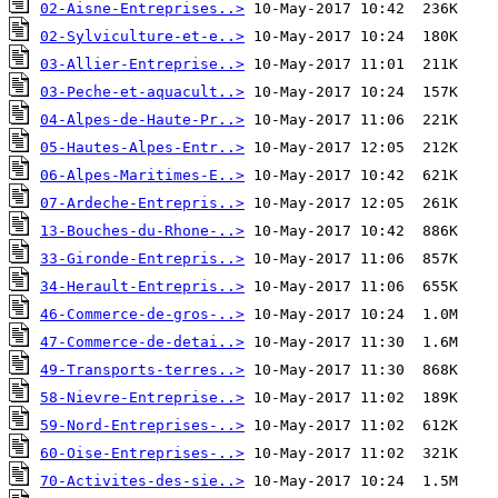
02-Aisne-Entreprises..>
02-Sylviculture-et-e..>
03-Allier-Entreprise..>
03-Peche-et-aquacult..>
04-Alpes-de-Haute-Pr..>
05-Hautes-Alpes-Entr..>
06-Alpes-Maritimes-E..>
07-Ardeche-Entrepris..>
13-Bouches-du-Rhone-..>
33-Gironde-Entrepris..>
34-Herault-Entrepris..>
46-Commerce-de-gros-..>
47-Commerce-de-detai..>
49-Transports-terres..>
58-Nievre-Entreprise..>
59-Nord-Entreprises-..>
60-Oise-Entreprises-..>
70-Activites-des-sie..>