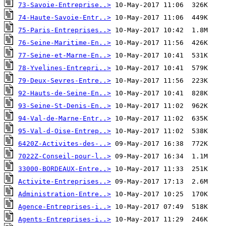
73-Savoie-Entreprise..>
74-Haute-Savoie-Entr..>
75-Paris-Entreprises..>
76-Seine-Maritime-En..>
77-Seine-et-Marne-En..>
78-Yvelines-Entrepri..>
79-Deux-Sevres-Entre..>
92-Hauts-de-Seine-En..>
93-Seine-St-Denis-En..>
94-Val-de-Marne-Entr..>
95-Val-d-Oise-Entrep..>
6420Z-Activites-des-..>
7022Z-Conseil-pour-l..>
33000-BORDEAUX-Entre..>
Activite-Entreprises..>
Administration-Entre..>
Agence-Entreprises-i..>
Agents-Entreprises-i..>