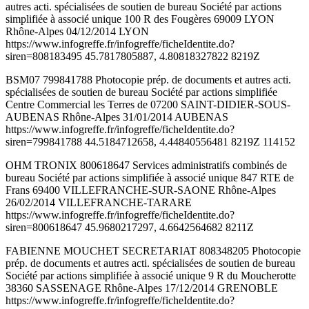
autres acti. spécialisées de soutien de bureau Société par actions
simplifiée à associé unique 100 R des Fougères 69009 LYON
Rhône-Alpes 04/12/2014 LYON
https://www.infogreffe.fr/infogreffe/ficheIdentite.do?
siren=808183495 45.7817805887, 4.80818327822 8219Z
BSM07 799841788 Photocopie prép. de documents et autres acti.
spécialisées de soutien de bureau Société par actions simplifiée
Centre Commercial les Terres de 07200 SAINT-DIDIER-SOUS-
AUBENAS Rhône-Alpes 31/01/2014 AUBENAS
https://www.infogreffe.fr/infogreffe/ficheIdentite.do?
siren=799841788 44.5184712658, 4.44840556481 8219Z 114152
OHM TRONIX 800618647 Services administratifs combinés de
bureau Société par actions simplifiée à associé unique 847 RTE de
Frans 69400 VILLEFRANCHE-SUR-SAONE Rhône-Alpes
26/02/2014 VILLEFRANCHE-TARARE
https://www.infogreffe.fr/infogreffe/ficheIdentite.do?
siren=800618647 45.9680217297, 4.6642564682 8211Z
FABIENNE MOUCHET SECRETARIAT 808348205 Photocopie
prép. de documents et autres acti. spécialisées de soutien de bureau
Société par actions simplifiée à associé unique 9 R du Moucherotte
38360 SASSENAGE Rhône-Alpes 17/12/2014 GRENOBLE
https://www.infogreffe.fr/infogreffe/ficheIdentite.do?