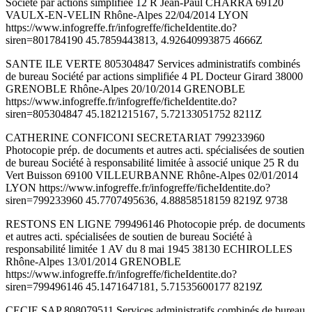
Société par actions simplifiée 12 R Jean-Paul CHARRA 69120
VAULX-EN-VELIN Rhône-Alpes 22/04/2014 LYON
https://www.infogreffe.fr/infogreffe/ficheIdentite.do?
siren=801784190 45.7859443813, 4.92640993875 4666Z
SANTE ILE VERTE 805304847 Services administratifs combinés
de bureau Société par actions simplifiée 4 PL Docteur Girard 38000
GRENOBLE Rhône-Alpes 20/10/2014 GRENOBLE
https://www.infogreffe.fr/infogreffe/ficheIdentite.do?
siren=805304847 45.1821215167, 5.72133051752 8211Z
CATHERINE CONFICONI SECRETARIAT 799233960
Photocopie prép. de documents et autres acti. spécialisées de soutien
de bureau Société à responsabilité limitée à associé unique 25 R du
Vert Buisson 69100 VILLEURBANNE Rhône-Alpes 02/01/2014
LYON https://www.infogreffe.fr/infogreffe/ficheIdentite.do?
siren=799233960 45.7707495636, 4.88858518159 8219Z 9738
RESTONS EN LIGNE 799496146 Photocopie prép. de documents
et autres acti. spécialisées de soutien de bureau Société à
responsabilité limitée 1 AV du 8 mai 1945 38130 ECHIROLLES
Rhône-Alpes 13/01/2014 GRENOBLE
https://www.infogreffe.fr/infogreffe/ficheIdentite.do?
siren=799496146 45.1471647181, 5.71535600177 8219Z
CECIE SAP 808079511 Services administratifs combinés de bureau