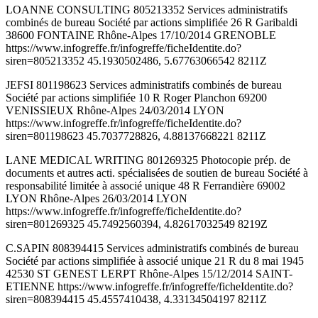
LOANNE CONSULTING 805213352 Services administratifs
combinés de bureau Société par actions simplifiée 26 R Garibaldi
38600 FONTAINE Rhône-Alpes 17/10/2014 GRENOBLE
https://www.infogreffe.fr/infogreffe/ficheIdentite.do?
siren=805213352 45.1930502486, 5.67763066542 8211Z
JEFSI 801198623 Services administratifs combinés de bureau
Société par actions simplifiée 10 R Roger Planchon 69200
VENISSIEUX Rhône-Alpes 24/03/2014 LYON
https://www.infogreffe.fr/infogreffe/ficheIdentite.do?
siren=801198623 45.7037728826, 4.88137668221 8211Z
LANE MEDICAL WRITING 801269325 Photocopie prép. de
documents et autres acti. spécialisées de soutien de bureau Société à
responsabilité limitée à associé unique 48 R Ferrandière 69002
LYON Rhône-Alpes 26/03/2014 LYON
https://www.infogreffe.fr/infogreffe/ficheIdentite.do?
siren=801269325 45.7492560394, 4.82617032549 8219Z
C.SAPIN 808394415 Services administratifs combinés de bureau
Société par actions simplifiée à associé unique 21 R du 8 mai 1945
42530 ST GENEST LERPT Rhône-Alpes 15/12/2014 SAINT-
ETIENNE https://www.infogreffe.fr/infogreffe/ficheIdentite.do?
siren=808394415 45.4557410438, 4.33134504197 8211Z