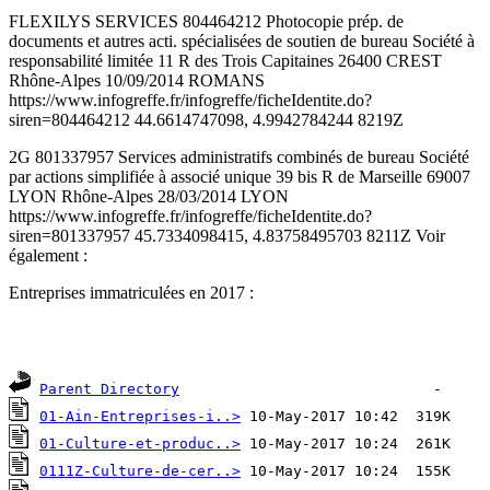
FLEXILYS SERVICES 804464212 Photocopie prép. de
documents et autres acti. spécialisées de soutien de bureau Société à
responsabilité limitée 11 R des Trois Capitaines 26400 CREST
Rhône-Alpes 10/09/2014 ROMANS
https://www.infogreffe.fr/infogreffe/ficheIdentite.do?
siren=804464212 44.6614747098, 4.9942784244 8219Z
2G 801337957 Services administratifs combinés de bureau Société
par actions simplifiée à associé unique 39 bis R de Marseille 69007
LYON Rhône-Alpes 28/03/2014 LYON
https://www.infogreffe.fr/infogreffe/ficheIdentite.do?
siren=801337957 45.7334098415, 4.83758495703 8211Z Voir
également :
Entreprises immatriculées en 2017 :
Parent Directory
01-Ain-Entreprises-i..>
01-Culture-et-produc..>
0111Z-Culture-de-cer..>