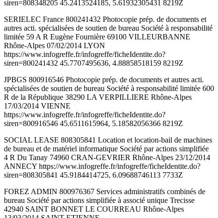
siren=808348205 45.2413524185, 5.61932305431 8219Z
SERIELEC France 800241432 Photocopie prép. de documents et
autres acti. spécialisées de soutien de bureau Société à responsabilité
limitée 59 A R Eugène Fournière 69100 VILLEURBANNE
Rhône-Alpes 07/02/2014 LYON
https://www.infogreffe.fr/infogreffe/ficheIdentite.do?
siren=800241432 45.7707495636, 4.88858518159 8219Z
JPBGS 800916546 Photocopie prép. de documents et autres acti.
spécialisées de soutien de bureau Société à responsabilité limitée 600
R de la République 38290 LA VERPILLIERE Rhône-Alpes
17/03/2014 VIENNE
https://www.infogreffe.fr/infogreffe/ficheIdentite.do?
siren=800916546 45.6511615964, 5.18582056366 8219Z
SOCIAL LEASE 808305841 Location et location-bail de machines
de bureau et de matériel informatique Société par actions simplifiée
4 R Du Tanay 74960 CRAN-GEVRIER Rhône-Alpes 23/12/2014
ANNECY https://www.infogreffe.fr/infogreffe/ficheIdentite.do?
siren=808305841 45.9184414725, 6.09688746113 7733Z
FOREZ ADMIN 800976367 Services administratifs combinés de
bureau Société par actions simplifiée à associé unique Trecisse
42940 SAINT BONNET LE COURREAU Rhône-Alpes
13/03/2014 SAINT-ETIENNE