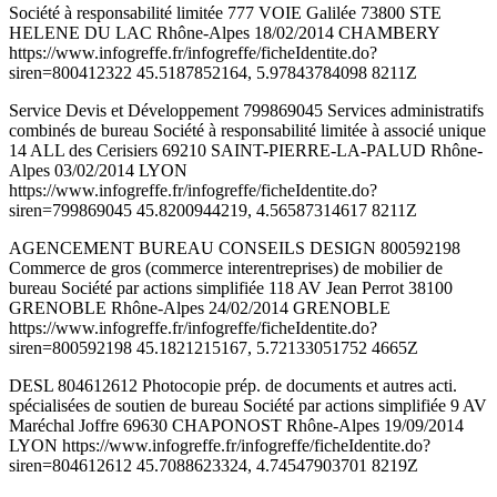
Société à responsabilité limitée 777 VOIE Galilée 73800 STE
HELENE DU LAC Rhône-Alpes 18/02/2014 CHAMBERY
https://www.infogreffe.fr/infogreffe/ficheIdentite.do?
siren=800412322 45.5187852164, 5.97843784098 8211Z
Service Devis et Développement 799869045 Services administratifs
combinés de bureau Société à responsabilité limitée à associé unique
14 ALL des Cerisiers 69210 SAINT-PIERRE-LA-PALUD Rhône-
Alpes 03/02/2014 LYON
https://www.infogreffe.fr/infogreffe/ficheIdentite.do?
siren=799869045 45.8200944219, 4.56587314617 8211Z
AGENCEMENT BUREAU CONSEILS DESIGN 800592198
Commerce de gros (commerce interentreprises) de mobilier de
bureau Société par actions simplifiée 118 AV Jean Perrot 38100
GRENOBLE Rhône-Alpes 24/02/2014 GRENOBLE
https://www.infogreffe.fr/infogreffe/ficheIdentite.do?
siren=800592198 45.1821215167, 5.72133051752 4665Z
DESL 804612612 Photocopie prép. de documents et autres acti.
spécialisées de soutien de bureau Société par actions simplifiée 9 AV
Maréchal Joffre 69630 CHAPONOST Rhône-Alpes 19/09/2014
LYON https://www.infogreffe.fr/infogreffe/ficheIdentite.do?
siren=804612612 45.7088623324, 4.74547903701 8219Z