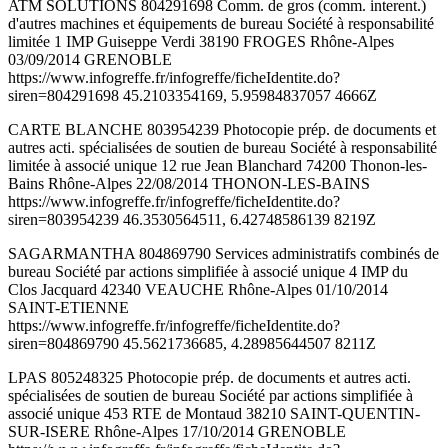
ATM SOLUTIONS 804291698 Comm. de gros (comm. interent.)
d'autres machines et équipements de bureau Société à responsabilité
limitée 1 IMP Guiseppe Verdi 38190 FROGES Rhône-Alpes
03/09/2014 GRENOBLE
https://www.infogreffe.fr/infogreffe/ficheIdentite.do?
siren=804291698 45.2103354169, 5.95984837057 4666Z
CARTE BLANCHE 803954239 Photocopie prép. de documents et
autres acti. spécialisées de soutien de bureau Société à responsabilité
limitée à associé unique 12 rue Jean Blanchard 74200 Thonon-les-
Bains Rhône-Alpes 22/08/2014 THONON-LES-BAINS
https://www.infogreffe.fr/infogreffe/ficheIdentite.do?
siren=803954239 46.3530564511, 6.42748586139 8219Z
SAGARMANTHA 804869790 Services administratifs combinés de
bureau Société par actions simplifiée à associé unique 4 IMP du
Clos Jacquard 42340 VEAUCHE Rhône-Alpes 01/10/2014
SAINT-ETIENNE
https://www.infogreffe.fr/infogreffe/ficheIdentite.do?
siren=804869790 45.5621736685, 4.28985644507 8211Z
LPAS 805248325 Photocopie prép. de documents et autres acti.
spécialisées de soutien de bureau Société par actions simplifiée à
associé unique 453 RTE de Montaud 38210 SAINT-QUENTIN-
SUR-ISERE Rhône-Alpes 17/10/2014 GRENOBLE