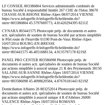
LF CONSEIL 803386804 Services administratifs combinés de
bureau Société à responsabilité limitée 267 CHE de l'Islon 38670
CHASSE-SUR-RHONE Rhône-Alpes 08/07/2014 VIENNE
https://www.infogreffe.fr/infogreffe/ficheIdentite.do?
siren=803386804 45.5797669773, 4.81420294395 8211Z
CYNARA 803441575 Photocopie prép. de documents et autres
acti. spécialisées de soutien de bureau Société par actions simplifiée
le Pôrt route de Fleurville 01190 Pont-de-Vaux Rhône-Alpes
10/07/2014 BOURG-EN-BRESSE
https://www.infogreffe.fr/infogreffe/ficheIdentite.do?
siren=803441575 46.4051688134, 4.9135797178 8219Z
PANEL PRO CENTER 803586098 Photocopie prép. de
documents et autres acti. spécialisées de soutien de bureau Société
par actions simplifiée à associé unique 21 R des Peymenards 38150
SALAISE-SUR-SANNE Rhône-Alpes 18/07/2014 VIENNE
https://www.infogreffe.fr/infogreffe/ficheIdentite.do?
siren=803586098 45.4098620584, 4.87676181443 8219Z
Domiciliation Affaires 26 803252014 Photocopie prép. de
documents et autres acti. spécialisées de soutien de bureau Société
par actions simplifiée à associé unique 4 R d'Athènes 26000
VALENCE Rhône-Alpes 18/07/2014 ROMANS