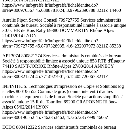
https://www.infogreffe.fr/infogreffe/ficheIdentite.do?
siren=800976367 45.6388781024, 3.97962390788 8211Z 14460
Aurelie Pipon Service Conseil 799727755 Services administratifs
combinés de bureau Société à responsabilité limitée à associé unique
307 CHE de Bois Raby 69380 DOMMARTIN Rhône-Alpes
21/01/2014 LYON
https://www.infogreffe.fr/infogreffe/ficheIdentite.do?
siren=799727755 45.8707328935, 4.64232097973 8211Z 85338
API 3074 800821274 Services administratifs combinés de bureau
Société à responsabilité limitée à associé unique 858 RTE d'Épagny
74410 SAINT-JORIOZ Rhône-Alpes 27/03/2014 ANNECY
https://www.infogreffe.fr/infogreffe/ficheIdentite.do?
siren=800821274 45.7714927901, 6.15405726067 8211Z
INFINITICS. Technologies d'Impression de Copie et Solutions log
icielles 800196552 Comm. de gros (comm. interent.) d'autres
machines et équipements de bureau Société par actions simplifiée à
associé unique 15 R du Tourillon 69290 CRAPONNE Rhône-
Alpes 05/02/2014 LYON
https://www.infogreffe.fr/infogreffe/ficheIdentite.do?
siren=800196552 45.7462853462, 4.72672357999 4666Z
ECDC 800412322 Services administratifs combinés de bureau