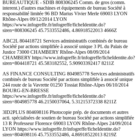
BUREAUTIQUE - SDIB 808306245 Comm. de gros (comm.
interent.) d'autres machines et équipements de bureau Société à
responsabilité limitée 96 BD Marius Vivier Merle 69003 LYON
Rhône-Alpes 09/12/2014 LYON
https://www.infogreffe.fr/infogreffe/ficheIdentite.do?
siren=808306245 45.7533552486, 4.86918522013 4666Z
ABC2L 804418721 Services administratifs combinés de bureau
Société par actions simplifiée à associé unique 3 PL du Palais de
Justice 73000 CHAMBERY Rhône-Alpes 08/09/2014
CHAMBERY https://www.infogreffe.fr/infogreffe/ficheIdentite.do?
siren=804418721 45.583182552, 5.90903392417 8211Z
AS FINANCE CONSULTING 804985778 Services administratifs
combinés de bureau Société par actions simplifiée à associé unique
244 route de la Vavrette 01250 Tossiat Rhône-Alpes 06/10/2014
BOURG-EN-BRESSE
https://www.infogreffe.fr/infogreffe/ficheIdentite.do?
siren=804985778 46.2150037064, 5.31215372338 8211Z
3ID2PLUS 804698116 Photocopie prép. de documents et autres
acti. spécialisées de soutien de bureau Société par actions simplifiée
13 R Professeur Florence 69003 LYON Rhône-Alpes 24/09/2014
LYON https://www.infogreffe.fr/infogreffe/ficheIdentite.do?
siren=804698116 45.7533552486, 4.86918522013 8219Z