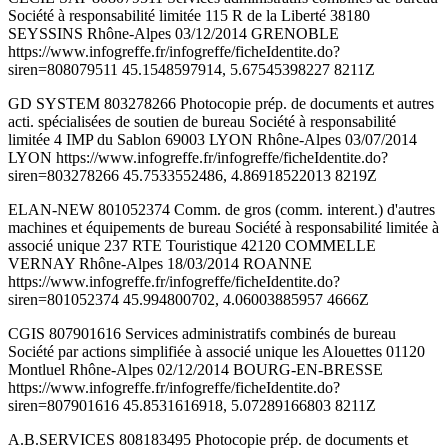
Société à responsabilité limitée 115 R de la Liberté 38180
SEYSSINS Rhône-Alpes 03/12/2014 GRENOBLE
https://www.infogreffe.fr/infogreffe/ficheIdentite.do?
siren=808079511 45.1548597914, 5.67545398227 8211Z
GD SYSTEM 803278266 Photocopie prép. de documents et autres
acti. spécialisées de soutien de bureau Société à responsabilité
limitée 4 IMP du Sablon 69003 LYON Rhône-Alpes 03/07/2014
LYON https://www.infogreffe.fr/infogreffe/ficheIdentite.do?
siren=803278266 45.7533552486, 4.86918522013 8219Z
ELAN-NEW 801052374 Comm. de gros (comm. interent.) d'autres
machines et équipements de bureau Société à responsabilité limitée à
associé unique 237 RTE Touristique 42120 COMMELLE
VERNAY Rhône-Alpes 18/03/2014 ROANNE
https://www.infogreffe.fr/infogreffe/ficheIdentite.do?
siren=801052374 45.994800702, 4.06003885957 4666Z
CGIS 807901616 Services administratifs combinés de bureau
Société par actions simplifiée à associé unique les Alouettes 01120
Montluel Rhône-Alpes 02/12/2014 BOURG-EN-BRESSE
https://www.infogreffe.fr/infogreffe/ficheIdentite.do?
siren=807901616 45.8531616918, 5.07289166803 8211Z
A.B.SERVICES 808183495 Photocopie prép. de documents et