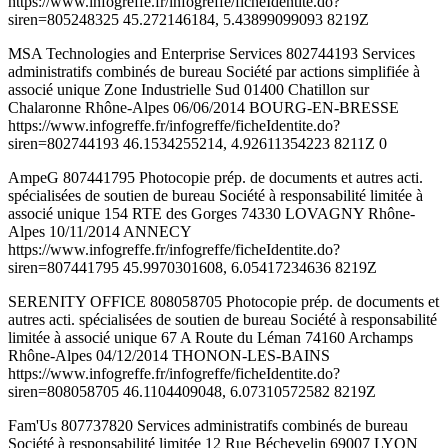
https://www.infogreffe.fr/infogreffe/ficheIdentite.do?
siren=805248325 45.272146184, 5.43899099093 8219Z
MSA Technologies and Enterprise Services 802744193 Services
administratifs combinés de bureau Société par actions simplifiée à
associé unique Zone Industrielle Sud 01400 Chatillon sur
Chalaronne Rhône-Alpes 06/06/2014 BOURG-EN-BRESSE
https://www.infogreffe.fr/infogreffe/ficheIdentite.do?
siren=802744193 46.1534255214, 4.92611354223 8211Z 0
AmpeG 807441795 Photocopie prép. de documents et autres acti.
spécialisées de soutien de bureau Société à responsabilité limitée à
associé unique 154 RTE des Gorges 74330 LOVAGNY Rhône-
Alpes 10/11/2014 ANNECY
https://www.infogreffe.fr/infogreffe/ficheIdentite.do?
siren=807441795 45.9970301608, 6.05417234636 8219Z
SERENITY OFFICE 808058705 Photocopie prép. de documents et
autres acti. spécialisées de soutien de bureau Société à responsabilité
limitée à associé unique 67 A Route du Léman 74160 Archamps
Rhône-Alpes 04/12/2014 THONON-LES-BAINS
https://www.infogreffe.fr/infogreffe/ficheIdentite.do?
siren=808058705 46.1104409048, 6.07310572582 8219Z
Fam'Us 807737820 Services administratifs combinés de bureau
Société à responsabilité limitée 12 Rue Béchevelin 69007 LYON