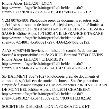
Rhône-Alpes 13/11/2014 LYON
https://www.infogreffe.fr/infogreffe/ficheIdentite.do?
siren=807737820 45.7334098415, 4.83758495703 8211Z
V2M 807654801 Photocopie prép. de documents et autres acti.
spécialisées de soutien de bureau Société à responsabilité limitée à
associé unique 52 R des Acacias 69400 VILLEFRANCHE-SUR-
SAONE Rhône-Alpes 10/11/2014 VILLEFRANCHE-TARARE
https://www.infogreffe.fr/infogreffe/ficheIdentite.do?
siren=807654801 45.9680217297, 4.6642564682 8219Z
AJAS 807697446 Services administratifs combinés de bureau
Société à responsabilité limitée 23 RUE Bornand 73730 CEVINS
Rhône-Alpes 12/11/2014 CHAMBERY
https://www.infogreffe.fr/infogreffe/ficheIdentite.do?
siren=807697446 45.5705817374, 6.42314451894 8211Z
SB BATIMENT 802491027 Photocopie prép. de documents et
autres acti. spécialisées de soutien de bureau Société par actions
simplifiée à associé unique Le Gué des Planches 73610 ST ALBAN
DE MONTBEL Rhône-Alpes 27/05/2014 CHAMBERY
https://www.infogreffe.fr/infogreffe/ficheIdentite.do?
siren=802491027 45.5141356972, 5.77930411133 8219Z
SOCIETE DE DISTRIBUTION INFORMATIQUE ET