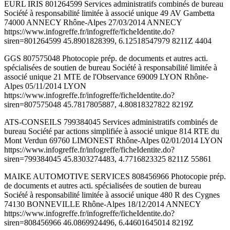
EURL IRIS 801264599 Services administratifs combinés de bureau
Société à responsabilité limitée à associé unique 49 AV Gambetta
74000 ANNECY Rhône-Alpes 27/03/2014 ANNECY
https://www.infogreffe.fr/infogreffe/ficheIdentite.do?
siren=801264599 45.8901828399, 6.12518547979 8211Z 4404
GGS 807575048 Photocopie prép. de documents et autres acti.
spécialisées de soutien de bureau Société à responsabilité limitée à
associé unique 21 MTE de l'Observance 69009 LYON Rhône-
Alpes 05/11/2014 LYON
https://www.infogreffe.fr/infogreffe/ficheIdentite.do?
siren=807575048 45.7817805887, 4.80818327822 8219Z
ATS-CONSEILS 799384045 Services administratifs combinés de
bureau Société par actions simplifiée à associé unique 814 RTE du
Mont Verdun 69760 LIMONEST Rhône-Alpes 02/01/2014 LYON
https://www.infogreffe.fr/infogreffe/ficheIdentite.do?
siren=799384045 45.8303274483, 4.7716823325 8211Z 55861
MAIKE AUTOMOTIVE SERVICES 808456966 Photocopie prép.
de documents et autres acti. spécialisées de soutien de bureau
Société à responsabilité limitée à associé unique 480 R des Cygnes
74130 BONNEVILLE Rhône-Alpes 18/12/2014 ANNECY
https://www.infogreffe.fr/infogreffe/ficheIdentite.do?
siren=808456966 46.0869924496, 6.44601645014 8219Z