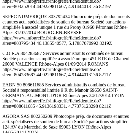
https://www.infogreffe.fr/infogreffe/ficheIdentite.do?
siren=803252014 44.9229811667, 4.91444013136 8219Z
SEPEC NUMERIQUE 803795434 Photocopie prép. de documents
et autres acti. spécialisées de soutien de bureau Société par actions
simplifiée à associé unique 1 rue du Prony 01960 Péronnas Rhône-
Alpes 31/07/2014 BOURG-EN-BRESSE
https://www.infogreffe.fr/infogreffe/ficheIdentite.do?
siren=803795434 46.1385540577, 5.17887070992 8219Z
C.O.R.A 804283687 Services administratifs combinés de bureau
Société par actions simplifiée à associé unique 451 RTE de Chabeuil
26000 VALENCE Rhône-Alpes 01/09/2014 ROMANS
https://www.infogreffe.fr/infogreffe/ficheIdentite.do?
siren=804283687 44.9229811667, 4.91444013136 8211Z
EABN 50 808611685 Services administratifs combinés de bureau
Société à responsabilité limitée 9 R du Manoir 69650 SAINT-
GERMAIN-AU-MONT-D'OR Rhône-Alpes 24/12/2014 LYON
https://www.infogreffe.fr/infogreffe/ficheIdentite.do?
siren=808611685 45.9136198331, 4.77375123298 8211Z
AGORA SAS 802250209 Photocopie prép. de documents et autres
acti. spécialisées de soutien de bureau Société par actions simplifiée
124 AV du Maréchal de Saxe 69003 LYON Rhône-Alpes
14/05/2014 LYON