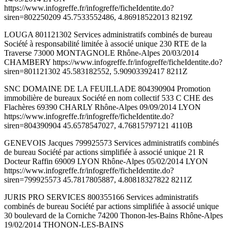
https://www.infogreffe.fr/infogreffe/ficheIdentite.do?
siren=802250209 45.7533552486, 4.86918522013 8219Z
LOUGA 801121302 Services administratifs combinés de bureau
Société à responsabilité limitée à associé unique 230 RTE de la
Traverse 73000 MONTAGNOLE Rhône-Alpes 20/03/2014
CHAMBERY https://www.infogreffe.fr/infogreffe/ficheIdentite.do?
siren=801121302 45.583182552, 5.90903392417 8211Z
SNC DOMAINE DE LA FEUILLADE 804390904 Promotion
immobilière de bureaux Société en nom collectif 533 C CHE des
Flachères 69390 CHARLY Rhône-Alpes 09/09/2014 LYON
https://www.infogreffe.fr/infogreffe/ficheIdentite.do?
siren=804390904 45.6578547027, 4.76815797121 4110B
GENEVOIS Jacques 799925573 Services administratifs combinés
de bureau Société par actions simplifiée à associé unique 21 R
Docteur Raffin 69009 LYON Rhône-Alpes 05/02/2014 LYON
https://www.infogreffe.fr/infogreffe/ficheIdentite.do?
siren=799925573 45.7817805887, 4.80818327822 8211Z
JURIS PRO SERVICES 800355166 Services administratifs
combinés de bureau Société par actions simplifiée à associé unique
30 boulevard de la Corniche 74200 Thonon-les-Bains Rhône-Alpes
19/02/2014 THONON-LES-BAINS