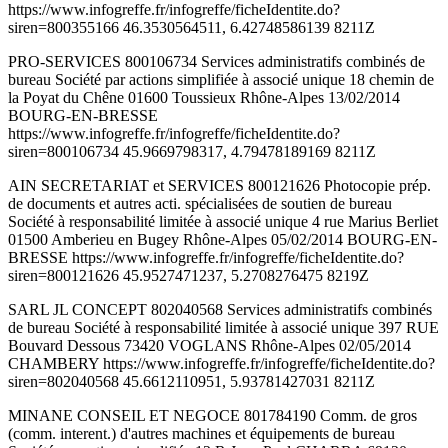
https://www.infogreffe.fr/infogreffe/ficheIdentite.do?
siren=800355166 46.3530564511, 6.42748586139 8211Z
PRO-SERVICES 800106734 Services administratifs combinés de
bureau Société par actions simplifiée à associé unique 18 chemin de
la Poyat du Chêne 01600 Toussieux Rhône-Alpes 13/02/2014
BOURG-EN-BRESSE
https://www.infogreffe.fr/infogreffe/ficheIdentite.do?
siren=800106734 45.9669798317, 4.79478189169 8211Z
AIN SECRETARIAT et SERVICES 800121626 Photocopie prép.
de documents et autres acti. spécialisées de soutien de bureau
Société à responsabilité limitée à associé unique 4 rue Marius Berliet
01500 Amberieu en Bugey Rhône-Alpes 05/02/2014 BOURG-EN-
BRESSE https://www.infogreffe.fr/infogreffe/ficheIdentite.do?
siren=800121626 45.9527471237, 5.2708276475 8219Z
SARL JL CONCEPT 802040568 Services administratifs combinés
de bureau Société à responsabilité limitée à associé unique 397 RUE
Bouvard Dessous 73420 VOGLANS Rhône-Alpes 02/05/2014
CHAMBERY https://www.infogreffe.fr/infogreffe/ficheIdentite.do?
siren=802040568 45.6612110951, 5.93781427031 8211Z
MINANE CONSEIL ET NEGOCE 801784190 Comm. de gros
(comm. interent.) d'autres machines et équipements de bureau