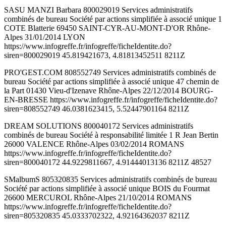
SASU MANZI Barbara 800029019 Services administratifs
combinés de bureau Société par actions simplifiée à associé unique 1
COTE Blatterie 69450 SAINT-CYR-AU-MONT-D'OR Rhône-
Alpes 31/01/2014 LYON
https://www.infogreffe.fr/infogreffe/ficheIdentite.do?
siren=800029019 45.819421673, 4.81813452511 8211Z
PRO'GEST.COM 808552749 Services administratifs combinés de
bureau Société par actions simplifiée à associé unique 47 chemin de
la Part 01430 Vieu-d'Izenave Rhône-Alpes 22/12/2014 BOURG-
EN-BRESSE https://www.infogreffe.fr/infogreffe/ficheIdentite.do?
siren=808552749 46.0381623415, 5.52447901164 8211Z
DREAM SOLUTIONS 800040172 Services administratifs
combinés de bureau Société à responsabilité limitée 1 R Jean Bertin
26000 VALENCE Rhône-Alpes 03/02/2014 ROMANS
https://www.infogreffe.fr/infogreffe/ficheIdentite.do?
siren=800040172 44.9229811667, 4.91444013136 8211Z 48527
SMalbumS 805320835 Services administratifs combinés de bureau
Société par actions simplifiée à associé unique BOIS du Fourmat
26600 MERCUROL Rhône-Alpes 21/10/2014 ROMANS
https://www.infogreffe.fr/infogreffe/ficheIdentite.do?
siren=805320835 45.0333702322, 4.92164362037 8211Z