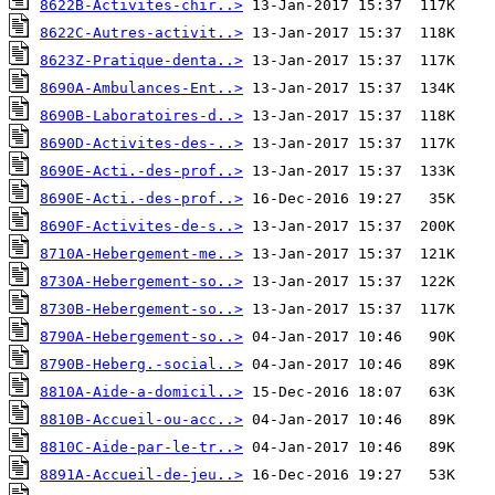
8622B-Activites-chir..>
8622C-Autres-activit..>
8623Z-Pratique-denta..>
8690A-Ambulances-Ent..>
8690B-Laboratoires-d..>
8690D-Activites-des-..>
8690E-Acti.-des-prof..>
8690E-Acti.-des-prof..>
8690F-Activites-de-s..>
8710A-Hebergement-me..>
8730A-Hebergement-so..>
8730B-Hebergement-so..>
8790A-Hebergement-so..>
8790B-Heberg.-social..>
8810A-Aide-a-domicil..>
8810B-Accueil-ou-acc..>
8810C-Aide-par-le-tr..>
8891A-Accueil-de-jeu..>