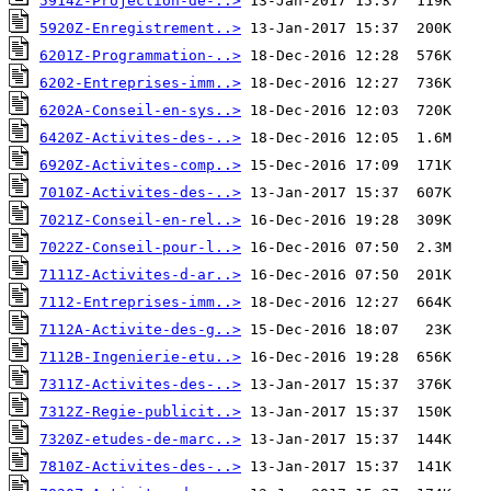
5914Z-Projection-de-..>
5920Z-Enregistrement..>
6201Z-Programmation-..>
6202-Entreprises-imm..>
6202A-Conseil-en-sys..>
6420Z-Activites-des-..>
6920Z-Activites-comp..>
7010Z-Activites-des-..>
7021Z-Conseil-en-rel..>
7022Z-Conseil-pour-l..>
7111Z-Activites-d-ar..>
7112-Entreprises-imm..>
7112A-Activite-des-g..>
7112B-Ingenierie-etu..>
7311Z-Activites-des-..>
7312Z-Regie-publicit..>
7320Z-etudes-de-marc..>
7810Z-Activites-des-..>