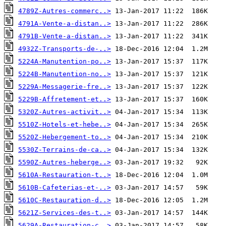
4789Z-Autres-commerc..>
4791A-Vente-a-distan..>
4791B-Vente-a-distan..>
4932Z-Transports-de-..>
5224A-Manutention-po..>
5224B-Manutention-no..>
5229A-Messagerie-fre..>
5229B-Affretement-et..>
5320Z-Autres-activit..>
5510Z-Hotels-et-hebe..>
5520Z-Hebergement-to..>
5530Z-Terrains-de-ca..>
5590Z-Autres-heberge..>
5610A-Restauration-t..>
5610B-Cafeterias-et-..>
5610C-Restauration-d..>
5621Z-Services-des-t..>
5629A-Restauration-c..>