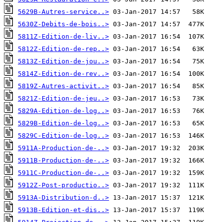
5629B-Autres-service..>
5630Z-Debits-de-bois..>
5811Z-Edition-de-liv..>
5812Z-Edition-de-rep..>
5813Z-Edition-de-jou..>
5814Z-Edition-de-rev..>
5819Z-Autres-activit..>
5821Z-Edition-de-jeu..>
5829A-Edition-de-log..>
5829B-Edition-de-log..>
5829C-Edition-de-log..>
5911A-Production-de-..>
5911B-Production-de-..>
5911C-Production-de-..>
5912Z-Post-productio..>
5913A-Distribution-d..>
5913B-Edition-et-dis..>