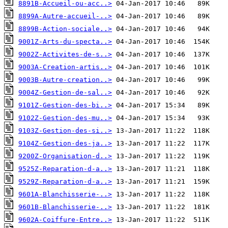
8891B-Accueil-ou-acc..>
8899A-Autre-accueil-..>
8899B-Action-sociale..>
9001Z-Arts-du-specta..>
9002Z-Activites-de-s..>
9003A-Creation-artis..>
9003B-Autre-creation..>
9004Z-Gestion-de-sal..>
9101Z-Gestion-des-bi..>
9102Z-Gestion-des-mu..>
9103Z-Gestion-des-si..>
9104Z-Gestion-des-ja..>
9200Z-Organisation-d..>
9525Z-Reparation-d-a..>
9529Z-Reparation-d-a..>
9601A-Blanchisserie-..>
9601B-Blanchisserie-..>
9602A-Coiffure-Entre..>