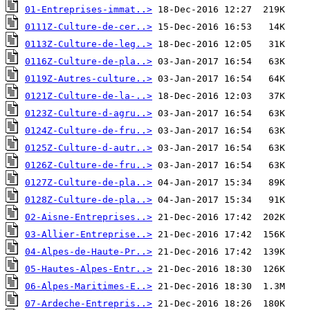
01-Entreprises-immat..>
0111Z-Culture-de-cer..>
0113Z-Culture-de-leg..>
0116Z-Culture-de-pla..>
0119Z-Autres-culture..>
0121Z-Culture-de-la-..>
0123Z-Culture-d-agru..>
0124Z-Culture-de-fru..>
0125Z-Culture-d-autr..>
0126Z-Culture-de-fru..>
0127Z-Culture-de-pla..>
0128Z-Culture-de-pla..>
02-Aisne-Entreprises..>
03-Allier-Entreprise..>
04-Alpes-de-Haute-Pr..>
05-Hautes-Alpes-Entr..>
06-Alpes-Maritimes-E..>
07-Ardeche-Entrepris..>