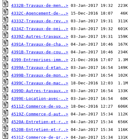
4332B-Travaux-de-men..>
4332C-Agencement-de-..>
4333Z-Travaux-de-rev..>
4334Z-Travaux-de-pei..>
4339Z-Autres-travaux..>
4391A-Travaux-de-cha..>
4391B-Travaux-de-cou..>
4399-Entreprises-imm..>
4399A-Travaux-d-etan..>
4399B-Travaux-de-mon..>
4399C-Travaux-de-mac..>
4399D-Autres-travaux..>
4399E-Location-avec-..>
4511Z-Commerce-de-vo..>
4519Z-Commerce-d-aut..>
4520A-Entretien-et-r..>
4520B-Entretien-et-r..>
4531Z-Commerce-de-gr..>