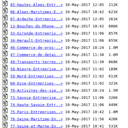
05-Hautes-Alpes-Entr..>
06-Alpes-Maritimes-E..>
07-Ardeche-Entrepris..>
13-Bouches-du-Rhone-..>
33-Gironde-Entrepris..>
34-Herault-Entrepris..>
46-Commerce-de-gros-..>
47-Commerce-de-detai..>
49-Transports-terres..>
58-Nievre-Entreprise..>
59-Nord-Entreprises-..>
60-Oise-Entreprises-..>
70-Activites-des-sie..>
73-Savoie-Entreprise..>
74-Haute-Savoie-Entr..>
75-Paris-Entreprises..>
76-Seine-Maritime-En..>
77-Seine-et-Marne-En..>