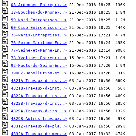
08-Ardennes-Entrepri..>
13-Bouches-du-Rhone-..>
59-Nord-Entreprises-..>
60-Oise-Entreprises-..>
75-Paris-Entreprises..>
76-Seine-Maritime-En..>
77-Seine-et-Marne-En..>
78-Yvelines-Entrepri..>
92-Hauts-de-Seine-En..>
3900Z-Depollution-et..>
4321A-Travaux-d-inst..>
4321B-Travaux-d-inst..>
4322A-Travaux-d-inst..>
4322B-Travaux-d-inst..>
4329A-Travaux-d-isol..>
4329B-Autres-travaux..>
4331Z-Travaux-de-pla..>
4332A-Travaux-de-men..>