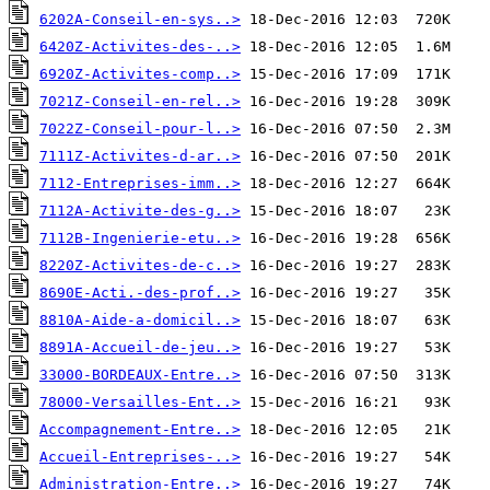
6202A-Conseil-en-sys..>
6420Z-Activites-des-..>
6920Z-Activites-comp..>
7021Z-Conseil-en-rel..>
7022Z-Conseil-pour-l..>
7111Z-Activites-d-ar..>
7112-Entreprises-imm..>
7112A-Activite-des-g..>
7112B-Ingenierie-etu..>
8220Z-Activites-de-c..>
8690E-Acti.-des-prof..>
8810A-Aide-a-domicil..>
8891A-Accueil-de-jeu..>
33000-BORDEAUX-Entre..>
78000-Versailles-Ent..>
Accompagnement-Entre..>
Accueil-Entreprises-..>
Administration-Entre..>