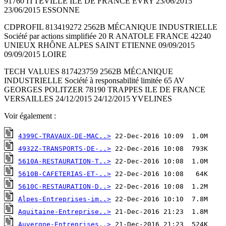
91760 ITTEVILLE ILE DE FRANCE EVRY 23/06/2015
23/06/2015 ESSONNE
CDPROFIL 813419272 2562B MÉCANIQUE INDUSTRIELLE
Société par actions simplifiée 20 R ANATOLE FRANCE 42240
UNIEUX RHÔNE ALPES SAINT ETIENNE 09/09/2015
09/09/2015 LOIRE
TECH VALUES 817423759 2562B MÉCANIQUE
INDUSTRIELLE Société à responsabilité limitée 65 AV
GEORGES POLITZER 78190 TRAPPES ILE DE FRANCE
VERSAILLES 24/12/2015 24/12/2015 YVELINES
Voir également :
4399C-TRAVAUX-DE-MAC..>
4932Z-TRANSPORTS-DE-..>
5610A-RESTAURATION-T..>
5610B-CAFETERIAS-ET-..>
5610C-RESTAURATION-D..>
Alpes-Entreprises-im..>
Aquitaine-Entreprise..>
Auvergne-Entreprises..>