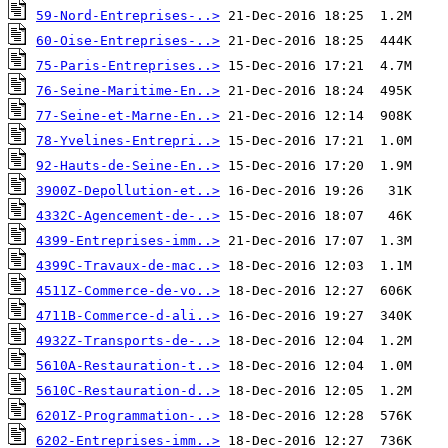
59-Nord-Entreprises-..>
60-Oise-Entreprises-..>
75-Paris-Entreprises..>
76-Seine-Maritime-En..>
77-Seine-et-Marne-En..>
78-Yvelines-Entrepri..>
92-Hauts-de-Seine-En..>
3900Z-Depollution-et..>
4332C-Agencement-de-..>
4399-Entreprises-imm..>
4399C-Travaux-de-mac..>
4511Z-Commerce-de-vo..>
4711B-Commerce-d-ali..>
4932Z-Transports-de-..>
5610A-Restauration-t..>
5610C-Restauration-d..>
6201Z-Programmation-..>
6202-Entreprises-imm..>