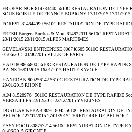
FB OPARINOR 814733440 5610C RESTAURATION DE TYPE RAPI
SOUS BOIS ILE DE FRANCE BOBIGNY 17/11/2015 17/11/2015
FOREST 814844999 5610C RESTAURATION DE TYPE RAPIDE Soci
FRESH Burgers Burritos & More 814822011 5610C RESTAURA
23/11/2015 23/11/2015 ALPES MARITIMES
GEVELAVSKI ENTREPRISE 808748685 5610C RESTAURATION D
01/06/2015 01/06/2015 VILLE DE PARIS
HADJ 808866800 5610C RESTAURATION DE TYPE RAPIDE Soci
BAINS 16/01/2015 16/01/2015 HAUTE SAVOIE
HANEDAN 809256142 5610C RESTAURATION DE TYPE RAPIDE Soc
29/01/2015 RHONE
A.M 815289764 5610C RESTAURATION DE TYPE RAPIDE Socié
VERSAILLES 22/12/2015 22/12/2015 YVELINES
DOSTLAR KEBAB 809118045 5610C RESTAURATION DE TYPE R
BELFORT 27/01/2015 27/01/2015 TERRITOIRE DE BELFORT
EASY FOOD 808753214 5610C RESTAURATION DE TYPE RAPIDE 
01/06/2015 GIRONDE