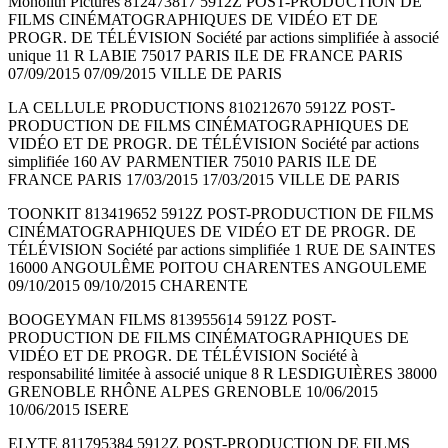
Monolith Pictures 812473817 5912Z POST-PRODUCTION DE
FILMS CINÉMATOGRAPHIQUES DE VIDÉO ET DE
PROGR. DE TÉLÉVISION Société par actions simplifiée à associé
unique 11 R LABIE 75017 PARIS ILE DE FRANCE PARIS
07/09/2015 07/09/2015 VILLE DE PARIS
LA CELLULE PRODUCTIONS 810212670 5912Z POST-
PRODUCTION DE FILMS CINÉMATOGRAPHIQUES DE
VIDÉO ET DE PROGR. DE TÉLÉVISION Société par actions
simplifiée 160 AV PARMENTIER 75010 PARIS ILE DE
FRANCE PARIS 17/03/2015 17/03/2015 VILLE DE PARIS
TOONKIT 813419652 5912Z POST-PRODUCTION DE FILMS
CINÉMATOGRAPHIQUES DE VIDÉO ET DE PROGR. DE
TÉLÉVISION Société par actions simplifiée 1 RUE DE SAINTES
16000 ANGOULÊME POITOU CHARENTES ANGOULEME
09/10/2015 09/10/2015 CHARENTE
BOOGEYMAN FILMS 813955614 5912Z POST-
PRODUCTION DE FILMS CINÉMATOGRAPHIQUES DE
VIDÉO ET DE PROGR. DE TÉLÉVISION Société à
responsabilité limitée à associé unique 8 R LESDIGUIÈRES 38000
GRENOBLE RHÔNE ALPES GRENOBLE 10/06/2015
10/06/2015 ISERE
ELYTE 811795384 5912Z POST-PRODUCTION DE FILMS