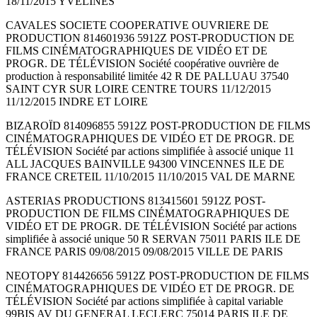
18/11/2015 YVELINES
CAVALES SOCIETE COOPERATIVE OUVRIERE DE
PRODUCTION 814601936 5912Z POST-PRODUCTION DE
FILMS CINÉMATOGRAPHIQUES DE VIDÉO ET DE
PROGR. DE TÉLÉVISION Société coopérative ouvrière de
production à responsabilité limitée 42 R DE PALLUAU 37540
SAINT CYR SUR LOIRE CENTRE TOURS 11/12/2015
11/12/2015 INDRE ET LOIRE
BIZAROÏD 814096855 5912Z POST-PRODUCTION DE FILMS
CINÉMATOGRAPHIQUES DE VIDÉO ET DE PROGR. DE
TÉLÉVISION Société par actions simplifiée à associé unique 11
ALL JACQUES BAINVILLE 94300 VINCENNES ILE DE
FRANCE CRETEIL 11/10/2015 11/10/2015 VAL DE MARNE
ASTERIAS PRODUCTIONS 813415601 5912Z POST-
PRODUCTION DE FILMS CINÉMATOGRAPHIQUES DE
VIDÉO ET DE PROGR. DE TÉLÉVISION Société par actions
simplifiée à associé unique 50 R SERVAN 75011 PARIS ILE DE
FRANCE PARIS 09/08/2015 09/08/2015 VILLE DE PARIS
NEOTOPY 814426656 5912Z POST-PRODUCTION DE FILMS
CINÉMATOGRAPHIQUES DE VIDÉO ET DE PROGR. DE
TÉLÉVISION Société par actions simplifiée à capital variable
99BIS AV DU GENERAL LECLERC 75014 PARIS ILE DE