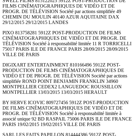
SWELL FILMS 815122023 5912Z POST-PRODUCTION DE
FILMS CINÉMATOGRAPHIQUES DE VIDÉO ET DE
PROGR. DE TÉLÉVISION Société par actions simplifiée 49
CHEMIN DU MOULIN 40140 AZUR AQUITAINE DAX
29/12/2015 29/12/2015 LANDES
PIXO 813758281 5912Z POST-PRODUCTION DE FILMS
CINÉMATOGRAPHIQUES DE VIDÉO ET DE PROGR. DE
TÉLÉVISION Société à responsabilité limitée 11 R TORRICELLI
75017 PARIS ILE DE FRANCE PARIS 28/09/2015 28/09/2015
VILLE DE PARIS
DIGIXART ENTERTAINMENT 810166496 5912Z POST-
PRODUCTION DE FILMS CINÉMATOGRAPHIQUES DE
VIDÉO ET DE PROGR. DE TÉLÉVISION Société par actions
simplifiée ROND POINT BENJAMIN FRANKLIN 34960
MONTPELLIER CEDEX2 LANGUEDOC ROUSSILLON
MONTPELLIER 13/03/2015 13/03/2015 HERAULT
BY HERVE ICOVIC 809727456 5912Z POST-PRODUCTION
DE FILMS CINÉMATOGRAPHIQUES DE VIDÉO ET DE
PROGR. DE TÉLÉVISION Société à responsabilité limitée à
associé unique 92 BD RASPAIL 75006 PARIS ILE DE FRANCE
PARIS 19/02/2015 19/02/2015 VILLE DE PARIS
SARL LES FAITS PAPILLON 814444386 5912Z POST-