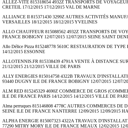
ALLEZ-VITE 815318654 4932Z TRANSPORTS DE VOYAGEURS PA
CRETEIL 17/12/2015 17/12/2015 VAL DE MARNE
ALLIANCE II 815371430 3299Z AUTRES ACTIVITÉS MANUFACTUR
VERSAILLES 18/12/2015 18/12/2015 YVELINES
ALLO CHAUFFEUR 815088562 4932Z TRANSPORTS DE VOYAGEUR
FRANCE BOBIGNY 12/07/2015 12/07/2015 SEINE SAINT DEN
Allo Délice Pizza 815248778 5610C RESTAURATION DE TYPE 
14/12/2015 ESSONNE
ALLOTENNIS.FR 815338439 4791A VENTE À DISTANCE SUR C
21/12/2015 21/12/2015 VILLE DE PARIS
ALLY ENERGIES 815014758 4322B TRAVAUX D'INSTALLATION
93440 DUGNY ILE DE FRANCE BOBIGNY 12/07/2015 12/07/2
ALM RED 815245329 4690Z COMMERCE DE GROS (COMMERCE IN
ILE DE FRANCE PARIS 14/12/2015 14/12/2015 VILLE DE PARI
Alma perruques 815146808 4778C AUTRES COMMERCES DE DÉTA
SEINE ILE DE FRANCE NANTERRE 12/09/2015 12/09/2015 H
ALPHA ENERGIE 815007323 4322A TRAVAUX D'INSTALLATION
77290 MITRY MORY ILE DE FRANCE MEAUX 12/02/2015 12/