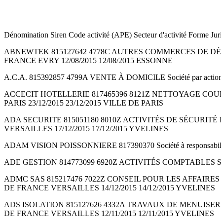
Dénomination Siren Code activité (APE) Secteur d'activité Forme Jur
ABNEWTEK 815127642 4778C AUTRES COMMERCES DE DÉTAIL SP
FRANCE EVRY 12/08/2015 12/08/2015 ESSONNE
A.C.A. 815392857 4799A VENTE À DOMICILE Société par act
ACCECIT HOTELLERIE 817465396 8121Z NETTOYAGE COURANT D
PARIS 23/12/2015 23/12/2015 VILLE DE PARIS
ADA SECURITE 815051180 8010Z ACTIVITÉS DE SÉCURITÉ PR
VERSAILLES 17/12/2015 17/12/2015 YVELINES
ADAM VISION POISSONNIERE 817390370 Société à responsabi
ADE GESTION 814773099 6920Z ACTIVITÉS COMPTABLES Société
ADMC SAS 815217476 7022Z CONSEIL POUR LES AFFAIRES ET A
DE FRANCE VERSAILLES 14/12/2015 14/12/2015 YVELINES
ADS ISOLATION 815127626 4332A TRAVAUX DE MENUISERIE BO
DE FRANCE VERSAILLES 12/11/2015 12/11/2015 YVELINES