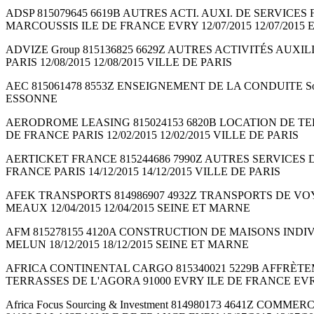
ADSP 815079645 6619B AUTRES ACTI. AUXI. DE SERVICES FIN.
MARCOUSSIS ILE DE FRANCE EVRY 12/07/2015 12/07/2015
ADVIZE Group 815136825 6629Z AUTRES ACTIVITÉS AUXIL
PARIS 12/08/2015 12/08/2015 VILLE DE PARIS
AEC 815061478 8553Z ENSEIGNEMENT DE LA CONDUITE Société 
ESSONNE
AERODROME LEASING 815024153 6820B LOCATION DE TERRAINS
DE FRANCE PARIS 12/02/2015 12/02/2015 VILLE DE PARIS
AERTICKET FRANCE 815244686 7990Z AUTRES SERVICES DE 
FRANCE PARIS 14/12/2015 14/12/2015 VILLE DE PARIS
AFEK TRANSPORTS 814986907 4932Z TRANSPORTS DE VOYAGEUR
MEAUX 12/04/2015 12/04/2015 SEINE ET MARNE
AFM 815278155 4120A CONSTRUCTION DE MAISONS INDIVIDUE
MELUN 18/12/2015 18/12/2015 SEINE ET MARNE
AFRICA CONTINENTAL CARGO 815340021 5229B AFFRÈTEMENT ET 
TERRASSES DE L'AGORA 91000 EVRY ILE DE FRANCE EVRY 
Africa Focus Sourcing & Investment 814980173 4641Z COMME