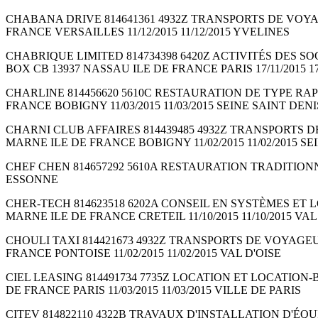
CHABANA DRIVE 814641361 4932Z TRANSPORTS DE VOYAGEURS 
FRANCE VERSAILLES 11/12/2015 11/12/2015 YVELINES
CHABRIQUE LIMITED 814734398 6420Z ACTIVITÉS DES SOC
BOX CB 13937 NASSAU ILE DE FRANCE PARIS 17/11/2015 17
CHARLINE 814456620 5610C RESTAURATION DE TYPE RAPIDE
FRANCE BOBIGNY 11/03/2015 11/03/2015 SEINE SAINT DENI
CHARNI CLUB AFFAIRES 814439485 4932Z TRANSPORTS DE VOY
MARNE ILE DE FRANCE BOBIGNY 11/02/2015 11/02/2015 SE
CHEF CHEN 814657292 5610A RESTAURATION TRADITIONNELLE 
ESSONNE
CHER-TECH 814623518 6202A CONSEIL EN SYSTÈMES ET LOG
MARNE ILE DE FRANCE CRETEIL 11/10/2015 11/10/2015 V
CHOULI TAXI 814421673 4932Z TRANSPORTS DE VOYAGEURS PA
FRANCE PONTOISE 11/02/2015 11/02/2015 VAL D'OISE
CIEL LEASING 814491734 7735Z LOCATION ET LOCATION-BAIL 
DE FRANCE PARIS 11/03/2015 11/03/2015 VILLE DE PARIS
CITEV 814822110 4322B TRAVAUX D'INSTALLATION D'ÉQUIPEM