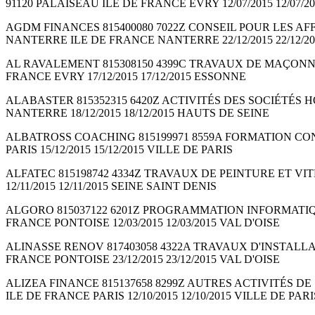
91120 PALAISEAU ILE DE FRANCE EVRY 12/07/2015 12/07/
AGDM FINANCES 815400080 7022Z CONSEIL POUR LES AFFAIRES
NANTERRE ILE DE FRANCE NANTERRE 22/12/2015 22/12/2
AL RAVALEMENT 815308150 4399C TRAVAUX DE MAÇONNERIE
FRANCE EVRY 17/12/2015 17/12/2015 ESSONNE
ALABASTER 815352315 6420Z ACTIVITÉS DES SOCIÉTÉS HOLD
NANTERRE 18/12/2015 18/12/2015 HAUTS DE SEINE
ALBATROSS COACHING 815199971 8559A FORMATION CONTINUE 
PARIS 15/12/2015 15/12/2015 VILLE DE PARIS
ALFATEC 815198742 4334Z TRAVAUX DE PEINTURE ET VITRERI
12/11/2015 12/11/2015 SEINE SAINT DENIS
ALGORO 815037122 6201Z PROGRAMMATION INFORMATIQUE Soci
FRANCE PONTOISE 12/03/2015 12/03/2015 VAL D'OISE
ALINASSE RENOV 817403058 4322A TRAVAUX D'INSTALLATIO
FRANCE PONTOISE 23/12/2015 23/12/2015 VAL D'OISE
ALIZEA FINANCE 815137658 8299Z AUTRES ACTIVITÉS DE SOUT
ILE DE FRANCE PARIS 12/10/2015 12/10/2015 VILLE DE PARI