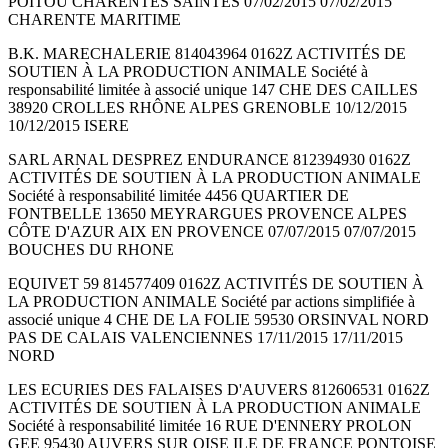
POITOU CHARENTES SAINTES 07/02/2015 07/02/2015
CHARENTE MARITIME
B.K. MARECHALERIE 814043964 0162Z ACTIVITÉS DE
SOUTIEN À LA PRODUCTION ANIMALE Société à
responsabilité limitée à associé unique 147 CHE DES CAILLES
38920 CROLLES RHÔNE ALPES GRENOBLE 10/12/2015
10/12/2015 ISERE
SARL ARNAL DESPREZ ENDURANCE 812394930 0162Z
ACTIVITÉS DE SOUTIEN À LA PRODUCTION ANIMALE
Société à responsabilité limitée 4456 QUARTIER DE
FONTBELLE 13650 MEYRARGUES PROVENCE ALPES
CÔTE D'AZUR AIX EN PROVENCE 07/07/2015 07/07/2015
BOUCHES DU RHONE
EQUIVET 59 814577409 0162Z ACTIVITÉS DE SOUTIEN À
LA PRODUCTION ANIMALE Société par actions simplifiée à
associé unique 4 CHE DE LA FOLIE 59530 ORSINVAL NORD
PAS DE CALAIS VALENCIENNES 17/11/2015 17/11/2015
NORD
LES ECURIES DES FALAISES D'AUVERS 812606531 0162Z
ACTIVITÉS DE SOUTIEN À LA PRODUCTION ANIMALE
Société à responsabilité limitée 16 RUE D'ENNERY PROLON
GEE 95430 AUVERS SUR OISE ILE DE FRANCE PONTOISE