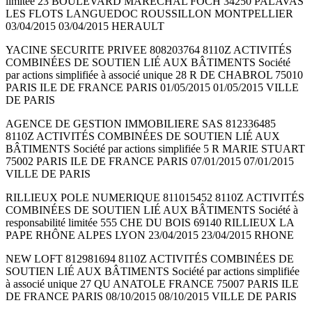
limitée 23 BOULEVARD MARECHAL FOCH 34250 PALAVAS
LES FLOTS LANGUEDOC ROUSSILLON MONTPELLIER
03/04/2015 03/04/2015 HERAULT
YACINE SECURITE PRIVEE 808203764 8110Z ACTIVITÉS
COMBINÉES DE SOUTIEN LIÉ AUX BÂTIMENTS Société
par actions simplifiée à associé unique 28 R DE CHABROL 75010
PARIS ILE DE FRANCE PARIS 01/05/2015 01/05/2015 VILLE
DE PARIS
AGENCE DE GESTION IMMOBILIERE SAS 812336485
8110Z ACTIVITÉS COMBINÉES DE SOUTIEN LIÉ AUX
BÂTIMENTS Société par actions simplifiée 5 R MARIE STUART
75002 PARIS ILE DE FRANCE PARIS 07/01/2015 07/01/2015
VILLE DE PARIS
RILLIEUX POLE NUMERIQUE 811015452 8110Z ACTIVITÉS
COMBINÉES DE SOUTIEN LIÉ AUX BÂTIMENTS Société à
responsabilité limitée 555 CHE DU BOIS 69140 RILLIEUX LA
PAPE RHÔNE ALPES LYON 23/04/2015 23/04/2015 RHONE
NEW LOFT 812981694 8110Z ACTIVITÉS COMBINÉES DE
SOUTIEN LIÉ AUX BÂTIMENTS Société par actions simplifiée
à associé unique 27 QU ANATOLE FRANCE 75007 PARIS ILE
DE FRANCE PARIS 08/10/2015 08/10/2015 VILLE DE PARIS