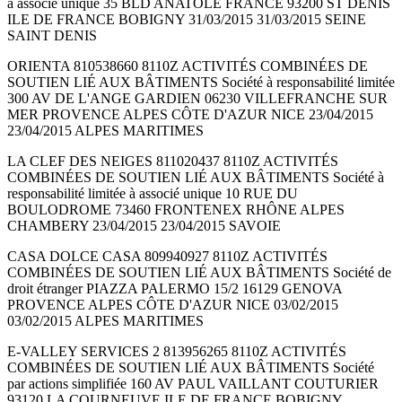
à associé unique 35 BLD ANATOLE FRANCE 93200 ST DENIS
ILE DE FRANCE BOBIGNY 31/03/2015 31/03/2015 SEINE
SAINT DENIS
ORIENTA 810538660 8110Z ACTIVITÉS COMBINÉES DE
SOUTIEN LIÉ AUX BÂTIMENTS Société à responsabilité limitée
300 AV DE L'ANGE GARDIEN 06230 VILLEFRANCHE SUR
MER PROVENCE ALPES CÔTE D'AZUR NICE 23/04/2015
23/04/2015 ALPES MARITIMES
LA CLEF DES NEIGES 811020437 8110Z ACTIVITÉS
COMBINÉES DE SOUTIEN LIÉ AUX BÂTIMENTS Société à
responsabilité limitée à associé unique 10 RUE DU
BOULODROME 73460 FRONTENEX RHÔNE ALPES
CHAMBERY 23/04/2015 23/04/2015 SAVOIE
CASA DOLCE CASA 809940927 8110Z ACTIVITÉS
COMBINÉES DE SOUTIEN LIÉ AUX BÂTIMENTS Société de
droit étranger PIAZZA PALERMO 15/2 16129 GENOVA
PROVENCE ALPES CÔTE D'AZUR NICE 03/02/2015
03/02/2015 ALPES MARITIMES
E-VALLEY SERVICES 2 813956265 8110Z ACTIVITÉS
COMBINÉES DE SOUTIEN LIÉ AUX BÂTIMENTS Société
par actions simplifiée 160 AV PAUL VAILLANT COUTURIER
93120 LA COURNEUVE ILE DE FRANCE BOBIGNY