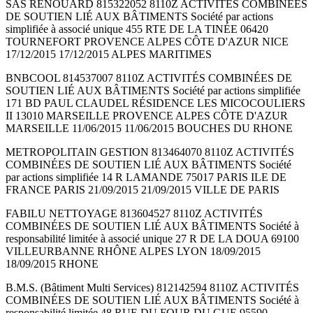
SAS RENOUARD 815322052 8110Z ACTIVITÉS COMBINÉES
DE SOUTIEN LIÉ AUX BÂTIMENTS Société par actions
simplifiée à associé unique 455 RTE DE LA TINÉE 06420
TOURNEFORT PROVENCE ALPES CÔTE D'AZUR NICE
17/12/2015 17/12/2015 ALPES MARITIMES
BNBCOOL 814537007 8110Z ACTIVITÉS COMBINÉES DE
SOUTIEN LIÉ AUX BÂTIMENTS Société par actions simplifiée
171 BD PAUL CLAUDEL RÉSIDENCE LES MICOCOULIERS
II 13010 MARSEILLE PROVENCE ALPES CÔTE D'AZUR
MARSEILLE 11/06/2015 11/06/2015 BOUCHES DU RHONE
METROPOLITAIN GESTION 813464070 8110Z ACTIVITÉS
COMBINÉES DE SOUTIEN LIÉ AUX BÂTIMENTS Société
par actions simplifiée 14 R LAMANDE 75017 PARIS ILE DE
FRANCE PARIS 21/09/2015 21/09/2015 VILLE DE PARIS
FABILU NETTOYAGE 813604527 8110Z ACTIVITÉS
COMBINÉES DE SOUTIEN LIÉ AUX BÂTIMENTS Société à
responsabilité limitée à associé unique 27 R DE LA DOUA 69100
VILLEURBANNE RHÔNE ALPES LYON 18/09/2015
18/09/2015 RHONE
B.M.S. (Bâtiment Multi Services) 812142594 8110Z ACTIVITÉS
COMBINÉES DE SOUTIEN LIÉ AUX BÂTIMENTS Société à
responsabilité limitée 48 RUE DU FOUR DU GUE 95590