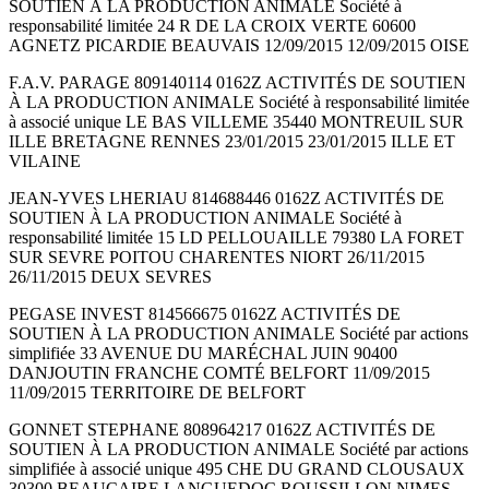
SOUTIEN À LA PRODUCTION ANIMALE Société à
responsabilité limitée 24 R DE LA CROIX VERTE 60600
AGNETZ PICARDIE BEAUVAIS 12/09/2015 12/09/2015 OISE
F.A.V. PARAGE 809140114 0162Z ACTIVITÉS DE SOUTIEN
À LA PRODUCTION ANIMALE Société à responsabilité limitée
à associé unique LE BAS VILLEME 35440 MONTREUIL SUR
ILLE BRETAGNE RENNES 23/01/2015 23/01/2015 ILLE ET
VILAINE
JEAN-YVES LHERIAU 814688446 0162Z ACTIVITÉS DE
SOUTIEN À LA PRODUCTION ANIMALE Société à
responsabilité limitée 15 LD PELLOUAILLE 79380 LA FORET
SUR SEVRE POITOU CHARENTES NIORT 26/11/2015
26/11/2015 DEUX SEVRES
PEGASE INVEST 814566675 0162Z ACTIVITÉS DE
SOUTIEN À LA PRODUCTION ANIMALE Société par actions
simplifiée 33 AVENUE DU MARÉCHAL JUIN 90400
DANJOUTIN FRANCHE COMTÉ BELFORT 11/09/2015
11/09/2015 TERRITOIRE DE BELFORT
GONNET STEPHANE 808964217 0162Z ACTIVITÉS DE
SOUTIEN À LA PRODUCTION ANIMALE Société par actions
simplifiée à associé unique 495 CHE DU GRAND CLOUSAUX
30300 BEAUCAIRE LANGUEDOC ROUSSILLON NIMES