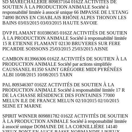
SD MARECHALERIE 809837164 0162Z ACTIVITÉS DE
SOUTIEN À LA PRODUCTION ANIMALE Société à
responsabilité limitée à associé unique 66 IMPASSE DE L'ETANG
74890 BONS EN CHABLAIS RHÔNE ALPES THONON LES
BAINS 03/03/2015 03/03/2015 HAUTE SAVOIE
DVP FLAMANT 810386565 0162Z ACTIVITÉS DE SOUTIEN
À LA PRODUCTION ANIMALE Société à responsabilité limitée
15 R ETIENNE FLAMANT 02130 BRUYERES SUR FERE
PICARDIE SOISSONS 25/03/2015 25/03/2015 AISNE
CAMBON 813966306 0162Z ACTIVITÉS DE SOUTIEN À LA
PRODUCTION ANIMALE Société par actions simplifiée
CAUSSANEL 81350 SAINT GRÉGOIRE MIDI PYRÉNÉES
ALBI 10/08/2015 10/08/2015 TARN
PAL 809346307 0162Z ACTIVITÉS DE SOUTIEN À LA
PRODUCTION ANIMALE Société à responsabilité limitée 17 R
DE LA CHASSE RÉSIDENCE DES FONTAINES 77000
MELUN ILE DE FRANCE MELUN 02/10/2015 02/10/2015
SEINE ET MARNE
SPIRIT WINNER 809881782 0162Z ACTIVITÉS DE SOUTIEN
À LA PRODUCTION ANIMALE Société à responsabilité limitée
à associé unique DOMAINE DE LA CORNILLIÈRE 14140
VIEUX PONT EN AUGE BASSE NORMANDIE LISIEUX