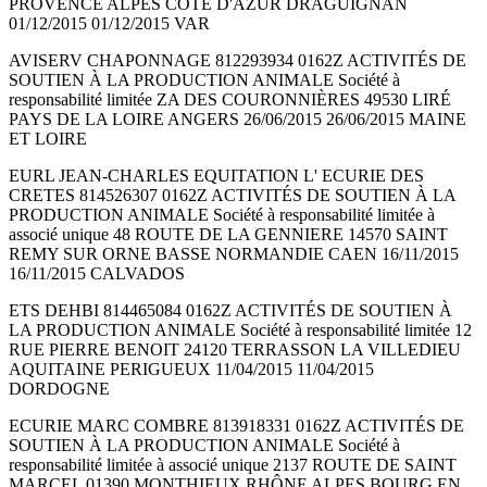
PROVENCE ALPES CÔTE D'AZUR DRAGUIGNAN
01/12/2015 01/12/2015 VAR
AVISERV CHAPONNAGE 812293934 0162Z ACTIVITÉS DE
SOUTIEN À LA PRODUCTION ANIMALE Société à
responsabilité limitée ZA DES COURONNIÈRES 49530 LIRÉ
PAYS DE LA LOIRE ANGERS 26/06/2015 26/06/2015 MAINE
ET LOIRE
EURL JEAN-CHARLES EQUITATION L' ECURIE DES
CRETES 814526307 0162Z ACTIVITÉS DE SOUTIEN À LA
PRODUCTION ANIMALE Société à responsabilité limitée à
associé unique 48 ROUTE DE LA GENNIERE 14570 SAINT
REMY SUR ORNE BASSE NORMANDIE CAEN 16/11/2015
16/11/2015 CALVADOS
ETS DEHBI 814465084 0162Z ACTIVITÉS DE SOUTIEN À
LA PRODUCTION ANIMALE Société à responsabilité limitée 12
RUE PIERRE BENOIT 24120 TERRASSON LA VILLEDIEU
AQUITAINE PERIGUEUX 11/04/2015 11/04/2015
DORDOGNE
ECURIE MARC COMBRE 813918331 0162Z ACTIVITÉS DE
SOUTIEN À LA PRODUCTION ANIMALE Société à
responsabilité limitée à associé unique 2137 ROUTE DE SAINT
MARCEL 01390 MONTHIEUX RHÔNE ALPES BOURG EN