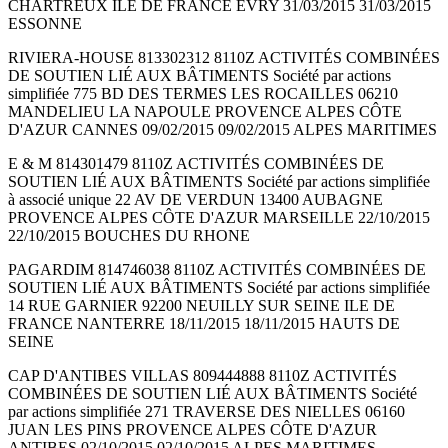
CHARTREUX ILE DE FRANCE EVRY 31/03/2015 31/03/2015
ESSONNE
RIVIERA-HOUSE 813302312 8110Z ACTIVITÉS COMBINÉES
DE SOUTIEN LIÉ AUX BÂTIMENTS Société par actions
simplifiée 775 BD DES TERMES LES ROCAILLES 06210
MANDELIEU LA NAPOULE PROVENCE ALPES CÔTE
D'AZUR CANNES 09/02/2015 09/02/2015 ALPES MARITIMES
E & M 814301479 8110Z ACTIVITÉS COMBINÉES DE
SOUTIEN LIÉ AUX BÂTIMENTS Société par actions simplifiée
à associé unique 22 AV DE VERDUN 13400 AUBAGNE
PROVENCE ALPES CÔTE D'AZUR MARSEILLE 22/10/2015
22/10/2015 BOUCHES DU RHONE
PAGARDIM 814746038 8110Z ACTIVITÉS COMBINÉES DE
SOUTIEN LIÉ AUX BÂTIMENTS Société par actions simplifiée
14 RUE GARNIER 92200 NEUILLY SUR SEINE ILE DE
FRANCE NANTERRE 18/11/2015 18/11/2015 HAUTS DE
SEINE
CAP D'ANTIBES VILLAS 809444888 8110Z ACTIVITÉS
COMBINÉES DE SOUTIEN LIÉ AUX BÂTIMENTS Société
par actions simplifiée 271 TRAVERSE DES NIELLES 06160
JUAN LES PINS PROVENCE ALPES CÔTE D'AZUR
ANTIBES 02/10/2015 02/10/2015 ALPES MARITIMES