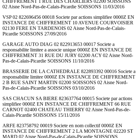
CHIFFREMENT 1 RUE DES CHARLIERS 02200 SOISSONS
02 Aisne Nord-Pas-de-Calais-Picardie SOISSONS 11/03/2016
VSP 02 822696456 00018 Societe par actions simplifiee 0000Z EN
INSTANCE DE CHIFFREMENT 10 AVENUE COURVOISIER
02130 FERE EN TARDENOIS 02 Aisne Nord-Pas-de-Calais-
Picardie SOISSONS 27/09/2016
GARAGE AUTO DIAG 02 822913653 00017 Societe a
responsabilite limitee a associe unique 0000Z EN INSTANCE DE
CHIFFREMENT 31 RUE DU JURY 02200 ACY 02 Aisne Nord-
Pas-de-Calais-Picardie SOISSONS 11/10/2016
BRASSERIE DE LA CATHEDRALE 822893392 00016 Societe a
responsabilite limitee 0000Z EN INSTANCE DE CHIFFREMENT
2 B RUE SAINT MARTIN 02200 SOISSONS 02 Aisne Nord-
Pas-de-Calais-Picardie SOISSONS 03/10/2016
SAS CHACUN SA BIERE 823637764 00015 Societe par actions
simplifiee 0000Z EN INSTANCE DE CHIFFREMENT 66 RUE
CARNOT 02400 CHATEAU THIERRY 02 Aisne Nord-Pas-de-
Calais-Picardie SOISSONS 15/11/2016
ARFE 823758792 00019 Societe en nom collectif 0000Z EN
INSTANCE DE CHIFFREMENT 2 LA MONTAGNE 02220 ST
MARD 02 Aisne Nord-Pas-de-Calais-Picardie SOISSONS