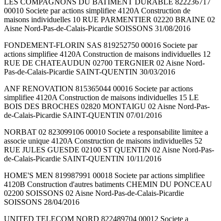
LES COMPAGNONS DU BATIMENT DURABLE 822236717
00010 Societe par actions simplifiee 4120A Construction de
maisons individuelles 10 RUE PARMENTIER 02220 BRAINE 02
Aisne Nord-Pas-de-Calais-Picardie SOISSONS 31/08/2016
FONDEMENT-FLORIN SAS 819252750 00016 Societe par
actions simplifiee 4120A Construction de maisons individuelles 12
RUE DE CHATEAUDUN 02700 TERGNIER 02 Aisne Nord-
Pas-de-Calais-Picardie SAINT-QUENTIN 30/03/2016
ANF RENOVATION 815365044 00016 Societe par actions
simplifiee 4120A Construction de maisons individuelles 15 LE
BOIS DES BROCHES 02820 MONTAIGU 02 Aisne Nord-Pas-
de-Calais-Picardie SAINT-QUENTIN 07/01/2016
NORBAT 02 823099106 00010 Societe a responsabilite limitee a
associe unique 4120A Construction de maisons individuelles 52
RUE JULES GUESDE 02100 ST QUENTIN 02 Aisne Nord-Pas-
de-Calais-Picardie SAINT-QUENTIN 10/11/2016
HOME'S MEN 819987991 00018 Societe par actions simplifiee
4120B Construction d'autres batiments CHEMIN DU PONCEAU
02200 SOISSONS 02 Aisne Nord-Pas-de-Calais-Picardie
SOISSONS 28/04/2016
UNITED TELECOM NORD 822489704 00012 Societe a