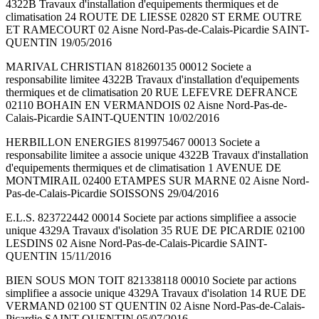
4322B Travaux d'installation d'equipements thermiques et de
climatisation 24 ROUTE DE LIESSE 02820 ST ERME OUTRE
ET RAMECOURT 02 Aisne Nord-Pas-de-Calais-Picardie SAINT-
QUENTIN 19/05/2016
MARIVAL CHRISTIAN 818260135 00012 Societe a
responsabilite limitee 4322B Travaux d'installation d'equipements
thermiques et de climatisation 20 RUE LEFEVRE DEFRANCE
02110 BOHAIN EN VERMANDOIS 02 Aisne Nord-Pas-de-
Calais-Picardie SAINT-QUENTIN 10/02/2016
HERBILLON ENERGIES 819975467 00013 Societe a
responsabilite limitee a associe unique 4322B Travaux d'installation
d'equipements thermiques et de climatisation 1 AVENUE DE
MONTMIRAIL 02400 ETAMPES SUR MARNE 02 Aisne Nord-
Pas-de-Calais-Picardie SOISSONS 29/04/2016
E.L.S. 823722442 00014 Societe par actions simplifiee a associe
unique 4329A Travaux d'isolation 35 RUE DE PICARDIE 02100
LESDINS 02 Aisne Nord-Pas-de-Calais-Picardie SAINT-
QUENTIN 15/11/2016
BIEN SOUS MON TOIT 821338118 00010 Societe par actions
simplifiee a associe unique 4329A Travaux d'isolation 14 RUE DE
VERMAND 02100 ST QUENTIN 02 Aisne Nord-Pas-de-Calais-
Picardie SAINT-QUENTIN 05/07/2016