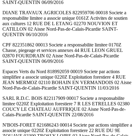
SAINT-QUENTIN 06/09/2016
DIANE TRAVAUX AGRICOLES 822959706 00018 Societe a
responsabilite limitee a associe unique 0161Z Activites de soutien
aux cultures 12 RUE DE L ETANG 02270 NOUVION ET
CATILLON 02 Aisne Nord-Pas-de-Calais-Picardie SAINT-
QUENTIN 06/10/2016
CPF 822351862 00013 Societe a responsabilite limitee 0170Z
Chasse, piegeage et services annexes 44 RUE LEON GRUEL
02870 FOURDRAIN 02 Aisne Nord-Pas-de-Calais-Picardie
SAINT-QUENTIN 06/09/2016
Espaces Verts du Nord 818992059 00019 Societe par actions
simplifiee a associe unique 0220Z Exploitation forestiere 4 RUE
JEAN MERMOZ 02110 BOHAIN EN VERMANDOIS 02 Aisne
Nord-Pas-de-Calais-Picardie SAINT-QUENTIN 11/03/2016
SARL R.D.C. BOIS 822117909 00017 Societe a responsabilite
limitee 0220Z Exploitation forestiere 7 R LES ETRELLES 02380
COUCY LE CHATEAU AUFFRIQUE 02 Aisne Nord-Pas-de-
Calais-Picardie SAINT-QUENTIN 22/08/2016
N'BOIS-FORET 821686243 00014 Societe par actions simplifiee a
associe unique 0220Z Exploitation forestiere 22 RUE DU 9E
ZOUAVE 02300 TROSLY LOIRE 02 Aisne Nord-Pas-de-Calais-