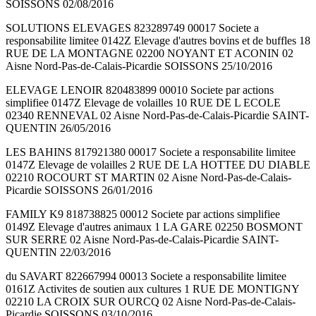
SOISSONS 02/08/2016
SOLUTIONS ELEVAGES 823289749 00017 Societe a
responsabilite limitee 0142Z Elevage d'autres bovins et de buffles 18
RUE DE LA MONTAGNE 02200 NOYANT ET ACONIN 02
Aisne Nord-Pas-de-Calais-Picardie SOISSONS 25/10/2016
ELEVAGE LENOIR 820483899 00010 Societe par actions
simplifiee 0147Z Elevage de volailles 10 RUE DE L ECOLE
02340 RENNEVAL 02 Aisne Nord-Pas-de-Calais-Picardie SAINT-
QUENTIN 26/05/2016
LES BAHINS 817921380 00017 Societe a responsabilite limitee
0147Z Elevage de volailles 2 RUE DE LA HOTTEE DU DIABLE
02210 ROCOURT ST MARTIN 02 Aisne Nord-Pas-de-Calais-
Picardie SOISSONS 26/01/2016
FAMILY K9 818738825 00012 Societe par actions simplifiee
0149Z Elevage d'autres animaux 1 LA GARE 02250 BOSMONT
SUR SERRE 02 Aisne Nord-Pas-de-Calais-Picardie SAINT-
QUENTIN 22/03/2016
du SAVART 822667994 00013 Societe a responsabilite limitee
0161Z Activites de soutien aux cultures 1 RUE DE MONTIGNY
02210 LA CROIX SUR OURCQ 02 Aisne Nord-Pas-de-Calais-
Picardie SOISSONS 03/10/2016