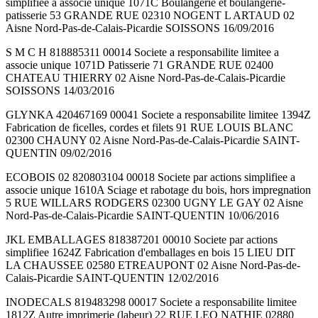
simplifiee a associe unique 1071C Boulangerie et boulangerie-
patisserie 53 GRANDE RUE 02310 NOGENT L ARTAUD 02
Aisne Nord-Pas-de-Calais-Picardie SOISSONS 16/09/2016
S M C H 818885311 00014 Societe a responsabilite limitee a
associe unique 1071D Patisserie 71 GRANDE RUE 02400
CHATEAU THIERRY 02 Aisne Nord-Pas-de-Calais-Picardie
SOISSONS 14/03/2016
GLYNKA 420467169 00041 Societe a responsabilite limitee 1394Z
Fabrication de ficelles, cordes et filets 91 RUE LOUIS BLANC
02300 CHAUNY 02 Aisne Nord-Pas-de-Calais-Picardie SAINT-
QUENTIN 09/02/2016
ECOBOIS 02 820803104 00018 Societe par actions simplifiee a
associe unique 1610A Sciage et rabotage du bois, hors impregnation
5 RUE WILLARS RODGERS 02300 UGNY LE GAY 02 Aisne
Nord-Pas-de-Calais-Picardie SAINT-QUENTIN 10/06/2016
JKL EMBALLAGES 818387201 00010 Societe par actions
simplifiee 1624Z Fabrication d'emballages en bois 15 LIEU DIT
LA CHAUSSEE 02580 ETREAUPONT 02 Aisne Nord-Pas-de-
Calais-Picardie SAINT-QUENTIN 12/02/2016
INODECALS 819483298 00017 Societe a responsabilite limitee
1812Z Autre imprimerie (labeur) 22 RUE LEO NATHIE 02880