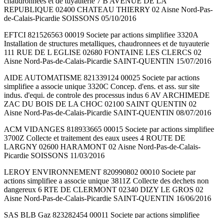
chaudronnees et de tuyauterie 7 B AVENUE DE LA
REPUBLIQUE 02400 CHATEAU THIERRY 02 Aisne Nord-Pas-
de-Calais-Picardie SOISSONS 05/10/2016
EFTCI 821526563 00019 Societe par actions simplifiee 3320A
Installation de structures metalliques, chaudronnees et de tuyauterie
111 RUE DE L EGLISE 02680 FONTAINE LES CLERCS 02
Aisne Nord-Pas-de-Calais-Picardie SAINT-QUENTIN 15/07/2016
AIDE AUTOMATISME 821339124 00025 Societe par actions
simplifiee a associe unique 3320C Concep. d'ens. et ass. sur site
indus. d'equi. de controle des processus indus 6 AV ARCHIMEDE
ZAC DU BOIS DE LA CHOC 02100 SAINT QUENTIN 02
Aisne Nord-Pas-de-Calais-Picardie SAINT-QUENTIN 08/07/2016
ACM VIDANGES 818933665 00015 Societe par actions simplifiee
3700Z Collecte et traitement des eaux usees 4 ROUTE DE
LARGNY 02600 HARAMONT 02 Aisne Nord-Pas-de-Calais-
Picardie SOISSONS 11/03/2016
LEROY ENVIRONNEMENT 820990802 00010 Societe par
actions simplifiee a associe unique 3811Z Collecte des dechets non
dangereux 6 RTE DE CLERMONT 02340 DIZY LE GROS 02
Aisne Nord-Pas-de-Calais-Picardie SAINT-QUENTIN 16/06/2016
SAS BLB Gaz 823282454 00011 Societe par actions simplifiee