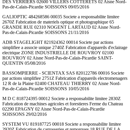
DES VERRIERS 02600 VILLERS COTTERETS 02 Aisne Nord-
Pas-de-Calais-Picardie SOISSONS 09/05/2016
GALIOPTIC 484268586 00035 Societe a responsabilite limitee
2670Z Fabrication de materiels optique et photographique 65
GRANDE RUE 02310 NOGENT L ARTAUD 02 Aisne Nord-
Pas-de-Calais-Picardie SOISSONS 21/11/2016
ADB STAGELIGHT 821924362 00014 Societe par actions
simplifiee a associe unique 2740Z Fabrication d'appareils d'eclairage
electrique ZONE INDUSTRIELLE DE ROUVROY 02100
ROUVROY 02 Aisne Nord-Pas-de-Calais-Picardie SAINT-
QUENTIN 05/08/2016
BASSOMPIERRE - SCIENTAX SAS 820122786 00016 Societe
par actions simplifiee 2751Z Fabrication d'appareils electromenagers
12 R de la Plaine 02400 CHATEAU THIERRY 02 Aisne Nord-
Pas-de-Calais-Picardie SOISSONS 10/05/2016
M D C 818724395 00012 Societe a responsabilite limitee 2830Z
Fabrication de machines agricoles et forestieres Ferme du Chateau
02290 EPAGNY 02 Aisne Nord-Pas-de-Calais-Picardie
SOISSONS 29/02/2016
SYSTEM VU 819187725 00018 Societe a responsabilite limitee
2920Z Fabrication de carrosseries et remorques 18 RUE DE LA