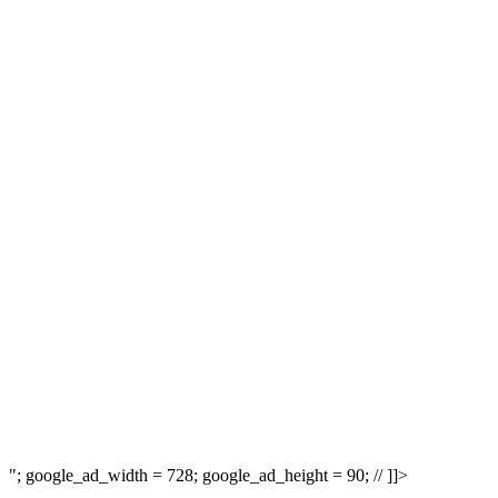
"; google_ad_width = 728; google_ad_height = 90; // ]]>