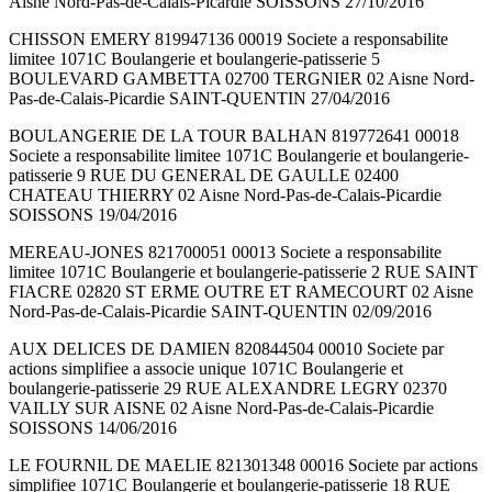
Aisne Nord-Pas-de-Calais-Picardie SOISSONS 27/10/2016
CHISSON EMERY 819947136 00019 Societe a responsabilite
limitee 1071C Boulangerie et boulangerie-patisserie 5
BOULEVARD GAMBETTA 02700 TERGNIER 02 Aisne Nord-
Pas-de-Calais-Picardie SAINT-QUENTIN 27/04/2016
BOULANGERIE DE LA TOUR BALHAN 819772641 00018
Societe a responsabilite limitee 1071C Boulangerie et boulangerie-
patisserie 9 RUE DU GENERAL DE GAULLE 02400
CHATEAU THIERRY 02 Aisne Nord-Pas-de-Calais-Picardie
SOISSONS 19/04/2016
MEREAU-JONES 821700051 00013 Societe a responsabilite
limitee 1071C Boulangerie et boulangerie-patisserie 2 RUE SAINT
FIACRE 02820 ST ERME OUTRE ET RAMECOURT 02 Aisne
Nord-Pas-de-Calais-Picardie SAINT-QUENTIN 02/09/2016
AUX DELICES DE DAMIEN 820844504 00010 Societe par
actions simplifiee a associe unique 1071C Boulangerie et
boulangerie-patisserie 29 RUE ALEXANDRE LEGRY 02370
VAILLY SUR AISNE 02 Aisne Nord-Pas-de-Calais-Picardie
SOISSONS 14/06/2016
LE FOURNIL DE MAELIE 821301348 00016 Societe par actions
simplifiee 1071C Boulangerie et boulangerie-patisserie 18 RUE