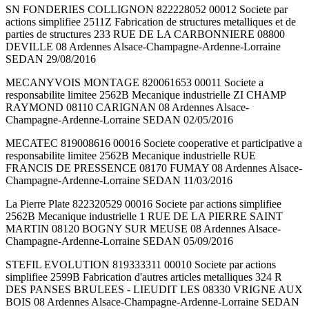
SN FONDERIES COLLIGNON 822228052 00012 Societe par
actions simplifiee 2511Z Fabrication de structures metalliques et de
parties de structures 233 RUE DE LA CARBONNIERE 08800
DEVILLE 08 Ardennes Alsace-Champagne-Ardenne-Lorraine
SEDAN 29/08/2016
MECANYVOIS MONTAGE 820061653 00011 Societe a
responsabilite limitee 2562B Mecanique industrielle ZI CHAMP
RAYMOND 08110 CARIGNAN 08 Ardennes Alsace-
Champagne-Ardenne-Lorraine SEDAN 02/05/2016
MECATEC 819008616 00016 Societe cooperative et participative a
responsabilite limitee 2562B Mecanique industrielle RUE
FRANCIS DE PRESSENCE 08170 FUMAY 08 Ardennes Alsace-
Champagne-Ardenne-Lorraine SEDAN 11/03/2016
La Pierre Plate 822320529 00016 Societe par actions simplifiee
2562B Mecanique industrielle 1 RUE DE LA PIERRE SAINT
MARTIN 08120 BOGNY SUR MEUSE 08 Ardennes Alsace-
Champagne-Ardenne-Lorraine SEDAN 05/09/2016
STEFIL EVOLUTION 819333311 00010 Societe par actions
simplifiee 2599B Fabrication d'autres articles metalliques 324 R
DES PANSES BRULEES - LIEUDIT LES 08330 VRIGNE AUX
BOIS 08 Ardennes Alsace-Champagne-Ardenne-Lorraine SEDAN