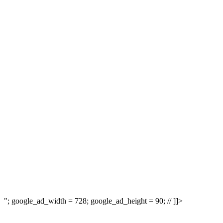
"; google_ad_width = 728; google_ad_height = 90; // ]]>