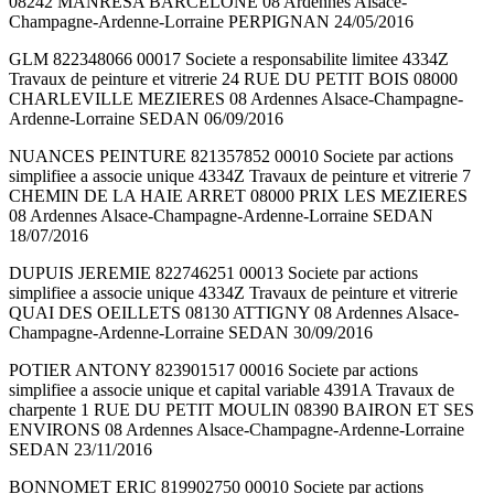
08242 MANRESA BARCELONE 08 Ardennes Alsace-
Champagne-Ardenne-Lorraine PERPIGNAN 24/05/2016
GLM 822348066 00017 Societe a responsabilite limitee 4334Z
Travaux de peinture et vitrerie 24 RUE DU PETIT BOIS 08000
CHARLEVILLE MEZIERES 08 Ardennes Alsace-Champagne-
Ardenne-Lorraine SEDAN 06/09/2016
NUANCES PEINTURE 821357852 00010 Societe par actions
simplifiee a associe unique 4334Z Travaux de peinture et vitrerie 7
CHEMIN DE LA HAIE ARRET 08000 PRIX LES MEZIERES
08 Ardennes Alsace-Champagne-Ardenne-Lorraine SEDAN
18/07/2016
DUPUIS JEREMIE 822746251 00013 Societe par actions
simplifiee a associe unique 4334Z Travaux de peinture et vitrerie
QUAI DES OEILLETS 08130 ATTIGNY 08 Ardennes Alsace-
Champagne-Ardenne-Lorraine SEDAN 30/09/2016
POTIER ANTONY 823901517 00016 Societe par actions
simplifiee a associe unique et capital variable 4391A Travaux de
charpente 1 RUE DU PETIT MOULIN 08390 BAIRON ET SES
ENVIRONS 08 Ardennes Alsace-Champagne-Ardenne-Lorraine
SEDAN 23/11/2016
BONNOMET ERIC 819902750 00010 Societe par actions