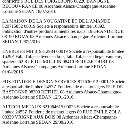
confiserie 5 RUE DES FORGERONS 08220 BANOGNE
RECOUVRANCE 08 Ardennes Alsace-Champagne-Ardenne-
Lorraine SEDAN 18/07/2016
LA MAISON DE LA NOUGATINE ET DE L'AMANDE
820715852 00019 Societe a responsabilite limitee 1089Z
Fabrication d'autres produits alimentaires n.c.a. 19 GRANDE RUE
08190 ROIZY 08 Ardennes Alsace-Champagne-Ardenne-Lorraine
SEDAN 12/05/2016
ENERGIES MH 819312984 00019 Societe a responsabilite limitee
1629Z Fab. d'objets divers en bois, fab. d'objets en liege, vannerie,
sparterie 62 RUE DU MOULIN 08410 BOULZICOURT 08
Ardennes Alsace-Champagne-Ardenne-Lorraine SEDAN
01/04/2016
FDS-FONDERIE DESIGN SERVICES 817636012 00012 Societe
a responsabilite limitee 2453Z Fonderie de metaux legers RUE DE
BASTOGNE 08300 RETHEL 08 Ardennes Alsace-Champagne-
Ardenne-Lorraine SEDAN 12/01/2016
ALTECH METAUX 821064615 00023 Societe a responsabilite
limitee 2453Z Fonderie de metaux legers 89 RUE EMILE ZOLA
08330 VRIGNE AUX BOIS 08 Ardennes Alsace-Champagne-
Ardenne-Lorraine SEDAN 29/08/2016