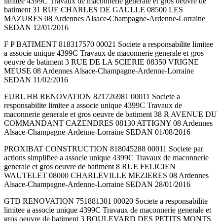
limitee 4399C Travaux de maconnerie generale et gros oeuvre de
batiment 31 RUE CHARLES DE GAULLE 08500 LES
MAZURES 08 Ardennes Alsace-Champagne-Ardenne-Lorraine
SEDAN 12/01/2016
F P BATIMENT 818317570 00021 Societe a responsabilite limitee
a associe unique 4399C Travaux de maconnerie generale et gros
oeuvre de batiment 3 RUE DE LA SCIERIE 08350 VRIGNE
MEUSE 08 Ardennes Alsace-Champagne-Ardenne-Lorraine
SEDAN 11/02/2016
EURL HB RENOVATION 821726981 00011 Societe a
responsabilite limitee a associe unique 4399C Travaux de
maconnerie generale et gros oeuvre de batiment 38 R AVENUE DU
COMMANDANT CAZENDRES 08130 ATTIGNY 08 Ardennes
Alsace-Champagne-Ardenne-Lorraine SEDAN 01/08/2016
PROXIBAT CONSTRUCTION 818045288 00011 Societe par
actions simplifiee a associe unique 4399C Travaux de maconnerie
generale et gros oeuvre de batiment 8 RUE FELICIEN
WAUTELET 08000 CHARLEVILLE MEZIERES 08 Ardennes
Alsace-Champagne-Ardenne-Lorraine SEDAN 28/01/2016
GTD RENOVATION 751881301 00020 Societe a responsabilite
limitee a associe unique 4399C Travaux de maconnerie generale et
gros oeuvre de batiment 3 BOULEVARD DES PETITS MONTS