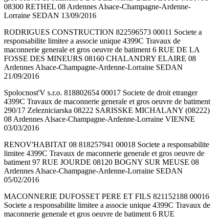
08300 RETHEL 08 Ardennes Alsace-Champagne-Ardenne-
Lorraine SEDAN 13/09/2016
RODRIGUES CONSTRUCTION 822596573 00011 Societe a
responsabilite limitee a associe unique 4399C Travaux de
maconnerie generale et gros oeuvre de batiment 6 RUE DE LA
FOSSE DES MINEURS 08160 CHALANDRY ELAIRE 08
Ardennes Alsace-Champagne-Ardenne-Lorraine SEDAN
21/09/2016
Spolocnost'V s.r.o. 818802654 00017 Societe de droit etranger
4399C Travaux de maconnerie generale et gros oeuvre de batiment
290/17 Zelezniciarska 08222 SARISSKE MICHALANY (08222)
08 Ardennes Alsace-Champagne-Ardenne-Lorraine VIENNE
03/03/2016
RENOV'HABITAT 08 818257941 00018 Societe a responsabilite
limitee 4399C Travaux de maconnerie generale et gros oeuvre de
batiment 97 RUE JOURDE 08120 BOGNY SUR MEUSE 08
Ardennes Alsace-Champagne-Ardenne-Lorraine SEDAN
05/02/2016
MACONNERIE DUFOSSET PERE ET FILS 821152188 00016
Societe a responsabilite limitee a associe unique 4399C Travaux de
maconnerie generale et gros oeuvre de batiment 6 RUE