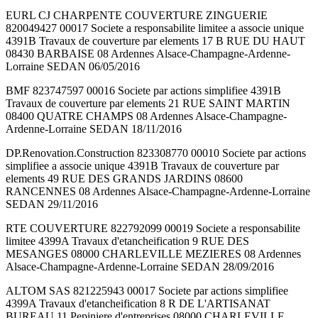
EURL CJ CHARPENTE COUVERTURE ZINGUERIE
820049427 00017 Societe a responsabilite limitee a associe unique
4391B Travaux de couverture par elements 17 B RUE DU HAUT
08430 BARBAISE 08 Ardennes Alsace-Champagne-Ardenne-
Lorraine SEDAN 06/05/2016
BMF 823747597 00016 Societe par actions simplifiee 4391B
Travaux de couverture par elements 21 RUE SAINT MARTIN
08400 QUATRE CHAMPS 08 Ardennes Alsace-Champagne-
Ardenne-Lorraine SEDAN 18/11/2016
DP.Renovation.Construction 823308770 00010 Societe par actions
simplifiee a associe unique 4391B Travaux de couverture par
elements 49 RUE DES GRANDS JARDINS 08600
RANCENNES 08 Ardennes Alsace-Champagne-Ardenne-Lorraine
SEDAN 29/11/2016
RTE COUVERTURE 822792099 00019 Societe a responsabilite
limitee 4399A Travaux d'etancheification 9 RUE DES
MESANGES 08000 CHARLEVILLE MEZIERES 08 Ardennes
Alsace-Champagne-Ardenne-Lorraine SEDAN 28/09/2016
ALTOM SAS 821225943 00017 Societe par actions simplifiee
4399A Travaux d'etancheification 8 R DE L'ARTISANAT
BUREAU 11 Pepiniere d'entreprises 08000 CHARLEVILLE