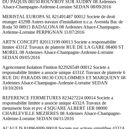
DU PAQUIS 08150 ROUVROY SUR AUDRY 08 Ardennes
Alsace-Champagne-Ardenne-Lorraine SEDAN 08/09/2016
MERISTAL EUROPA SL 821491487 00012 Societe de droit
etranger 4329B Autres travaux d'installation n.c.a. Avenida Bac de
Roda 50 08915 BADALONA 08 Ardennes Alsace-Champagne-
Ardenne-Lorraine PERPIGNAN 11/07/2016
ART'N CONCEPT 820113199 00013 Societe a responsabilite
limitee 4331Z Travaux de platrerie RUE DE LA GARE 08400 ST
MOREL 08 Ardennes Alsace-Champagne-Ardenne-Lorraine
SEDAN 09/05/2016
Agencement Isolation Finition 822926549 00012 Societe a
responsabilite limitee a associe unique 4331Z Travaux de platrerie 6
RUE DU PARADIS 08130 COULOMMES ET MARQUENY 08
Ardennes Alsace-Champagne-Ardenne-Lorraine SEDAN
10/10/2016
REFERENCE FERMETURES 823427224 00014 Societe a
responsabilite limitee a associe unique 4332A Travaux de
menuiserie bois et pvc 4 SQUARE ALBERT 1ER 08000
CHARLEVILLE MEZIERES 08 Ardennes Alsace-Champagne-
Ardenne-Lorraine SEDAN 04/11/2016
ACAULIS 818964009 00018 Societe par actions simplifiee 4332A