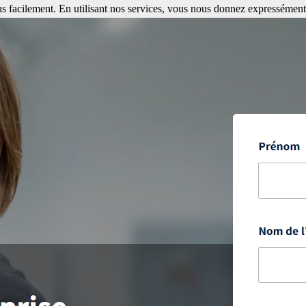
s facilement. En utilisant nos services, vous nous donnez expressément 