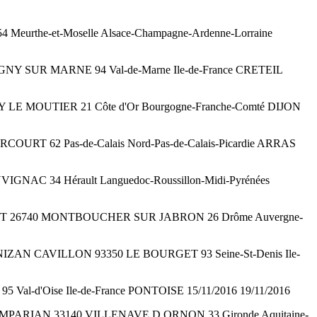
4 Meurthe-et-Moselle Alsace-Champagne-Ardenne-Lorraine
PIGNY SUR MARNE 94 Val-de-Marne Ile-de-France CRETEIL
LLY LE MOUTIER 21 Côte d'Or Bourgogne-Franche-Comté DIJON
ERCOURT 62 Pas-de-Calais Nord-Pas-de-Calais-Picardie ARRAS
VIGNAC 34 Hérault Languedoc-Roussillon-Midi-Pyrénées
E PONCET 26740 MONTBOUCHER SUR JABRON 26 Drôme Auvergne-
8 RUE ANIZAN CAVILLON 93350 LE BOURGET 93 Seine-St-Denis Ile-
5 Val-d'Oise Ile-de-France PONTOISE 15/11/2016 19/11/2016
 DE CAMPARIAN 33140 VILLENAVE D ORNON 33 Gironde Aquitaine-