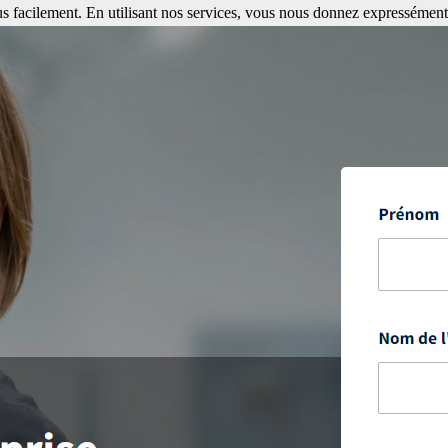
s facilement. En utilisant nos services, vous nous donnez expressément 