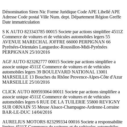
Dénomination Siren Nic Forme Juridique Code APE Libellé APE
Adresse Code postal Ville Num. dept. Département Région Greffe
Date immatriculation
S K AUTO 823343785 00015 Societe par actions simplifiee 4511Z
Commerce de voitures et de vehicules automobiles legers 55
AVENUE MARECHAL JOFFRE 66000 PERPIGNAN 66
Pyrénées-Orientales Languedoc-Roussillon-Midi-Pyrénées
PERPIGNAN 25/10/2016
AGF AUTO 823282777 00015 Societe par actions simplifiee a
associe unique 4511Z Commerce de voitures et de vehicules
automobiles legers 39 BOULEVARD NATIONAL 13001
MARSEILLE 13 Bouches du Rhône Provence-Alpes-Côte d'Azur
MARSEILLE 25/10/2016
CLICK AUTO 809593064 00011 Societe par actions simplifiee a
associe unique 4511Z Commerce de voitures et de vehicules
automobiles legers 6 RUE DE LA TUILERIE 55800 REVIGNY
SUR ORNAIN 55 Meuse Alsace-Champagne-Ardenne-Lorraine
BAR-LE-DUC 14/04/2016
AURELIUS MOTORS 823299334 00016 Societe a responsabilite
limitee 4511Z Commerce de voitures et de vehicules automobiles