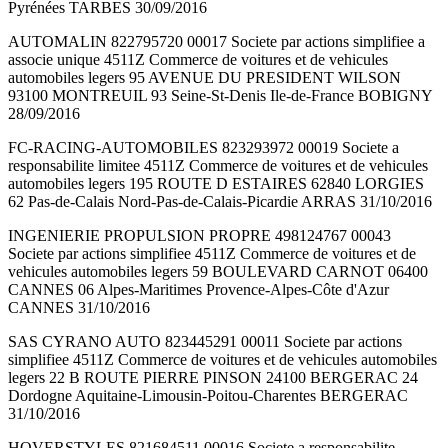
Pyrénées TARBES 30/09/2016
AUTOMALIN 822795720 00017 Societe par actions simplifiee a
associe unique 4511Z Commerce de voitures et de vehicules
automobiles legers 95 AVENUE DU PRESIDENT WILSON
93100 MONTREUIL 93 Seine-St-Denis Ile-de-France BOBIGNY
28/09/2016
FC-RACING-AUTOMOBILES 823293972 00019 Societe a
responsabilite limitee 4511Z Commerce de voitures et de vehicules
automobiles legers 195 ROUTE D ESTAIRES 62840 LORGIES
62 Pas-de-Calais Nord-Pas-de-Calais-Picardie ARRAS 31/10/2016
INGENIERIE PROPULSION PROPRE 498124767 00043
Societe par actions simplifiee 4511Z Commerce de voitures et de
vehicules automobiles legers 59 BOULEVARD CARNOT 06400
CANNES 06 Alpes-Maritimes Provence-Alpes-Côte d'Azur
CANNES 31/10/2016
SAS CYRANO AUTO 823445291 00011 Societe par actions
simplifiee 4511Z Commerce de voitures et de vehicules automobiles
legers 22 B ROUTE PIERRE PINSON 24100 BERGERAC 24
Dordogne Aquitaine-Limousin-Poitou-Charentes BERGERAC
31/10/2016
HOVERSTYLES 821684511 00016 Societe a responsabilite