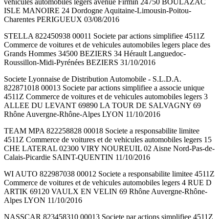
vehicules automobiles legers avenue Firmin 24750 BOULAZAC
ISLE MANOIRE 24 Dordogne Aquitaine-Limousin-Poitou-
Charentes PERIGUEUX 03/08/2016
STELLA 822450938 00011 Societe par actions simplifiee 4511Z
Commerce de voitures et de vehicules automobiles legers place des
Grands Hommes 34500 BEZIERS 34 Hérault Languedoc-
Roussillon-Midi-Pyrénées BEZIERS 31/10/2016
Societe Lyonnaise de Distribution Automobile - S.L.D.A.
822871018 00013 Societe par actions simplifiee a associe unique
4511Z Commerce de voitures et de vehicules automobiles legers 3
ALLEE DU LEVANT 69890 LA TOUR DE SALVAGNY 69
Rhône Auvergne-Rhône-Alpes LYON 11/10/2016
TEAM MPA 822258828 00018 Societe a responsabilite limitee
4511Z Commerce de voitures et de vehicules automobiles legers 15
CHE LATERAL 02300 VIRY NOUREUIL 02 Aisne Nord-Pas-de-
Calais-Picardie SAINT-QUENTIN 11/10/2016
WI AUTO 822987038 00012 Societe a responsabilite limitee 4511Z
Commerce de voitures et de vehicules automobiles legers 4 RUE D
ARTIK 69120 VAULX EN VELIN 69 Rhône Auvergne-Rhône-
Alpes LYON 11/10/2016
NASSCAR 823458310 00013 Societe par actions simplifiee 4511Z