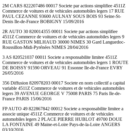
2M CARS 822207486 00017 Societe par actions simplifiee 4511Z
Commerce de voitures et de vehicules automobiles legers 17 RUE
PAUL CEZANNE 93600 AULNAY SOUS BOIS 93 Seine-St-
Denis Ile-de-France BOBIGNY 15/09/2016
2R AUTO 30 820014355 00011 Societe par actions simplifiee
4511Z Commerce de voitures et de vehicules automobiles legers 9
RUE GASTON MILHAUD 30000 NIMES 30 Gard Languedoc-
Roussillon-Midi-Pyrénées NIMES 28/04/2016
3 AS 820521037 00011 Societe a responsabilite limitee 4511Z
Commerce de voitures et de vehicules automobiles legers 1 ROUTE
DE BOISSY 91590 ORVEAU 91 Essonne Ile-de-France EVRY
26/05/2016
356 Diffusion 820978203 00017 Societe en nom collectif a capital
variable 4511Z Commerce de voitures et de vehicules automobiles
legers 39 AVENUE GEORGE V 75008 PARIS 75 Paris Ile-de-
France PARIS 15/06/2016
FP AUTO 49 822867842 00012 Societe a responsabilite limitee a
associe unique 4511Z Commerce de voitures et de vehicules
automobiles legers 2 PLACE PIERRE HUBLOT 49700 DOUE
LA FONTAINE 49 Maine-et-Loire Pays-de-la-Loire ANGERS
03/10/2016