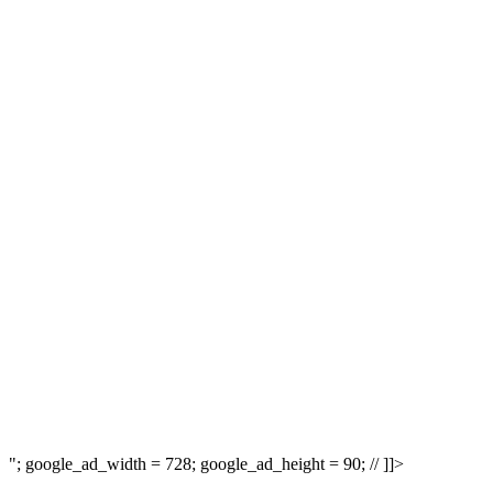
"; google_ad_width = 728; google_ad_height = 90; // ]]>