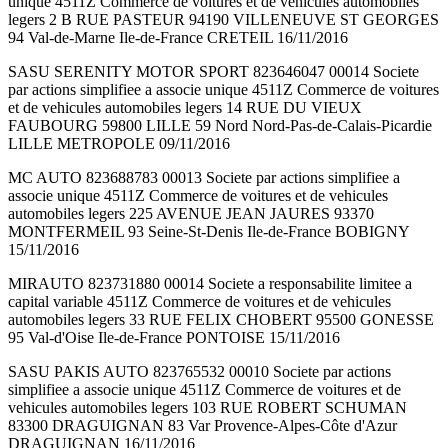
unique 4511Z Commerce de voitures et de vehicules automobiles
legers 2 B RUE PASTEUR 94190 VILLENEUVE ST GEORGES
94 Val-de-Marne Ile-de-France CRETEIL 16/11/2016
SASU SERENITY MOTOR SPORT 823646047 00014 Societe
par actions simplifiee a associe unique 4511Z Commerce de voitures
et de vehicules automobiles legers 14 RUE DU VIEUX
FAUBOURG 59800 LILLE 59 Nord Nord-Pas-de-Calais-Picardie
LILLE METROPOLE 09/11/2016
MC AUTO 823688783 00013 Societe par actions simplifiee a
associe unique 4511Z Commerce de voitures et de vehicules
automobiles legers 225 AVENUE JEAN JAURES 93370
MONTFERMEIL 93 Seine-St-Denis Ile-de-France BOBIGNY
15/11/2016
MIRAUTO 823731880 00014 Societe a responsabilite limitee a
capital variable 4511Z Commerce de voitures et de vehicules
automobiles legers 33 RUE FELIX CHOBERT 95500 GONESSE
95 Val-d'Oise Ile-de-France PONTOISE 15/11/2016
SASU PAKIS AUTO 823765532 00010 Societe par actions
simplifiee a associe unique 4511Z Commerce de voitures et de
vehicules automobiles legers 103 RUE ROBERT SCHUMAN
83300 DRAGUIGNAN 83 Var Provence-Alpes-Côte d'Azur
DRAGUIGNAN 16/11/2016