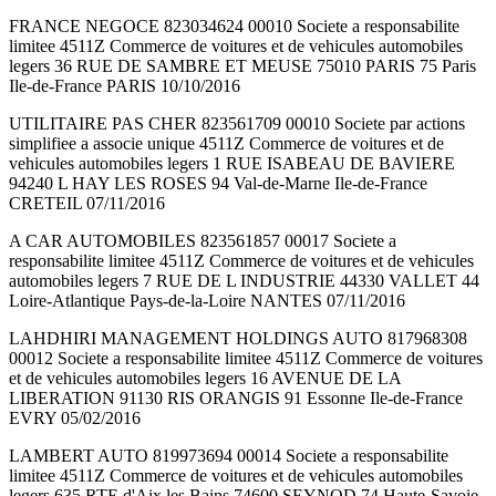
FRANCE NEGOCE 823034624 00010 Societe a responsabilite
limitee 4511Z Commerce de voitures et de vehicules automobiles
legers 36 RUE DE SAMBRE ET MEUSE 75010 PARIS 75 Paris
Ile-de-France PARIS 10/10/2016
UTILITAIRE PAS CHER 823561709 00010 Societe par actions
simplifiee a associe unique 4511Z Commerce de voitures et de
vehicules automobiles legers 1 RUE ISABEAU DE BAVIERE
94240 L HAY LES ROSES 94 Val-de-Marne Ile-de-France
CRETEIL 07/11/2016
A CAR AUTOMOBILES 823561857 00017 Societe a
responsabilite limitee 4511Z Commerce de voitures et de vehicules
automobiles legers 7 RUE DE L INDUSTRIE 44330 VALLET 44
Loire-Atlantique Pays-de-la-Loire NANTES 07/11/2016
LAHDHIRI MANAGEMENT HOLDINGS AUTO 817968308
00012 Societe a responsabilite limitee 4511Z Commerce de voitures
et de vehicules automobiles legers 16 AVENUE DE LA
LIBERATION 91130 RIS ORANGIS 91 Essonne Ile-de-France
EVRY 05/02/2016
LAMBERT AUTO 819973694 00014 Societe a responsabilite
limitee 4511Z Commerce de voitures et de vehicules automobiles
legers 635 RTE d'Aix les Bains 74600 SEYNOD 74 Haute-Savoie