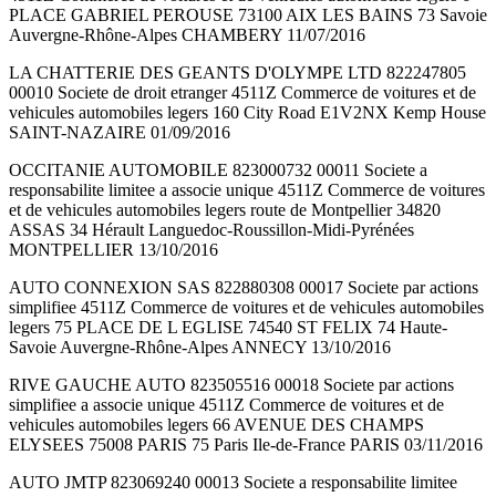
PLACE GABRIEL PEROUSE 73100 AIX LES BAINS 73 Savoie
Auvergne-Rhône-Alpes CHAMBERY 11/07/2016
LA CHATTERIE DES GEANTS D'OLYMPE LTD 822247805
00010 Societe de droit etranger 4511Z Commerce de voitures et de
vehicules automobiles legers 160 City Road E1V2NX Kemp House
SAINT-NAZAIRE 01/09/2016
OCCITANIE AUTOMOBILE 823000732 00011 Societe a
responsabilite limitee a associe unique 4511Z Commerce de voitures
et de vehicules automobiles legers route de Montpellier 34820
ASSAS 34 Hérault Languedoc-Roussillon-Midi-Pyrénées
MONTPELLIER 13/10/2016
AUTO CONNEXION SAS 822880308 00017 Societe par actions
simplifiee 4511Z Commerce de voitures et de vehicules automobiles
legers 75 PLACE DE L EGLISE 74540 ST FELIX 74 Haute-
Savoie Auvergne-Rhône-Alpes ANNECY 13/10/2016
RIVE GAUCHE AUTO 823505516 00018 Societe par actions
simplifiee a associe unique 4511Z Commerce de voitures et de
vehicules automobiles legers 66 AVENUE DES CHAMPS
ELYSEES 75008 PARIS 75 Paris Ile-de-France PARIS 03/11/2016
AUTO JMTP 823069240 00013 Societe a responsabilite limitee