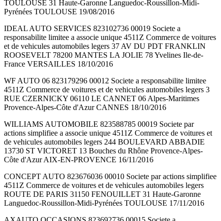
TOULOUSE 31 Haute-Garonne Languedoc-Roussillon-Midi-
Pyrénées TOULOUSE 19/08/2016
IDEAL AUTO SERVICES 823102736 00019 Societe a
responsabilite limitee a associe unique 4511Z Commerce de voitures
et de vehicules automobiles legers 37 AV DU PDT FRANKLIN
ROOSEVELT 78200 MANTES LA JOLIE 78 Yvelines Ile-de-
France VERSAILLES 18/10/2016
WF AUTO 06 823179296 00012 Societe a responsabilite limitee
4511Z Commerce de voitures et de vehicules automobiles legers 3
RUE CZERNICKY 06110 LE CANNET 06 Alpes-Maritimes
Provence-Alpes-Côte d'Azur CANNES 18/10/2016
WILLIAMS AUTOMOBILE 823588785 00019 Societe par
actions simplifiee a associe unique 4511Z Commerce de voitures et
de vehicules automobiles legers 244 BOULEVARD ABBADIE
13730 ST VICTORET 13 Bouches du Rhône Provence-Alpes-
Côte d'Azur AIX-EN-PROVENCE 16/11/2016
CONCEPT AUTO 823676036 00010 Societe par actions simplifiee
4511Z Commerce de voitures et de vehicules automobiles legers
ROUTE DE PARIS 31150 FENOUILLET 31 Haute-Garonne
Languedoc-Roussillon-Midi-Pyrénées TOULOUSE 17/11/2016
AXAUTO OCCASIONS 823692736 00015 Societe a