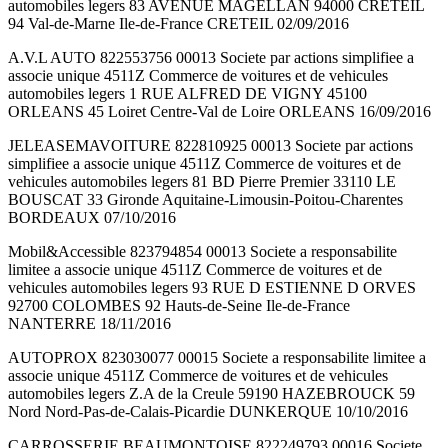
automobiles legers 83 AVENUE MAGELLAN 94000 CRETEIL
94 Val-de-Marne Ile-de-France CRETEIL 02/09/2016
A.V.L AUTO 822553756 00013 Societe par actions simplifiee a
associe unique 4511Z Commerce de voitures et de vehicules
automobiles legers 1 RUE ALFRED DE VIGNY 45100
ORLEANS 45 Loiret Centre-Val de Loire ORLEANS 16/09/2016
JELEASEMAVOITURE 822810925 00013 Societe par actions
simplifiee a associe unique 4511Z Commerce de voitures et de
vehicules automobiles legers 81 BD Pierre Premier 33110 LE
BOUSCAT 33 Gironde Aquitaine-Limousin-Poitou-Charentes
BORDEAUX 07/10/2016
Mobil&Accessible 823794854 00013 Societe a responsabilite
limitee a associe unique 4511Z Commerce de voitures et de
vehicules automobiles legers 93 RUE D ESTIENNE D ORVES
92700 COLOMBES 92 Hauts-de-Seine Ile-de-France
NANTERRE 18/11/2016
AUTOPROX 823030077 00015 Societe a responsabilite limitee a
associe unique 4511Z Commerce de voitures et de vehicules
automobiles legers Z.A de la Creule 59190 HAZEBROUCK 59
Nord Nord-Pas-de-Calais-Picardie DUNKERQUE 10/10/2016
CARROSSERIE BEAUMONTOISE 822249793 00016 Societe