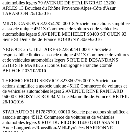
automobiles legers 79 AVENUE DE STALINGRAD 13200
ARLES 13 Bouches du Rhône Provence-Alpes-Côte d'Azur
TARASCON 26/10/2016
MIL'OCCASIONS 822854295 00018 Societe par actions simplifiee
a associe unique 4511Z Commerce de voitures et de vehicules
automobiles legers 9 AVENUE MICHELET 93400 ST OUEN 93
Seine-St-Denis Ile-de-France BOBIGNY 30/09/2016
NEGOCE 25 UTILITAIRES 822850491 00017 Societe a
responsabilite limitee a associe unique 4511Z Commerce de voitures
et de vehicules automobiles legers 5 RUE DE DESANDANS
25113 STE MARIE 25 Doubs Bourgogne-Franche-Comté
BELFORT 03/10/2016
THERMO FROID SERVICE 823360276 00013 Societe par
actions simplifiee a associe unique 4511Z Commerce de voitures et
de vehicules automobiles legers 2 AVENUE RENE PANHARD
94600 CHOISY LE ROI 94 Val-de-Marne Ile-de-France CRETEIL
26/10/2016
STAR AUTO 31 817875701 00010 Societe par actions simplifiee a
associe unique 4511Z Commerce de voitures et de vehicules
automobiles legers 9 RUE DU FILOIR 11430 GRUISSAN 11
Aude Languedoc-Roussillon-Midi-Pyrénées NARBONNE