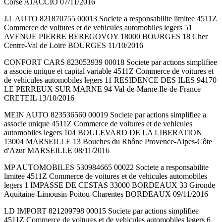
Corse AJACCIO 07/11/2016
J.L AUTO 821870755 00013 Societe a responsabilite limitee 4511Z
Commerce de voitures et de vehicules automobiles legers 51
AVENUE PIERRE BEREGOVOY 18000 BOURGES 18 Cher
Centre-Val de Loire BOURGES 11/10/2016
CONFORT CARS 823053939 00018 Societe par actions simplifiee
a associe unique et capital variable 4511Z Commerce de voitures et
de vehicules automobiles legers 11 RESIDENCE DES ILES 94170
LE PERREUX SUR MARNE 94 Val-de-Marne Ile-de-France
CRETEIL 13/10/2016
MEIN AUTO 823536560 00019 Societe par actions simplifiee a
associe unique 4511Z Commerce de voitures et de vehicules
automobiles legers 104 BOULEVARD DE LA LIBERATION
13004 MARSEILLE 13 Bouches du Rhône Provence-Alpes-Côte
d'Azur MARSEILLE 08/11/2016
MP AUTOMOBILES 530984665 00022 Societe a responsabilite
limitee 4511Z Commerce de voitures et de vehicules automobiles
legers 1 IMPASSE DE CESTAS 33000 BORDEAUX 33 Gironde
Aquitaine-Limousin-Poitou-Charentes BORDEAUX 09/11/2016
LD IMPORT 821209798 00015 Societe par actions simplifiee
4511Z Commerce de voitures et de vehicules automobiles legers 6