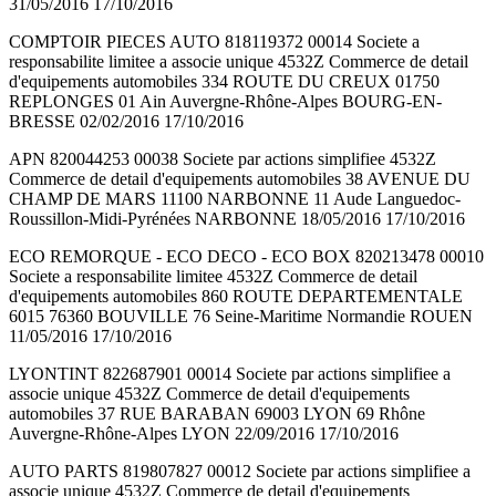
31/05/2016 17/10/2016
COMPTOIR PIECES AUTO 818119372 00014 Societe a
responsabilite limitee a associe unique 4532Z Commerce de detail
d'equipements automobiles 334 ROUTE DU CREUX 01750
REPLONGES 01 Ain Auvergne-Rhône-Alpes BOURG-EN-
BRESSE 02/02/2016 17/10/2016
APN 820044253 00038 Societe par actions simplifiee 4532Z
Commerce de detail d'equipements automobiles 38 AVENUE DU
CHAMP DE MARS 11100 NARBONNE 11 Aude Languedoc-
Roussillon-Midi-Pyrénées NARBONNE 18/05/2016 17/10/2016
ECO REMORQUE - ECO DECO - ECO BOX 820213478 00010
Societe a responsabilite limitee 4532Z Commerce de detail
d'equipements automobiles 860 ROUTE DEPARTEMENTALE
6015 76360 BOUVILLE 76 Seine-Maritime Normandie ROUEN
11/05/2016 17/10/2016
LYONTINT 822687901 00014 Societe par actions simplifiee a
associe unique 4532Z Commerce de detail d'equipements
automobiles 37 RUE BARABAN 69003 LYON 69 Rhône
Auvergne-Rhône-Alpes LYON 22/09/2016 17/10/2016
AUTO PARTS 819807827 00012 Societe par actions simplifiee a
associe unique 4532Z Commerce de detail d'equipements