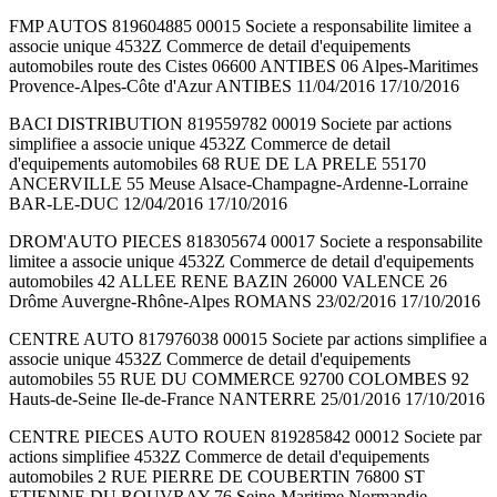
FMP AUTOS 819604885 00015 Societe a responsabilite limitee a
associe unique 4532Z Commerce de detail d'equipements
automobiles route des Cistes 06600 ANTIBES 06 Alpes-Maritimes
Provence-Alpes-Côte d'Azur ANTIBES 11/04/2016 17/10/2016
BACI DISTRIBUTION 819559782 00019 Societe par actions
simplifiee a associe unique 4532Z Commerce de detail
d'equipements automobiles 68 RUE DE LA PRELE 55170
ANCERVILLE 55 Meuse Alsace-Champagne-Ardenne-Lorraine
BAR-LE-DUC 12/04/2016 17/10/2016
DROM'AUTO PIECES 818305674 00017 Societe a responsabilite
limitee a associe unique 4532Z Commerce de detail d'equipements
automobiles 42 ALLEE RENE BAZIN 26000 VALENCE 26
Drôme Auvergne-Rhône-Alpes ROMANS 23/02/2016 17/10/2016
CENTRE AUTO 817976038 00015 Societe par actions simplifiee a
associe unique 4532Z Commerce de detail d'equipements
automobiles 55 RUE DU COMMERCE 92700 COLOMBES 92
Hauts-de-Seine Ile-de-France NANTERRE 25/01/2016 17/10/2016
CENTRE PIECES AUTO ROUEN 819285842 00012 Societe par
actions simplifiee 4532Z Commerce de detail d'equipements
automobiles 2 RUE PIERRE DE COUBERTIN 76800 ST
ETIENNE DU ROUVRAY 76 Seine-Maritime Normandie