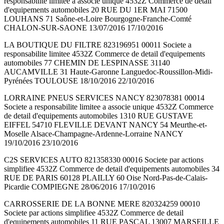
responsabilite limitee a associe unique 4532Z Commerce de detail
d'equipements automobiles 20 RUE DU 1ER MAI 71500
LOUHANS 71 Saône-et-Loire Bourgogne-Franche-Comté
CHALON-SUR-SAONE 13/07/2016 17/10/2016
LA BOUTIQUE DU FILTRE 823196951 00011 Societe a
responsabilite limitee 4532Z Commerce de detail d'equipements
automobiles 77 CHEMIN DE LESPINASSE 31140
AUCAMVILLE 31 Haute-Garonne Languedoc-Roussillon-Midi-
Pyrénées TOULOUSE 18/10/2016 22/10/2016
LORRAINE PNEUS SERVICES NANCY 823078381 00014
Societe a responsabilite limitee a associe unique 4532Z Commerce
de detail d'equipements automobiles 1310 RUE GUSTAVE
EIFFEL 54710 FLEVILLE DEVANT NANCY 54 Meurthe-et-
Moselle Alsace-Champagne-Ardenne-Lorraine NANCY
19/10/2016 23/10/2016
C2S SERVICES AUTO 821358330 00016 Societe par actions
simplifiee 4532Z Commerce de detail d'equipements automobiles 34
RUE DE PARIS 60128 PLAILLY 60 Oise Nord-Pas-de-Calais-
Picardie COMPIEGNE 28/06/2016 17/10/2016
CARROSSERIE DE LA BONNE MERE 820324259 00010
Societe par actions simplifiee 4532Z Commerce de detail
d'equipements automobiles 11 RUE PASCAL 13007 MARSEILLE