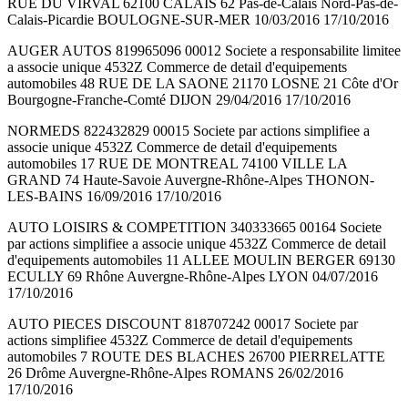
RUE DU VIRVAL 62100 CALAIS 62 Pas-de-Calais Nord-Pas-de-
Calais-Picardie BOULOGNE-SUR-MER 10/03/2016 17/10/2016
AUGER AUTOS 819965096 00012 Societe a responsabilite limitee
a associe unique 4532Z Commerce de detail d'equipements
automobiles 48 RUE DE LA SAONE 21170 LOSNE 21 Côte d'Or
Bourgogne-Franche-Comté DIJON 29/04/2016 17/10/2016
NORMEDS 822432829 00015 Societe par actions simplifiee a
associe unique 4532Z Commerce de detail d'equipements
automobiles 17 RUE DE MONTREAL 74100 VILLE LA
GRAND 74 Haute-Savoie Auvergne-Rhône-Alpes THONON-
LES-BAINS 16/09/2016 17/10/2016
AUTO LOISIRS & COMPETITION 340333665 00164 Societe
par actions simplifiee a associe unique 4532Z Commerce de detail
d'equipements automobiles 11 ALLEE MOULIN BERGER 69130
ECULLY 69 Rhône Auvergne-Rhône-Alpes LYON 04/07/2016
17/10/2016
AUTO PIECES DISCOUNT 818707242 00017 Societe par
actions simplifiee 4532Z Commerce de detail d'equipements
automobiles 7 ROUTE DES BLACHES 26700 PIERRELATTE
26 Drôme Auvergne-Rhône-Alpes ROMANS 26/02/2016
17/10/2016