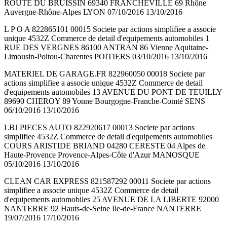
ROUTE DU BRUISSIN 69340 FRANCHEVILLE 69 Rhône
Auvergne-Rhône-Alpes LYON 07/10/2016 13/10/2016
L P O A 822865101 00015 Societe par actions simplifiee a associe
unique 4532Z Commerce de detail d'equipements automobiles 1
RUE DES VERGNES 86100 ANTRAN 86 Vienne Aquitaine-
Limousin-Poitou-Charentes POITIERS 03/10/2016 13/10/2016
MATERIEL DE GARAGE.FR 822960050 00018 Societe par
actions simplifiee a associe unique 4532Z Commerce de detail
d'equipements automobiles 13 AVENUE DU PONT DE TEUILLY
89690 CHEROY 89 Yonne Bourgogne-Franche-Comté SENS
06/10/2016 13/10/2016
LBJ PIECES AUTO 822920617 00013 Societe par actions
simplifiee 4532Z Commerce de detail d'equipements automobiles
COURS ARISTIDE BRIAND 04280 CERESTE 04 Alpes de
Haute-Provence Provence-Alpes-Côte d'Azur MANOSQUE
05/10/2016 13/10/2016
CLEAN CAR EXPRESS 821587292 00011 Societe par actions
simplifiee a associe unique 4532Z Commerce de detail
d'equipements automobiles 25 AVENUE DE LA LIBERTE 92000
NANTERRE 92 Hauts-de-Seine Ile-de-France NANTERRE
19/07/2016 17/10/2016