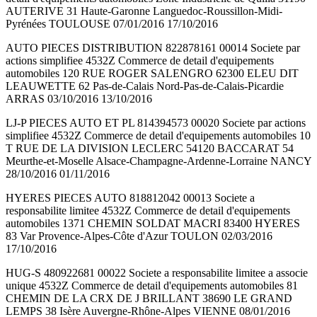
AUTERIVE 31 Haute-Garonne Languedoc-Roussillon-Midi-
Pyrénées TOULOUSE 07/01/2016 17/10/2016
AUTO PIECES DISTRIBUTION 822878161 00014 Societe par
actions simplifiee 4532Z Commerce de detail d'equipements
automobiles 120 RUE ROGER SALENGRO 62300 ELEU DIT
LEAUWETTE 62 Pas-de-Calais Nord-Pas-de-Calais-Picardie
ARRAS 03/10/2016 13/10/2016
LJ-P PIECES AUTO ET PL 814394573 00020 Societe par actions
simplifiee 4532Z Commerce de detail d'equipements automobiles 10
T RUE DE LA DIVISION LECLERC 54120 BACCARAT 54
Meurthe-et-Moselle Alsace-Champagne-Ardenne-Lorraine NANCY
28/10/2016 01/11/2016
HYERES PIECES AUTO 818812042 00013 Societe a
responsabilite limitee 4532Z Commerce de detail d'equipements
automobiles 1371 CHEMIN SOLDAT MACRI 83400 HYERES
83 Var Provence-Alpes-Côte d'Azur TOULON 02/03/2016
17/10/2016
HUG-S 480922681 00022 Societe a responsabilite limitee a associe
unique 4532Z Commerce de detail d'equipements automobiles 81
CHEMIN DE LA CRX DE J BRILLANT 38690 LE GRAND
LEMPS 38 Isère Auvergne-Rhône-Alpes VIENNE 08/01/2016