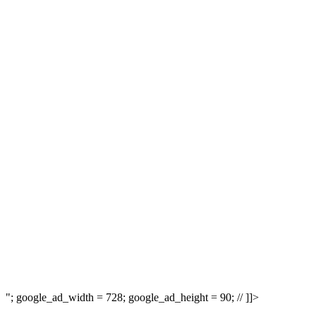
"; google_ad_width = 728; google_ad_height = 90; // ]]>