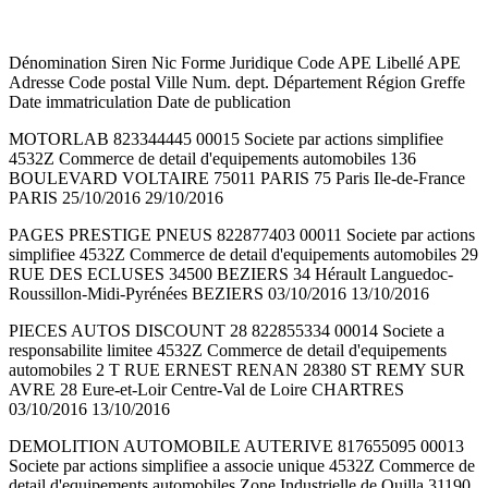
Dénomination Siren Nic Forme Juridique Code APE Libellé APE
Adresse Code postal Ville Num. dept. Département Région Greffe
Date immatriculation Date de publication
MOTORLAB 823344445 00015 Societe par actions simplifiee
4532Z Commerce de detail d'equipements automobiles 136
BOULEVARD VOLTAIRE 75011 PARIS 75 Paris Ile-de-France
PARIS 25/10/2016 29/10/2016
PAGES PRESTIGE PNEUS 822877403 00011 Societe par actions
simplifiee 4532Z Commerce de detail d'equipements automobiles 29
RUE DES ECLUSES 34500 BEZIERS 34 Hérault Languedoc-
Roussillon-Midi-Pyrénées BEZIERS 03/10/2016 13/10/2016
PIECES AUTOS DISCOUNT 28 822855334 00014 Societe a
responsabilite limitee 4532Z Commerce de detail d'equipements
automobiles 2 T RUE ERNEST RENAN 28380 ST REMY SUR
AVRE 28 Eure-et-Loir Centre-Val de Loire CHARTRES
03/10/2016 13/10/2016
DEMOLITION AUTOMOBILE AUTERIVE 817655095 00013
Societe par actions simplifiee a associe unique 4532Z Commerce de
detail d'equipements automobiles Zone Industrielle de Quilla 31190