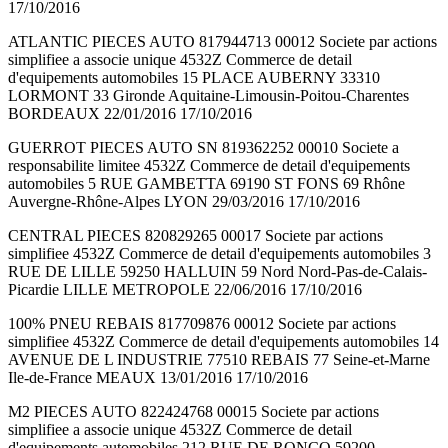
17/10/2016
ATLANTIC PIECES AUTO 817944713 00012 Societe par actions
simplifiee a associe unique 4532Z Commerce de detail
d'equipements automobiles 15 PLACE AUBERNY 33310
LORMONT 33 Gironde Aquitaine-Limousin-Poitou-Charentes
BORDEAUX 22/01/2016 17/10/2016
GUERROT PIECES AUTO SN 819362252 00010 Societe a
responsabilite limitee 4532Z Commerce de detail d'equipements
automobiles 5 RUE GAMBETTA 69190 ST FONS 69 Rhône
Auvergne-Rhône-Alpes LYON 29/03/2016 17/10/2016
CENTRAL PIECES 820829265 00017 Societe par actions
simplifiee 4532Z Commerce de detail d'equipements automobiles 3
RUE DE LILLE 59250 HALLUIN 59 Nord Nord-Pas-de-Calais-
Picardie LILLE METROPOLE 22/06/2016 17/10/2016
100% PNEU REBAIS 817709876 00012 Societe par actions
simplifiee 4532Z Commerce de detail d'equipements automobiles 14
AVENUE DE L INDUSTRIE 77510 REBAIS 77 Seine-et-Marne
Ile-de-France MEAUX 13/01/2016 17/10/2016
M2 PIECES AUTO 822424768 00015 Societe par actions
simplifiee a associe unique 4532Z Commerce de detail
d'equipements automobiles 212 RUE DE RONCQ 59200