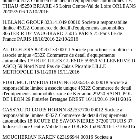
limitee 4532Z Commerce de detail d'equipements automobiles LA
THIAU 45250 BRIARE 45 Loiret Centre-Val de Loire ORLEANS
20/05/2016 17/10/2016
H.BLANC GROUP 823141049 00010 Societe a responsabilite
limitee 4532Z Commerce de detail d'equipements automobiles
366TER R DE VAUGIRARD 75015 PARIS 75 Paris Ile-de-
France PARIS 18/10/2016 22/10/2016
AUTO-FLERS 823597133 00011 Societe par actions simplifiee a
associe unique 4532Z Commerce de detail d'equipements
automobiles 179 RUE JULES GUESDE 59650 VILLENEUVE D
ASCQ 59 Nord Nord-Pas-de-Calais-Picardie LILLE
METROPOLE 15/11/2016 19/11/2016
EURL MULTIMEDIA DRIVING 823643358 00018 Societe a
responsabilite limitee a associe unique 4532Z Commerce de detail
d'equipements automobiles zone de Kerranou 29250 SAINT POL
DE LEON 29 Finistère Bretagne BREST 16/11/2016 19/11/2016
CASS'AUTO LOUIS HORNN 822537700 00012 Societe a
responsabilite limitee 4532Z Commerce de detail d'equipements
automobiles 18 ROUTE DE SAVONNIERES 37200 TOURS 37
Indre-et-Loire Centre-Val de Loire TOURS 15/09/2016 17/10/2016
MOUCHERIAN KAREN 823196944 00016 Societe a