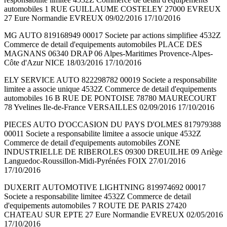
automobiles 1 RUE GUILLAUME COSTELEY 27000 EVREUX
27 Eure Normandie EVREUX 09/02/2016 17/10/2016
MG AUTO 819168949 00017 Societe par actions simplifiee 4532Z
Commerce de detail d'equipements automobiles PLACE DES
MAGNANS 06340 DRAP 06 Alpes-Maritimes Provence-Alpes-
Côte d'Azur NICE 18/03/2016 17/10/2016
ELY SERVICE AUTO 822298782 00019 Societe a responsabilite
limitee a associe unique 4532Z Commerce de detail d'equipements
automobiles 16 B RUE DE PONTOISE 78780 MAURECOURT
78 Yvelines Ile-de-France VERSAILLES 02/09/2016 17/10/2016
PIECES AUTO D'OCCASION DU PAYS D'OLMES 817979388
00011 Societe a responsabilite limitee a associe unique 4532Z
Commerce de detail d'equipements automobiles ZONE
INDUSTRIELLE DE RIBEROLES 09300 DREUILHE 09 Ariège
Languedoc-Roussillon-Midi-Pyrénées FOIX 27/01/2016
17/10/2016
DUXERIT AUTOMOTIVE LIGHTNING 819974692 00017
Societe a responsabilite limitee 4532Z Commerce de detail
d'equipements automobiles 7 ROUTE DE PARIS 27420
CHATEAU SUR EPTE 27 Eure Normandie EVREUX 02/05/2016
17/10/2016