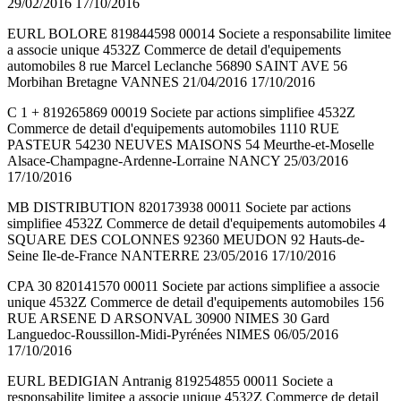
29/02/2016 17/10/2016
EURL BOLORE 819844598 00014 Societe a responsabilite limitee
a associe unique 4532Z Commerce de detail d'equipements
automobiles 8 rue Marcel Leclanche 56890 SAINT AVE 56
Morbihan Bretagne VANNES 21/04/2016 17/10/2016
C 1 + 819265869 00019 Societe par actions simplifiee 4532Z
Commerce de detail d'equipements automobiles 1110 RUE
PASTEUR 54230 NEUVES MAISONS 54 Meurthe-et-Moselle
Alsace-Champagne-Ardenne-Lorraine NANCY 25/03/2016
17/10/2016
MB DISTRIBUTION 820173938 00011 Societe par actions
simplifiee 4532Z Commerce de detail d'equipements automobiles 4
SQUARE DES COLONNES 92360 MEUDON 92 Hauts-de-
Seine Ile-de-France NANTERRE 23/05/2016 17/10/2016
CPA 30 820141570 00011 Societe par actions simplifiee a associe
unique 4532Z Commerce de detail d'equipements automobiles 156
RUE ARSENE D ARSONVAL 30900 NIMES 30 Gard
Languedoc-Roussillon-Midi-Pyrénées NIMES 06/05/2016
17/10/2016
EURL BEDIGIAN Antranig 819254855 00011 Societe a
responsabilite limitee a associe unique 4532Z Commerce de detail