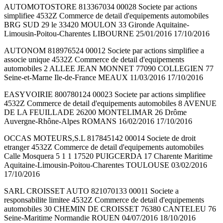
AUTOMOTOSTORE 813367034 00028 Societe par actions
simplifiee 4532Z Commerce de detail d'equipements automobiles
BRG SUD 29 le 33420 MOULON 33 Gironde Aquitaine-
Limousin-Poitou-Charentes LIBOURNE 25/01/2016 17/10/2016
AUTONOM 818976524 00012 Societe par actions simplifiee a
associe unique 4532Z Commerce de detail d'equipements
automobiles 2 ALLEE JEAN MONNET 77090 COLLEGIEN 77
Seine-et-Marne Ile-de-France MEAUX 11/03/2016 17/10/2016
EASYVOIRIE 800780124 00023 Societe par actions simplifiee
4532Z Commerce de detail d'equipements automobiles 8 AVENUE
DE LA FEUILLADE 26200 MONTELIMAR 26 Drôme
Auvergne-Rhône-Alpes ROMANS 16/02/2016 17/10/2016
OCCAS MOTEURS,S.L 817845142 00014 Societe de droit
etranger 4532Z Commerce de detail d'equipements automobiles
Calle Mosquera 5 1 1 17520 PUIGCERDA 17 Charente Maritime
Aquitaine-Limousin-Poitou-Charentes TOULOUSE 03/02/2016
17/10/2016
SARL CROISSET AUTO 821070133 00011 Societe a
responsabilite limitee 4532Z Commerce de detail d'equipements
automobiles 30 CHEMIN DE CROISSET 76380 CANTELEU 76
Seine-Maritime Normandie ROUEN 04/07/2016 18/10/2016