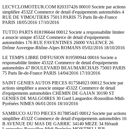
LECYCLOMOTEUR.COM 820337426 00010 Societe par actions
simplifiee 4532Z Commerce de detail d'equipements automobiles 4
RUE DE VIMOUTIERS 75013 PARIS 75 Paris Ile-de-France
PARIS 18/05/2016 17/10/2016
TUTTO PARTS 818196644 00012 Societe a responsabilite limitee
a associe unique 4532Z Commerce de detail d'equipements
automobiles 176 RUE FAVENTINES 26000 VALENCE 26
Drôme Auvergne-Rhône-Alpes ROMANS 05/02/2016 18/10/2016
LE TEMPS LIBRE DIFFUSION 819590944 00016 Societe a
responsabilite limitee 4532Z Commerce de detail d'equipements
automobiles 47 BOULEVARD BEAUMARCHAIS 75003 PARIS
75 Paris Ile-de-France PARIS 14/04/2016 17/10/2016
SAINT GENIES AUTOS PIECES 817584923 00012 Societe par
actions simplifiee a associe unique 4532Z Commerce de detail
d'equipements automobiles CHEMIN DE GAJAN 30190 ST
GENIES DE MALGOIRES 30 Gard Languedoc-Roussillon-Midi-
Pyrénées NIMES 06/01/2016 18/10/2016
SAMBUCO AUTO PIECES 817885445 00012 Societe par actions
simplifiee 4532Z Commerce de detail d'equipements automobiles 16
B AVENUE DU MAS DE GARRIC 34140 MEZE 34 Hérault
Languedoc-Roussillon-Midi-Pyrénées MONTPELLIER