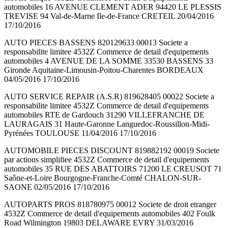
automobiles 16 AVENUE CLEMENT ADER 94420 LE PLESSIS
TREVISE 94 Val-de-Marne Ile-de-France CRETEIL 20/04/2016
17/10/2016
AUTO PIECES BASSENS 820129633 00013 Societe a
responsabilite limitee 4532Z Commerce de detail d'equipements
automobiles 4 AVENUE DE LA SOMME 33530 BASSENS 33
Gironde Aquitaine-Limousin-Poitou-Charentes BORDEAUX
04/05/2016 17/10/2016
AUTO SERVICE REPAIR (A.S.R) 819628405 00022 Societe a
responsabilite limitee 4532Z Commerce de detail d'equipements
automobiles RTE de Gardouch 31290 VILLEFRANCHE DE
LAURAGAIS 31 Haute-Garonne Languedoc-Roussillon-Midi-
Pyrénées TOULOUSE 11/04/2016 17/10/2016
AUTOMOBILE PIECES DISCOUNT 819882192 00019 Societe
par actions simplifiee 4532Z Commerce de detail d'equipements
automobiles 35 RUE DES ABATTOIRS 71200 LE CREUSOT 71
Saône-et-Loire Bourgogne-Franche-Comté CHALON-SUR-
SAONE 02/05/2016 17/10/2016
AUTOPARTS PROS 818780975 00012 Societe de droit etranger
4532Z Commerce de detail d'equipements automobiles 402 Foulk
Road Wilmington 19803 DELAWARE EVRY 31/03/2016