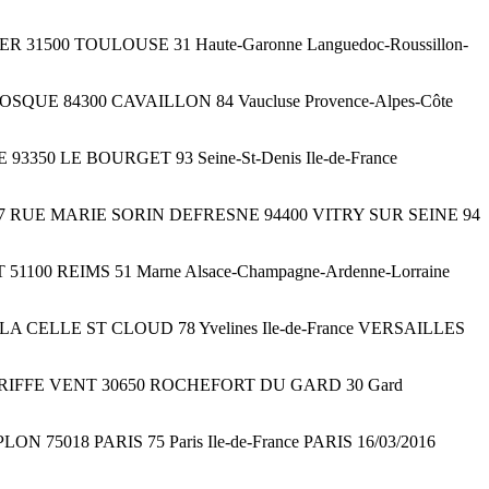
N FAVIER 31500 TOULOUSE 31 Haute-Garonne Languedoc-Roussillon-
 LOSQUE 84300 CAVAILLON 84 Vaucluse Provence-Alpes-Côte
ITE 93350 LE BOURGET 93 Seine-St-Denis Ile-de-France
courrier 57 RUE MARIE SORIN DEFRESNE 94400 VITRY SUR SEINE 94
ART 51100 REIMS 51 Marne Alsace-Champagne-Ardenne-Lorraine
8170 LA CELLE ST CLOUD 78 Yvelines Ile-de-France VERSAILLES
3 ALLEE GRIFFE VENT 30650 ROCHEFORT DU GARD 30 Gard
IMPLON 75018 PARIS 75 Paris Ile-de-France PARIS 16/03/2016