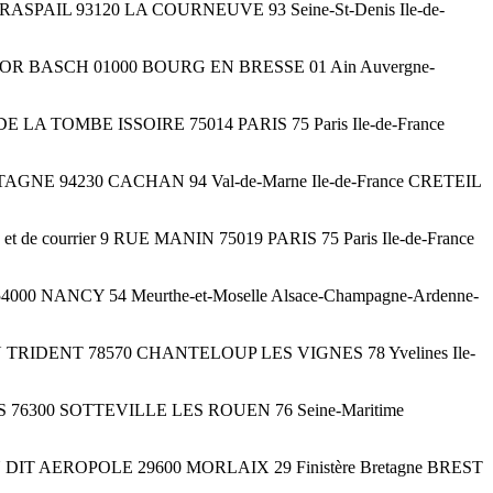
0 RUE RASPAIL 93120 LA COURNEUVE 93 Seine-St-Denis Ile-de-
6 RUE VICTOR BASCH 01000 BOURG EN BRESSE 01 Ain Auvergne-
 RUE DE LA TOMBE ISSOIRE 75014 PARIS 75 Paris Ile-de-France
DE BRETAGNE 94230 CACHAN 94 Val-de-Marne Ile-de-France CRETEIL
et de courrier 9 RUE MANIN 75019 PARIS 75 Paris Ile-de-France
T 54000 NANCY 54 Meurthe-et-Moselle Alsace-Champagne-Ardenne-
PLACE DU TRIDENT 78570 CHANTELOUP LES VIGNES 78 Yvelines Ile-
 PARIS 76300 SOTTEVILLE LES ROUEN 76 Seine-Maritime
ier LIEU DIT AEROPOLE 29600 MORLAIX 29 Finistère Bretagne BREST