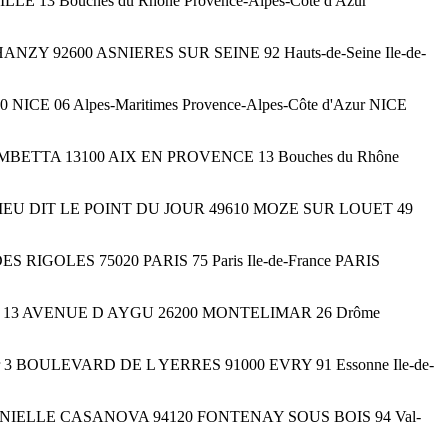
SEILLE 13 Bouches du Rhône Provence-Alpes-Côte d'Azur
RUE CHANZY 92600 ASNIERES SUR SEINE 92 Hauts-de-Seine Ile-de-
06000 NICE 06 Alpes-Maritimes Provence-Alpes-Côte d'Azur NICE
COURS GAMBETTA 13100 AIX EN PROVENCE 13 Bouches du Rhône
courrier LIEU DIT LE POINT DU JOUR 49610 MOZE SUR LOUET 49
RUE DES RIGOLES 75020 PARIS 75 Paris Ile-de-France PARIS
 courrier 13 AVENUE D AYGU 26200 MONTELIMAR 26 Drôme
ourrier 3 BOULEVARD DE L YERRES 91000 EVRY 91 Essonne Ile-de-
r 8 RUE DANIELLE CASANOVA 94120 FONTENAY SOUS BOIS 94 Val-