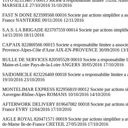
TIYO 823354873 00015 Societe a responsabilite limitee 5320Z Au
MARSEILLE 27/10/2016 31/10/2016
FAST N DONE 823599568 00016 Societe par actions simplifiee a a
France NANTERRE 09/11/2016 12/11/2016
S.A.S. LA BRIGADE 823707559 00014 Societe par actions simplifiee
14/11/2016 18/11/2016
CAP'AIX 822869566 00015 Societe a responsabilite limitee a as
Provence-Alpes-Côte d'Azur AIX-EN-PROVENCE 30/09/2016 13/
BULLE DE SERVICES 820595528 00010 Societe a responsabilite l
Maine-et-Loire Pays-de-la-Loire ANGERS 30/05/2016 17/10/2016
SAIDOMICILE 823226469 00018 Societe a responsabilite limitee a 
19/10/2016 23/10/2016
MONTELIMAR EXPRESS 822956819 00012 Societe par actions simp
Auvergne-Rhône-Alpes ROMANS 10/10/2016 14/10/2016
AFTERWORK DELIVERY 819647082 00018 Societe par actions simpl
France EVRY 12/04/2016 17/10/2016
AIGLE ROYAL 820471571 00019 Societe par actions simplifiee a
de-Marne Ile-de-France CRETEIL 27/05/2016 17/10/2016