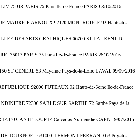
 LIV 75018 PARIS 75 Paris Ile-de-France PARIS 03/10/2016
rier 50 B RUE MAURICE ARNOUX 92120 MONTROUGE 92 Hauts-de-
 courrier ALLEE DES ARTS GRAPHIQUES 06700 ST LAURENT DU
DERIC 75017 PARIS 75 Paris Ile-de-France PARIS 26/02/2016
53150 ST CENERE 53 Mayenne Pays-de-la-Loire LAVAL 09/09/2016
DE LA REPUBLIQUE 92800 PUTEAUX 92 Hauts-de-Seine Ile-de-France
E LA MANDINIERE 72300 SABLE SUR SARTHE 72 Sarthe Pays-de-la-
 ROGER 14370 CANTELOUP 14 Calvados Normandie CAEN 19/07/2016
rier 49 RUE DE TOURNOEL 63100 CLERMONT FERRAND 63 Puy-de-