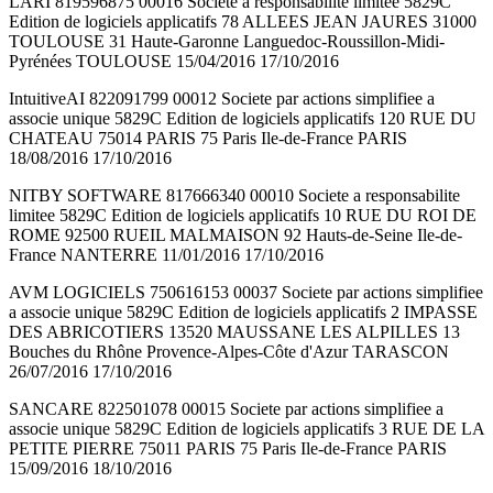
LARI 819596875 00016 Societe a responsabilite limitee 5829C
Edition de logiciels applicatifs 78 ALLEES JEAN JAURES 31000
TOULOUSE 31 Haute-Garonne Languedoc-Roussillon-Midi-
Pyrénées TOULOUSE 15/04/2016 17/10/2016
IntuitiveAI 822091799 00012 Societe par actions simplifiee a
associe unique 5829C Edition de logiciels applicatifs 120 RUE DU
CHATEAU 75014 PARIS 75 Paris Ile-de-France PARIS
18/08/2016 17/10/2016
NITBY SOFTWARE 817666340 00010 Societe a responsabilite
limitee 5829C Edition de logiciels applicatifs 10 RUE DU ROI DE
ROME 92500 RUEIL MALMAISON 92 Hauts-de-Seine Ile-de-
France NANTERRE 11/01/2016 17/10/2016
AVM LOGICIELS 750616153 00037 Societe par actions simplifiee
a associe unique 5829C Edition de logiciels applicatifs 2 IMPASSE
DES ABRICOTIERS 13520 MAUSSANE LES ALPILLES 13
Bouches du Rhône Provence-Alpes-Côte d'Azur TARASCON
26/07/2016 17/10/2016
SANCARE 822501078 00015 Societe par actions simplifiee a
associe unique 5829C Edition de logiciels applicatifs 3 RUE DE LA
PETITE PIERRE 75011 PARIS 75 Paris Ile-de-France PARIS
15/09/2016 18/10/2016