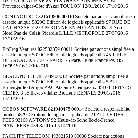
DE LA CIGALIERE 83110 SANARY SUR MER 83 Var
Provence-Alpes-Côte d'Azur TOULON 12/01/2016 17/10/2016
CONTACTDOC 821619806 00010 Societe par actions simplifiee a
associe unique 5829C Edition de logiciels applicatifs 97 RUE DE
LA CHASSE 59273 PERONNE EN MELANTOIS 59 Nord
Nord-Pas-de-Calais-Picardie LILLE METROPOLE 27/07/2016
17/10/2016
FinFrog Ventures 822582359 00011 Societe par actions simplifiee a
associe unique 5829C Edition de logiciels applicatifs 45 T RUE
DES ACACIAS 75017 PARIS 75 Paris Ile-de-France PARIS
16/09/2016 17/10/2016
BLACKNUT 817885049 00012 Societe par actions simplifiee a
associe unique 5829C Edition de logiciels applicatifs 5 ALL
Ermengarde d'Anjou ZAC Atalante Champeaux 35108 RENNES
CEDEX 3 35 Ille-et-Vilaine Bretagne RENNES 20/01/2016
17/10/2016
COEOS SOFTWARE 821940475 00014 Societe a responsabilite
limitee 5829C Edition de logiciels applicatifs 21 ALLEE DES
FEES 92160 ANTONY 92 Hauts-de-Seine Ile-de-France
NANTERRE 08/08/2016 17/10/2016
FACILITY TELECOM 493021513 00038 Societe par actions