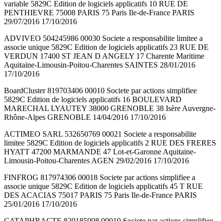
variable 5829C Edition de logiciels applicatifs 10 RUE DE
PENTHIEVRE 75008 PARIS 75 Paris Ile-de-France PARIS
29/07/2016 17/10/2016
ADVIVEO 504245986 00030 Societe a responsabilite limitee a
associe unique 5829C Edition de logiciels applicatifs 23 RUE DE
VERDUN 17400 ST JEAN D ANGELY 17 Charente Maritime
Aquitaine-Limousin-Poitou-Charentes SAINTES 28/01/2016
17/10/2016
BoardCluster 819703406 00010 Societe par actions simplifiee
5829C Edition de logiciels applicatifs 16 BOULEVARD
MARECHAL LYAUTEY 38000 GRENOBLE 38 Isère Auvergne-
Rhône-Alpes GRENOBLE 14/04/2016 17/10/2016
ACTIMEO SARL 532650769 00021 Societe a responsabilite
limitee 5829C Edition de logiciels applicatifs 2 RUE DES FRERES
HYATT 47200 MARMANDE 47 Lot-et-Garonne Aquitaine-
Limousin-Poitou-Charentes AGEN 29/02/2016 17/10/2016
FINFROG 817974306 00018 Societe par actions simplifiee a
associe unique 5829C Edition de logiciels applicatifs 45 T RUE
DES ACACIAS 75017 PARIS 75 Paris Ile-de-France PARIS
25/01/2016 17/10/2016
CATAPHRACTE 820185908 00010 Societe par actions simplifiee