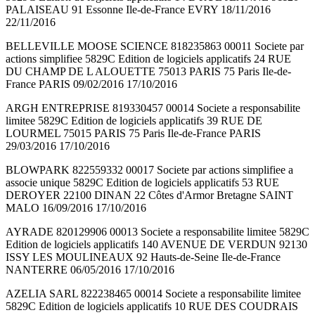
PALAISEAU 91 Essonne Ile-de-France EVRY 18/11/2016
22/11/2016
BELLEVILLE MOOSE SCIENCE 818235863 00011 Societe par
actions simplifiee 5829C Edition de logiciels applicatifs 24 RUE
DU CHAMP DE L ALOUETTE 75013 PARIS 75 Paris Ile-de-
France PARIS 09/02/2016 17/10/2016
ARGH ENTREPRISE 819330457 00014 Societe a responsabilite
limitee 5829C Edition de logiciels applicatifs 39 RUE DE
LOURMEL 75015 PARIS 75 Paris Ile-de-France PARIS
29/03/2016 17/10/2016
BLOWPARK 822559332 00017 Societe par actions simplifiee a
associe unique 5829C Edition de logiciels applicatifs 53 RUE
DEROYER 22100 DINAN 22 Côtes d'Armor Bretagne SAINT
MALO 16/09/2016 17/10/2016
AYRADE 820129906 00013 Societe a responsabilite limitee 5829C
Edition de logiciels applicatifs 140 AVENUE DE VERDUN 92130
ISSY LES MOULINEAUX 92 Hauts-de-Seine Ile-de-France
NANTERRE 06/05/2016 17/10/2016
AZELIA SARL 822238465 00014 Societe a responsabilite limitee
5829C Edition de logiciels applicatifs 10 RUE DES COUDRAIS