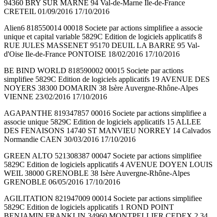
94360 BRY SUR MARNE 94 Val-de-Marne Ile-de-France
CRETEIL 01/09/2016 17/10/2016
Alien6 818550014 00018 Societe par actions simplifiee a associe
unique et capital variable 5829C Edition de logiciels applicatifs 8
RUE JULES MASSENET 95170 DEUIL LA BARRE 95 Val-
d'Oise Ile-de-France PONTOISE 18/02/2016 17/10/2016
BE BIND WORLD 818590002 00015 Societe par actions
simplifiee 5829C Edition de logiciels applicatifs 19 AVENUE DES
NOYERS 38300 DOMARIN 38 Isère Auvergne-Rhône-Alpes
VIENNE 23/02/2016 17/10/2016
AGAPANTHE 819347857 00016 Societe par actions simplifiee a
associe unique 5829C Edition de logiciels applicatifs 15 ALLEE
DES FENAISONS 14740 ST MANVIEU NORREY 14 Calvados
Normandie CAEN 30/03/2016 17/10/2016
GREEN ALTO 521308387 00047 Societe par actions simplifiee
5829C Edition de logiciels applicatifs 4 AVENUE DOYEN LOUIS
WEIL 38000 GRENOBLE 38 Isère Auvergne-Rhône-Alpes
GRENOBLE 06/05/2016 17/10/2016
AGILITATION 821947009 00014 Societe par actions simplifiee
5829C Edition de logiciels applicatifs 1 ROND POINT
BENJAMIN FRANKLIN 34960 MONTPELLIER CEDEX 2 34