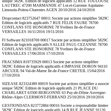
unique 5829C Edition de logiciels applicatifs 12 RUE TOULOUSE
LAUTREC 47200 MARMANDE 47 Lot-et-Garonne Aquitaine-
Limousin-Poitou-Charentes AGEN 20/10/2016 24/10/2016
Dropcontact 823752647 00011 Societe par actions simplifiee 5829C
Edition de logiciels applicatifs 7 RUE FELIX FAURE 78700
CONFLANS STE HONORINE 78 Yvelines Ile-de-France
VERSAILLES 16/11/2016 19/11/2016
FI Software 821018769 00017 Societe par actions simplifiee 5829C
Edition de logiciels applicatifs 9 ALLEE PAUL CEZANNE 78700
CONFLANS STE HONORINE 78 Yvelines Ile-de-France
VERSAILLES 17/06/2016 17/10/2016
FRACSIMA 819735929 00013 Societe par actions simplifiee
5829C Edition de logiciels applicatifs 4 IMPASSE DORON 94110
ARCUEIL 94 Val-de-Marne Ile-de-France CRETEIL 15/04/2016
17/10/2016
SIZEASE 823324389 00019 Societe par actions simplifiee a associe
unique 5829C Edition de logiciels applicatifs 21 PLACE DU
CHARLARET 63500 BERGONNE 63 Puy-de-Dôme Auvergne-
Rhône-Alpes CLERMONT-FERRAND 25/10/2016 29/10/2016
GESTIONDATA 823772884 00016 Societe a responsabilite limitee
5829C Edition de logiciels applicatifs 14 B RUE JEANNE 91120