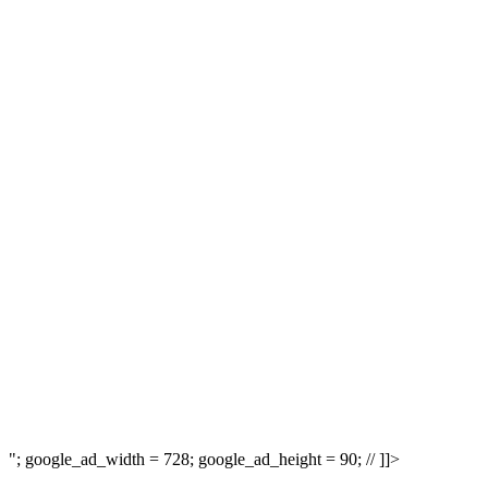
"; google_ad_width = 728; google_ad_height = 90; // ]]>