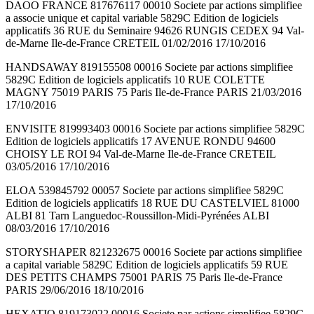
DAOO FRANCE 817676117 00010 Societe par actions simplifiee
a associe unique et capital variable 5829C Edition de logiciels
applicatifs 36 RUE du Seminaire 94626 RUNGIS CEDEX 94 Val-
de-Marne Ile-de-France CRETEIL 01/02/2016 17/10/2016
HANDSAWAY 819155508 00016 Societe par actions simplifiee
5829C Edition de logiciels applicatifs 10 RUE COLETTE
MAGNY 75019 PARIS 75 Paris Ile-de-France PARIS 21/03/2016
17/10/2016
ENVISITE 819993403 00016 Societe par actions simplifiee 5829C
Edition de logiciels applicatifs 17 AVENUE RONDU 94600
CHOISY LE ROI 94 Val-de-Marne Ile-de-France CRETEIL
03/05/2016 17/10/2016
ELOA 539845792 00057 Societe par actions simplifiee 5829C
Edition de logiciels applicatifs 18 RUE DU CASTELVIEL 81000
ALBI 81 Tarn Languedoc-Roussillon-Midi-Pyrénées ALBI
08/03/2016 17/10/2016
STORYSHAPER 821232675 00016 Societe par actions simplifiee
a capital variable 5829C Edition de logiciels applicatifs 59 RUE
DES PETITS CHAMPS 75001 PARIS 75 Paris Ile-de-France
PARIS 29/06/2016 18/10/2016
HEXATIO 819173022 00016 Societe par actions simplifiee 5829C