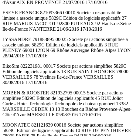
d'Azur AIX-EN-PROVENCE 21/07/2016 17/10/2016
ESEYE FRANCE 821093366 00010 Societe a responsabilite
limitee a associe unique 5829C Edition de logiciels applicatifs 27
RUE MARIUS JACOTOT 92800 PUTEAUX 92 Hauts-de-Seine
Ile-de-France NANTERRE 21/06/2016 17/10/2016
LYSSANDRE 791883895 00025 Societe par actions simplifiee a
associe unique 5829C Edition de logiciels applicatifs 3 RUE
PLENEY 69001 LYON 69 Rhône Auvergne-Rhône-Alpes LYON
28/04/2016 17/10/2016
EikoSim 822231981 00017 Societe par actions simplifiee 5829C
Edition de logiciels applicatifs 13 RUE SAINT HONORE 78000
VERSAILLES 78 Yvelines Ile-de-France VERSAILLES
30/08/2016 17/10/2016
MOBEN & ROOSTER 821932795 00015 Societe par actions
simplifiee 5829C Edition de logiciels applicatifs 45 RUE Joliot
Curie - Hotel Technologie Technopole de chateau gombert 13382
MARSEILLE CEDEX 13 13 Bouches du Rhône Provence-Alpes-
Côte d'Azur MARSEILLE 05/08/2016 17/10/2016
MOONATEC 821121639 00016 Societe par actions simplifiee
5829C Edition de logiciels applicatifs 10 RUE DE PENTHIEVRE
75008 PARIS 75 Paris Ile-de-France PARIS 28/06/2016