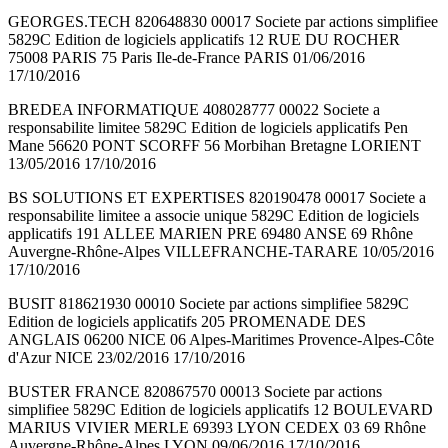
GEORGES.TECH 820648830 00017 Societe par actions simplifiee
5829C Edition de logiciels applicatifs 12 RUE DU ROCHER
75008 PARIS 75 Paris Ile-de-France PARIS 01/06/2016
17/10/2016
BREDEA INFORMATIQUE 408028777 00022 Societe a
responsabilite limitee 5829C Edition de logiciels applicatifs Pen
Mane 56620 PONT SCORFF 56 Morbihan Bretagne LORIENT
13/05/2016 17/10/2016
BS SOLUTIONS ET EXPERTISES 820190478 00017 Societe a
responsabilite limitee a associe unique 5829C Edition de logiciels
applicatifs 191 ALLEE MARIEN PRE 69480 ANSE 69 Rhône
Auvergne-Rhône-Alpes VILLEFRANCHE-TARARE 10/05/2016
17/10/2016
BUSIT 818621930 00010 Societe par actions simplifiee 5829C
Edition de logiciels applicatifs 205 PROMENADE DES
ANGLAIS 06200 NICE 06 Alpes-Maritimes Provence-Alpes-Côte
d'Azur NICE 23/02/2016 17/10/2016
BUSTER FRANCE 820867570 00013 Societe par actions
simplifiee 5829C Edition de logiciels applicatifs 12 BOULEVARD
MARIUS VIVIER MERLE 69393 LYON CEDEX 03 69 Rhône
Auvergne-Rhône-Alpes LYON 09/06/2016 17/10/2016