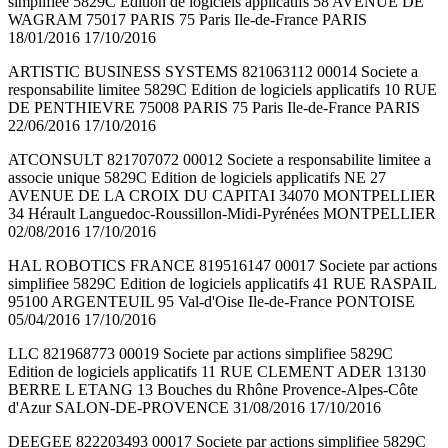
simplifiee 5829C Edition de logiciels applicatifs 58 AVENUE DE
WAGRAM 75017 PARIS 75 Paris Ile-de-France PARIS
18/01/2016 17/10/2016
ARTISTIC BUSINESS SYSTEMS 821063112 00014 Societe a
responsabilite limitee 5829C Edition de logiciels applicatifs 10 RUE
DE PENTHIEVRE 75008 PARIS 75 Paris Ile-de-France PARIS
22/06/2016 17/10/2016
ATCONSULT 821707072 00012 Societe a responsabilite limitee a
associe unique 5829C Edition de logiciels applicatifs NE 27
AVENUE DE LA CROIX DU CAPITAI 34070 MONTPELLIER
34 Hérault Languedoc-Roussillon-Midi-Pyrénées MONTPELLIER
02/08/2016 17/10/2016
HAL ROBOTICS FRANCE 819516147 00017 Societe par actions
simplifiee 5829C Edition de logiciels applicatifs 41 RUE RASPAIL
95100 ARGENTEUIL 95 Val-d'Oise Ile-de-France PONTOISE
05/04/2016 17/10/2016
LLC 821968773 00019 Societe par actions simplifiee 5829C
Edition de logiciels applicatifs 11 RUE CLEMENT ADER 13130
BERRE L ETANG 13 Bouches du Rhône Provence-Alpes-Côte
d'Azur SALON-DE-PROVENCE 31/08/2016 17/10/2016
DEEGEE 822203493 00017 Societe par actions simplifiee 5829C