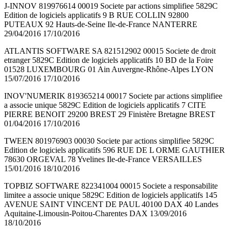
J-INNOV 819976614 00019 Societe par actions simplifiee 5829C
Edition de logiciels applicatifs 9 B RUE COLLIN 92800
PUTEAUX 92 Hauts-de-Seine Ile-de-France NANTERRE
29/04/2016 17/10/2016
ATLANTIS SOFTWARE SA 821512902 00015 Societe de droit
etranger 5829C Edition de logiciels applicatifs 10 BD de la Foire
01528 LUXEMBOURG 01 Ain Auvergne-Rhône-Alpes LYON
15/07/2016 17/10/2016
INOV'NUMERIK 819365214 00017 Societe par actions simplifiee
a associe unique 5829C Edition de logiciels applicatifs 7 CITE
PIERRE BENOIT 29200 BREST 29 Finistère Bretagne BREST
01/04/2016 17/10/2016
TWEEN 801976903 00030 Societe par actions simplifiee 5829C
Edition de logiciels applicatifs 596 RUE DE L ORME GAUTHIER
78630 ORGEVAL 78 Yvelines Ile-de-France VERSAILLES
15/01/2016 18/10/2016
TOPBIZ SOFTWARE 822341004 00015 Societe a responsabilite
limitee a associe unique 5829C Edition de logiciels applicatifs 145
AVENUE SAINT VINCENT DE PAUL 40100 DAX 40 Landes
Aquitaine-Limousin-Poitou-Charentes DAX 13/09/2016
18/10/2016