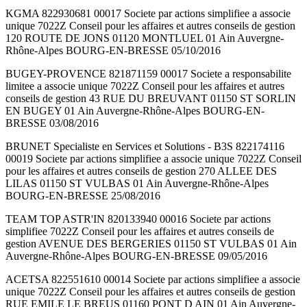
KGMA 822930681 00017 Societe par actions simplifiee a associe
unique 7022Z Conseil pour les affaires et autres conseils de gestion
120 ROUTE DE JONS 01120 MONTLUEL 01 Ain Auvergne-
Rhône-Alpes BOURG-EN-BRESSE 05/10/2016
BUGEY-PROVENCE 821871159 00017 Societe a responsabilite
limitee a associe unique 7022Z Conseil pour les affaires et autres
conseils de gestion 43 RUE DU BREUVANT 01150 ST SORLIN
EN BUGEY 01 Ain Auvergne-Rhône-Alpes BOURG-EN-
BRESSE 03/08/2016
BRUNET Specialiste en Services et Solutions - B3S 822174116
00019 Societe par actions simplifiee a associe unique 7022Z Conseil
pour les affaires et autres conseils de gestion 270 ALLEE DES
LILAS 01150 ST VULBAS 01 Ain Auvergne-Rhône-Alpes
BOURG-EN-BRESSE 25/08/2016
TEAM TOP ASTR'IN 820133940 00016 Societe par actions
simplifiee 7022Z Conseil pour les affaires et autres conseils de
gestion AVENUE DES BERGERIES 01150 ST VULBAS 01 Ain
Auvergne-Rhône-Alpes BOURG-EN-BRESSE 09/05/2016
ACETSA 822551610 00014 Societe par actions simplifiee a associe
unique 7022Z Conseil pour les affaires et autres conseils de gestion
RUE EMILE LE BREUS 01160 PONT D AIN 01 Ain Auvergne-