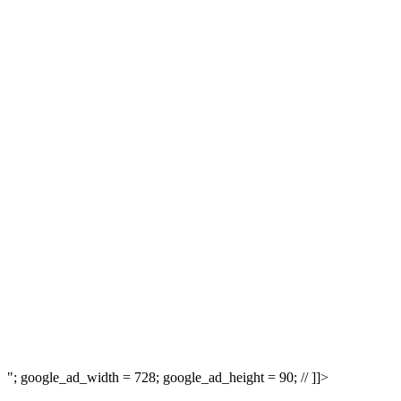
"; google_ad_width = 728; google_ad_height = 90; // ]]>