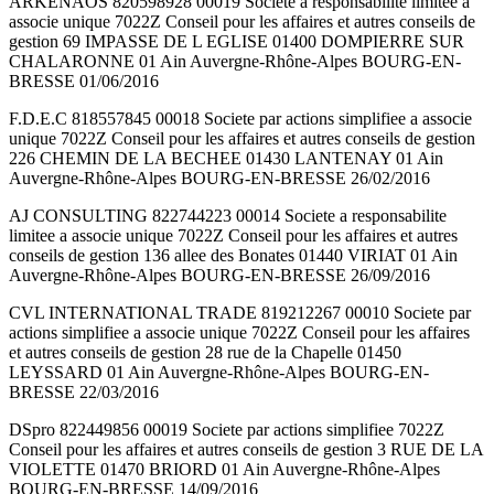
ARKENAOS 820598928 00019 Societe a responsabilite limitee a
associe unique 7022Z Conseil pour les affaires et autres conseils de
gestion 69 IMPASSE DE L EGLISE 01400 DOMPIERRE SUR
CHALARONNE 01 Ain Auvergne-Rhône-Alpes BOURG-EN-
BRESSE 01/06/2016
F.D.E.C 818557845 00018 Societe par actions simplifiee a associe
unique 7022Z Conseil pour les affaires et autres conseils de gestion
226 CHEMIN DE LA BECHEE 01430 LANTENAY 01 Ain
Auvergne-Rhône-Alpes BOURG-EN-BRESSE 26/02/2016
AJ CONSULTING 822744223 00014 Societe a responsabilite
limitee a associe unique 7022Z Conseil pour les affaires et autres
conseils de gestion 136 allee des Bonates 01440 VIRIAT 01 Ain
Auvergne-Rhône-Alpes BOURG-EN-BRESSE 26/09/2016
CVL INTERNATIONAL TRADE 819212267 00010 Societe par
actions simplifiee a associe unique 7022Z Conseil pour les affaires
et autres conseils de gestion 28 rue de la Chapelle 01450
LEYSSARD 01 Ain Auvergne-Rhône-Alpes BOURG-EN-
BRESSE 22/03/2016
DSpro 822449856 00019 Societe par actions simplifiee 7022Z
Conseil pour les affaires et autres conseils de gestion 3 RUE DE LA
VIOLETTE 01470 BRIORD 01 Ain Auvergne-Rhône-Alpes
BOURG-EN-BRESSE 14/09/2016