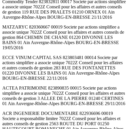
Commodity Tender 823832811 00017 Societe par actions simplifiee
a associe unique 7022Z Conseil pour les affaires et autres conseils
de gestion 119 RUE DES PRALETS 01210 ORNEX 01 Ain
Auvergne-Rhône-Alpes BOURG-EN-BRESSE 21/11/2016
MATZARYC 820360667 00019 Societe par actions simplifiee a
associe unique 7022Z Conseil pour les affaires et autres conseils de
gestion 864 CHEMIN DE CHANE 01220 DIVONNE LES
BAINS 01 Ain Auvergne-Rhône-Alpes BOURG-EN-BRESSE
19/05/2016
ECCE VINUM CAPITAL SAS 823803481 00014 Societe par
actions simplifiee a associe unique 7022Z Conseil pour les affaires
et autres conseils de gestion 283 RUE DES FONTANETTES
01220 DIVONNE LES BAINS 01 Ain Auvergne-Rhône-Alpes
BOURG-EN-BRESSE 22/11/2016
ACTEA PATRIMOINE 823890835 00015 Societe par actions
simplifiee a associe unique 7022Z Conseil pour les affaires et autres
conseils de gestion 3 ALLEE DE LA PIERRE 01240 CERTINES
01 Ain Auvergne-Rhône-Alpes BOURG-EN-BRESSE 29/11/2016
ACR INGENIERIE DOCUMENTAIRE 822936696 00019
Societe a responsabilite limitee 7022Z Conseil pour les affaires et
autres conseils de gestion 2563 ROUTE DU PORT 01250
HAUTECOURT ROMANECHE 01 Ain Auvergne-Rhône-Alpes