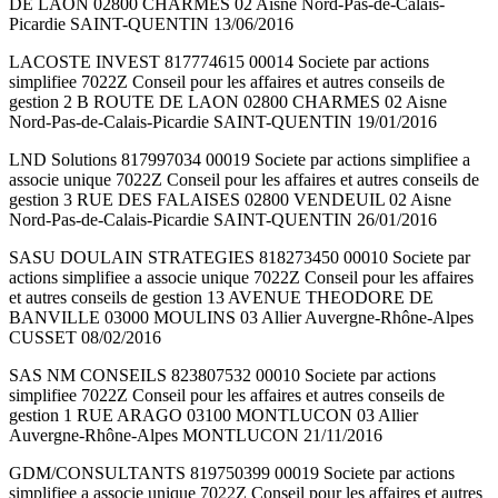
DE LAON 02800 CHARMES 02 Aisne Nord-Pas-de-Calais-
Picardie SAINT-QUENTIN 13/06/2016
LACOSTE INVEST 817774615 00014 Societe par actions
simplifiee 7022Z Conseil pour les affaires et autres conseils de
gestion 2 B ROUTE DE LAON 02800 CHARMES 02 Aisne
Nord-Pas-de-Calais-Picardie SAINT-QUENTIN 19/01/2016
LND Solutions 817997034 00019 Societe par actions simplifiee a
associe unique 7022Z Conseil pour les affaires et autres conseils de
gestion 3 RUE DES FALAISES 02800 VENDEUIL 02 Aisne
Nord-Pas-de-Calais-Picardie SAINT-QUENTIN 26/01/2016
SASU DOULAIN STRATEGIES 818273450 00010 Societe par
actions simplifiee a associe unique 7022Z Conseil pour les affaires
et autres conseils de gestion 13 AVENUE THEODORE DE
BANVILLE 03000 MOULINS 03 Allier Auvergne-Rhône-Alpes
CUSSET 08/02/2016
SAS NM CONSEILS 823807532 00010 Societe par actions
simplifiee 7022Z Conseil pour les affaires et autres conseils de
gestion 1 RUE ARAGO 03100 MONTLUCON 03 Allier
Auvergne-Rhône-Alpes MONTLUCON 21/11/2016
GDM/CONSULTANTS 819750399 00019 Societe par actions
simplifiee a associe unique 7022Z Conseil pour les affaires et autres