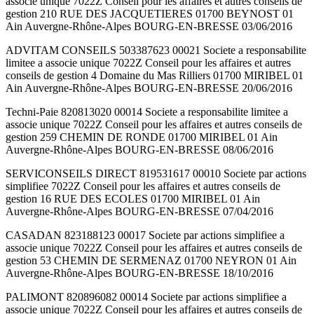
associe unique 7022Z Conseil pour les affaires et autres conseils de
gestion 210 RUE DES JACQUETIERES 01700 BEYNOST 01
Ain Auvergne-Rhône-Alpes BOURG-EN-BRESSE 03/06/2016
ADVITAM CONSEILS 503387623 00021 Societe a responsabilite
limitee a associe unique 7022Z Conseil pour les affaires et autres
conseils de gestion 4 Domaine du Mas Rilliers 01700 MIRIBEL 01
Ain Auvergne-Rhône-Alpes BOURG-EN-BRESSE 20/06/2016
Techni-Paie 820813020 00014 Societe a responsabilite limitee a
associe unique 7022Z Conseil pour les affaires et autres conseils de
gestion 259 CHEMIN DE RONDE 01700 MIRIBEL 01 Ain
Auvergne-Rhône-Alpes BOURG-EN-BRESSE 08/06/2016
SERVICONSEILS DIRECT 819531617 00010 Societe par actions
simplifiee 7022Z Conseil pour les affaires et autres conseils de
gestion 16 RUE DES ECOLES 01700 MIRIBEL 01 Ain
Auvergne-Rhône-Alpes BOURG-EN-BRESSE 07/04/2016
CASADAN 823188123 00017 Societe par actions simplifiee a
associe unique 7022Z Conseil pour les affaires et autres conseils de
gestion 53 CHEMIN DE SERMENAZ 01700 NEYRON 01 Ain
Auvergne-Rhône-Alpes BOURG-EN-BRESSE 18/10/2016
PALIMONT 820896082 00014 Societe par actions simplifiee a
associe unique 7022Z Conseil pour les affaires et autres conseils de